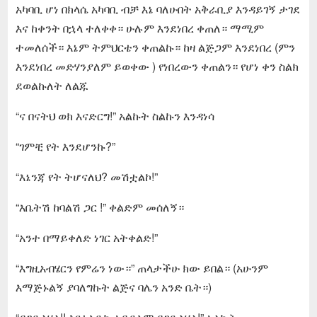
አካባቢ ሆነ በክላሴ አካባቢ ብቻ እኔ ባለሁበት አቅራቢያ እንዳይገኝ ታገደ
እና ከቀንት በኋላ ተለቀቀ። ሁሉም እንደነበረ ቀጠለ። ማሚም
ተመለሰች። እኔም ትምህርቴን ቀጠልኩ። ከዛ ልጅጋም እንደነበረ (ምን
እንደነበረ መድሃንያለም ይወቀው ) የነበረውን ቀጠልን። የሆነ ቀን ስልክ
ደወልኩለት ለልጁ
“ና በናትህ ወክ እናድርግ!” አልኩት ስልኩን እንዳነሳ
“ገምቺ የት እንደሆንኩ?”
“እኔንጃ የት ትሆናለህ? መሽቷልኮ!”
“እቤትሽ ከባልሽ ጋር !” ቀልድም መሰለኝ።
“አንተ በማይቀለድ ነገር አትቀልድ!”
“እግዚአብሄርን የምሬን ነው።” ጠላታችሁ ክው ይበል። (አሁንም
እማጅኑልኝ ያባለግኩት ልጅና ባሌን አንድ ቤት።)