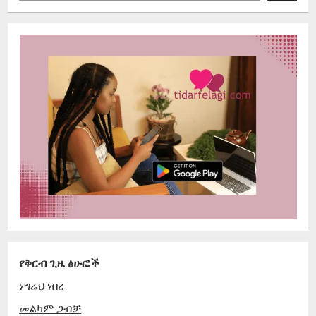
የቅርብ ጊዜ ፅሁፎች
ነግሬህ ነበረ
መልካም ጋብቻ