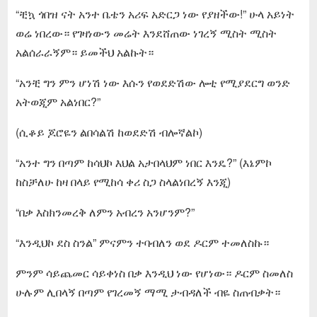
“ቺኳ ጎበዝ ናት አንተ ቤቴን አሪፍ አድርጋ ነው የያዘችው!” ሁላ አይነት
ወሬ ነበረው። የገዛነውን መሬት እንደሸጠው ነገረኝ ሚስት ሚስት
አልሰራራኝም። ይመችህ አልኩት።
“አንቺ ግን ምን ሆነሽ ነው እሱን የወደድሽው ሎቲ የሚያደርግ ወንድ
አትወጂም አልነበር?”
(ሲቆይ ጆሮዬን ልበሳልሽ ከወደድሽ ብሎኛልኮ)
“አንተ ግን በጣም ከሳህኮ እህል አታበላህም ነበር እንዴ?” (እኔምኮ
ከስቻለሁ ከዛ በላይ የሚከሳ ቀሪ ስጋ ስላልነበረኝ እንጂ)
“በቃ እስክንመረቅ ለምን አብረን አንሆንም?”
“እንዲህኮ ደስ ስንል” ምናምን ተባብለን ወደ ዶርም ተመለስኩ።
ምንም ሳይጨመር ሳይቀነስ በቃ እንዲህ ነው የሆነው። ዶርም ስመለስ
ሁሉም ሊበላኝ በጣም የገረመኝ ማሚ ታብዳለች ብዬ ስጠብቃት።