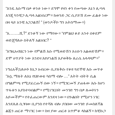
“እንዴ እሱማ በቃ ቀንቶ ነው። ደግሞ የዛን ቀን የመጣው እኔን ሊጣላ
እንጂ ካንቺጋ ሊጣላ አልነበረም። ከወንድ ጋር ሲያይሽ ደሙ ፈልቶ ነው
በዛ ላይ አንቺ አጋጋልሽ! ” (ወንዶችኮ ግን አትስማሙ።)
“እ……..ሺ?” ደንቆኝ ነው የማየው። “የምልህ ቆይ አንተ በቀደም
ወድጄሻለሁ ስትለኝ አልነበር? “
“እግዚአብሄርን ነው የምልሽ እሱ የሚወድሽን እሩቡን አልወድሽም።
ደሞ ሀጥያት ነው እንደዛ እየሆነልሽ እያወቅኩ ለራሴ አላዳላም።”
ነግሬአችኋለሁኮ ከኔጋ አብረው ሲያለቅሱ የቆዩ ጓደኞቼ እሱ መጥቶ
“እሷ ማለት ለእኔ የህይወቴ ካስማ ብሎ …” እትት ብትት ሲል
በግልምጫ የሚያፈርጡኝ ሰው ነኝ። የሚገርመኝ ያጠፋው እሱ ከሆነ
ጥፋቱን አያስተባብልም። የሚናገርበት መንገድ ግን በቃ ለመኮነን
አይመችም። የተፈጠረውም እንደዛ ነው። በጉልበት የሚሆን ነገር
እንደሌለ ሲገባው ቢያንስ የተሻለ ብሎ ያሰበው መንገድ ይመስለኛል
ልጁን ጠርቶ ማናገር ነው። ከዛ ያው ጠርቶ አጥምቆ ላከልኝ። ከቺኩጋ