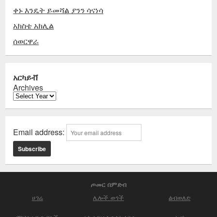
ቀኑ እንዴት ይመሻል ያንን ሳናነሳ
አክስቴ አክሊል
ሰወርዋራ
አርካይቭ
Archives
Email address:
ጦመር በምድብ
ሀገሬ
ሌሎች ወጎች
ልብወለድ