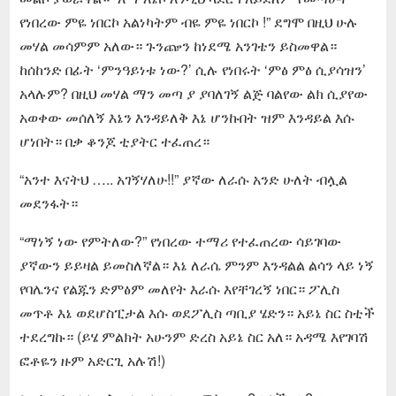
የነበረው ምዬ ነበርኮ አልነካትም ብዬ ምዬ ነበርኮ !” ደግሞ በዚህ ሁሉ
መሃል መሳምም አለው። ጉንጬን ከነደሜ አንገቴን ይስመዋል።
ከሰከንድ በፊት ‘ምንዓይነቱ ነው?’ ሲሉ የነበሩት ‘ምፅ ምፅ ሲያሳዝን’
አላሉም? በዚህ መሃል ማን መጣ ያ ያባለገኝ ልጅ ባልየው ልክ ሲያየው
አወቀው መሰለኝ እኔን እንዳይለቅ እኔ ሆንኩበት ዝም እንዳይል እሱ
ሆነበት። በቃ ቆንጆ ቲያትር ተፈጠረ።
“አንተ እናትህ ….. አገኝሃለሁ!!” ያኛው ለራሱ አንድ ሁለት ብሏል
መደንፋት።
“ማነኝ ነው የምትለው?” የነበረው ተማሪ የተፈጠረው ሳይገባው
ያኛውን ይይዛል ይመስለኛል። እኔ ለራሴ ምንም እንዳልል ልሳን ላይ ነኝ
የባሌንና የልጁን ድምፅም መለየት እራሱ እየቸገረኝ ነበር። ፖሊስ
መጥቶ እኔ ወደሆስፒታል እሱ ወደፖሊስ ጣቢያ ሄድን። አይኔ ስር ስቲች
ተደረግኩ። (ይሄ ምልክት አሁንም ድረስ አይኔ ስር አለ። አዳሜ እየገባሽ
ፎቶዬን ዙም አድርጊ አሉሽ!)