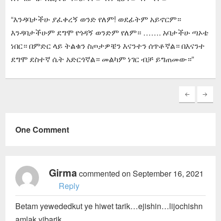
“እንዳባታችሁ ያፈቀረኝ ወንድ የለም! ወደፊትም አይኖርም።
እንዳባታችሁም ደግሞ የጎዳኝ ወንድም የለም። ……. አባታችሁ ጣኦቴ
ነበር። በምድር ላይ ትልቁን ስጦታዎቼን እናንተን ሰጥቶኛል። በእናንተ
ደግሞ ደስተኛ ሴት አድርጎኛል። መልካም ነገር ብቻ ይግጠመው።”
One Comment
Girma
commented on September 16, 2021
Reply
Betam yewededkut ye hiwet tarik…ejishin…lijochishn
amlak yibarik