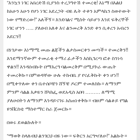
“እንኳን ነገር አበረድሽ ቢያንስ ተረጋግተሽ ተመረቂ! እኔማ በእልህ
ከአሁን አሁን የሆነ ነገር አደረጋት ብዬ ሌት ተቀን አምላኬን ስወተውት
ነው የማድረው!” አለችኝ። እንደባልና ሚስት ሳይሆን እንደ ፍቅረኞች
ነገር ሆንን ….. ያለፀብ አለቀ እና ልንመረቅ አንድ ቀን ሲቀረን አብረን
አደርን!!
በነገታው እነማሚ መጡ ልጃችን ልታስመርቀን መጣች። ተመረቅን!!
እንደማንኛውም ተመራቂ ተማሪ ፊታችን እስኪገረጣ ፎቶ ስንነሳ
ዋልን!! እንዳሰብኩት በማእረግ ባልመረቅም በሚያኮራ ውጤት
ተመረቅኩ። በምወዳቸው ሁሉ ተከብቤ ያ የናፈቅኩት ቀን ሆነ!!
በሚቀጥለው ቀን ቤተሰቦቼን ሸኝቼ ዶርም ተመለስኩ። ለማንም
ምንም ሳልል እቃዬን ሸካክፌ ወደአዲስ አበባ ……… ለማሚ
ያለሁበትን ለማንም እንዳይናገሩ አስጠነቀቅኩ። ብዙም ሳልቆይ የግል
ዩንቨርስቲ ማስተማር ስራ ጀመርኩ።
በወሩ ደወልኩለት።
“ማወቅ ስላለብህ ልንገርህ ብዬ ነው። ፍቅርን አርግዣለሁ!” አልኩት።