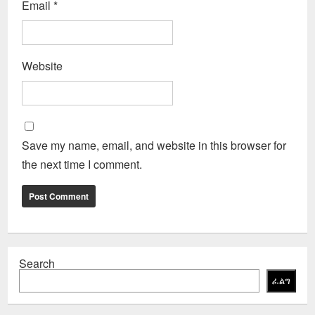
Email
*
Website
Save my name, email, and website in this browser for
the next time I comment.
Search
ፈልግ