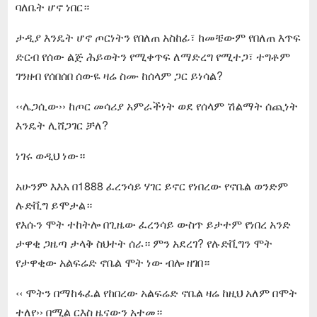
ባለቤት ሆኖ ነበር።
ታዲያ እንዴት ሆኖ ጦርነትን የበለጠ አስከፊ፣ ከመቼውም የበለጠ እጥፍ
ድርብ የሰው ልጅ ሕይወትን የሚቀጥፍ ለማድረግ የሚተጋ፣ ተግቶም
ገንዘብ የሰበሰበ ሰውዬ ዛሬ ስሙ ከሰላም ጋር ይነሳል?
‹‹ሌጋሲው›› ከጦር መሳሪያ አምራችነት ወደ የሰላም ሽልማት ሰጪነት
እንዴት ሊሸጋገር ቻለ?
ነገሩ ወዲህ ነው።
አሁንም እእአ በ1888 ፈረንሳይ ሃገር ይኖር የነበረው የኖቤል ወንድም
ሉድቪግ ይሞታል።
የእሱን ሞት ተከትሎ በጊዜው ፈረንሳይ ውስጥ ይታተም የነበረ አንድ
ታዋቂ ጋዜጣ ታላቅ ስህተት ሰራ። ምን አደረገ? የሉድቪግን ሞት
የታዋቂው አልፍሬድ ኖቤል ሞት ነው ብሎ ዘገበ።
‹‹ ሞትን በማከፋፈል የከበረው አልፍሬድ ኖቤል ዛሬ ከዚህ አለም በሞት
ተለየ›› በሚል ርእስ ዜናውን አተመ።