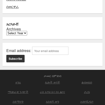
ሰወርዋራ
አርካይቭ
Archives
Email address:
ጦመር በምድብ
ሀገሬ
ሌሎች ወጎች
ልብወለድ
ማህበራዊ ጉዳዮች
ራስ አገዝ እና ስነ ልቦና
ታሪክ
ኃይማኖት
አስቂኝ ወግ
ኦድዮቪዲዮ