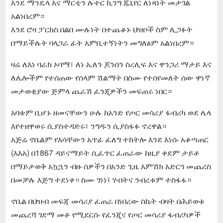
እንደ ማንዴላ እና ማርቲን ሉተር ኪንግ ጁኒየር ለነጻነት መታገል
አልነበረም።
እንደ ሮዛ ፓርክስ በልበ ሙሉነት በተጨቆኑ ህዝቦች ስም ሊጋፉት
በማይችሉት ባላጋራ ፊት እምቢተኝነትን መግለፅም አልነበረም።
ዛሬ ለእነ ባራክ ኦባማ፣ ለነ ኤለን ጆንሰን ስረሊፍ እና ዋንጋሪ ማታይ እና
ለሌሎችም የተሰጠው የሰላም ሽልማት በስሙ የተሰየመለት ሰው ዋነኛ
መታወቂያው ጅምላ ጨራሽ ፈንጂዎችን መፍጠሩ ነበር።
አባቱም ቢሆኑ ዘመናቸውን ሁሉ ከአንድ የጦር መሳሪያ ፋብሪካ ወደ ሌላ
እየተዘዋወሩ ሲያስተዳድሩ፣ ንግዱን ሲያስፋፉ ኖረዋል።
አጅሬ ኖቤልም የእሳቸውን አጥፊ ፈለግ ተከትሎ እንደ እነሱ አቆጣጠር
(እእአ) በ1867 ዳይናማይት ሲፈጥር ፈጠራው ከዚያ ቀደም ታይቶ
በማይታወቅ አኳኋን ብዙ ሰዎችን በአንድ ጊዜ እምሽክ አድርጎ መጨረስ
በመቻሉ እጅግ ተደነቀ። ስሙ ገነነ፤ ሃብትና ንብረቱም ተስፋፋ።
ኖቤል በህዝብ መፍጃ መሳሪያ ፈጠራ በነበረው ስኬት ብዛት በሕይወቱ
መጨረሻ ገደማ መቶ የሚደርሱ የፈንጂና የጦር መሳሪያ ፋብሪካዎች