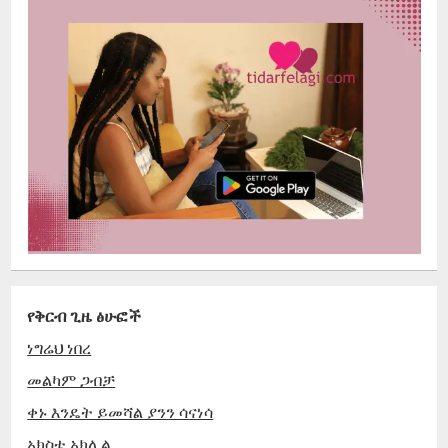
የቅርብ ጊዜ ፅሁፎች
ነግሬህ ነበረ
መልካም ጋብቻ
ቀኑ እንዴት ይመሻል ያንን ሳናነሳ
አክስቴ አክሊል