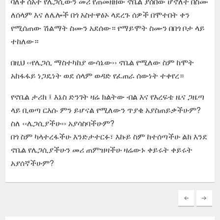
ባለቀ ሰአት የሌጋሲውን መሪ የጠመዘዘው ኖቤል ያሰበው ሆኖለት በስሙ
ለሰላም እና ለሌሎች በጎ አስተዋፅኦ ላደረጉ ሰዎች በሞተበት ቀን
የሚሰጠው ሽልማት ስሙን አደሰው። የማይሞት ስሙን በበጎ ቦታ ላይ
ተከለው።
በዚህ ‹‹የሌጋሲ ማስተካከያ ውሳኔው›› ኖቤል የሚለው ስም ከሞት
አከፋፋይ ነጋዴነት ወደ ሰላም ወዳድ የፈጠራ ሰውነት ተቀየረ።
የኖቤል ታሪክ ፤ እኔስ ድንገት ዛሬ ክልትው ብል እና የእረፍቴ ዜና ጋዜጣ
ላይ ቢወጣ ርእሱ ምን ይሆናል የሚለውን ጥያቄ አያስጠይቃችሁም?
ስለ ‹‹ሌጋሲያችሁ›› አያሳስባችሁም?
በጎ ስም ካላተረፋችሁ እንድታተርፉ፣ እኩይ ስም ከተሰጣችሁ ልክ እንደ
ኖቤል የሌጋሲያችሁን መሪ ጠምዝዛችሁ ዛሬውኑ ቀይሩት ቀይሩት
አያሰኛችሁም?