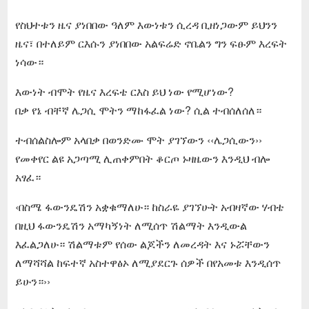
የስህተቱን ዜና ያነበበው ዓለም እውነቱን ሲረዳ ቢዘነጋውም ይህንን
ዜና፣ በተለይም ርእሱን ያነበበው አልፍሬድ ኖቤልን ግን ፍፁም እረፍት
ነሳው።
እውነት ብሞት የዜና እረፍቴ ርእስ ይህ ነው የሚሆነው?
በቃ የኔ ብቸኛ ሌጋሲ ሞትን ማከፋፈል ነው? ሲል ተብሰለሰለ።
ተብሰልስሎም አላበቃ በወንድሙ ሞት ያገኘውን ‹‹ሌጋሲውን››
የመቀየር ልዩ አጋጣሚ ሊጠቀምበት ቆርጦ ኑዛዜውን እንዲህ ብሎ
አፃፈ።
‹በስሜ ፋውንዴሽን አቋቁማለሁ። ከስራዬ ያገኘሁት አብዛኛው ሃብቴ
በዚህ ፋውንዴሽን አማካኝነት ለሚሰጥ ሽልማት እንዲውል
እፈልጋለሁ። ሽልማቱም የሰው ልጆችን ለመረዳት እና ኑሯቸውን
ለማሻሻል ከፍተኛ አስተዋፅኦ ለሚያደርጉ ሰዎች በየአመቱ እንዲሰጥ
ይሁን።››