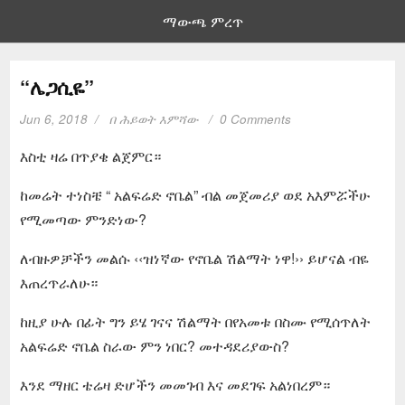
ማውጫ ምረጥ
“ሌጋሲዬ”
Jun 6, 2018
በ
ሕይወት እምሻው
0 Comments
እስቲ ዛሬ በጥያቄ ልጀምር።
ከመሬት ተነስቼ “ አልፍሬድ ኖቤል” ብል መጀመሪያ ወደ አእምሯችሁ
የሚመጣው ምንድነው?
ለብዙዎቻችን መልሱ ‹‹ዝነኛው የኖቤል ሽልማት ነዋ!›› ይሆናል ብዬ
እጠረጥራለሁ።
ከዚያ ሁሉ በፊት ግን ይሄ ገናና ሽልማት በየአመቱ በስሙ የሚሰጥለት
አልፍሬድ ኖቤል ስራው ምን ነበር? መተዳደሪያውስ?
እንደ ማዘር ቴሬዛ ድሆችን መመገብ እና መደገፍ አልነበረም።