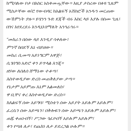
ከሚባለው ቦታ በእስር አስቀመጧቸው። እዚያ ታስረው በቆዩ ጊዜም
ሚስታቸው ወ/ሮ የውብዳር ከእልፍኝ አሽከሮች አንዱን መርጠው
ውሽምነት ያዙ። ይሄንን ጉድ ደጃች ብሩ እስር ላይ እያሉ በሰሙ ጊዜ፣
በገና እየደረደሩ እንዲህ በማለት አንጎራጎሩ።
“መከራን በሰው ላይ እንዲያ ሳቀለው፣
ምንኛ ከበደኝ እኔ ብይዘው።
መከራ ሲመጣ አይነግርም አዋጅ፣
ሲገሰግስ አድሮ ቀን ይጥላል እንጂ።
ዘሃው ለሰለሰ ሸማኔው ተቆጣ፣
እስተወዲያው ድረስ መጠቅለያው ታጣ።
የኔታም አይምጡ እኔም አልመለስ፣
ዋ ቢቸና ቀረ እስተወዲያው ድረስ።
ከእልፍኝ ሰው አይግባ፣ ሚስቴን ሰው አይያት አይሉም አይሉም፣
ፈረሴን ሰው አይጫን፣ በቅሎዬን ሰው አይጫን አይሉም አይሉም፣
ጠጁ ቀጠነብኝ፣ ሥጋው ጎፈየብኝ አይሉም አይሉም፣
ቀን የጣለ ለታ፣ የጨከነ ለታ ይደረጋል ሁሉም።