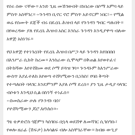
የሰሩ ሰው ናቸው። አንድ ጊዜ መሽገውበት በነበረው በሶማ አምባ ላይ
ምስጥ አስቸገረ። ‹‹ጉንዳን ቢኖር ኖሮ ምስጥ አይኖርም ነበር፣›› የሚል
ወሬ የሰሙት ደጃች ብሩ በደረቤ ሕዝብ ላይ የጉንዳን ግብር ጣሉበት።
በየወረዳው ያለ የደረቤ ሕዝብ አስር እንስራ ጉንዳን እንዲያዋጣ ብለው
አዋጅ አስነገሩ።
የህ አዋጅ የተነገረበት የደረቤ ሕዝብ በሥጋ ላይ ጉንዳን እየሰበሰበ
በእንሥራ ሲከት ከረመ። እንስራው ሲሞላም በቅጠል እየወተፈና
በትከሻው እየተሸከመ ወደ ሶማ ይጓዝ ገባ። ጉንዳኑም ከእንሥራው
ውስጥ እያፈተለከ እየወጣ ተሸካሚውን ቢነክስ፣ የባሰ ቅጣት
የተጣለበት ባላገር እንደምንም እያለ ሶማ ደረሰ። ያን ጊዜ ታዲያ ባላገር
ብሶቱን እንዲህ ሲል በስንኝ ተነፈሰ።
‹‹ከመከራው ሁሉ የጉንዳኑ ባሰ፣
የተሸካሚውን ጆሮ እየነከሰ።››
ዓፄ ቴዎድሮስ ጎጃምን ካስገበሩ በኋላ ወደሸዋ ለመሻገር ሲገሰግሱ፣
የወሎ ዘራፊ (ሽፍታ) አላሳልፍ ብሎ አስቸገራቸው። ከብዙ ውጊያ