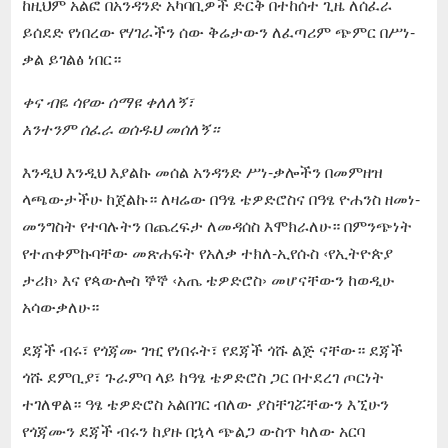
ከዚህም አልፎ በአንዳንድ አካባቢዎች ድርቅ በተከሰተ ጊዜ ለሰፈራ
ይሰደድ የነበረው የሃገራችን ሰው ቅሬታውን ለፈጣሪም ጭምር በሥነ-
ቃል ይገልፅ ነበር።
ቀና ብዬ ሳየው ሰማዩ ቀለለኝ፣
አንተንም ሰፈራ ወሰዱህ መሰለኝ።
እንዲህ እንዲህ እያልኩ መሰል አንዳንድ ሥነ-ቃሎችን በመምዘዝ
ላጫውታችሁ ከጀልኩ። ለዛሬው በዓፄ ቴዎድሮስና በዓፄ ዮሐንስ ዘመነ-
መንግስት የተባሉትን በጨረፍታ ለመዳሰስ እሞክራለሁ። በምንጭነት
የተጠቀምኩባቸው መጽሐፍት የአለቃ ተክለ-ኢየሱስ ‹የኢትዮጵያ
ታሪክ› እና የጳውሎስ ኞኞ ‹አጤ ቴዎድሮስ› መሆናቸውን ከወዲሁ
አሳውቃለሁ።
ደጃች ብሩ፣ የጎጃሙ ገዢ የነበሩት፣ የደጃች ጎሹ ልጅ ናቸው። ደጃች
ጎሹ ደምቢያ፣ ጉራምባ ላይ ከዓፄ ቴዎድሮስ ጋር በተደረገ ጦርነት
ተገለዋል። ዓፄ ቴዎድሮስ አልበገር ብለው ያስቸገሯቸውን እኚሁን
የጎጃሙን ደጃች ብሩን ከያዙ በኋላ ጭልጋ ውስጥ ካለው አርባ