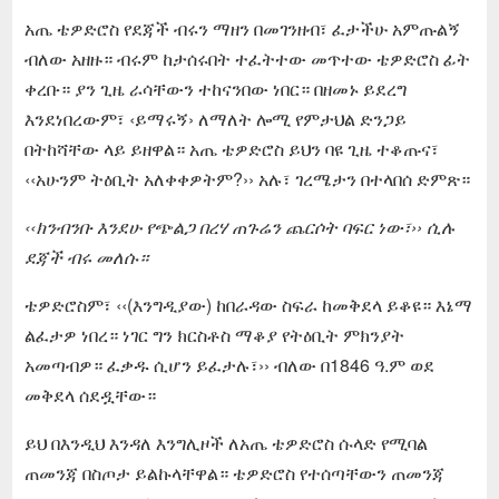
አጤ ቴዎድሮስ የደጃች ብሩን ማዘን በመገንዘብ፣ ፈታችሁ አምጡልኝ
ብለው አዘዙ። ብሩም ከታሰሩበት ተፈትተው መጥተው ቴዎድሮስ ፊት
ቀረቡ። ያን ጊዜ ራሳቸውን ተከናንበው ነበር። በዘመኑ ይደረግ
እንደነበረውም፣ ‹ይማሩኝ› ለማለት ሎሚ የምታህል ድንጋይ
በትከሻቸው ላይ ይዘዋል። አጤ ቴዎድሮስ ይህን ባዩ ጊዜ ተቆጡና፣
‹‹አሁንም ትዕቢት አለቀቀዎትም?›› አሉ፣ ገረሜታን በተላበሰ ድምጽ።
‹‹ክንብንቡ እንደሁ የጭልጋ በረሃ ጠጉሬን ጨርሶት ባፍር ነው፣›› ሲሉ
ደጃች ብሩ መለሱ።
ቴዎድሮስም፣ ‹‹(እንግዲያው) ከበራዳው ስፍራ ከመቅደላ ይቆዩ። እኔማ
ልፈታዎ ነበረ። ነገር ግን ክርስቶስ ማቆያ የትዕቢት ምክንያት
አመጣብዎ። ፈቃዱ ሲሆን ይፈታሉ፣›› ብለው በ1846 ዓ.ም ወደ
መቅደላ ሰደዷቸው።
ይህ በእንዲህ እንዳለ እንግሊዞች ለአጤ ቴዎድሮስ ሱላድ የሚባል
ጠመንጃ በስጦታ ይልኩላቸዋል። ቴዎድሮስ የተሰጣቸውን ጠመንጃ