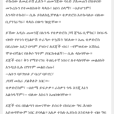
ተኩሰው ለመፈተሸ ፈለጉ። ጠመንጃው ባሩድ ያለመጠን በዝቶበት
መጉረሱን የተመለከቱት ጳጳሱ፣ አቡነ ሰላማ፣ ‹‹አይሆንም፤
እንዳትተኩስ፣›› ሲሉ ይከለክሏቸዋል። ቴዎድሮስ እተኩሳለሁ ብለው
ቢያንገራግሩ፣ ጳጳሱ በቁጣ ገዘቷቸው።
ይኸው አዲሱ ጠመንጃ በአንዱ የቴዎድሮስ ጋሻ ጃግሬ ቢሞከር፣ ከባሩዱ
ብዛት የተነሳ የኋልዮሽ ተራግጦ ተኳሹን ገደለው። አጤ ቴዎድሮስ
በደረሰው አደጋ በጣም ያዝኑና ለደጃች ብሩ፣ ‹‹የምወደው አሽከሬ
ሞቶብኛልና የለቅሶ ግጥም ያበርክቱልኝ፣›› ሲሉ ላኩባቸው።
ደጃች ብሩ፣ ቅን የማይናገሩ ትዕቢተኛ ነበሩና ለተላከባቸው መልዕክት
እንዲህ ሲሉ በግጥም መልስ ሰጡ፤
‹‹አቡን ባይገዝቱ ያ ባሪያ ባይኖር፣
ያበሻ መከራ ያልቅለት ነበር።››
ቴዎድሮስም፣ ‹‹ዕድሜ ይፍታዎ። ራስዎን ጎዱ እንጂ እኔን
አልጎዱኝም፣›› ብለው እስሩን አጠበቁባቸው።
ደጃች ብሩ በስልጣን ዘመናቸው ይሰሩት በነበረው ግፍ ሕዝቡ
አይወዳቸውም ነበር ይባላል። አለቃ ተክለ-ኢየሱስ እንደጻፉት ብዙ ግፍ