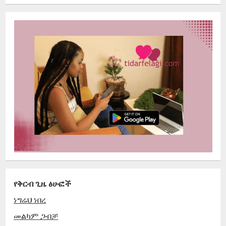
የቅርብ ጊዜ ፅሁፎች
ነግሬህ ነበረ
መልካም ጋብቻ