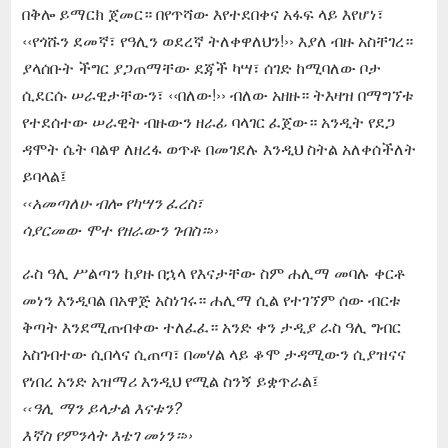
በቅሎ ይማርክ ጀመር። በየጥሻው እየተደበቀና አፋፍ ላይ እየሆነ፣
‹‹የጎሹን ደመኛ፣ የዓሊን ወደረኛ ትለቀዋለህን!›› እያለ ብዙ አስቸገረ።
ያላሰቡት ችግር ያጋጠማቸው ደጃች ካሣ፣ ሰገድ ከሚባለው ቦታ
ሲደርሱ ሠራዊታቸውን፣ ‹‹በለው!›› ብለው አዘዙ። ትእዛዝ በማግኘቱ
የተደሰተው ሠራዊት ብዙውን ዘራፊ ባላገር ፈጀው። አንዲት የደጋ
ዳሞት ሴት ባልዋ ለዘረፋ ወጥቶ በመገደሉ እንዲህ ስትል አለቀሰችለት
ይባላል፤
‹‹አመጣለሁ ብሎ የካሣን ፈረስ፣
ሳያርመው ሞተ የዘራውን ገብስ።››
ራስ ዓሊ ሥልጣን ከያዙ በኋላ የእናታቸው ስም ሐሊማ መባሉ ቀርቶ
መነን እንዲባል በአዋጅ አስነገሩ። ሐሊማ ሲል የተገኘም ሰው ብርቱ
ቅጣት እንደሚጠብቀው ተለፈፈ። አንድ ቀን ታዲያ ራስ ዓሊ ግብር
አስገብተው ሲበላና ሲጠጣ፣ በመሃል ላይ ቆሞ ታዳሚውን ሲያዝናና
የነበረ አንድ አዝማሪ እንዲህ የሚል ስንኝ ይቋጥራል፤
‹‹ዓሊ ማን ይላታል እናቱን?
እኛስ የምንላት እቴገ መነን።››