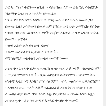
ይሄ አዝማሪ፣ ትርጉሙ ለጊዜው ባልተገለጠላቸው ራስ ዓሊ የ‹አበጀህ›
ሽልማት እንደተበረከተለት ይነገራል።
ዓፄ ቴዎድሮስ ሸዋን አስገብረው የጎጃሙን ተድላ ጓሉን ለመውጋት
በመጡ ጊዜ፣ እሳቸውን በመቃወም የሸፈተውን ሁሉ እየማረኩ ይሰቅሉ
ነበር። ብዙ ሰው መሰቀሉን ያየች የጎጃም አልቃሽ ታዲያ እንዲህ ስትል
በሙሾ ተቀኘች፤
‹‹ወይ አልተባረከ ይሄ ሁሉ ሰው፣
ንጉሥ መስቀልዎን ቢተውት ምነው?››
የማሳለሚያ መስቀልን አስመስላ መናገሯ ነው።
አንድ ቀን አንዲት ሴት ቴዎድሮስ ዘንድ ቀርባ እጅ ነሳች። ቴዎድሮስም፣
‹‹ሞያሽ ምንድን ነው?›› ሲሉ ጠየቋት። ሴትየዋም፣ ‹‹የከተማ ቅሬ
(ሴትኛ አዳሪ) ነኝ እንጂ፣ ሥራ የለኝም፣›› ብላ መለሰች። ቴዎድሮስም፣
‹‹እግዚአብሔር ሁለት እጆች የፈጠረልሽ እንድትሰሪባቸው ነበር።
ለመብል ብቻ ከሆነ ግን፣ አንድ እጅ ይበቃሻል፣›› ብለው አንድ እጇን
አስቆረጧት። ያን ግዜ ታዲያ እንዲህ ተብሎ ተገጠመ፤