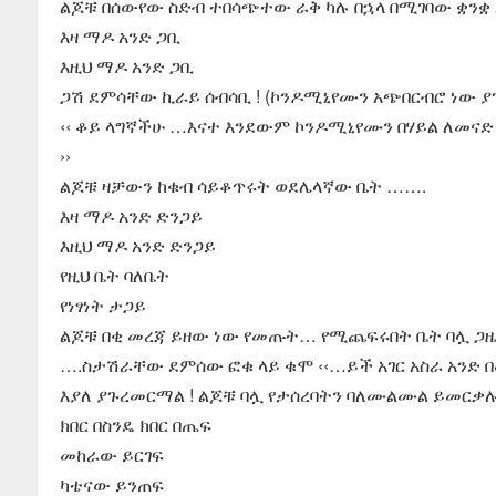
ልጆቹ በሰውየው ስድብ ተበሳጭተው ራቅ ካሉ በኋላ በሚገባው ቋንቋ 
እዛ ማዶ አንድ ጋቢ
እዚህ ማዶ አንድ ጋቢ
ጋሽ ደምሳቸው ኪራይ ሰብሳቢ ! (ኮንዶሚኒየሙን አጭበርብሮ ነው ያ
‹‹ ቆይ ላግኛችሁ …እናተ እንደውም ኮንዶሚኒየሙን በሃይል ለመናድ
››
ልጆቹ ዛቻውን ከቁብ ሳይቆጥሩት ወደሌላኛው ቤት …….
እዛ ማዶ አንድ ድንጋይ
እዚህ ማዶ አንድ ድንጋይ
የዚህ ቤት ባለቤት
የነፃነት ታጋይ
ልጆቹ በቂ መረጃ ይዘው ነው የመጡት… የሚጨፍሩበት ቤት ባሏ ጋዜጠ
….ስታሽራቸው ደምሰው ፎቁ ላይ ቁሞ ‹‹…ይች አገር አስራ አንድ 
እያለ ያጉረመርማል ! ልጆቹ ባሏ የታሰረባትን ባለሙልሙል ይመርቃሉ
ክበር በስንዴ ክበር በጤፍ
መከራው ይርገፍ
ካቴናው ይንጠፍ