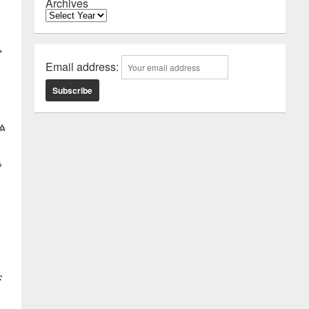
Archives
ያ
Email address:
ል
ን
ቲ