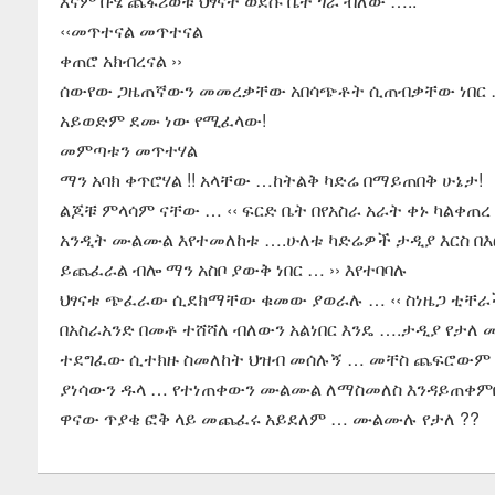
እናም ቡሄ ጨፋሪወቹ ህፃናት ወደሱ ቤት ጎራ ብለው …..
‹‹መጥተናል መጥተናል
ቀጠሮ አክብረናል ››
ሰውየው ጋዜጠኛውን መመረቃቸው አበሳጭቶት ሲጠብቃቸው ነበር …! 
አይወድም ደሙ ነው የሚፈላው!
መምጣቱን መጥተሃል
ማን አባክ ቀጥሮሃል !! አላቸው …ከትልቅ ካድሬ በማይጠበቅ ሁኔታ!
ልጆቹ ምላሳም ናቸው … ‹‹ ፍርድ ቤት በየአስራ አራት ቀኑ ካልቀጠ
አንዲት ሙልሙል እየተመለከቱ ….ሁለቱ ካድሬዎች ታዲያ እርስ በእር
ይጨፈራል ብሎ ማን አስቦ ያውቅ ነበር … ›› እየተባባሉ
ህፃናቱ ጭፈራው ሲደክማቸው ቁመው ያወራሉ … ‹‹ ስነዜጋ ቲቸራችን
በአስራአንድ በመቶ ተሸሻለ ብለውን አልነበር እንዴ ….ታዲያ የታለ 
ተደግፈው ሲተክዙ ስመለከት ህዝብ መሰሉኝ … መቸስ ጨፍሮውም 
ያነሳውን ዱላ … የተነጠቀውን ሙልሙል ለማስመለስ እንዳይጠቀምበ
ዋናው ጥያቄ ፎቅ ላይ መጨፈሩ አይደለም … ሙልሙሉ የታለ ??