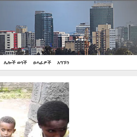
ሌሎች ወጎች
ፀሓፊዎች
አግኙን