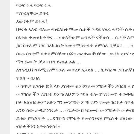
የወፍ ፋፋ የወፍ ፋፋ
ማስረጃቸው ይጥፋ
እውነትም ይፋፋ !
ህፃናቱ አለፍ ብለው የክፍለከተማው ሴቶች ጉዳይ ሃላፊ የሆነች ሴት
በአንድ ተመለከተችና …‹‹ሁላችሁም ወንዶች ናችሁሳ …ሴቶች ለም
ጋር በሁሉም ነገር በእኩልነት ነው የሚሳተፉት ለምሳሌ በቻይና …. ›
ሰባራ ሳንቲም ሳታቀምሳቸው በሯን ጠረቀመችባቸው ! ድሮስ የቡሄ ጭ
ማን ይሙት ቻይና ቡሄ ይጨፈራል …
እንግዲህ ኮንዶሚኒየም የሁሉ መኖሪያ አይደል ….ከታሳሪው ጋዜጠኛ ቤ
ዋልክ ›› ሲባል
‹‹ ከጭቃ አንስቶ ፎቅ ላይ ያስቀመጠን ፀሃዩ መንግስታችን ይባረክ ›
መንግስታችን የህዝብ ድምፅ እህ ምን ጎደለ ብሎ በማድመጥ ተወዳዳሪ
ቦታ አልነበረውም አሁን ግን መንግስት ምቹ የሆነ የመቃብር ቦታ ሰጥቷ
አንድ ሰው ታዲያ ነገሩታ … ‹‹ጌታው በቀደሙት መንግስታት መቃብ
ይዘው የሚሄዱት ….ደግሞስ የሞቱት ያመሰግኑናል የሚሉት ያለነው 
ብሶታችንን አትቀስቅሱ!››