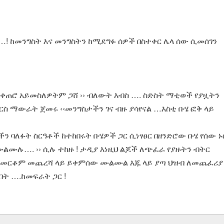
ከመንግስት እና መንግስትን ከሚደግፉ ሰዎች በስተቀር ሌላ ሰው ሲመሰገን
ረ ቀጠሮ አይመስለዎትም ጋሸ ›› ብለውት እብስ …. ስድስት ማቲወች የያዟትን
ስ ማውራት ጀመሩ ‹‹መንግስታችን ገና ብዙ ያሳየናል …እስቲ ቡሄ ፎቅ ላይ
 ባለፉት ስርዓቶች ከተከበሩት ቡሄዎች ጋር ሲነፃፀር በዘንድሮው ቡሄ የሰው ኑ
ሙልሙሉ…. ›› ሲሉ ተከዙ ! ታዲያ እነዚህ ልጆች ለጭፈራ የያዙትን ብትር
መርቆም መጨረሻ ላይ ይቀምሰው ሙልሙል እጁ ላይ ያጣ ህዝብ ለመጨፈሪያ
ት ….ከመፍራት ጋር !