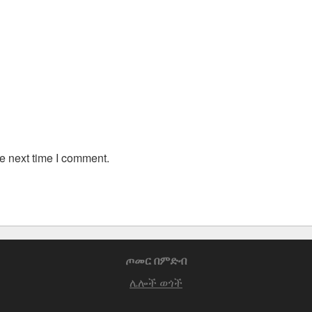
e next time I comment.
ጦመር በምድብ
ሌሎች ወጎች