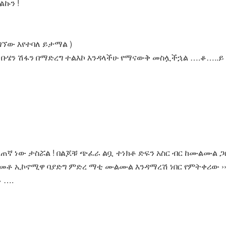
ልኩን !
ገኘው እየተባለ ይታማል )
 ቡሄን ሽፋን በማድረግ ተልእኮ እንዳላችሁ የማናውቅ መስሏችኋል ….ቆ…..ይ 
ኛ ነው ታስሯል ! በልጆቹ ጭፈራ ልቧ ተነክቶ ድፍን አስር ብር ከሙልሙል ጋ
በመቶ ኢኮኖሚዋ ባያድግ ምድረ ማቲ ሙልሙል እንዳማረሽ ነበር የምትቀሪው ›
 ….