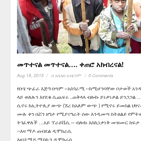
መጥተናል መጥተናል…. ቀጠሮ አክብረናል!
Aug 18, 2015
በ
አሌክስ አብርሃም
0 Comments
የቡሄ ጭፈራ እጅግ በጣም ‹‹አስገራሚ ››ከሚሆንባቸው ቦታወች አንዱ
ላይ ወለሉን እየደቁ ሲጨፍሩ ..ጠቅላላ ብሎኩ ይነቃነቃል ይንጋጋል 
ሲኖሩ ከኢትዮጲያ ውጭ (ኧረ ከአለም ውጭ ) የሚኖሩ ይመስል ህፃና
ሙሉ ቀን በሯን ዘግታ የሚያናግራት ሰው እንዲመጣ ስትፀልይ የምትውል
ትገፈዋለች …አይ ፕራይቬሲ ‹‹ ብሎኩ እስኪነቃነቅ መዝሙር ከፍታ እ
‹‹እዛ ማዶ ጠብደል ዲሞክራሲ
እዚህ ማዶ ሚስኪን ዲሞክራሲ