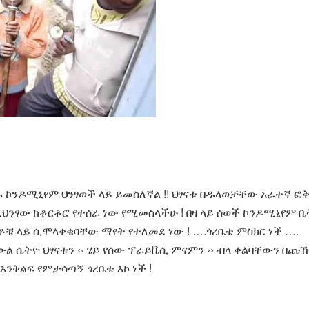
 ኮንዶሚኒየም ህንፃወች ላይ ይመስለኛል !! ህፃናቱ በዱላወቻቸው አራተኛ ፎ
…ህንፃው ከቆርቆሮ የተሰራ ነው የሚመስላችሁ ! በዛ ላይ ሰወች ኮንዶሚኒየም ቤ
ቶቹ ላይ ሲሞላቀቁባቸው ማየት የተለመደ ነው ! ….ጎረቤቴ ምስክር ነች ….
 ሴትዮ ህፃናቱን ‹‹ ሄይ የሰው ፕራይቬሲ ምናምን ›› ብላ ቀልባቸውን በጩ
ንቅልፍ የምታሳጣኝ ጎረቤቴ እኮ ነች !