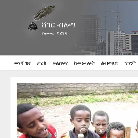
ሸገር ብሎግ
የጡመራ ድረገጽ
መነሻ ገጽ
ታሪክ
ፍልስፍና
ከመፅሓፍት
ልብወለድ
ግጥም