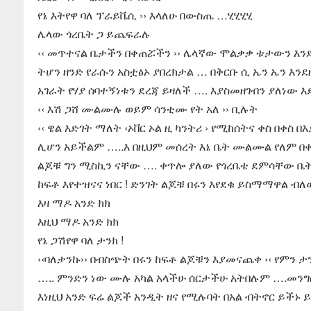
የኔ እትየዋ ባለ ፕራይቬሲ ›› እላለሁ በውስጤ …ሂሂሂሂ
ሌላው ጎረቤት ጋ ይጨፍራሉ
‹‹ መጥተናል ቤታችን በቀጠሯችን ›› ሌላኛው ሞልቃቃ ቱታውን እንደለ
ትሆን ዘንድ የራሱን አስቷፅኦ ያበረክታል … በቅርቡ ሲ ኤን ኤን እንደ
አገራት የሃያ ሰባተኝነቱን ደረጃ ይዛለች …. እያስመዘገብን ያለነው 
‹‹ እሽ ጋሸ ሙልሙሉ ወይም ሳንቲሙ የት አለ ›› ቢሉት
‹‹ ዌል እድገት ማለት ‹ኦቨር ኦል ዚ ካንትሪ › የሚከሰትና ቀስ በቀ
ሊሆን አይችልም …..እ በዚህም መሰረት እኔ ቤት ሙልሙል የለም በ
ልጆቹ ግን ሚስኪን ናቸው …. ቀጥሎ ያለው የጎረቤቴ ደምሳቸው ቤት 
ከፍቶ እየተዝናና ነበር ! ድንገት ልጆቹ በሩን እየደቁ ይስማማዋል 
እዛ ማዶ አንድ ክክ
እዚህ ማዶ አንድ ክክ
የኔ ጋሽየዋ ባለ ታንክ !
‹‹ባለታንኩ›› በብስጭት በሩን ከፍቶ ልጆቹን እያመናጨቀ ‹‹ የምን
….. ምንድን ነው ሙሉ አካል አላችሁ ሰርታችሁ አትበሉም ….መንግ
እነዚህ አንድ ፍሬ ልጆች አንዲት ዘና የሚሉባት በአል ብትኖር ይችኑ 