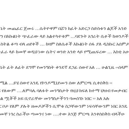
 ቤት መጨፈር ጀመሩ …ሴትዮዋም በሯን ከፈት አድርጋ ስድስቱን ልጆች አንድ
ን በእኩልነት ጭፈራው ላይ አልተካተቱም …ባደጉት አገራት ሴቶች ከወንዶች
› ስትል ቆጣ ብላ ጠየቀች … ከዛም ስለሴቶች እኩልነት ሰፋ ያለ ዲስኩር አሰም
ፈራ ላይ ከመቸ ወዲህ ነው ሴትና ወንድ አንድ ላይ የሚጨፍረው … እስቲ አሁ
ት ፊት ለፊት ደግሞ የመንግስት ቀንደኛ ደጋፊ ሰውየ አለ … ሁልጊዜ ‹‹ሰላም
› የሚል …ይሄ ሰውየ አንዴ የኮንዶሚኒየሙን ሰው ለምርጫ ሲቀሰቅስ ‹‹
 የለውም ….ለምሳሌ ባለፉት መንግስታት የዚህ ክፍለ ከተማ ህዝብ የመቃብር
ል ሟቾች አፍ ቢኖራቸው መንግስታችንን ባመሰገኑ ነበር ›› አለ አሉ
ር ቦታ የለም ያሉት ዘመዶቻችን ሲሞቱ ስጋቸውንም ነፍሳቸውንም ነበር እንዴ
መቸ ነገረ ስራችሁ ጣመንና ነው ….ተው እንጅ ምርጫ እንቀስስቅስ ብላችሁ