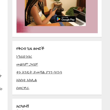
የቅርብ ጊዜ ፅሁፎች
ነግሬህ ነበረ
መልካም ጋብቻ
ቅ
ቀኑ እንዴት ይመሻል ያንን ሳናነሳ
ት
አክስቴ አክሊል
ሰወርዋራ
ኸት
አርካይቭ