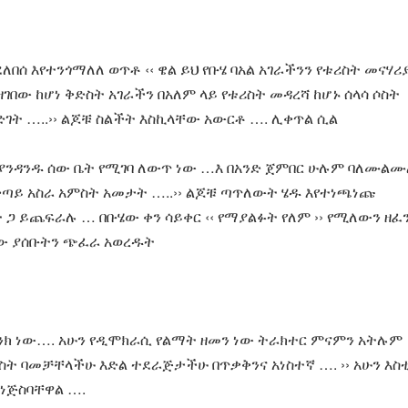
በሰ እየተንጎማለለ ወጥቶ ‹‹ ዌል ይህ የቡሄ ባአል አገራችንን የቱሪስት መናሃሪ
ዘገበው ከሆነ ቅድስት አገራችን በአለም ላይ የቱሪስት መዳረሻ ከሆኑ ሰላሳ ሶስት
እድገት …..›› ልጆቹ ስልችት እስኪላቸው አውርቶ …. ሊቀጥል ሲል
ስ በእያንዳንዱ ሰው ቤት የሚገባ ለውጥ ነው …እ በአንድ ጀምበር ሁሉም ባለሙልሙ
ቀጣይ አስራ አምስት አመታት …..›› ልጆቹ ጣጥለውት ሄዱ እየተነጫነጩ
ጋ ይጨፍራሉ … በቡሄው ቀን ሳይቀር ‹‹ የማያልፉት የለም ›› የሚለውን ዘፈ
ብለው ያሰቡትን ጭፈራ አወረዱት
 ታንክ ነው…. አሁን የዲሞክራሲ የልማት ዘመን ነው ትራክተር ምናምን አትሉም
ስት ባመቻቸላችሁ እድል ተደራጅታችሁ በጥቃቅንና አነስተኛ …. ›› አሁን እስ
ይነጅስባቸዋል ….