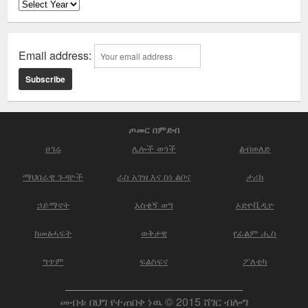
Email address:
ጦመር በምድብ
ሀገሬ
ሌሎች ወጎች
ልብወለድ
ማህበራዊ ጉዳዮች
ራስ አገዝ እና ስነ ልቦና
ታሪክ
ኃይማኖት
አስቂኝ ወግ
ኦድዮቪዲዮ
ከመፅሓፍት
ወቅታዊ
የፊልም ሒስ
ግጥም
ፍልስፍና
ፖለቲካ
መብቱ በህግ የተጠበቀ ነዉ © 2015 ሸገር ብሎግ