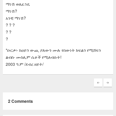
ማነሽ ወለፈንዴ
ማነሽ?
አንቺ ማነሽ?
? ? ?
? ?
?
*ቡርቃ፡- ከዐይን ውጪ ያለውን ሙሉ የሰውነት ክፍልን የሚሸፍን
ልብስ- ሙስሊም ሴቶች የሚለብሱት!
2003 ዓ.ም /ደብረ ዘይት/
2 Comments