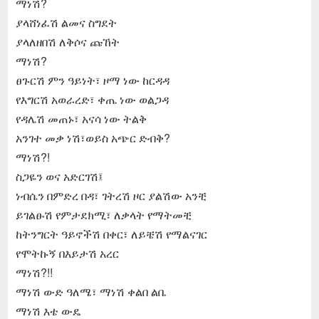
ማነሽ?
ያላሸነፈሽ ልመና ስግደት
ያላለዘበሽ ለቅሶና ጩኸት
ማነሽ?
ፀጉርሽ ምን ዓይነት፣ ዞማ ነው ከርዳዳ
የእግርሽ አወራረድ፣ ቀጤ ነው ወልጋዳ
የዳሌሽ መጠኑ፣ አናሳ ነው ትልቅ
አንገተ መቃ ነሽ፣ወይስ አጭር ድብቅ?
ማነሽ?!
ስጋዬን ወና አድርገሽ፤
ነብሴን በምድረ በዳ፣ ገትረሽ ዞር ያልሽው አንቺ
ይገልፁሽ የምታደክሚ፣ ለቃላት የማትመቺ
ከትንግርት ዓይኖችሽ በቀር፣ ለይቼሽ የማልናገር
የሞትኩኝ በእይታሽ አረር
ማነሽ?!!
ማነሽ ውድ ዓለሜ፣ ማነሽ ቀልበ ልቤ
ማነሽ እቴ ውዴ