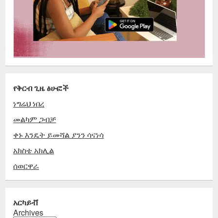
የቅርብ ጊዜ ፅሁፎች
ነግሬህ ነበረ
መልካም ጋብቻ
ቀኑ እንዴት ይመሻል ያንን ሳናነሳ
አክስቴ አክሊል
ሰወርዋራ
አርካይቭ
Archives