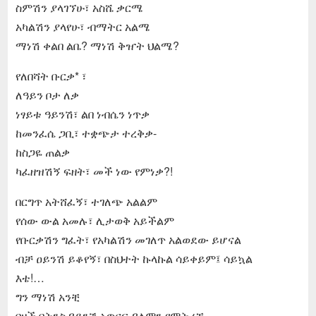
ስምሽን ያላገኘሁ፣ አስሼ ቃርሜ
አካልሽን ያላየሁ፣ ብማትር አልሜ
ማነሽ ቀልበ ልቤ? ማነሽ ቅዠት ህልሜ?
የለበሻት ቡርቃ* ፣
ለዓይን ቦታ ለቃ
ነፃይቱ ዓይንሽ፣ ልበ ነብሴን ነጥቃ
ከመንፈሴ ጋቢ፣ ተቋጭታ ተረቅቃ-
ከስጋዬ ጠልቃ
ካፈዘዝሽኝ ፍዘት፣ መች ነው የምነቃ?!
በርግጥ አትሸፈኝ፣ ተገለጭ አልልም
የሰው ውል አመሉ፣ ሊታወቅ አይችልም
የቡርቃሽን ግፈት፣ የአካልሽን መገለጥ አልወደው ይሆናል
ብቻ ዐይንሽ ይቆየኝ፣ በስህተት ኩላኩል ሳይቀይም፤ ሳይኳል
እቴ!…
ግን ማነሽ አንቺ
በዛች በትንስ ዓይንሽ አጥናፍ ዓለምን የምትረቺ