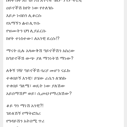
ዐይኖችሽ ከየት ነው የተለገሱ
እይታ ነብስን ሊቆርሱ
የአማኝን ልብ ሊጥሱ
የዝሙትን ህግ ሊያፈርሱ
ከየት ተነስተው፣ ለአንቺ ደረሱ!?
ማናት ቢሉ አላውቅሽ ዓይኖችሽን አስረው
ከዓይኖችሽ ውጭ ያለ ማንነትሽ ማነው?
ለቅኝ ገዥ ዓይኖችሽ ባሪያ መሆን ናፈኩ
ተቀበይኝ እንቺ፣ ይሄው ራሴን ለገስኩ
ተቀበይ ዓለሜ፣ ወዴት ነው ያለሽው
አይሰማሽም ወይ፣ ሲጮህ የማረክሽው?
ቆይ ግን ማነሽ አንቺ?!
ገድለሽኝ የማትፎክሪ
የግዳይሽን አትሰሚ ጥሪ