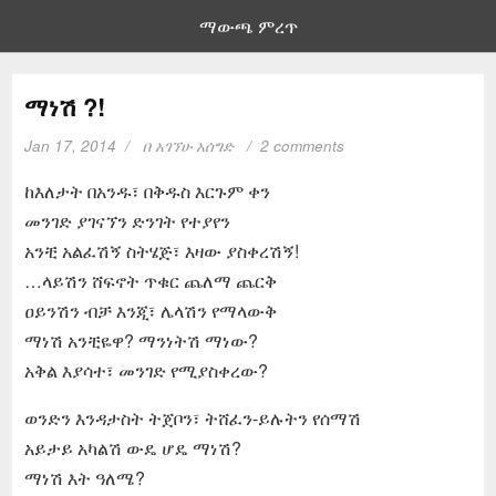
ማውጫ ምረጥ
ማነሽ ?!
Jan 17, 2014
በ
አገኘሁ አሰግድ
2 comments
ከእለታት በአንዱ፣ በቅዱስ እርጉም ቀን
መንገድ ያገናኘን ድንገት የተያየን
አንቺ አልፈሽኝ ስትሄጅ፣ እዛው ያስቀረሽኝ!
…ላይሽን ሸፍኖት ጥቁር ጨለማ ጨርቅ
ዐይንሽን ብቻ እንጂ፣ ሌላሽን የማላውቅ
ማነሽ አንቺዬዋ? ማንነትሽ ማነው?
አቅል እያሳተ፣ መንገድ የሚያስቀረው?
ወንድን እንዳታስት ትጀቦን፣ ትሸፈን-ይሉትን የሰማሽ
አይታይ አካልሽ ውዴ ሆዴ ማነሽ?
ማነሽ እት ዓለሜ?