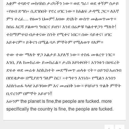
አቋም ተባድኖ መከሳከስ ታሪካችን ነው። ወደ ግራ፣ ወደ ቀኝም ስታይ
«የፀብ ድግስ» ሲደገስበት የኖረ ሀገር ነው። ከእልፍ ታዳሚ ጋር። ለእኛ
ምን ተረፈ… የዘመን ህመም! እዛው ድህነት ውስጥ መልመጥመጥ።
ከበሬ እርሻ ያልወጣ ግብርና ይዘን፣ እንደ በሬዎቹ ካልተዋጋን ማለት!
ተስማምተህ ብታቀናው ስንት የሚቀና ነበር። ሰው ሳይቀና፣ ሀገር
አይቀናም። ይቅናን በሚል ባዶ ምኞትም የሚለወጥ የለም።
ተው ተው ማለት ዋጋ አልታይ እያለኝ ነው። ተስፋ መቁረጥ ነገር።
እንቢ ያለ ከመከራው ይመከራል። ታሪክ እየሳቀበት፣ አንገቱን በሀፍረት
ደፍቶ ወደ መሬቱ እስኪከተት መደማመጥ ጠላቱ ናት። ዐይንህ አጠገብ
በየደቂቃው በሚያድግ ዓለም ስር፣ «ተግተን እንነስ» የሚልን አንሰን
እስክንጠፋ ካላየ አይገባውም እና መጠበቅ ነው። የባይሆን ጥልቅ ምኞት
ቢኖረንም በምኞት አይሆን!!
አሁንም the planet is fine,the people are fucked. more
specifically the country is fine, the people are fucked.