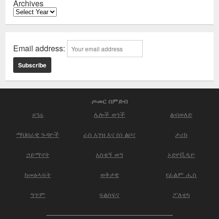
Archives
Email address:
ጦመር በምድብ
ሀገሬ
ሌሎች ወጎች
ልብወለድ
ማህበራዊ ጉዳዮች
ራስ አገዝ እና ስነ ልቦና
ታሪክ
ኃይማኖት
አስቂኝ ወግ
ኦድዮቪዲዮ
ከመፅሓፍት
ወቅታዊ
የፊልም ሒስ
ግጥም
ፍልስፍና
ፖለቲካ