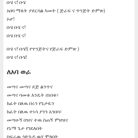
ቡሄ ና! ቡሄ
አበባ ማለት ያደርሳል ካመት ( ጅራፍ ና ጥንጅት ድምጽ)
ኦሆ!
ቡሄ ቡሄ ና!
ቡሄ ቡሄ ና!
ቡሄ ና! ቡሄ!( የጥንጅትና የጅራፍ ድምጽ )
ቡሄ ና! ቡሄ!
ለአባ ወራ
መጣና መጣና ደጅ ልንጥና
መጣና ባመቱ እንዴት ሰነበቱ፣
ክፈት በለዉ በሩን የጌታዪን
ክፈት በለዉ ተነሳ ያንን አንበሳ፣
መጣሁኝ በዝና ተዉ ስጠኝ ምዘዝና
የኔማ ጌታ የገደለበት
ስፍራዉ ጎድጉዶ ዉሃ ሞላበት