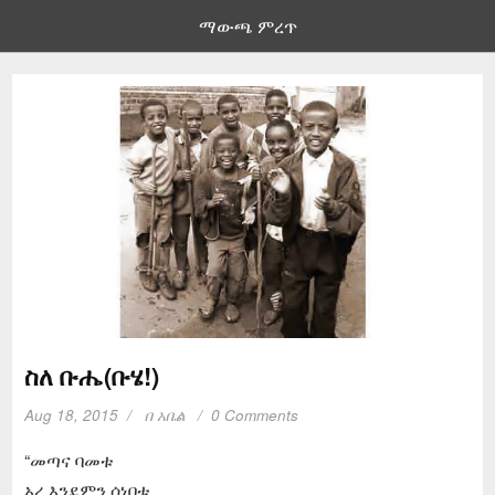
ማውጫ ምረጥ
ስለ ቡሔ(ቡሄ!)
Aug 18, 2015
በ
አቤል
0 Comments
“መጣና ባመቱ
አረ እንደምን ሰነበቱ