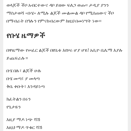
ወላጆች ችቦ አብርተውና ዳቦ ይዘው ፍለጋ ወጡ፡፡ ታዲያ ያንን
ማስታወሻ «ቡሄ» ለሚሉ ልጆች ሙልሙል ዳቦ የሚሰጠውና ችቦ
በማብራት በዓሉን የምናከብረውም ከዚህ በመነሣት ነው፡፡
የቡሄ ዜማዎች
በዋዜማው የሠፈር ልጆች በየቤቱ እየዞሩ ሆያ ሆዬ! አሲዮ ቤሌማ እያሉ
ይጨፍራሉ።
ቡሄ በሉ፣ ልጆች ሁሉ
ቡሄ መጣ፤ ያ መላጣ
ቅቤ ቀቡት፣ እንዳይነጣ
ክፈትልን በሩን
የጌታዬን
እዚያ ማዶ ነጭ ሻሽ
እዚህ ማዶ ጥቁር ሻሽ