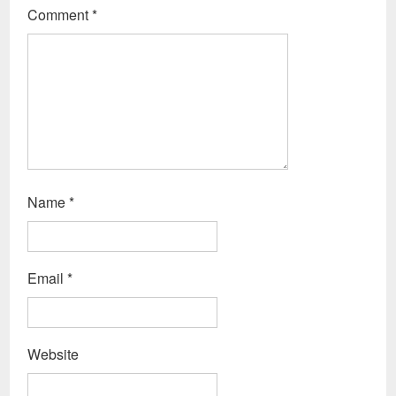
Comment
*
Name
*
Email
*
Website