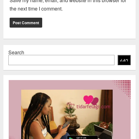
Save my name, email, and website in this browser for
the next time I comment.
Search
ፈልግ