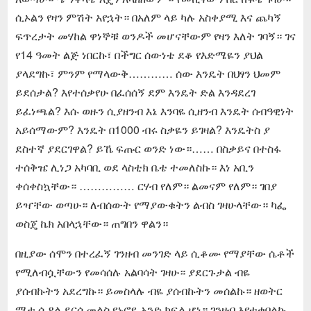
ሲኦልን የዛን ምሽት አየኋት። በአለም ላይ ካሉ አስቀያሚ እና ጨካኝ
ፍጥረታት መሃከል ዋነኞቹ ወንዶች መሆናቸውም የዛን እለት ገባኝ። ገና
የ14 ዓመት ልጅ ነበርኩ፣ በችግር ሰውነቴ ደቆ የእድሜዬን ያህል
ያላደግኩ፣ ምንም የማላውቅ………… ሰው እንዴት በህፃን ህመም
ይደሰታል? እየተሰቃየሁ በፈሰሰኝ ደም እንዴት ድል እንዳደረገ
ይፈነጫል? እሱ ወዙን ሲያዘንብ እኔ እንባዬ ሲዘንብ እንዴት ሰብዓዊነት
አይሰማውም? እንዴት በ1000 ብሩ ስቃዬን ይገዛል? እንዴትስ ያ
ደስተኛ ያደርገዋል? ይኼ ፍጡር ወንድ ነው።…… በስቃይና በተስፋ
ተሰቅዤ ሊነጋ አካባቢ ወደ ላስቲክ ቤቴ ተመለስኩ። እነ አቢን
ቀሰቀስኳቸው። …………… ርሃብ የለም። ልመናም የለም። ገበያ
ይዣቸው ወጣሁ። ለብሰውት የማያውቁትን ልብስ ገዛሁላቸው። ካፌ
ወስጄ ኬክ አበላኋቸው። ጠግበን ዋልን።
በዚያው ሰሞን በተረፈኝ ገንዘብ መንገድ ላይ ሲቆሙ የማያቸው ሴቶች
የሚለብሷቸውን የመሳሰሉ አልባሳት ገዛሁ። ያደርጉታል ብዬ
ያሰብኩትን አደረግኩ። ይመስላሉ ብዬ ያሰብኩትን መሰልኩ። ዘወትር
ማታ ሲዖል ደርሶ መልስ የኑሮዬ አንድ ክፍል ሆነ። ገንዘብ እየተቀበልኩ