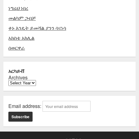
ነግሬህ ነበረ
መልካም ጋብቻ
ቀኑ እንዴት ይመሻል ያንን ሳናነሳ
አክስቴ አክሊል
ሰወርዋራ
አርካይቭ
Archives
Email address: