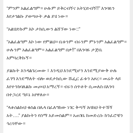
“ምንም አልፈልግም። ሁሉም ይቅርብኝና አትሂድብኝ!!” እንባዬን
እየታገልኩ ያወጣሁት ቃል ይሄ ነው።
“አልሄድኩም እኮ ታክሲውን ልሸኘው ነው::”
“አልፈልግም እኮ ነው የምልህ። ቤቱንም ብሩንም ምኑንም አልፈልግም።
ሁሉንም አልፈልግም። አልፈልግም በቃ!!” በእንባዬ ታጅቤ
አምባረቅኩኝ።
ያልኩት እንዳልገረመው ፤ እንዲህ እንደሚሆን እንደሚያውቅ ሁሉ
ፈገግ እንደማለት ብሎ ወደታክሲው ሹፌር ፊቱን አዞረ። መሬት ላይ
እየተንከባለልኩ መጮህ አማረኝ። ብሩን ሰጥቶት ሲመለስ በእንባ
በተጋረደ ዓይኔ አየዋለሁ።
“ላቆሰልኩህ ቁስል በሌላ በፈለግከው ነገር ቅጣኝ እባክህ ትተኸኝ
አት….” ያልኩትን የሰማ አይመስልም። አጠገቤ ከመድረሱ ከንፈሮቼን
ጎረሳቸው።