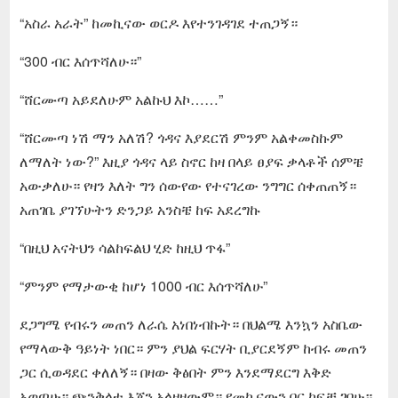
“አስራ አራት” ከመኪናው ወርዶ እየተንገዳገደ ተጠጋኝ።
“300 ብር እሰጥሻለሁ።”
“ሸርሙጣ አይደለሁም አልኩህ እኮ……”
“ሸርሙጣ ነሽ ማን አለሽ? ጎዳና እያደርሽ ምንም አልቀመስኩም
ለማለት ነው?” እዚያ ጎዳና ላይ ስኖር ከዛ በላይ ፀያፍ ቃላቶች ሰምቼ
አውቃለሁ። የዛን እለት ግን ሰውየው የተናገረው ንግግር ሰቀጠጠኝ።
አጠገቤ ያገኘሁትን ድንጋይ አንስቼ ከፍ አደረግኩ
“በዚህ አናትህን ሳልከፍልህ ሂድ ከዚህ ጥፋ”
“ምንም የማታውቂ ከሆነ 1000 ብር እሰጥሻለሁ”
ደጋግሜ የብሩን መጠን ለራሴ አነበነብኩት። በህልሜ እንኳን አስቤው
የማላውቅ ዓይነት ነበር። ምን ያህል ፍርሃት ቢያርደኝም ከብሩ መጠን
ጋር ሲወዳደር ቀለለኝ። በዛው ቅፅበት ምን እንደማደርግ እቅድ
አወጣሁ። ጭንቅላቴ እጄን አላዘዘውም። የመኪናውን በር ከፍቼ ገባሁ።