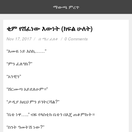
ማውጫ ምረጥ
ቂም የሸፈነው እውነት (ክፍል ሁለት)
Nov 17, 2017
በ
ሜሪ ፈለቀ
0 Comments
“እሙዬ ነይ እስኪ……”
“ምን ፈለግክ?”
“አንቺን”
“ሸርሙጣ አይደለሁም።”
“ታዲያ እዚህ ምን ይገትርሻል?”
“ቤቴ ነዋ…..” ብዬ የላስቲክ ቤቴን በእጄ ጠቆምኩት።
“ስንት ዓመትሽ ነው?”