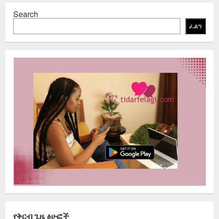
Search
ፈልግ
የቅርብ ጊዜ ፅሁፎች