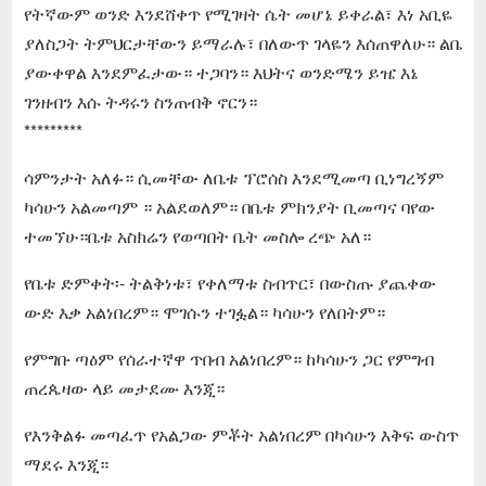
የትኛውም ወንድ እንደሸቀጥ የሚገዛት ሴት መሆኔ ይቀራል፣ እነ አቢዬ
ያለስጋት ትምህርታቸውን ይማራሉ፣ በለውጥ ገላዬን እሰጠዋለሁ። ልቤ
ያውቀዋል እንደምፈታው። ተጋባን። እህትና ወንድሜን ይዤ እኔ
ገንዘብን እሱ ትዳሩን ስንጠብቅ ኖርን።
*********
ሳምንታት አለፉ። ሲመቸው ለቤቱ ፕሮሰስ እንደሚመጣ ቢነግረኝም
ካሳሁን አልመጣም ። አልደወለም። በቤቱ ምክንያት ቢመጣና ባየው
ተመኘሁ።ቤቱ አስክሬን የወጣበት ቤት መስሎ ረጭ አለ።
የቤቱ ድምቀት፡- ትልቅነቱ፣ የቀለማቱ ስብጥር፣ በውስጡ ያጨቀው
ውድ እቃ አልነበረም። ሞገሱን ተገፏል። ካሳሁን የለበትም።
የምግቡ ጣዕም የሰራተኛዋ ጥበብ አልነበረም። ከካሳሁን ጋር የምግብ
ጠረጴዛው ላይ መታደሙ እንጂ።
የእንቅልፉ መጣፈጥ የአልጋው ምቾት አልነበረም በካሳሁን እቅፍ ውስጥ
ማደሩ እንጂ።