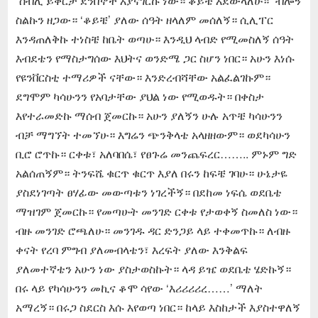
“ሰብሊ ይቅርታ ደንበኞች እያናገርኩ ነው። ቆይቼ እደውላለሁ።” ብሎኝ
ስልኩን ዘጋው። ‘ቆይቼ’ ያለው ሰዓት ዘላለም መሰለኝ። ሲሊፐር
እንዳጠለቅኩ ተነስቼ ከቤት ወጣሁ። እንዲህ ላብድ የሚመስለኝ ሰዓት
እብደቴን የማስታግሰው እህትና ወንድሜ ጋር ስሆን ነበር። አሁን እነሱ
የዩንቨርስቲ ተማሪዎች ናቸው። እንድረብሻቸው አልፈልገኩም።
ደግሞም ካሳሁንን የአባታቸው ያህል ነው የሚወዱት። በቀስታ
እየተራመድኩ ማሰብ ጀመርኩ። አሁን ያለኝን ሁሉ አጥቼ ካሳሁንን
ብቻ ማግኘት ተመኘሁ። እግሬን ጭንቅላቴ አላዘዘውም። ወደካሳሁን
ቢሮ ሮጥኩ። ርቀቱ፣ አለባበሴ፣ የፀጉሬ መንጨፍረር…….. ምኑም ግድ
አልሰጠኝም። ትንፍሼ ቁርጥ ቁርጥ እያለ በሩን ከፍቼ ገባሁ። ሁኔታዬ
ያስደነገጣት ፀሃፊው መውጣቱን ነገረችኝ። በደከመ ነፍሴ ወደቤቴ
ማዝገም ጀመርኩ። የመጣሁት መንገድ ርቀቱ የታወቀኝ ስመለስ ነው።
ብዙ መንገድ ሮጫለሁ። መንገዱ ዳር ድንጋይ ላይ ተቀመጥኩ። ለብዙ
ቀናት የረባ ምግብ ያለመብላቴን፣ እረፍት ያለው እንቅልፍ
ያለመተኛቴን አሁን ነው ያስታወስኩት። ላዳ ይዤ ወደቤቴ ሄድኩኝ።
በሩ ላይ የካሳሁንን መኪና ቆሞ ሳየው ‘እሪሪሪሪረ……’ ማለት
አማረኝ። በሩጋ ስደርስ እሱ እየወጣ ነበር። ከላይ እስከታች እያስተዋለኝ