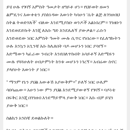
ይሄ ሁሉ የገባኝ አምስት ዓመታት ዘግይቶ ሆነ። የህይወት ዘመን
ልምዴንና እውቀቴን ያስከነዳው እውነት ካሳሁን ‘ሴት ልጅ ለገንዘብህ
ስትል ትወድሃለች’ ብለው እንደሚያስቡ ወንዶች አልነበረም። ገንዘቡን
እንደወደድኩት እንጂ ለእሱ ግድ እንደሌለኝ ያውቃል። ራሱን
እንድወደው ነበር አምስት ዓመት ሙሉ ሲጥር የነበረው። የፈለግኩትን
ሁሉ እንኳን አጊንቼ እሱ ከሌለበት ባዶ መሆኑን ነበር ያሳየኝ።
እድሜውን ካፈራው ንብረት እንደበለጥኩበት አሳይቶኝ እድሜዬን
ሙሉ የጓጓሁለት ሀብታምነት ከንቱ መሆኑን ነገረኝ። አብሬው ስኖር
ያላየሁት እውነት ያ ነበር።
“ ማንም የኔን ያህል አውቆሽ አያውቅም።” ይለኝ ነበር ሁሌም
ሳበሳጨው። አሁን ነው ምን ያህል እንደሚያውቀኝ የገባኝ። ባዶነቴ
በፍቅር እንጂ በገንዘብ እንደማይሞላ ያውቅ ነበር። እሱ ብቻ ይሄን
ያውቅ ነበር።
ስልኬን አንስቼ ደወልኩለት።