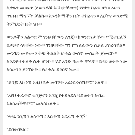
ስቃዬን መጨጥ (ለወንዶቹ እርካታቸውን) የየቀን ስራዬ ሆነ። አሁን
ገንዘብ ማግኘት ቻልኩ። እንዳቅማችን ቤት ተከራየን። እህትና ወንድሜ
ትምህርት ቤት ገቡ።
ወንዶችን አልወድም ገንዘባቸውን እንጂ። ከወንድነታቸው የሚተርፈኝ
ስቃይና ላባቸው ነው። ገንዘባቸው ግን የማልፈውን ሲኦል ያስረሳኛል።
መንገድ መቆሙን ትቼ ትልልቅ ሆቴል ውስጥ መስራት ጀመርኩ።
እንደዋዛ ትልቅ ሴት ሆንኩ። ሃያ አንድ ዓመት ሞላኝ። በዚህ ወቅት ነው
ካሳሁንን ያገኘሁት። የሆቴሉ ደንበኛ ነው።
“ቆንጆ እኮ ነሽ እዚህ ቦታ መገኘት አልነበረብሽም::” አለኝ።
“አየህ ተፈጥሮ ቁንጅናን እንጂ የተደላደለ ህይወትን አብራ
አልሰጠችኝም::” መለስኩለት።
“የዛሬ ገቢሽን ልስጥሽና እቤትሽ አርፈሽ ተኚ?”
“ይበዛብሃል::”