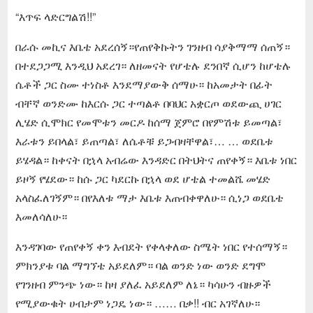
“እጥፍ ላድርግልሽ!!”
በራሱ መኪና እቤቴ አደረሰኝ።የጠየቅኩትን ገንዘብ ሳያቅማማ ሰጠኝ።
በተደጋጋሚ እንዲህ አደረገ። ለዘመናት የሆቴሉ ደንበኛ ሲሆን ከሆቴሉ
ሴቶች ጋር ስሙ ተነስቶ እንደማያውቅ ሰማሁ። ከአመታት በፊት
ብቸኛ ወንድሙ ከእርሱ ጋር ተጣልቶ በባህር አቋርጦ ወደውጪ ሀገር
ሊሄድ ሲሞክር የመሞቱን መርዶ ከሰማ ጀምሮ በየምሽቱ ይመጣል፣
እራቱን ይበላል፣ ይጠጣል፣ ለሴቶቹ ይጋብዛቸዋል፣… … ወደቤቱ
ይሄዳል። ከቀናት በኋላ አብሬው እንዳድር በትህትና ጠየቀኝ። እቤቱ ነበር
ይዞኝ የሄደው። ከሱ ጋር ካደርኩ በኋላ ወደ ሆቴል ተመልሼ መሄድ
አላስፈለገኝም። በየእለቱ ማታ እቤቱ እጠብቀዋለሁ። ሲነጋ ወደቤቴ
እመለሳለሁ።
እንዳገባው የጠየቀኝ ቀን እብደት የቀላቀለው ስሜት ነበር የተሰማኝ።
ምክንያቱ ባል ማግኘቴ አይደለም። ባል ወንድ ነው ወንድ ደግሞ
የገንዘብ ምንጭ ነው። ከዛ ያለፈ አይደለም ለኔ። ካሳሁን ብዙዎች
የሚያውቁት ሀብታም ነጋዴ ነው። …… በቃ!! ብር አገኛለሁ።