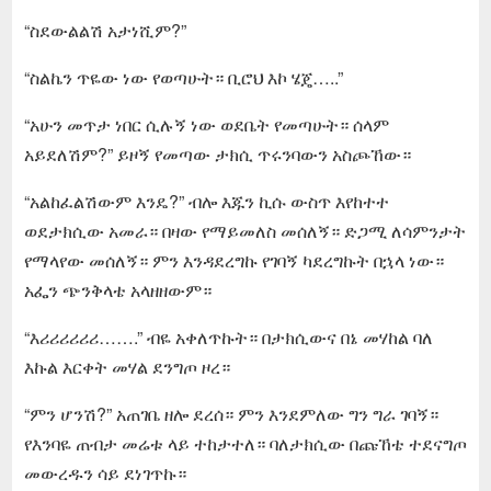
“ስደውልልሽ አታነሺም?”
“ስልኬን ጥዬው ነው የወጣሁት። ቢሮህ እኮ ሄጄ…..”
“አሁን መጥታ ነበር ሲሉኝ ነው ወደቤት የመጣሁት። ሰላም
አይደለሽም?” ይዞኝ የመጣው ታክሲ ጥሩንባውን አስጮኸው።
“አልከፈልሽውም እንዴ?” ብሎ እጁን ኪሱ ውስጥ እየከተተ
ወደታክሲው አመራ። በዛው የማይመለስ መሰለኝ። ድጋሚ ለሳምንታት
የማላየው መሰለኝ። ምን እንዳደረግኩ የገባኝ ካደረግኩት በኋላ ነው።
አፌን ጭንቅላቴ አላዘዘውም።
“እሪሪሪሪሪሪ…….” ብዬ አቀለጥኩት። በታክሲውና በኔ መሃከል ባለ
እኩል እርቀት መሃል ደንግጦ ዞረ።
“ምን ሆንሽ?” አጠገቤ ዘሎ ደረሰ። ምን እንደምለው ግን ግራ ገባኝ።
የእንባዬ ጠብታ መሬቱ ላይ ተከታተለ። ባለታክሲው በጩኸቴ ተደናግጦ
መውረዱን ሳይ ደነገጥኩ።