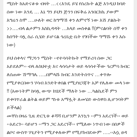
ሚስት ከአድናቆቱ ብዛት …<<እንዴ ይሄ የሰረኩት ልጅ እንዲህ ከባድ
ሰው ነው እንዴ … እኔ ግን ይህን ጅንን በፍቅሬ አንበርክኬ ያውም
እግሬን ስሞ ….ሁለት ወር ከግማሽ ቀን ለምኖኝ ነው እሽ ያልኩት
>>….ብላ ልታምን እስኪዳዳት …እላይ መስቀል !!(ምናልባት ሰኞ ቀን
ከሰዓት ባሏ ስራ ሲሄድ ይሆናል ጎረቤቷ ቤት የገባችው ግማሹ ቀን እሱ
ነው)
ይህ ሰቀላና ማጋነን ሚስት ‹‹የተሳሳትኩት የማይረባ ሰው ጋር
አይደለም›› ብላ ለስህተቷ እና ላሳሳታት ወይ ላሳሳተችው ጎረምሳ ክብር
ለሰጠው ሽማግሌ …..በምላሹ ክብር እንድትሰጥና …ቀጥሎ
የሚያቀርበውን ሃሳብ እንድትቀበል የሚያዘጋጃት አቻ የሌለው መላ ነው
!! (እውነትም ከባሏ ውጭ ከሄደች ማለት ነው …ካልኬደች ምን
ይቀባጥራል ልትል ወይም ግነቱ አማሏት ለመሄድ ውስዋስ ሊሆንባትም
ይችላል)
መቸስ በዛሬ ጊዜ ድርጊቱ ቆሻሻ ቢሆንም እንኳን ‹‹ምን አደረገች›› ወይ
‹‹አደረገ›› ሳይሆን ‹‹ማን ጋር አደረገች›› የሚለው ነጥብ ነው በሰዎች
ልቦና ውስጥ ሃፂያትን የሚያቀለውም የሚያከብደውም …..‹‹እሷ ፀዳ