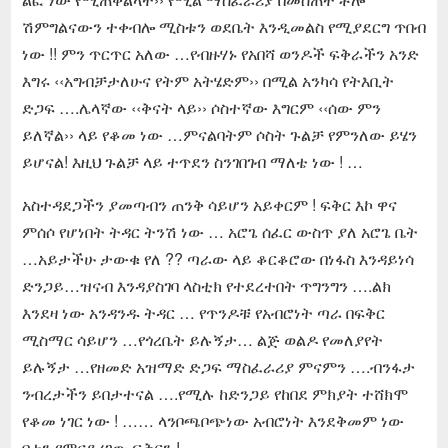
ሽምግልናውን ተቀብሎ ሚስቱን ወደቤት እንዲመልስ የሚያደርግ ጥበብ
ነው !! ምን ጥርጥር አለው …የብዙሃኑ የአበሻ ወንዶች ፍቅራችን አንድ
እግሩ ‹‹አግብቻታለሁና የትም አትሄድም›› በሚል አንካሳ የትእቢት
ድጋፍ ….ሌላኛው ‹‹ቅናት ላይ›› ሶስተኛው እግርም ‹‹ሰው ምን
ይለኛል›› ላይ የቆመ ነው …ምናልባትም ሶስት ጉልቻ የምንለው ይሄን
ይሆናል! እዚህ ጉልቻ ላይ ተጥደን ስንገበገብ ማለቴ ነው ! …
አስተዳደጋችን ያመጣብን ጠንቅ ሳይሆን አይቀርም ! ፍቅር እኮ ዋና
ምሰሶ የሆነበት ትዳር ትንሽ ነው … አሮጌ ሰፈር ውስጥ ያለ አሮጌ ቤት
…አይታችሁ ታውቁ የለ ?? ጣራው ላይ ቆርቆሮው በነፋስ እንዳይነሳ
ድንጋይ…ዝናብ እንዳያስገባ ላስቲክ የተደረተበት ጥግንግን ….ልክ
እንደዛ ነው አንዳንዱ ትዳር … የጥንዶቹ የአብሮነት ጣራ በፍቅር
ሚስማር ሳይሆን …የጎረቤት ይሉኝታ… ልጅ ወልዶ የመለያየት
ይሉኝታ …የዘመድ አዝማድ ድጋፍ ማስፈራሪያ ምናምን ….ብንፋታ
ንብረታችን ይበታተናል ….የሚሉ ከድንጋይ የከበደ ምክያት ተሸክሞ
የቆመ ነገር ነው ! …… ላንቦጫቦጭነው አብሮነት እንደቅመም ነው
በተን የምናደረገው ፍቅርን !