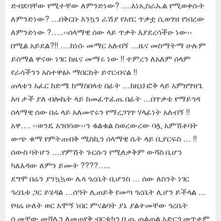
ድብደባቸው የሚተቸው ለምንድነው? ….እነኢስራኤል የሚወቀሱት
ለምንድነው? …በቅርቡ እንኳን ራሽያ የአየር ጥቃቷ ሲወገዝ የነበረው
ለምንድነው ?…..‹‹ሰላማዊ ሰው ላይ ጥቃት እያደረሳችሁ ነው››
በሚል አይደል?!! ….ከነሱ መማር አለብኝ …ዜና መስማትማ ሁሉም
ይሰማል ዋናው ነገር ከዜና መማሩ ነው !! ተምረን ለአለም ሰላም
የራሳችንን አስተዋፅኦ ማበርከት ይኖርብናል !!
ጠላቴን አፈር ከድሜ ከማስበላቴ በፊት …ከዚህ ፎቅ ላይ አምዘግዝጌ
እዛ ታች ያለ ብሎኬት ላይ ከመፈጥፈጤ በፊት …በጥቃቴ የማይጎዳ
ሰላማዊ ሰው በሬ ላይ አለመኖሩን የማረጋገጥ ሃላፊነት አለብኝ !!
አዋ…. ‹‹ወንዴ አንበሳው››ን ቁልቁል ስወረውረው ባሏ አምሽቶባት
ውጭ ቁማ የምትጠብቅ ሚስኪን ሰላማዊ ሴት ላይ ቢያርፍስ … !!
ሰውስ ባትሆን ….የምሽት ጉርሱን የሚለቃቅም ውሻስ ቢሆን
ካለእዳው ለምን ይሙት ????…..
ደግሞ በሬን ያንኳኳው ሌላ ጎረቤት ቢሆንስ … ሰው ለስንት ነገር
ጎረቤቱ ጋር ይሄዳል …ሰዓት ሊጠይቅ የመጣ ጎረቤት ሊሆን ይችላል …
የዛሬ ሁለት ወር አሞኝ ነበር ምናልባት ያኔ ያልተመቸው ጎረቤት
ሲመቸው መሻሌን ለመጠየቅ ብርቱካን ቢጤ ጠልጠል አድርጎ መጥቶም