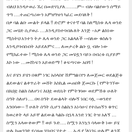
ብለህ እንዳታወራ ኧረ በመድሃኒያለ……..ም›› ብሎ ባልየውን ሰማይ
ጥግ ….ተጠርጣሪውን አምዘግዝጎ ካፈር መደባለቅ !
በቃ ባል ልቡ ሙልት ይላል !! ድሮም ቀናተኛ ባል ስለሚስቱ ሌላ ወንድ
ጋር መሄድ ሲያወራ ….እንዲያስተባብሉለት እንጅ ‹‹አዎ ልክነው
ሚስትህ አንተን ትታ ሌላ ወንድ ጋር አልላለች ››ብለው ቁስሉን
እንዲያባብሱበት አይደለምና…. ለመታረቅ ልቡ ቧ ብሎ ነው
የሚከፈተው ! ሚስቱ ሌላ ወንድ ጋር መሄዷን ባይኑ በብረቱ ቢያይም
እኮ ነው …መሸነፍን አይወድማ ! ቆፍጣናው አበሻ !
እና ይሄን ይሄን በቁም ነገር አሰላስየ ሽምግልናየን ለመጀመር ወደልጅቱ
ልደውልና ልቀጥራት መሸት እስኪል መጠበቅ ጀመርኩ ( የምትገኘው
በእህቷ ስልክ ስለሆነና እህቷ ወደቤት የምትገባው ወደምሽቱ ሁለት
ሰዓት ስለሆነ…. በዛ ሰዓት ደውልላት ብሎኝ ነበር ባሏ ‹‹ወንድየ
አንበሳው›› !! ሁለት ሰዓት ሲሆን ስልኬን አነሳሁና የተሰጠኝን ቁጥር
ከወረቀት ላይ አይቸ ልደውል ካልኩ በኋላ አንድ ነገር ትዝ አለኝ …
ስሟን አላውቀውም !! ወይ ጉድ…. ስሟን እንኳን ሳላውቅ ነው ይሄ
ሁሉ ከመንገድ የረዘመ ሃሳብና ሃተታ ….ኤዲያ !ለነገሩ ሁሉም ቆንጆ