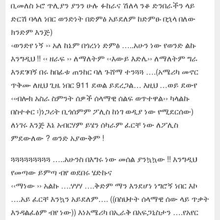
ቢመለስ ኑሮ ጥሊያን ያንን ሁሉ ፉከራና ሽለላ ንቆ ድንበራችን ላይ
ድርሽ ባላለ ነበር ወንድነት በድምፅ አይደለም ከድምፁ በኋላ በለው
ክንድም እንጅ)
‹ወንድየ ነኝ ›› አለ ከኔም በጎረነነ ድምፅ …..አሁን ነው የወንድ ልኩ
እንግዲህ !! ‹‹ ዘራፍ ›› ለማለትም ‹‹እውይ እድሌ›› ለማለትም ግራ
እንደገባኝ በሩ ከበፊቱ ጠንከር ባለ ጉሸማ ተንጓጓ ….(አሜሪካ መኖር
ጥቅሙ ለዚህ ጊዜ ነበር 911 ደወል ይደረጋል… እዚህ …ወይ ደውየ
‹‹ብሎክ አስራ ስምንት ሰዎች ሰላማዊ ሰልፍ ወጥተዋል›› ካላልኩ
በስተቀር ፡)ነጋሪት ቢጎሰምም ፖሊስ ከነገ ወዲያ ነው የሚደርሰው)
ለነገሩ እንጅ እኔ አብርሃም ይሄን ሰካራም ፈርቸ ነው ለፖሊስ
ምደውለው ? ወንድ አያውቅም !
ጓጓጓጓጓጓጓጓጓ …..አሁንስ በእግሩ ነው መሰል ያንኳኳው !! እንግዲህ
የመጣው ይምጣ ብየ ወደበሩ ሄድኩና
‹‹ማነው ›› አልኩ ….ሃሃሃ ….ቅድም ማን እንደሆነ ነግሮኝ ነበር እኮ
….አይ ፈርቸ እንኳን አይደለም…. ((በስህተት ሰላማዊ ሰው ላይ ጥቃት
እንዳልፈፅም ብየ ነው)) እነአሜሪካ በኢራቅ በአፍጋኒስታን ….የአየር