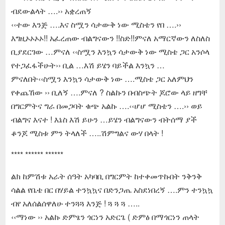
ብደውልላት ….›› አቋረጠኝ
‹‹ተው እንጅ ….እና ስሟን ሳታውቅ ነው ሚስቴን የበ ….››
እግዚኦኦኦኦ!! አፈረጠው ብልግናውን !!ስድ!!ምናለ አማርኛውን ለስለስ
ቢያደርገው …ምናለ ‹‹ስሟን እንኳን ሳታውቅ ነው ሚስቴ ጋር አንሶላ
የተጋፈፋችሁት›› ቢል …እሽ ይሄን ባይችል እንኳን …
ምናለበት‹‹ስሟን እንኳን ሳታውቅ ነው ….ሚስቴ ጋር አለምህን
የቀጨኸው ›› ቢለኝ ….ምናለ ? ስልኩን በብስጭት ጆሮው ላይ ዘግቸ
በግርምትና ግራ በመጋባት ቁጭ አልኩ ….‹‹ሆሆ ሚስቴን ….›› ወይ
ብልግና እናተ ! እኔስ እሽ ይሁን …ይሄን ብልግናውን ብትሰማ ያች
ቆንጆ ሚስቱ ምን ትላለች …..ሽምግልና ውሃ በላት !
**** ****** ******
ልክ ከምሽቱ አራት ሰዓት አካባቢ በግርምት ከተቀመጥኩበት ንቅንቅ
ሳልል የቤቴ በር በሃይል ተንኳኳና በድንጋጤ አስደነበረኝ ….ምን ተንኳኳ
ብየ አለሰልሰዋለሁ ተንጓጓ እንጅ ! ጓ ጓ ጓ …..
‹‹ማነው ›› አልኩ ድምፄን ጎርነን አድርጌ ( ድምፅ በማጎርነን ጠላት