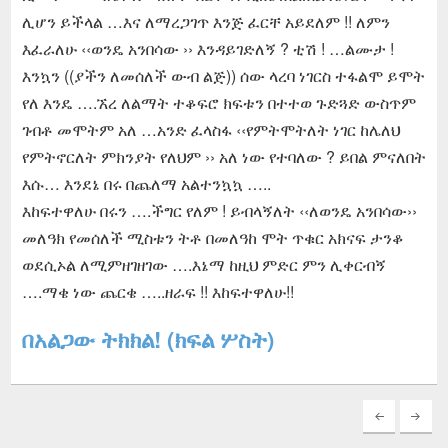
ሊሆን ይችላል …እና ለማረጋገጥ እንጅ ፈርቸ አይደለም !! ለምን
እፈራለሁ ‹‹ወንዴ አንበሳው ›› እንዳይገድለኝ ? ቲሽ ! …ልሙታ !
እንኳን ((ያችን ለመሰለች ውብ ልጅ)) ሰው ላረባ ነገርስ ተፋልሞ ይሞት
የለ እንዴ ….ኧረ ለልማት ተቆፍሮ ክፍቱን በተተወ ጉድጓድ ውስጥም
ገብቶ መሞትም አለ …አንድ ፈላስፋ ‹‹የምትሞትለት ነገር ከሌለህ
የምትኖርለት ምክንያት የለህም ›› አለ ነው የተባለው ? ይበል ምናለበት
እሱ… እንደኔ በሩ በጨለማ አልተንኳኳ …..
እከፍተዋለሁ በሩን ….ችግር የለም ! ይብላኝለት ‹‹ለወንዴ አንበሳው››
መለዓክ የመሰለች ሚስቱን ትቶ በመለዓከ ሞት ጥቁር አክናፍ ታንቆ
ወደሲኦል ለሚምዘገዘገው ….እኔማ ከዚህ ምድር ምን ሊቀርብኝ
….ማቄ ነው ጨርቄ …..ዘራፍ !! እከፍተዋለሁ!!
በአልጋው ትክክል! (ክፍል ሦስት)