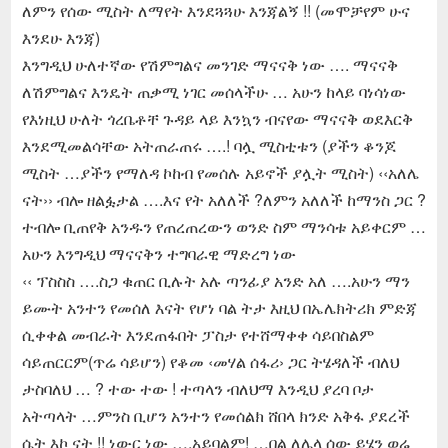
ለምን የሰው ሚስት ለማየት እንደጓጓሁ እንጃልኝ !! (መሞቻየም ሁና
እንደሁ እንጃ)
እንግዲህ ሁለተኛው የሽምግልና መንገድ ማናናቅ ነው …. ማናናቅ
ለሽምግልና እንዴት ጠቃሚ ነገር መሰላችሁ … አሁን ከላይ ባነሳነው
የእነዚህ ሁለት ጎረቤቶቸ ጉዳይ ላይ እንኳን ብናየው ማናናቅ ወደእርቅ
እንደሚመልሳቸው አትጠራጠሩ ….! ባሏ ሚስቲቱን (ያችን ቆንጆ
ሚስት …ያችን የማለዳ ኮከብ የመሰሉ አይኖች ያሏት ሚስት) ‹‹አለሌ
ናት›› ብሎ ዘልፏታል ….እና የት አለለች ?ለምን አለለች ከማንስ ጋር ?
ተብሎ ቢጠየቅ አንዱን የጠረጠረውን ወንድ ስም ማንሳቱ አይቀርም …
አሁን እንግዲህ ማናናቅን ተግባራዊ ማድረግ ነው
‹‹ ፕስስስ ….ስጋ ቁጠር ቢሉት አሉ ጣንፊያ አንድ አለ ….አሁን ማን
ይሙት አንተን የመሰለ እናት የሆነ ባል ትታ እዚህ በኤሌክትሪክ ምድጃ
ሲቀቀል መብራት እንደጠፋበት ፓስታ የተሸማቀቀ ሳይበስልም
ሳይጠርርም(ጥሬ ሳይሆን) የቆመ ‹መሃል ሰፋሪ› ጋር ትሄዳለች ብለህ
ታስባለህ … ? ተው ተው ! ተጣላን ብለህማ እንዲህ ያረባ ቦታ
አትጣላት …ምንስ ቢሆን አንተን የመሰልክ ሸበላ ክንድ አቅፋ ያደረች
ሴት እኮ ናት !! ነውር ነው ….አይባልም! …በል ለሌላ ሰው ይሄን ወሬ