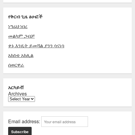
የቅርብ ጊዜ ፅሁፎች
ነግሬህ ነበረ
መልካም ጋብቻ
ቀኑ እንዴት ይመሻል ያንን ሳናነሳ
አክስቴ አክሊል
ሰወርዋራ
አርካይቭ
Archives
Email address: