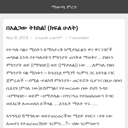
ማውጫ ምረጥ
በአልጋው ትክክል! (ክፍል ሁለት)
Nov 8, 2015
በ
አሌክስ አብርሃም
1 comment
የተጣሉ ባልና ሚስትን ለማስታረቅ ከሚያስፈልጉ ዋና ዋና ነገሮች
መካከል አንዱ የተጣሉበትን ምክንያት ጠንቅቆ ማወቅና …የፀቡን
ምክንያት ወይ ((ማካበድ)) ወይ ((ማቃለል)) ነው ….ለምሳሌ የፀቡ
ምክንያት ባል ሚስቱን ‹‹ ከጎረቤቷ የሚገኝ ጎረምሳ ጋር አጓጉል ነገር
ጀምራለች ›› በሚል ‹ተልካሻ ምክንያት› ጠርጥሯት ቢሆንና በዚሁ ሰበብ
ቢለያዩ (ምሳሌ ነው)ለሽምግልና የተመረጠው ሰው ይህን ጉዳይ
‹‹በማካበድ›› ወይም ‹‹በማቃለል›› በጥርጣሬ የተበጠበጠውን ትዳር
ወደእርቅ ለመመለስ ይችላል ….እንዴት ማለት ጥሩ ….
እንግዲህ ሽማግሌው ወደተጠረጠረችው ሚስት ይዞርና ‹‹የቱ ነው
ለመሆኑ የተጠረጠረሽበት ጎረምሳ…?›› ብሎ ጎረምሳውን