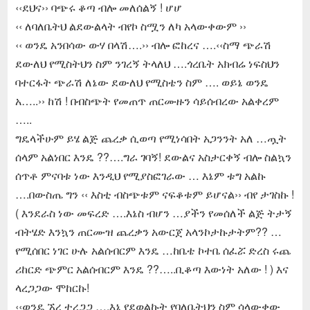
‹‹ደህና›› ባጭሩ ቆጣ ብሎ መለሰልኝ ! ሆሆ
‹‹ ለባለቤትህ ልደውልላት ብየኮ ስሟን ለካ አላውቀውም ››
‹‹ ወንዴ አንበሳው ውሃ በላሽ….›› ብሎ ፎከረና ….‹‹ስማ ጭራሽ
ደውለህ የሚስትህን ስም ንገረኝ ትላለህ ….ጎረቤት አክብሬ ነፍስህን
ባተርፋት ጭራሽ ለኔው ደውለህ የሚስቴን ስም …. ወይኔ ወንዴ
አ…..›› ከሽ ! በብስጭት የመጠጥ ጠርሙዙን ሳይሰብረው አልቀረም
…..
ግዴላችሁም ይሄ ልጅ ጨረቃ ሲወጣ የሚነሳበት አጋንንት አለ …ጧት
ሰላም አልነበር እንዴ ??….ግራ ገባኝ! ደውልና አስታርቀኝ ብሎ ስልኳን
ሰጥቶ ምናባቱ ነው እንዲህ የሚያስፎገራው … እኔም ቱግ አልኩ
….በውስጤ ግን ‹‹ እስቲ ብስጭቱም ናፍቆቱም ይሆናል›› ብየ ታገስኩ !
( እንደራስ ነው መፍረድ ….እኔስ ብሆን …ያችን የመሰለች ልጅ ትታኝ
ብትሄድ እንኳን ጠርሙዝ ጨረቃን አውርጀ አላንኮታኩታትም?? …
የሚሰበር ነገር ሁሉ አልሰብርም እንዴ …ከቤቴ ኮተቤ ሰፈሯ ድረስ ሩጨ
ሪከርድ ጭምር አልሰብርም እንዴ ??…..ቢቆጣ እውነት አለው ! ) እና
ላረጋጋው ሞከርኩ!
‹‹ወንዴ ኧረ ተረጋጋ ….እኔ የደወልኩት የባለቤትህን ስም ሳላውቀው