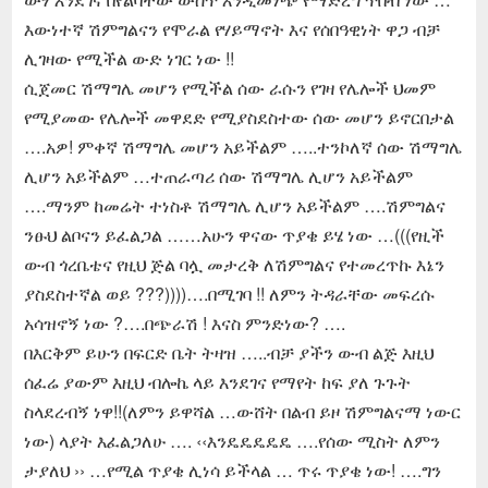
እውነተኛ ሽምግልናን የሞራል የሃይማኖት እና የሰበዓዊነት ዋጋ ብቻ
ሊገዛው የሚችል ውድ ነገር ነው !!
ሲጀመር ሽማግሌ መሆን የሚችል ሰው ራሱን የገዛ የሌሎች ህመም
የሚያመው የሌሎች መዋደድ የሚያስደስተው ሰው መሆን ይኖርበታል
….አዎ! ምቀኛ ሽማግሌ መሆን አይችልም …..ተንኮለኛ ሰው ሽማግሌ
ሊሆን አይችልም …ተጠራጣሪ ሰው ሽማግሌ ሊሆን አይችልም
….ማንም ከመሬት ተነስቶ ሽማግሌ ሊሆን አይችልም ….ሽምግልና
ንፁህ ልቦናን ይፈልጋል ……አሁን ዋናው ጥያቄ ይሄ ነው …(((የዚች
ውብ ጎረቤቴና የዚህ ጅል ባሏ መታረቅ ለሽምግልና የተመረጥኩ እኔን
ያስደስተኛል ወይ ???))))….በሚገባ !! ለምን ትዳራቸው መፍረሱ
አሳዝኖኝ ነው ?….በጭራሽ ! እናስ ምንድነው? ….
በእርቅም ይሁን በፍርድ ቤት ትዛዝ …..ብቻ ያችን ውብ ልጅ እዚህ
ሰፈሬ ያውም እዚህ ብሎኬ ላይ እንደገና የማየት ከፍ ያለ ጉጉት
ስላደረብኝ ነዋ!!(ለምን ይዋሻል …ውሸት በልብ ይዞ ሽምግልናማ ነውር
ነው) ላያት እፈልጋለሁ …. ‹‹እንዴዴዴዴዴ ….የሰው ሚስት ለምን
ታያለህ ›› …የሚል ጥያቄ ሊነሳ ይችላል … ጥሩ ጥያቄ ነው! ….ግን