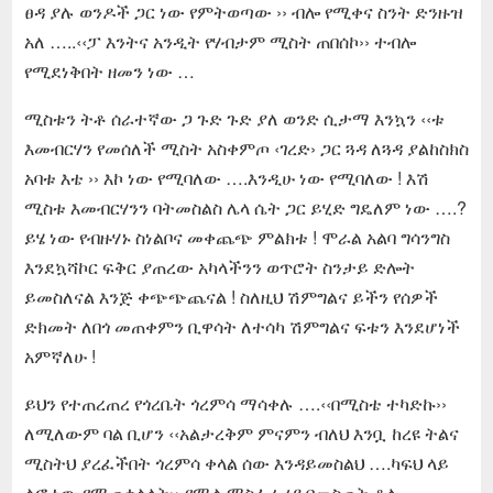
ፀዳ ያሉ ወንዶች ጋር ነው የምትወጣው ›› ብሎ የሚቀና ስንት ድንዙዝ
አለ …..‹‹ፓ እንትና አንዲት የሃብታም ሚስት ጠበሰኮ›› ተብሎ
የሚደነቅበት ዘመን ነው …
ሚስቱን ትቶ ሰራተኛው ጋ ጉድ ጉድ ያለ ወንድ ሲታማ እንኳን ‹‹ቱ
እመብርሃን የመሰለች ሚስት አስቀምጦ ‹ገረድ› ጋር ጓዳ ለጓዳ ያልከስክስ
አባቱ እቴ ›› እኮ ነው የሚባለው ….እንዲሁ ነው የሚባለው ! እሽ
ሚስቱ እመብርሃንን ባትመስልስ ሌላ ሴት ጋር ይሂድ ግዴለም ነው ….?
ይሄ ነው የብዙሃኑ ስነልቦና መቀጨጭ ምልክቱ ! ሞራል አልባ ግሳንግስ
እንደኳሻኮር ፍቅር ያጠረው አካላችንን ወጥሮት ስንታይ ድሎት
ይመስለናል እንጅ ቀጭጭጨናል ! ስለዚህ ሽምግልና ይችን የሰዎች
ድክመት ለበጎ መጠቀምን ቢዋሳት ለተሳካ ሽምግልና ፍቱን እንደሆነች
አምኛለሁ !
ይህን የተጠረጠረ የጎረቤት ጎረምሳ ማሳቀሉ ….‹‹በሚስቴ ተካድኩ››
ለሚለውም ባል ቢሆን ‹‹አልታረቅም ምናምን ብለህ እንቧ ከረዩ ትልና
ሚስትህ ያረፈችበት ጎረምሳ ቀላል ሰው እንዳይመስልህ ….ካፍህ ላይ
ልፎ ነው የሚጠቀልላት›› የሚል ማስፈራሪያ በመስጠት ቶሎ