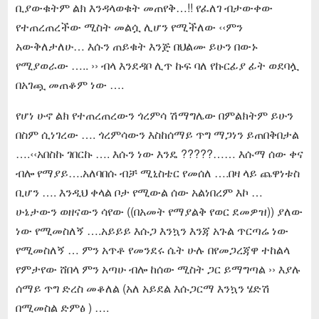
ቢያውቁትም ልክ እንዳላወቁት መጠየቅ…!! የፈለገ ብታውቀው
የተጠረጠረችው ሚስት መልሷ ሊሆን የሚችለው ‹‹ምን
አውቅለታለሁ… እሱን ጠይቁት እንጅ በህልሙ ይሁን በውኑ
የሚያወራው ….. ›› ብላ እንደዳቦ ሊጥ ኩፍ ባለ የኩርፊያ ፊት ወደባሏ
በአገጯ መጠቆም ነው ….
የሆነ ሁኖ ልክ የተጠረጠረውን ጎረምሳ ሽማግሌው በምልክትም ይሁን
በስም ሲነገረው …. ጎረምሳውን እስከሰማይ ጥግ ማጋነን ይጠበቅበታል
….‹‹አበስኩ ገበርኩ …. እሱን ነው እንዴ ?????…… እሱማ ሰው ቀና
ብሎ የማያይ….አለባበሱ ብቻ ሚኒስቴር የመሰለ ….በዛ ላይ ጨዋነቱስ
ቢሆን …. እንዲህ ቀላል ቦታ የሚውል ሰው አልነበረም እኮ …
ሁኔታውን ወዘናውን ሳየው ((በአመት የማያልቅ የወር ደመዎዝ)) ያለው
ነው የሚመስለኝ ….አይይይ እሱጋ እንኳን እንጃ አጉል ጥርጣሬ ነው
የሚመስለኝ … ምን አጥቶ የመንደሩ ሴት ሁሉ በየመጋረጃዋ ተከልላ
የምታየው ሸበላ ምን አጣሁ ብሎ ከሰው ሚስት ጋር ይማግጣል ›› እያሉ
ሰማይ ጥግ ድረስ መቆለል (አለ አይደል እሱጋርማ እንኳን ሄድሽ
በሚመስል ድምፅ ) ….