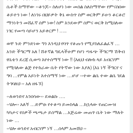
ሴቶች ስማቸው ‹‹ቆንጆ›› ስለሆነ ነው መሰል ስለስማቸው የምናስበው
ቆይተን ነው ! ለነገሩ በህይዎት ቅኔ ውስጥ ስም ወርቅም ይሁን ቆርቆሮ
ማንነትን መሸፈኛ ሰም ነው! ስም እንደውም ሰምና ወርቅ ከሚበለው
ነገር የመጣ ሳይሆን አይቀርም ! …..
ወቸ ጉድ ምንድነው ግን እንዲህ የባጥ የቆጡን የሚያስለፈልፈኝ …
አንድ ችግርማ አለ ! ሸቶኛል ግዴላችሁም የሆነ ጣፋጭ ችግርማ ሽቅብ
የቤቴን ደረጃ ሲወጣ እየተሰማኝ ነው !! (እዚህ ብሎክ ላይ አብርሃም
የሚባለው ልጅ የተከራው ቤት የትኛው ነው እያለ) (እኔ ነኝ ችግርየ ና
ግባ …የምል አይነት እተሰማኝ ነው …ሆሆ ‹‹ተው ልቤ ተው ልቤ ገደል
ትገባለህ ›› አለ ዘፋኙ)
‹‹ለወንድየ አንበሳው›› ደወልኩ ….
‹‹ሄሎ›› አለኝ …ድምፁ የተቆጣ ይመስላል …ከኋላው የጠርሙዝ
ካካታና የሰዎች ጫጫታ ይሰማል …አጅሬው መጠጥ ቤት ነው ማለት
ነው …
‹‹ሄሎ ወንድየ አብርሃም ነኝ …ሰላም አመሸህ ››