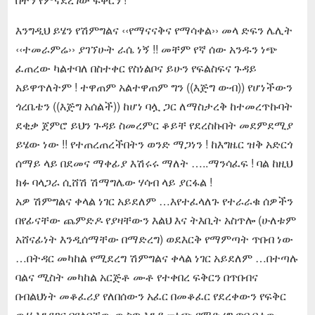
እንግዲህ ይሄን የሽምግልና ‹‹የማናናቅና የማሳቀል›› መላ ድፍን ሌሊት
‹‹ተመራምሬ›› ያገኘሁት ራሴ ነኝ !! መቸም የኛ ሰው አንዱን ነጭ
ፈጠረው ካልተባለ በስተቀር የስነልቦና ይሁን የፍልስፍና ጉዳይ
አይዋጥለትም ! ተዋጠም አልተዋጠም ግን ((እጅግ ውብ)) የሆነችውን
ጎረቤቴን ((እጅግ አሰልች)) ከሆነ ባሏ ጋር ለማስታረቅ ከተመረጥኩባት
ደቂቃ ጀምሮ ይህን ጉዳይ ስመረምር ቆይቸ የደረስኩበት መደምደሚያ
ይሄው ነው !! የተጠረጠረችበትን ወንድ ማጋነን ! ከእግዜር ዝቅ አድርጎ
ሰማይ ላይ በደመና ማቀፊያ እሽሩሩ ማለት …..ማንሳፈፍ ! ባል ከዚህ
ክፉ ባላጋራ ሲሸሽ ሽማግሌው ሃሳብ ላይ ያርፋል !
አዎ ሽምግልና ቀላል ነገር አይደለም …እየተፈላለጉ የተራራቁ ሰዎችን
በየፊናቸው ጨምድዶ የያዛቸውን እልህ እና ትእቢት አስጥሎ (ሁለቱም
አሸናፊነት እንዲሰማቸው በማድረግ) ወደእርቅ የማምጣት ጥበብ ነው
…በትዳር መካከል የሚደረግ ሽምግልና ቀላል ነገር አይደለም …በተጣሉ
ባልና ሚስት መካከል አርጅቶ ሙቶ የተቀበረ ፍቅርን በጥበብና
በብልህነት መቆፈሪያ የለበሰውን አፈር በመቆፈር የደረቀውን የፍቅር
ውሃ እንደገና በየልባቸው ውስጥ እንዲመነጭ የማድረግ ጥበብ ነው …