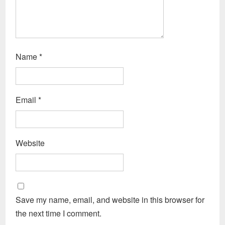
Name
*
Email
*
Website
Save my name, email, and website in this browser for
the next time I comment.