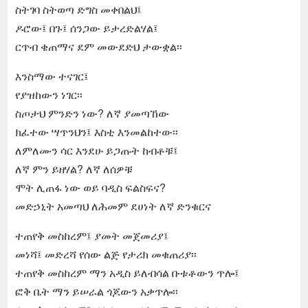
ስትገባ ስትወጣ ድግስ መቀበልህ፤
ዶሮው፤ በጉ፤ ሰንጋው ይታረድልሃል፤
ርጥብ ቄጠማና ደም መውደድህ ታውቋል፡፡
እንስማው ተናገር፤
የያዝከውን ነገር፡፡
ስጦታህ ምንድን ነው? ለኛ ያመጣኸው
ክፈተው ሣጥንህን፤ እስቲ እንመልከተው፡፡
ለምለሙን ሳር እንደሁ ይጋጡት ከብቶቹ፤
ለኛ ምን ይዘሃል? ለኛ ለሰዎቹ
ሞት ሊጠፋ ነው ወይ ባዲስ ፍልስፍና?
መድኃኒት አመጣህ ለሕመም ደሀነት ለኛ ድንቁርና
ተጠየቅ መስከረም፤ ያመት መጀመሪያ፤
መነሻ፤ መድረሻ የሰው ልጅ የታሪክ መቁጠሪያ፡፡
ተጠየቅ መስከረም ማን አዲስ ይለብሳል ቡቱቶውን ጥሎ፤
ፎቅ ቤት ማን ይሠራል ጎጆውን አቃጥሎ፡፡