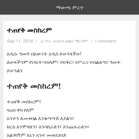
ማውጫ ምረጥ
ተጠየቅ መስከረም
Sep 11, 2016
በ
ፕ/ር መስፍን ወልደ ማርያም
1 comment
አዲሱ ዓመት በእውነት አዲስ ይሁንላችሁ!
ለሁላችንም የነጻነት፣የሰላም፣ የፍቅር፣ የሥራና የብልጽግና ዓመት
ይሁንልን
ተጠየቅ መስከረም!
ተጠየቅ መስከረም፤
ዛሬስ ዋዛ የለም
አንተን ለመቀበል እንቁጣጣሽ እያልን፤
ከርስ እንሞላለን፤ እንሳከራለን፤ እንጨፍራለን፡፡
አልገባኝም እኔን አንተ መወደድህ፤