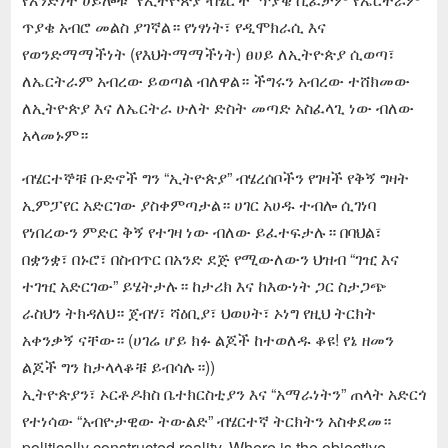
ጥያቄ አብሮ መልስ ያገኛል። የነፃነት፣ የዲሞክራሲ እና
የወንድማማችነት (የእህትማማችነት) ፀሀይ ለኢትዮጵያ ሲወጣ፣
ለኤርትራም አብረው ይወጣል ብለዋል። ችግሩን አብረው ተሸክመው
ለኢትዮጵያ እና ለኤርትራ ሁለት ድስት መጣድ አስፈላጊ ነው ብለው
አላመኑም።
ብሄርተኞቹ ቡድኖች ግን “ኢትዮጵያ” ብሄረሰቦችን የገዛች የቅኝ ግዛት
ኢምፓየር አድርገው ያስቀምጣታል። ሀገር አሀዱ ተብሎ ሲገነባ
የነበረውን ምድር ቅኝ የተገዛ ነው ብለው ይፈተፍታሉ። በባህል፣
በቋንቋ፣ በኑሮ፣ በስብጥር በአንድ ደጅ የሚውለውን ህዝብ “ገዢ እና
ተገዢ አድርገው” ይሄትታሉ። ከታሪክ እና ከእውነት ጋር ስታጋጭ
ራስህን ትክዳለህ። ጀብሃ፣ ሻዕቢያ፣ ህወሀት፣ ኦነግ የዚህ ትርክት
አቀንቃኝ ናቸው። (ሀገሬ ሆይ ክፉ ልጆች ከተወለዱ ቆዩ! የኔ ዘመን
ልጆች ግን ከታላላቆቹ ይብሳሉ።))
ኢትዮጵያን፣ ኦርቶዶክስ ቤተክርስቲያን እና “አማራነትን” ጠላት አድርጎ
የተነሳው “አብዮታዊው ትውልድ” ብሄርተኛ ትርክትን አስቀደመ።
politically constructed reality. Where is the objective