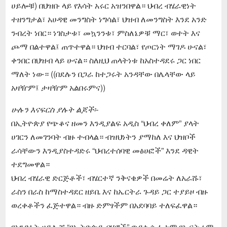
ሀይሎቹ) በህዝቡ ላይ የእሳት አሩር አዝንበዋል። ህብረ ብሄራዊነት
ተዘንግታል፣ አሀዳዊ መንግስት ነግሳል፣ ህዝብ ለመንግስት እንደ አንድ
ንብረት ነበር። ነገስታቱ፣ መኳንንቱ፣ ምስለኔዎቹ ማር፣ ወተት እና
ጮማ በልተዋል፤ ጠጥተዋል። ህዝብ ተርባል፣ የጦርነት ማገዶ ሁናል፣
ቀንበር በህዝብ ላይ ሁናል። ስለዚህ ጠላትነቱ ከአስተዳደሩ ጋር ነበር
ማለት ነው። ((በደሉን በጋራ ከተጋሩት አንዳቸው በሌላቸው ላይ
አዛዥም፤ ታዛዥም አልበሩምና))
ሁሉን እናፍርስ ያሉት ልጆች፡-
በኢትዮጵያ የጭቆና ዘመን እንዲያልፍ አዲስ “ህብረ ቀለም” ያላት
ሀገርን ለመገንባት ብዙ ተብላል። ብዝህነትን ያማከለ እና ህዝቦች
ራሳቸውን እንዲያስተዳድሩ “ህብረተሰባዊ መፅሀፎች” እንደ ዳዊት
ተደግመዋል።
ህብረ ብሄራዊ ድርጅቶች፣ ብሄርተኛ ንቅናቄዎች በመሬት ለአራሹ፣
ራስን በራስ ከማስተዳደር ዘይቤ እና ከኤርትራ ጉዳይ ጋር ተያይዞ ብዙ
ወረቀቶችን ፈጅተዋል። ብዙ ድምፃችም በአደባባይ ተለፍፈዋል።
የአንድነት ሀይሎቹ “የኢትዮጵያ ብሄሮች” ጥያቄ ሲፈታም የኤርትራም