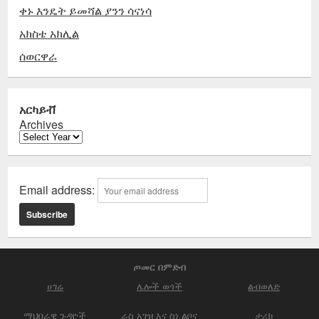
ቀኑ እንዴት ይመሻል ያንን ሳናነሳ
አክስቴ አክሊል
ሰወርዋራ
አርካይቭ
Archives
Email address:
ጦመር በምድብ
ሀገሬ
ሌሎች ወጎች
ልብወለድ
ማህበራዊ ጉዳዮች
ራስ አገዝ እና ስነ ልቦና
ታሪክ