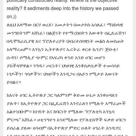
reality? It sediments deep into the history we passed
on.))
ለዚህ አላማው በርሃ ወረደ፣ አመታትን በመታኮስ አሳለፈ፣ ማዕከላዊ
መንግስትንም አሸነፈ፣ በልጅነት የተማረከበትን እውቀት በፌዴሬሽን፣
በዲሞክራሲያዊ እና ፕሮለተሪያት ህብረተሰባዊነት መልስ ለመስጠት
አላማረጠም። እንኳን ኢትዮጵያና ኤርትራ ቀርቶ ኬንያ፣ ጅቡቲ፣
ሱዳን፣ ሶማሊያ ጭምር የአፍሪካ ቀንድ አንድ ሀገር መሆን
ያስችላቸዋል። ንግዱ፣ ጦርነት፣ ህዝባዊ እንቅስቃሴዎች ተመሳሳይ
ነገዶችን፣ ጎሳዎችን፣ ህዝቦችን እንዲጋሩ በአይን የሚታይ እውነት
ይዛልና።
ከእናት ሀገር ኢትዮጵያ ጋር ካለምንም ቅድመ ሁኔታ እንዋሀዳለን
ያሉት፣ ከኢትዮጵያ ጋር በፌዴሬሽን እንኖራለን የሚሉት አማራጮች
አልተነበቡም። ከነፃነት እና ከባርነት የሚለው “የፓለቲካ አንኳሳ
ምርጫ” አሸነፈ። ሀቲንግተን እንደሚለው የፓለቲከኞች ፍቃድ ሀገርን
ይሰራል ያለው ሀሳብም በኢትዮጵያ ምድር ሁለት ሀገራት እንዲኖር
አደረገ። የነፃነት ቀንም እያሉ አከበሩ። ከታሪክ፣ ከህዝብ ጋርም ተጣሉ።