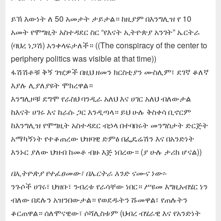
ይኽ እውነት ለ 50 አመታት ታይታል። ከዚያም በእንግሊዝ የ 10
አመት የሞግዚት አስተዳደር ስር “የእናት ኢትዮጵያ አንገት” ኤርትራ
(ባህረ ነጋሽ) አንቀላፍታለች። ((The conspiracy of the center to
periphery politics was visible at that time))
ፋሽሽቶቹ ቅኝ ገዢዎች በዚህ ዘመን ክርስቲያን ሙስሊም፣ ደገኛ ቆለኛ
እያሉ ሊያለያዩት ሞክረዋል።
እንግሊዞቹ ደግሞ የራስህ ባንዲራ አለህ እና ሀገር አለህ ብለውታል
ከእናት ሀገሩ እና ከራሱ ጋር እንዲጣላ። ይህ ሁሉ ቅስቀሳ ቢኖርም
ከእንግሊዝ የሞግዚት አስተዳደር ብኃላ በተባበሩት መንግስታት ድርጅት
አማካኝነት የተቆጠረው ህዝባዊ ድምፅ በፌዴሬሽን እና በአንድነት
እንኑር ያለው ህዝብ ከመቶ ብዙ እጅ ነበረው። (ያ ሁሉ ታሪክ ሆናል))
በኢትዮጵያ የተፈፀመው፣ በኤርትራ አንድ ናሙና ነው፡-
ንጉሶች ሀገሩ፣ ህዝቡ፣ ንብረቱ የራሳቸው ነበር። ሥዩመ እግዚአብሄር ነን
ብለው በደሉን አዝንበውታል። የወደዱትን ሹመዋል፣ የጠሉትን
ቆርጠዋል። ሰለሞናዊው፣ ሶሻሊስቱም (ህብረ ብሄራዊ እና የአንድነት