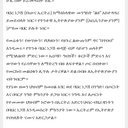
ሀገር ሰው ይራመዱበት ነበር።
ባህረ ነጋሽ (የአሁና ኤርትራ) ከማዕከላዊው መንግስት “ልዩ” አስተዳዳሪ
ይመደብላት ነበር። የጥንቶቹ ኢትዮጵያውያንም ((አቢሲንያውያንም)
)ሥዩመ ባህር ይሉት ነበር።
የመሬቱን፣ የውሃውን፣ የህዝቡን፣ የፀጉረ ልውጡንም ዳና “በጥበብ”
እንዲመሩ። የጥንቱ ባህረ ነጋሽ ወዳጅ ብቻ ሳይሆን ጠላትም
የሚገለፅበት ምድር ነው። አረቦቹ፣ ግብፃች፣ ቱርኮች ምድሩን እና
ውሃውን የራሳቸውን ለማድረግ ብዙ ለፍተዋል። ጦር ሰብቀው፣
የመርከብ መልህቁን ሊጥሉ ታትረዋል። ድል በብዙ ለኢትዮጵያውያን
ብትገብርም።
የያኔው ዘመን ህዝብም ከመሀል አገር ወደ ባህረ ነጋሽ በንግድ፣ በጦርነት
እና በባርያ ንግድ ምክንያት ይጋዝ ነበር። ንግዱ እና ለጦርነት
የተመመው ህዝብም ኑሮውን በኤርትራ አድርጎ ህብረ-ብሄራዊነትን
በባህረ ነጋሽ እንዲመሰረት ምክንያት ነው። ኤርትራም የኢትዮጵያ
የብዝህነት ናሙና አድርጋታል።