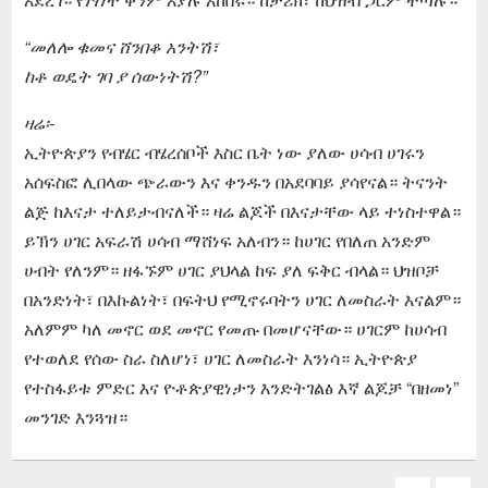
“መለሎ ቁመና ሸንበቆ አንትሽ፣
ከቶ ወዴት ገባ ያ ሰውነትሽ?”
ዛሬ፡-
ኢትዮጵያን የብሄር ብሄረሰቦች እስር ቤት ነው ያለው ሀሳብ ሀገሩን
አሰፍስፎ ሊበላው ጭራውን እና ቀንዱን በአደባባይ ያሳየናል። ትናንት
ልጅ ከእናታ ተለይታብናለች። ዛሬ ልጆች በእናታቸው ላይ ተነስተዋል።
ይኽን ሀገር አፍራሽ ሀሳብ ማሸነፍ አለብን። ከሀገር የበለጠ አንድም
ሀብት የለንም። ዘፋኙም ሀገር ያህላል ከፍ ያለ ፍቅር ብላል። ህዝቦቻ
በአንድነት፣ በእኩልነት፣ በፍትህ የሚኖሩባትን ሀገር ለመስራት እናልም።
አለምም ካለ መኖር ወደ መኖር የመጡ በመሆናቸው። ሀገርም ከሀሳብ
የተወለደ የሰው ስራ ስለሆነ፣ ሀገር ለመስራት እንነሳ። ኢትዮጵያ
የተስፋይቱ ምድር እና ዮቶጵያዊነታን እንድትገልፅ እኛ ልጆቻ “በዘመነ”
መንገድ እንጓዝ።