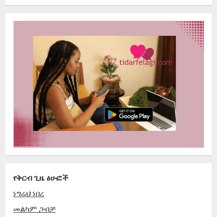
የቅርብ ጊዜ ፅሁፎች
ነግሬህ ነበረ
መልካም ጋብቻ