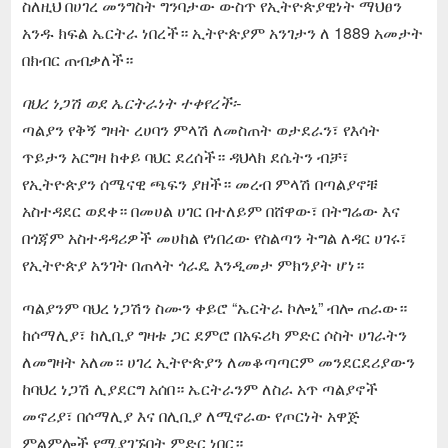
ስለዚህ በሀገረ መንግስት ግንባታው ውስጥ የኢትዮጵያዊነት ማህፀን
አንዱ ክፍል ኤርትራ ነበረች። ኢትዮጵያም አንገታን ለ 1889 አመታት
በክብር ጠብቃለች።
ባህረ ነጋሽ ወደ ኤርትራነት ተቀየረች፡-
ጣልያን የቅኝ ግዛት ረሀባን ምላሽ ለመስጠት ወታደራን፣ የእሳት
ጥይታን አርግዛ ከቀይ ባህር ደረሰች። ዳህላክ ደሴትን ብቻ፣
የኢትዮጵያን ሰሜናዊ ጫፍን ያዘች። መረብ ምላሽ በጣልያኖቹ
አስተዳደር ወደቀ። በመሀል ሀገር በተለይም በሸዋው፣ በትግሬው እና
በጎጃም አስተዳዳሪዎች መሀከል የነበረው የስልጣን ትግል ለዳር ሀገሩ፣
የኢትዮጵያ አንገት በጠላት ጎራዴ እንዲመታ ምክንያት ሆነ።
ጣልያንም ባህረ ነጋሽን ስሙን ቀይሮ “ኤርትራ ኮሎኒ” ብሎ ጠራው።
ከሶማሊያ፣ ከሊቢያ ግዛቱ ጋር ደምሮ በአፍሪካ ምድር ሶስት ሀገራትን
ለመግዛት አለመ። ሀገረ ኢትዮጵያን ለመቆጣጣርም መንደርደሪያውን
ከባህረ ነጋሽ ሊያደርግ አሰበ። ኤርትራንም ለስራ አጥ ጣልያኖች
መኖሪያ፣ በሶማሊያ እና በሊቢያ ለሚኖራው የጦርነት አዋጅ
ምልምሎች የሚያገኙበት ምድር ነበር።