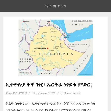
ማውጫ ምረጥ
ኢትዮጵያ ቅኝ ገዢ፤ ኤርትራ ነፃይቱ ምድር¡
May 27, 2019
በ
ሀብታሙ ግርማ
0 Comments
ትልቅ ስላቅ ነው። ኢትዮጵያን የኤርትራ ቅኝ ገዢ አድርጎ መሳል
ከጥንት እስከ ዛሬ ድረስ ያለህን የታሪክ፣ የማህበረሰብ፣ የባህል፣