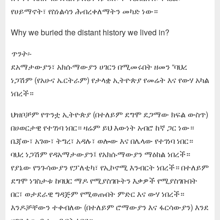
የሀይማኖት፣ የስነልሳን ሕብረቀለማትን መካድ ነው።
Why we buried the distant history we lived in?
ጥንት፡-
ደአማታውያን፣ አክሱማውያን ሀገርን በሚመሩበት ዘመን “ባህረ
ነጋሽም (የአሁና ኤርትራም) የታላቋ ኢትዮጵያ የመሬት እና የውሃ አካል
ነበረች።
ህዝቦቻም የጥንቷ ኢትዮጵያ (በተለይም ደግሞ ደጋማው ክፍል ውስጥ)
በሀወርታዊ የተገነባ ነበር። ዛሬም ይህ እውነት አብሮ ከኛ ጋር ነው።
ቤጃው፣ አገው፣ ትግረ፣ አዳሉ፣ ወሎው እና በሌላው የተገነባ ነበር።
ባህረ ነጋሽም የዳአማታውያን፤ የአክሱማውያን ማዕከል ነበረች።
የያኔው የንጉሳውያን የፓለቲካ፣ የኢኮኖሚ እንብርት ነበረች። በተለይም
ደግሞ ነገስታቱ ከባህር ማዶ የሚያስገቡትን እቃዎች የሚያስገቡበት
በር፣ ወታደራዊ ግዳጅም የሚወጡበት ምድር እና ውሃ ነበረች።
እንዶቻቸውን ተቀብለው (በተለይም ሮማውያን እና ፋርሳውያን) እንደ