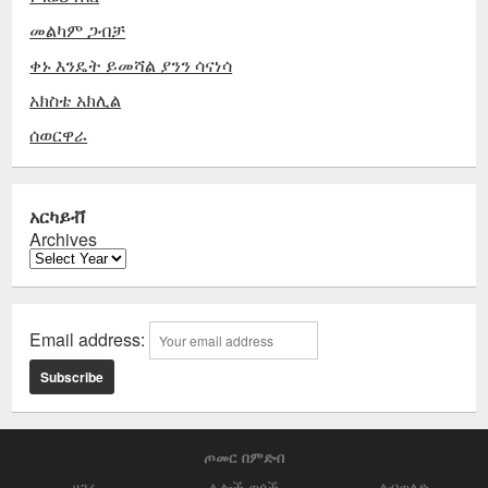
መልካም ጋብቻ
ቀኑ እንዴት ይመሻል ያንን ሳናነሳ
አክስቴ አክሊል
ሰወርዋራ
አርካይቭ
Archives
Email address:
ጦመር በምድብ
ሀገሬ
ሌሎች ወጎች
ልብወለድ