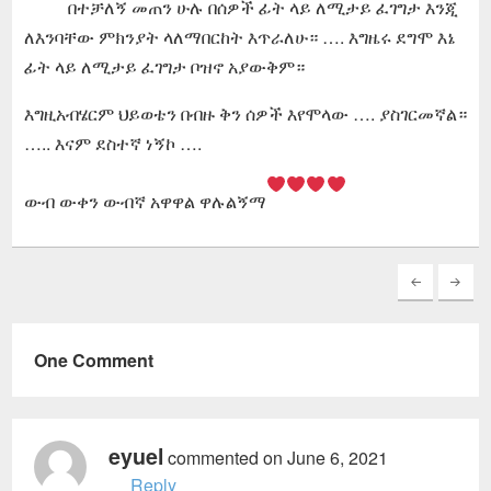
በተቻለኝ መጠን ሁሉ በሰዎች ፊት ላይ ለሚታይ ፈገግታ እንጂ
ለእንባቸው ምክንያት ላለማበርከት እጥራለሁ። …. እግዜሩ ደግሞ እኔ
ፊት ላይ ለሚታይ ፈገግታ ቦዝኖ አያውቅም።
እግዚአብሄርም ህይወቴን በብዙ ቅን ሰዎች እየሞላው …. ያስገርመኛል።
….. እናም ደስተኛ ነኝኮ ….
ውብ ውቀን ውብኛ አዋዋል ዋሉልኝማ
One Comment
eyuel
commented on June 6, 2021
Reply