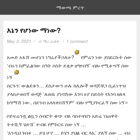
ማውጫ ምረጥ
እኔን የሆነው ማነው?
May 3, 2021
በ
ሜሪ ፈለቀ
1 comment
አመድ አፋሽ መሆኔን ነግሬያችኃለሁ?
የምሬን ነው ያበደርኩት ሰው
‘ብሩን ከምፈልገው ሰዓት ሶስት ደቂቃ ዘግየብኝ’ ብሎ የሚቆጣኝ ሰው
ነኝ
ሰርጉን: ውልደቱን… ደስታውን ሁሉ ከሌሎች ወዳጆቹጋ ሲፈነጥዝ
ያላስታወሰኝ ወዳጅ ‘ለሀዘኔ ያነባሽው እንባ ሀያ ስድስት የእንባ ዘለላ
ከግማሽ ነው.. በደንብ አላላቀስሽኝም’ ብሎ የሚያኮርፈኝ ሰው ነኝ።
ቦይፍሬንዷ ልቧን ሰብሮት ቁጭ ብዬ ሳስተዛዝን አድሬ ‘በጠዋት
ትተሺኝ ሄድሽ’ ተብዬ የምኮርፍ ሰው ነኝ …
‘እንዲህ ገብቶ … ይሄ ሆኖ … ይሄን ያህል ብር ላኪ’ ያለኝ ሰው … ብሩ