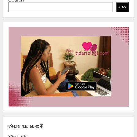
ፈልግ
የቅርብ ጊዜ ፅሁፎች
ነግሬህ ነበረ