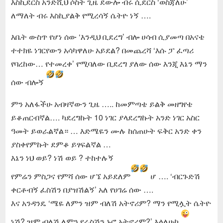
እስኪደርስ አንድሺህ ሶስት ጊዜ ደውሎ ብሩ ሲደርስ ‘ወስጃለሁ’
ለማለት ብሩ እስኪያልቅ የሚረሳኝ ሴትዮ ነኝ ….
እቤት ውስጥ የሆነ ሰው ‘እንዲህ ቢደረግ’ ብሎ ሀሳብ ሲያመጣ በአናቴ
ተተክዬ ነገርየውን አሳካዋለሁ አይደል? በመጨረሻ ‘እሱ ፓ ፈጣሪ
የባረከው… የተመረቀ’ የሚባለው ቢደረግ ያለው ሰው እንጂ እኔን ማን
ሰው ብሎኝ
ምን አለፋችሁ አብዛኛውን ጊዜ ….. ከመምጣቴ ይልቅ መዘግየቴ
ይቆጠርብኛል…. ካደረግኩት 10 ነገር ያላደረግኩት አንድ ነገር አስር
ዓመት ይወራልኛል። … እድሜዬን ሙሉ ከሰጠሁት ፍቅር አንድ ቀን
ያስቀየምኩት ደምቆ ይፃፍልኛል …
እኔን ነህ ወይ? ነሽ ወይ ? ተከተሉኝ
የምሬን ምስጋና የምሻ ሰው ሆኜ አይደለም
ሆ …. ‘ብርጉድሽ
ቀርቶብኝ ፈስሽን በያዝሽልኝ’ አለ የሀገሬ ሰው ….
እና አንዳንዴ ‘ሜዬ ለምን ዝም ብለሽ አትኖሪም? ማን የሚሏት ሴትዮ
ነሽ? ዝም ብለሽ ለምን የራስሽን ኑሮ አትኖሪም?’ እላለሁኮ