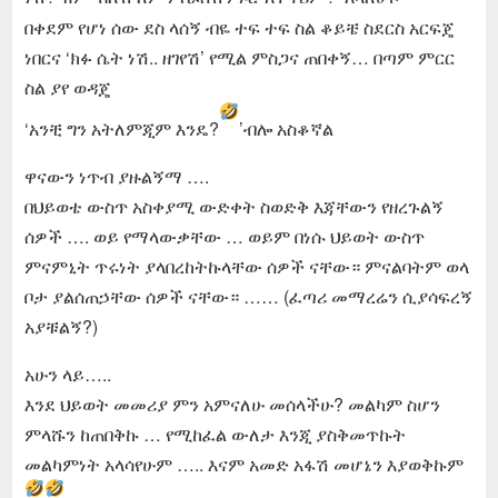
በቀደም የሆነ ሰው ደስ ላሰኝ ብዬ ተፍ ተፍ ስል ቆይቼ ስደርስ አርፍጄ
ነበርና ‘ክፉ ሴት ነሽ.. ዘገየሽ’ የሚል ምስጋና ጠበቀኝ… በጣም ምርር
ስል ያየ ወዳጄ
‘አንቺ ግን አትለምጂም እንዴ?
’ብሎ አስቆኛል
ዋናውን ነጥብ ያዙልኝማ ….
በህይወቴ ውስጥ አስቀያሚ ውድቀት ስወድቅ እጃቸውን የዘረጉልኝ
ሰዎች …. ወይ የማላውቃቸው … ወይም በነሱ ህይወት ውስጥ
ምናምኒት ጥሩነት ያላበረከትኩላቸው ሰዎች ናቸው። ምናልባትም ወላ
ቦታ ያልሰጠኃቸው ሰዎች ናቸው። …… (ፈጣሪ መማረሬን ሲያሳፍረኝ
አያቹልኝ?)
አሁን ላይ…..
እንደ ህይወት መመሪያ ምን አምናለሁ መሰላችሁ? መልካም ስሆን
ምላሹን ከጠበቅኩ … የሚከፈል ውለታ እንጂ ያስቅመጥኩት
መልካምነት አላሳየሁም ….. እናም አመድ አፋሽ መሆኔን እያወቅኩም