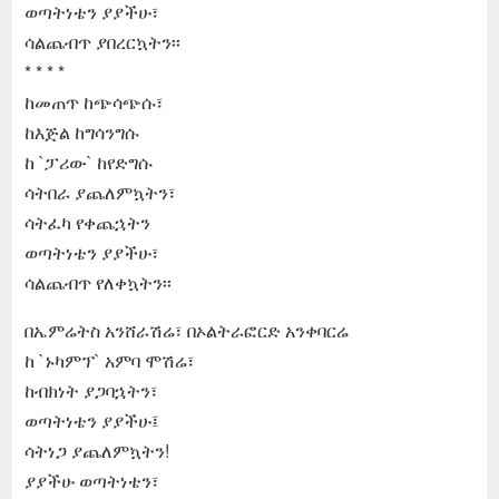
ወጣትነቴን ያያችሁ፣
ሳልጨብጥ ያበረርኳትን፡፡
* * * *
ከመጠጥ ከጭሳጭሱ፣
ከእጅል ከግሳንግሱ
ከ `ፓሪው` ከየድግሱ
ሳትበራ ያጨለምኳትን፣
ሳትፈካ የቀጨኋትን
ወጣትነቴን ያያችሁ፣
ሳልጨብጥ የለቀኳትን፡፡
በኤምሬትስ አንሸራሽሬ፣ በኦልትራፎርድ አንቀባርሬ
ከ `ኑካምፕ` አምባ ሞሽሬ፣
ከብክነት ያጋባኋትን፣
ወጣትነቴን ያያችሁ፤
ሳትነጋ ያጨለምኳትን!
ያያችሁ ወጣትነቴን፣