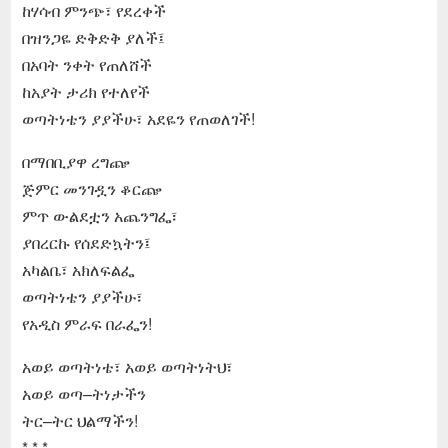
ከሃሳብ ምንጭ፣ የደረቀች
በዝንጋዬ ድቅድቅ ያለች፤
በአባት ንቀት የጠለሸች
ከአያት ታሪክ የተለየች
ወጣትነቴን ያያችሁ፣ አደዬን የጠወለገች!
በማበቢያዋ ረግጬ
ጅምር መንገዷን ቆርጬ
ምጥ ውልደቷን አጨንግፌ፣
ያበረርኩ የሰደድኳትን፤
አካልቤ፣ አክለፍልፌ
ወጣትነቴን ያያችሁ፣
የአዲስ ምራፍ በራፌን!
አወይ ወጣትነቴ፣ አወይ ወጣትነትህ፣
አወይ ወጣ–ትነታችን
ትር–ትር ህልማችን!
* * *