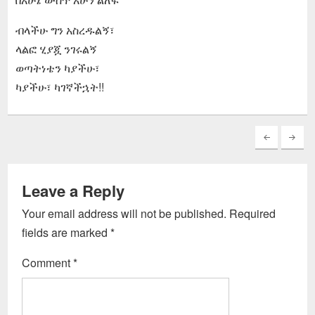
ብላችሁ ግን አስረዱልኝ፣
ላልፎ ሂያጇ ንገሩልኝ
ወጣትነቴን ካያችሁ፣
ካያችሁ፣ ካገኛችኋት!!
Leave a Reply
Your email address will not be published.
Required
fields are marked
*
Comment
*