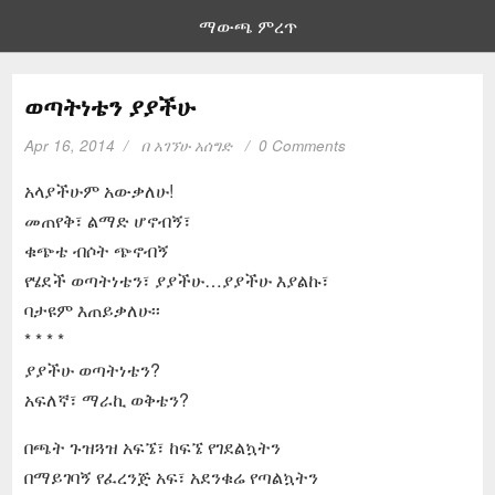
ማውጫ ምረጥ
ወጣትነቴን ያያችሁ
Apr 16, 2014
በ
አገኘሁ አሰግድ
0 Comments
አላያችሁም አውቃለሁ!
መጠየቅ፣ ልማድ ሆኖብኝ፣
ቁጭቴ ብሶት ጭኖብኝ
የሄደች ወጣትነቴን፣ ያያችሁ…ያያችሁ እያልኩ፣
ባታዩም እጠይቃለሁ፡፡
* * * *
ያያችሁ ወጣትነቴን?
አፍለኛ፣ ማራኪ ወቅቴን?
በጫት ጉዝጓዝ አፍኜ፣ ከፍኜ የገደልኳትን
በማይገባኝ የፈረንጅ አፍ፣ አደንቁሬ የጣልኳትን