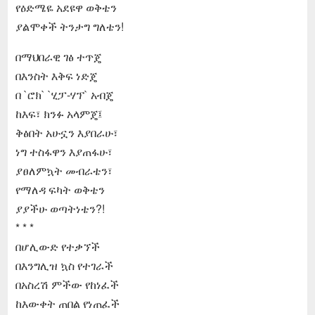
የዕድሜዬ አደዩዋ ወቅቴን
ያልሞቀች ትንታግ ግለቴን!
በማህበራዊ ገፅ ተጥጄ
በእንስት እቅፍ ነድጄ
በ `ሮክ` `ሂፓ-ሃፕ` አብጄ
ከእፍ፣ ክንፉ አላምጄ፤
ቅፅበት አሁኗን እያበራሁ፣
ነግ ተስፋዋን እያጠፋሁ፣
ያፀለምኳት መብራቴን፣
የማለዳ ፍካት ወቅቴን
ያያችሁ ወጣትነቴን?!
* * *
በሆሊውድ የተቃኘች
በእንግሊዝ ኳስ የተገራች
በአስረሽ ምችው የከነፈች
ከእውቀት ጠበል የነጠፈች