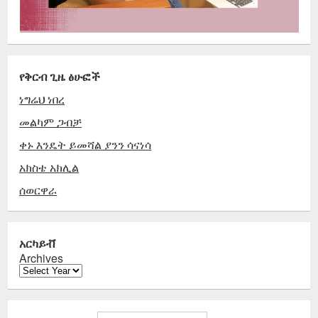
የቅርብ ጊዜ ፅሁፎች
ነግሬህ ነበረ
መልካም ጋብቻ
ቀኑ እንዴት ይመሻል ያንን ሳናነሳ
አክስቴ አክሊል
ሰወርዋራ
አርካይቭ
Archives