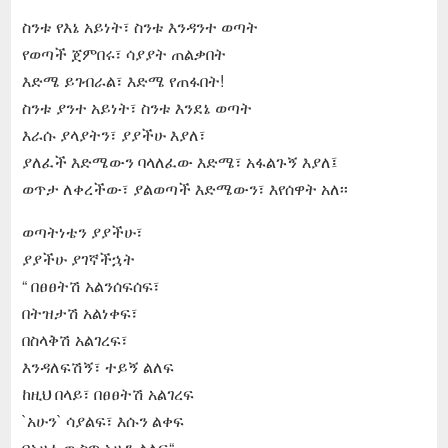
ስንቱ የእኔ አይነት፣ ስንቱ እንዳንተ ወጣት
የወጣች ጀምበሩ፣ ሳያያት ጠልቃበት
እድሜ ይገብራል፣ እድሜ የጠፋበት!
ስንቱ ያንተ አይነት፣ ስንቱ እንደኔ ወጣት
እራሱ ያላያትን፣ ያያችሁ እያለ፣
ያለፈች እድሜውን ባላለፈው እድሜ፣ አፋልጉኝ እያለ፤
ወጥታ ለቀረችው፣ ያልወጣች እድሜውን፣ እየሰዋት አለ፡፡
ወጣትነቴን ያያችሁ፣
ያያችሁ ያገኛችኋት
“ በፀፀትሽ አልንሰፍሰፍ፣
በትዝታሽ አልነቀፍ፣
በስላቅሽ አልገረፍ፣
እንዳለፍሽኝ፣ ተይኝ ልለፍ
ከዚህ በላይ፣ በፀፀትሽ አልገረፍ
`አሁን` ሳያልፍ፣ እሱን ልቀፍ
በአሁኔ ውስጥ አሁን ልለፍ“