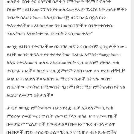
ጠላቶች በስተቀር ሰላማዊ ሰዎችን የማጥቃት ዓላማና ፍላጎት
የለውም። ይህ አውሮፕላን የተጠለፈው የኢምፔሪያሊስት ጠላቶቻችን
ንብረት ስለሆነ ነው። ስለዚህ በወዳጅ ሀገር ካረፈ በኋላ በነፃ
ትለቀቃላችሁ። እስከዚያው ግን ከወንበሮቻችሁ ሳንትንቀሳቀሱ
ጉዞአችሁን እንድትቀጥሉ በጥብቅ እናስታውቃለን”
ወጣቷ ይህንን የተናገረችው በእንግሊዝኛ እና በዐረብኛ ቋንቋዎች ነው።
ይህች ወጣት ትግሉን የተቀላቀለችው በአስራ አምስት ዓመቷ ነው።
ከላይ የተገለጸውን ጠለፋ እስፈጸመችበት ጊዜ ድረስም የትግሉ ንቁ
ተሳታፊ ነበረች። ከዚያን ጊዜ ጀምሮም እስከ ዛሬዋ ቀን ድረስ የPFLP
አባል ሆና ዘልቃለች። ፍልስጥኤማዊያን ሴቶች በትግሉ ውስጥ
የነበራቸው ተሳትፎ በሚወሳበት ጊዜም በቅድሚያ የምትጠቀስ የትግል
አርአያ ለመሆን በቅታለች።
ታዲያ ወጣቷ የምትወሳው በታጋይነቷ ብቻ አይደለም። በታሪክ
ምዕራፍ የመጀመሪያዋ ሴት የአውሮፕላን ጠላፊ ሆና የተመዘገበች
በመሆኗም ሚሊዮኖች ያውቋታል። በዘመኑም ጉድ ተብላ ወሬዋ
በብዙዎች ዘንድ ተሰራጭቷል። ገድሏን የሚዘክሩ ብዙ ጽሑፎችና