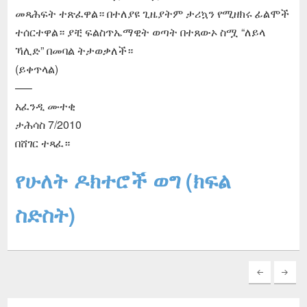
መጻሕፍት ተጽፈዋል። በተለያዩ ጊዜያትም ታሪኳን የሚዘክሩ ፊልሞች
ተሰርተዋል። ያቺ ፍልስጥኤማዊት ወጣት በተጸውኦ ስሟ “ለይላ
ኻሊድ” በመባል ትታወቃለች።
(ይቀጥላል)
—–
አፈንዲ ሙተቂ
ታሕሳስ 7/2010
በሸገር ተጻፈ።
የሁለት ዶክተሮች ወግ (ክፍል
ስድስት)