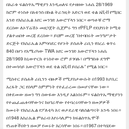
በአራቱ ፍልስጥኤማዊያን እንዲጠለፍ የታዘዘው ነሐሴ 28/1969
ከሮም ተነስቶ በአቴንስ በኩል ትራንዚት አድርጎ ወደ ቴል አቪቭ የሚበር
አንድ የእስራኤል አየር መንገድ አውሮፕላን ነበር። ወጣቶቹ ሮማ
ደርሰው ለኦፕሬሽኑ መዘጋጀት ሲጀምሩ ግን የPFLP የደህንነት ኮሚቴ
ያልተጠበቀ መረጃ ደረሰው። ይህም መረጃ “በተባበሩት መንግሥታት
ድርጅት የእስራኤል አምባሳደር የሆኑት ይስሐቅ ራቢን የበረራ ቁጥሩ
840 በሆነ የአሜሪካው TWA አየር መንገድ አውሮፕላን ነሐሴ
28/1969 ከኒውዮርክ ተነስተው ሮም ይገባሉ፣ በማግስቱ ደግሞ
በተመሳሳይ አውሮፕላን ወደ ቴል አቪቭ ይበራሉ” የሚል ነበር።
ሚስተር ይስሐቅ ራቢንን ብዙዎች የሚያስታውሱት በ1993 ከያሲር
አረፋት ጋር የሰላም ስምምነት የተፈራረሙ በመሆናቸው ነው።
በቀደመው ዘመን ግን ሰውዬው እንዲያ አልነበሩም። ፍልስጥኤማዊያንን
የተጨፈጨፉባቸውንና ከሀገራቸው የተባረሩባቸውን ዘመቻዎች
ከመሩት የእስራኤል የፖለቲካ እና ወታደራዊ ባለስልጣናት አንዱ ነበሩ።
በ1948 እስራኤል ምዕራብ እየሩሳሌምን ከፍልስጥኤሞች
የነጠቀችበትን ዘመቻ የመሩት እርሳቸው ነበሩ። በ1967 በተካሄደው