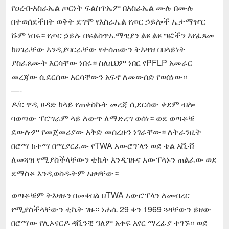
የዐረብ-እስራኤል ጦርነት ፍልስጥኤም በእስራኤል ሙሉ በሙሉ
በተወሰደችበት ወቅት ደግሞ የእስራኤል የጦር ኃይሎች ኤታማዦር
ሹም ነበሩ። የጦር ኃይሉ በፍልስጥኤማዊያን ልዩ ልዩ ግፎችን እየፈጸመ
ከሀገራቸው እንዲያባርራቸው የተሰጠውን ትእዛዝ በበላይነት
ያስፈጸሙት እርሳቸው ነበሩ። ስለዚህም ነበር የPFLP አመራር
መረጃው ሲደርሰው እርሳቸውን አፍኖ ለመውሰድ የወሰነው።
—-
ዶ/ር ዋዲ ሀዳድ ከላይ የጠቀስኩት መረጃ ሲደርሰው ቀደም ብሎ
ባወጣው ፕሮግራም ላይ ለውጥ ለማድረግ ወሰነ። ወደ ወጣቶቹ
ደውሎም የመጀመሪያው እቅድ መሰረዙን ነገራቸው። ለትራንዚት
በሮማ ከተማ በሚያርፈው የTWA አውሮፕላን ወደ ቴል አቪቭ
ለመጓዝ የሚያስችላቸውን ቲኬት እንዲገዙና አውፕላኑን ጠልፈው ወደ
ደማስቆ እንዲወስዱትም አዘዛቸው።
ወጣቶቹም ትእዛዙን በመቀበል በTWA አውሮፕላን ለመብረር
የሚያስችላቸውን ቲኬት ገዙ። ነሐሴ 29 ቀን 1969 ጓዛቸውን ይዘው
በሮማው የሊኦናርዶ ዳቪንቺ ዓለም አቀፍ አየር ማረፊያ ተገኙ። ወደ