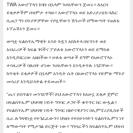
TWA አውሮፕላን ከገቡ በኋላም ጉዞአቸውን ጀመሩ። ለአርባ
ደቂቃዎችም በዝምታ ተጓዙ። አውሮፕላኑ ወደ አድሪያሪቲክ ባሕር
ሲጠጋ ግን በጉያዎቻቸው የያዟቸውን ሽጉጦች በማውጣት የጠለፋ
ኦፕሬሽኑን ጀመሩ።
ወጣቷ ፍልስጥኤማዊት አንድ ጓዷን አስከትላ በፍጥነት ወደ
አብራሪዎች ክፍል ገባችና ፓይለቱ አውሮፕላኑን ወደ ደማስቆ
እንዲያበርረው አዘዘችው። ሁለቱ ወጣቶች ደግሞ የአውሮፕላኑ
ተሳፋሪዎች ባሉበት ሆነው ጉዞአቸውን እንዲቀጥሉ ነገሯቸው።
ከጥቂት ደቂቃዎች በኋላም አንዲት ሴት በአውሮፕላኑ የድምጽ ማጉያ
መሳሪያ እንዲህ ስትል ተደመጠች።
“ጤና ይስጥልን መንገደኞች! ይህ አውሮፕላን ከአሁኗ ደቂቃ ጀምሮ
በፍልስጥኤም ህዝባዊ ነፃነት ግንባር ታጋዮች ቁጥጥር ስር ውሏል።
የፍልስጥኤም ህዝባዊ ነፃነት ግንባር በፅዮናዊያንና በኢምፔሪያሊስቶች
ሴራ ሉዓላዊነቷ የተገፈፈውንና ህዝቡ የተበተነባትን ፍልስጥኤምን ነፃ
ለማውጣት የሚታገል ድርጅት ነው። ግንባራችን ከፍልስጥኤም ህዝብ