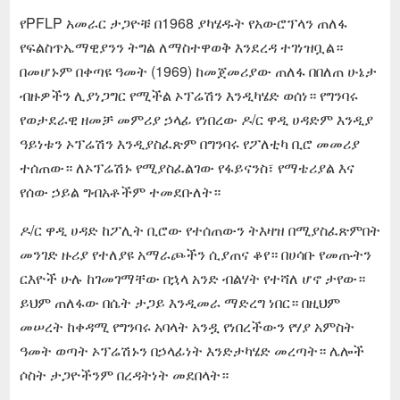
የPFLP አመራር ታጋዮቹ በ1968 ያካሄዱት የአውሮፕላን ጠለፋ
የፍልስጥኤማዊያንን ትግል ለማስተዋወቅ እንደረዳ ተገነዝቧል።
በመሆኑም በቀጣዩ ዓመት (1969) ከመጀመሪያው ጠለፋ በበለጠ ሁኔታ
ብዙዎችን ሊያነጋግር የሚችል ኦፕሬሽን እንዲካሄድ ወሰነ። የግንባሩ
የወታደራዊ ዘመቻ መምሪያ ኃላፊ የነበረው ዶ/ር ዋዲ ሀዳድም እንዲያ
ዓይነቱን ኦፕሬሽን እንዲያስፈጽም በግንባሩ የፖለቲካ ቢሮ መመሪያ
ተሰጠው። ለኦፕሬሽኑ የሚያስፈልገው የፋይናንስ፣ የማቴሪያል እና
የሰው ኃይል ግብአቶችም ተመደቡለት።
ዶ/ር ዋዲ ሀዳድ ከፖሊት ቢሮው የተሰጠውን ትእዛዝ በሚያስፈጽምበት
መንገድ ዙሪያ የተለያዩ አማራጮችን ሲያጠና ቆየ። በሀሳቡ የመጡትን
ርእዮች ሁሉ ከገመገማቸው በኋላ አንድ ብልሃት የተሻለ ሆኖ ታየው።
ይህም ጠለፋው በሴት ታጋይ እንዲመራ ማድረግ ነበር። በዚህም
መሠረት ከቀዳሚ የግንባሩ አባላት አንዷ የነበረችውን የሃያ አምስት
ዓመት ወጣት ኦፕሬሽኑን በኃላፊነት እንድታካሄድ መረጣት። ሌሎች
ሶስት ታጋዮችንም በረዳትነት መደበላት።