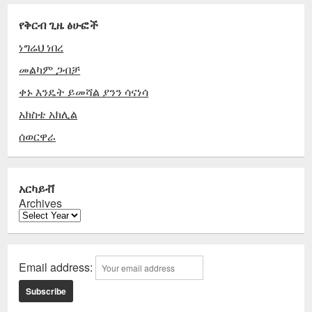
የቅርብ ጊዜ ፅሁፎች
ነግሬህ ነበረ
መልካም ጋብቻ
ቀኑ እንዴት ይመሻል ያንን ሳናነሳ
አክስቴ አክሊል
ሰወርዋራ
አርካይቭ
Archives
Email address: