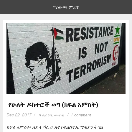
ማውጫ ምረጥ
የሁለት ዶክተሮች ወግ (ክፍል አምስት)
Dec 22, 2017
በ
አፈንዲ ሙተቂ
1 comment
ክፍል አምስት፡ ለይላ ኻሊድ እና የፍልስጥኤማዊያን ትግል