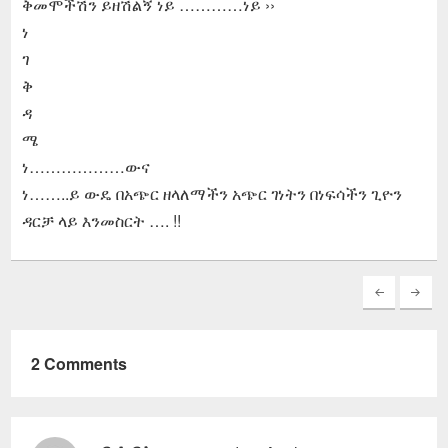
ቅመሞችሽን ይዘሽልኝ ነይ …………ነይ ››
ነ
ገ
ቅ
ዳ
ሜ
ነ………………ውና
ነ……..ይ ውዴ በአጭር ዘላለማችን አጭር ገነትን በነፍሳችን ጊዮን
ዳርቻ ላይ እንመስርት …. !!
2 Comments