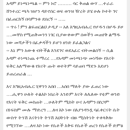
አዳም ይነጫነጫል ‹‹ ምን ኑሮ ……… ሳር ቅጠል ውሃ …ተራራ
ሸንተረር ጫካ ዝሆን ዳይኖሰር ወፍ ወንዝ ዥረት ይሄ ሁሉ ኮተት ገና
በፈጠርከኝ በሳምንቱ ደበረኝ ›› …..
‹‹ ጥሩ ! ምን ልፍጠርልህ ታዲያ ›› አለ እግዚአብሔር የሆዱን በሆዱ ይዞ
….መቸስ የሚጠቅመንን ነገር ቢያውቀውም ሰወችን መጠየቅ ልማዱ
ነው መሻታችን በፈቃዳችን ይሆን ዘንድ ይፈልጋልና
‹‹ እኔ ምን አውቄ ብትችል እንደገና ወደአፈር ብትመልሰኝ ›› ሲል
አዳም ተነጫነጨ ተማረረ ….የአዳም መነጫነጭ መነሻው የእናት
ፍቅር አለማውቁ የእናት ጡት ወተትም ሳይጠባ ማደጉ እደሆነ
ይጠረጠራል …
እና እግዚአብሔር ሂዋንን አሰበ …አሰበ ማለት ያው ፈጠረ ነው
….ሒዋን ሁለት ተልእኮ ነበራት አንድም እናት ለሌለው የቲም ወንድ
የእናት ፍቅር መስጠት …ሁለትም ሚስት ሁና አዳምን በስጋም
በነፍስም ሙሉ ማድረግ ….ለዛ እኮ ነው በእያንዳንዷ ባፈቀርናት ሴት
ውስጥ ትንሽ እናትነት ትንሽ እህትነት ብዙ ሚስትነት ተቀላቅሎ
የሚገኘው ….ለዛ እኮ ነው የሴቶች እቅፍ የሴቶች ጠረን የሴቶች ድምፅ