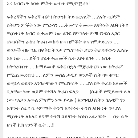
እና አብሮነት ከባድ ምቾት ውስጥ የሚሞጅረን !
ፍቅረኛችን ፍቅረኛ ብቻ ስትሆንኮ ትደብረናለች …እናት ብቻም
ስትሆን ምቾት ነው የሚነሳን ….ቅመማ ቅመሙ እናትነት እህትነትና
ሚስትነት አብሮ ሲቀመም ነው ደገፍ የምንላት ምቹ የነፍስ አጋር
በነብሳችን ራስጌ ትራስ መከዳ ሁና በምቾት ቀና የምታደርገን ….
ወንዶች ብዙ ጊዜ በፍቅር ትንታ የሚሞቱት ይህን ትራሳቸውን እያጡ
እኮ ነው …. ይችን ያልተቀመመች ሴት እየተደገፉ ….አቤት
ስትጎረባብጥ ….ከማይመች ፍቅር በኋላ ማጅራትህን ነው ስትራፖ
የሚጨመድድህ …. ለምን መሰል ታዲያ ወንዶች ሴት ባዩ ቁጥር
ወዳኋላ ወደጎን አንገታቸውን የሚያዞሩት …..ያሉበት ትራስ አልመች
ቢላቸው ነው ወይም የተሸለ ትራስ ፍለጋ ……(ሴቶች የሚያሙን ሌላ
ነው የአይን አመል ምናምን ነው ይላሉ ) እንግዲህ ሴትን ከአዳም ጎን
አጥንት ሰራና ሲቀምማት ትንሽ እናትነት ትንሽ እህትነት በዛ ያለ
ሚስትነት ለከለር ደግሞ ትንሽ ጓደኝነት ነስነስ አደረገባት ….በቃ ሴት
ሆነች ኬክ የሆነች ሴት …!!
ሰነባብቶ እግዜር አዳምን ጠራና ‹‹ እህ እንዴት ነው ሂወት ? ›› ሲለው