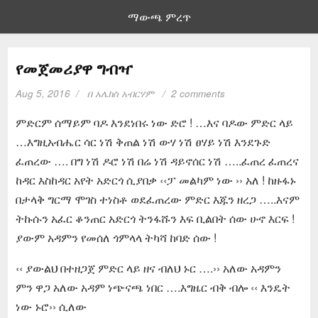
ማውጫ ምረጥ
የመጀመሪያዋ ግብዣ
Aug 5, 2016
በ
አሌክስ አብርሃም
2 comments
ምድርም ሰማይም ባዶ እንደነበሩ ነው ድሮ ! …እና ባዶው ምድር ላይ
…እግዚአብሔር ሳር ነሽ ቅጠል ነሽ ውሃ ነሽ ፀሃይ ነሽ እንደጉድ
ፈጠረው …. በግ ነሽ ዶሮ ነሽ በሬ ነሽ ዳይኖሰር ነሽ …..ፈጠረ ፈጠረና
ከዳር እስከዳር አየት አድርጎ ሲያበቃ ‹‹ፓ መልካም ነው ›› አለ ! ከዙፋኑ
በታላቅ ግርማ ሞገስ ተነስቶ ወደፈጠረው ምድር እጁን ዘረጋ …..እናም
ትኩሱን አፈር ቆንጠር አድርጎ ትንፋሹን እፍ ቢልበት ሰው ሁኖ እርፍ !
ያውም አዳምን የመሰለ ጎምላላ ትካሻ ከባድ ሰው !
‹‹ ያውልህ በተዘጋጀ ምድር ላይ ዘና ብለህ ኑር ….›› አለው አዳምን
ምን ዋጋ አለው አዳም ነጭናጫ ነበር ….እግዜር ብቅ ብሎ ‹‹ እንዴት
ነው ኑሮ›› ሲለው