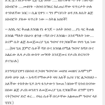
አክብሮቱ ….መፅሃፉ ‹‹እባብ እግዜር ከፈጠራቸው ፍጥረታት ሁሉ
ተንኮለኛው ነበር ›› ሲል ሂዋን ‹‹ ግን ምናይነት ፀዳ ያለ ለሴት ልጅ
አክብሮት ያለው ፍጥረት ነው ›› ስትል አሰበች!
‹‹ እስኪ ሳር ቅጠል እንበል የኔ ቆንጆ ›› አላት እባብ …ያኔ ሳር ቅጠል
እንበል ማለት በአሁኑ ቋንቋ ‹‹ሻይ ቡና እንበል›› እንደማለት ነው…
እናም ሴት ልጅ ለመጀመሪያ ጊዜ ግብዣ የተጋበዘችው የዛን ጊዜ ነው
….(ከዛ ጊዜ ጀምሮ ሴቶች ሻይ ቡና እንበል በሚል ግብዣ ከሻይ ቡና
አልፈው ሌላ ታሪክ ውስጥ መግባት እንደጀመሩ የታሪክ ድርሳናት
ይናገራሉ)
እንግዲህ ሂዋን በእባብ ተጋብዛ ግብዣው መዘዝ መዘዘና አዳምንም
ይዞት ዘጭ አለ ‹‹ አዱሻ የማውቃት ዛፍ አለች አሪፍ ነገር ልጋብዝህ ››
አለችው ተከትሎ ሂዶ እጣ ፋንታውን ገመጠ ! በሰውኛ ሂሳብ ስናየው
በሰው ልጅ ታሪክ ወንድን ለመጀመሪያ ጊዜ የጋበዘችው ደግሞ ሂዋን
ናት(ግብዣ ድሮ ቀረ… የዛሬ ሴቶች በናታቸው አልወጡም ግብዣ ላይ
ሂሂሂ )