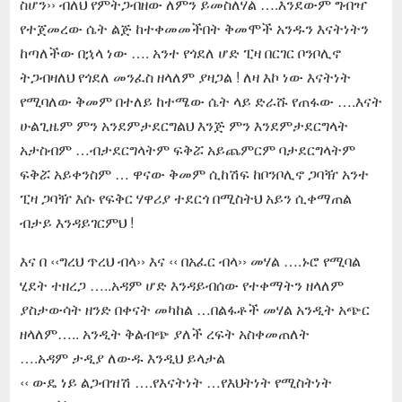
ስሆን›› ብለህ የምትጋብዘው ለምን ይመስለሃል ….እንደውም ግብዣ
የተጀመረው ሴት ልጅ ከተቀመመችበት ቅመሞች አንዱን እናትነትን
ከጣለችው በኋላ ነው …. አንተ የጎደለ ሆድ ፒዛ በርገር ቦንቦሊኖ
ትጋብዛለህ የጎደለ መንፈስ ዘላለም ያዛጋል ! ለዛ እኮ ነው እናትነት
የሚባለው ቅመም በተለይ ከተሜው ሴት ላይ ድራሹ የጠፋው ….እናት
ሁልጊዜም ምን አንደምታደርግልህ እንጅ ምን እንደምታደርግላት
አታስብም …ብታደርግላትም ፍቅሯ አይጨምርም ባታደርግላትም
ፍቅሯ አይቀንስም … ዋናው ቅመም ሲከሽፍ ከቦንቦሊኖ ጋባዥ አንተ
ፒዛ ጋባዥ እሱ የፍቅር ሃዋሪያ ተደርጎ በሚስትህ አይን ሲቀማጠል
ብታይ እንዳይገርምህ !
እና በ ‹‹ግረህ ጥረህ ብላ›› እና ‹‹ በአፈር ብላ›› መሃል ….ኑሮ የሚባል
ሂደት ተዘረጋ …..አዳም ሆድ እንዳይብሰው የተቀማትን ዘላለም
ያስታውሳት ዘንድ በቀናት መካከል …በልፋቶች መሃል አንዲት አጭር
ዘላለም….. አንዲት ቅልብጭ ያለች ረፍት አስቀመጠለት
….አዳም ታዲያ ለውዱ እንዲህ ይላታል
‹‹ ውዴ ነይ ልጋብዝሽ ….የእናትነት …የእህትነት የሚስትነት