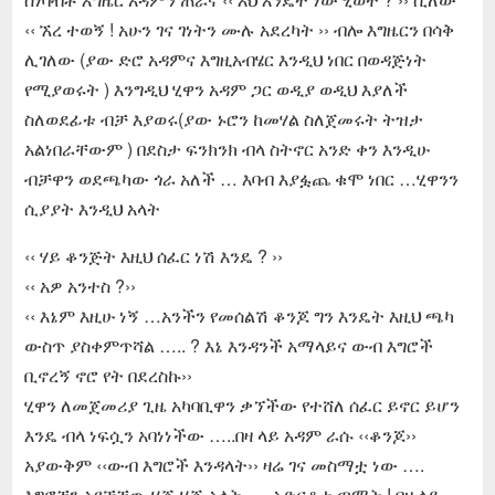
‹‹ ኧረ ተወኝ ! አሁን ገና ገነትን ሙሉ አደረካት ›› ብሎ እግዜርን በሳቅ
ሊገለው (ያው ድሮ አዳምና እግዚአብሄር እንዲህ ነበር በወዳጅነት
የሚያወሩት ) እንግዲህ ሂዋን አዳም ጋር ወዲያ ወዲህ እያለች
ስለወደፊቱ ብቻ እያወሩ(ያው ኑሮን ከመሃል ስለጀመሩት ትዝታ
አልነበራቸውም ) በደስታ ፍንክንክ ብላ ስትኖር አንድ ቀን እንዲሁ
ብቻዋን ወደጫካው ጎራ አለች … እባብ እያፏጨ ቁሞ ነበር …ሂዋንን
ሲያያት እንዲህ አላት
‹‹ ሃይ ቆንጅት እዚህ ሰፈር ነሽ እንዴ ? ››
‹‹ አዎ አንተስ ?››
‹‹ እኔም እዚሁ ነኝ …አንችን የመሰልሽ ቆንጆ ግን እንዴት እዚህ ጫካ
ውስጥ ያስቀምጥሻል ….. ? እኔ እንዳንች አማላይና ውብ እግሮች
ቢኖረኝ ኖሮ የት በደረስኩ››
ሂዋን ለመጀመሪያ ጊዜ አካባቢዋን ቃኘችው የተሸለ ሰፈር ይኖር ይሆን
እንዴ ብላ ነፍሷን አባነነችው …..በዛ ላይ አዳም ራሱ ‹‹ቆንጆ››
አያውቅም ‹‹ውብ እግሮች እንዳላት›› ዛሬ ገና መስማቷ ነው ….
እግሮቿን አየቻቸው ሂጅ ሂጅ አላት …. አድናቆቱ ጣማት ! በዛ ላይ