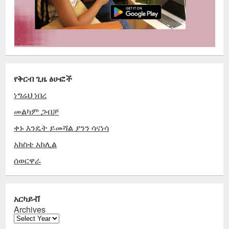
የቅርብ ጊዜ ፅሁፎች
ነግሬህ ነበረ
መልካም ጋብቻ
ቀኑ እንዴት ይመሻል ያንን ሳናነሳ
አክስቴ አክሊል
ሰወርዋራ
አርካይቭ
Archives