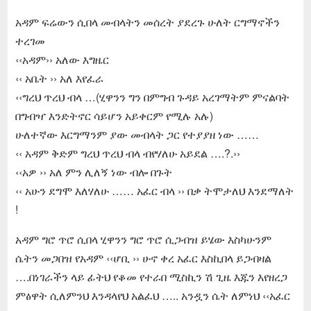
አዳም ፍሬውን ሲበላ መብላትን መሰረት ያደረጉ ሁለት ርግማኖችን
ተረገመ
‹‹አዳም›› አለው እግዜር
‹‹ አቤት ›› አለ እየፈራ
‹‹ግረህ ጥረህ ብላ …(ሂዋንን ግን በምግብ ጉዳይ አረገማትም ምናልባት
በግብዣ እንድትኖር ሳይሆን አይቀርም የሚሉ አሉ)
ሁለተኛው እርግማንም ያው መብላት ጋር የተያያዘ ነው ……
‹‹ አዳም ቅድም ግረህ ጥረህ ብላ ብየሃለሁ አይደል ….?.››
‹‹አዎ ›› አለ ምን ሊለኝ ነው ብሎ በጉት
‹‹ አሁን ደግሞ እለሃለሁ …… አፈር ብላ ›› በቃ ትሞታለህ እንደማለት
!
አዳም ግሮ ጥሮ ሲበላ ሂዋንን ግሮ ጥሮ ሲጋብዝ ይሄው እስካሁንም
ሴትን መጋበዝ የአዳም ‹‹ሆቢ ›› ሁኖ ቀረ አፈር እስኪበላ ይጋብዛል
….በነገራችን ላይ ፊትህ የቆመ የተራበ ሚስኪን ሽ ጊዜ እጁን እየዘረጋ
ምፅዋት ሲለምንህ እንዳላየህ አልፈህ ….. አንዷን ሴት ለምነህ ‹‹አፈር