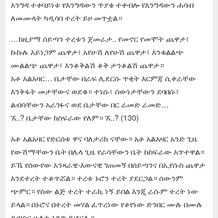
እንግዳ ተቀባይነቱ የእንግዳውን ጥያቄ ተቀብሎ የእንግዳውን ሐሳብ
ለመሙላት ካዲሳባ ተረት ይዞ መጥቷል።
…ከዚያማ ሰይጣን ተረቱን ጀመራታ.. የመኖር የመሞት ጨዋታ፣
ኩኩሉ አይነጋም ጨዋታ፣ አየሁሽ ለየሁሽ ጨዋታ፣ እንቁልልጭ
ሙልልጭ ጨዋታ፣ እንቆቅልሽ ቆቅ ታንቆልሽ ጨዋታ።
አቶ አልአዛር… ቤታቸው በራፍ ሊደርሱ ጥቂት እርምጃ ሲቀራቸው
እንቅፋት መታቸውና ወደቁ። ተነሱ፣ ሰውነታቸውን ደባበሱ፣
ልብሳቸውን አራገፉና ወደ ቤታቸው በር ራመድ ራመድ…
ኧ..? ቤታቸው ከስፍራው የለም። ኧ..? (130)
አቶ አልአዛር የድርሰቱ ዋና ባለታሪክ ናቸው። አቶ አልአዛር አንድ ጊዜ
የውሽማቸውን ቤት በሌላ ጊዜ የራሳቸውን ቤት ከስፍራው አጥተዋል።
ይኼ የሰውየው አንጻራዊ-እውናዊ ገጠመኝ በሰይጣንና በኢየሱስ ጨዋታ
እንደተረት ተቆጥሯል። ተረቱ ኑሮን ተረት ያደርጋል። ሰውንም
ጭምር። የሰው ልጅ ተረት ተራኪ ነኝ ይበል እንጂ ራሱም ተረት ነው
ይላል። በኑሮና በተረት መሃል ፈጥረነው የቆየነው ድንበር ሙሉ በሙሉ
ይጣስና ሁለቱ አንድ ይሆናሉ።