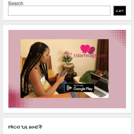
Search
ፈልግ
የቅርብ ጊዜ ፅሁፎች