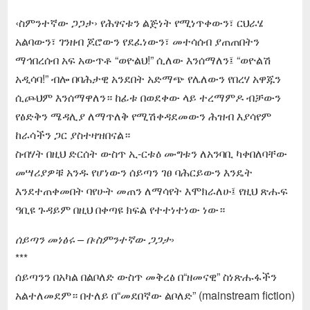
‹ስምንተኛው ጋጋታ› የሕፃናቱን ልጅነት የሚነጥቀውን፣ ርህራሄ
አልባውን፣ ገንዘብ ጆሮውን የደፈነውን፣ መተሳሰብ ያጠጠበትን
ማኅበረሰብ አፍ አውጥቶ “ወዮልህ!” ሲለው እንሰማለን፤ “ወዮልሽ
አዲሳባ!” ብሎ በባሕታዊ አንደበት አድማጭ የሌለውን የበረሃ አዋጁን
ሲጮህም እንሰማዋለን። ከፊቱ በወደቀው ላይ ተረማምዶ ብቻውን
የፅድቅን ሜዳሊያ ለማጥለቅ የሚሽቀዳደመውን ሕዝብ እያሳየም
ከራሳችን ጋር ያስተዛዝበናል።
ስብሃት በዚህ ድርሰት ውስጥ ኢ-ርቱዕ ሙግቱን ለአንባቢ ካቀበለባቸው
መሣሪያዎቹ አንዱ የሆነውን ሰይጣን ገፀ ባሕርይውን እንዴት
እንደተጠቀመበት ባየሁት መጠን ለማሳየት እሞክራለሁ፤ የዚህ ጽሑፍ
ዓቢዩ ጉዳይም በዚህ በቀጣዩ ክፍል የተተነተነው ነው።
ሰይጣን መነፅሩ – በ‹ስምንተኛው ጋጋታ›
***
ሰይጣንን በአካል በልቦለድ ውስጥ መቅረፅ በ“ዘመናዊ” ስነጽሑፋችን
አልተለመደም። በተለይ በ“መደበኛው ልቦለድ” (mainstream fiction)