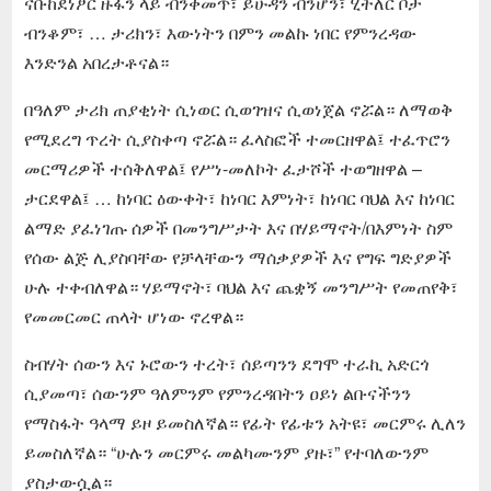
ናቡከደነፆር ዙፋን ላይ ብንቀመጥ፣ ይሁዳን ብንሆን፣ ሂትለር ቦታ
ብንቆም፣ … ታሪክን፣ እውነትን በምን መልኩ ነበር የምንረዳው
እንድንል አበረታቶናል።
በዓለም ታሪክ ጠያቂነት ሲነወር ሲወገዝና ሲወነጀል ኖሯል። ለማወቅ
የሚደረግ ጥረት ሲያስቀጣ ኖሯል። ፈላስፎች ተመርዘዋል፤ ተፈጥሮን
መርማሪዎች ተሰቅለዋል፤ የሥነ-መለኮት ፈታሾች ተወግዘዋል –
ታርደዋል፤ … ከነባር ዕውቀት፣ ከነባር እምነት፣ ከነባር ባህል እና ከነባር
ልማድ ያፈነገጡ ሰዎች በመንግሥታት እና በሃይማኖት/በእምነት ስም
የሰው ልጅ ሊያስባቸው የቻላቸውን ማሰቃያዎች እና የግፍ ግድያዎች
ሁሉ ተቀብለዋል። ሃይማኖት፣ ባህል እና ጨቋኝ መንግሥት የመጠየቅ፣
የመመርመር ጠላት ሆነው ኖረዋል።
ስብሃት ሰውን እና ኑሮውን ተረት፣ ሰይጣንን ደግሞ ተራኪ አድርጎ
ሲያመጣ፣ ሰውንም ዓለምንም የምንረዳበትን ዐይነ ልቡናችንን
የማስፋት ዓላማ ይዞ ይመስለኛል። የፊት የፊቱን አትዩ፣ መርምሩ ሊለን
ይመስለኛል። “ሁሉን መርምሩ መልካሙንም ያዙ፣” የተባለውንም
ያስታውሷል።