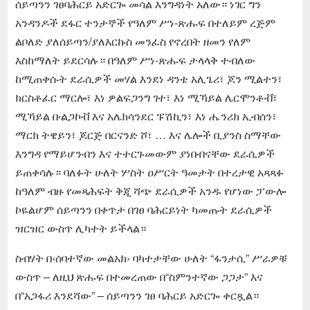
ሰይጣንን ገፀባሕርይ አድርጐ መሳል እንግዳነት አለው። ነገር ግን
አንዳንዶች ደፋር ተንታኞች የዓለም ሥነ-ጽሑፍ በተለይም ረጅም
ልቦለድ ያለሰይጣን/ያለእርኩስ መንፈስ የኖረበት ዘመን የለም
እስከማለት ይደርሳሉ። በዓለም ሥነ-ጽሑፍ ታላላቅ ተብለው
ከሚጠቀሱት ደራሲዎች መሃል እንደነ ዳንቴ አሊጌሪ፣ ጆን ሚልተን፣
ክርስቶፈር ማርሎ፣ እነ ዎልፍጋንግ ገተ፣ እነ ሚኻይል ሌርሞንቶቭ፣
ሚኻይል ቡልጋኮቭ እና አሌክሳንደር ፑሽኪን፣ እነ ሔንሪክ ኢብሰን፣
ማርክ ትዌይን፣ ጆርጅ በርናንድ ሾ፣ … እና ሌሎች ቢያንስ ስማቸው
እንግዳ የማይሆንብን እና ተተርጉመውም ያነበብናቸው ደራሲዎች
ይጠቀሳሉ። ባለፉት ሁለት ሦስት ዐሥርት ዓመታት በተረታዊ አጻጻፉ
ከዓለም ብዙ የመጻሕፍት ቅጂ ሻጭ ደራሲዎች አንዱ የሆነው ፓውሎ
ኮዬልሆም ሰይጣንን በቀጥታ በገፀ ባሕርይነት ካመጡት ደራሲዎች
ዝርዝር ውስጥ ሊካተት ይችላል።
ስብሃት በ‹ሰባተኛው መልአክ› ባካተታቸው ሁለት “ፋንታሲ” ሥራዎቹ
ውስጥ – ለዚህ ጽሑፍ በተመረጠው በ“ስምንተኛው ጋጋታ” እና
በ“አጋፋሪ እንደሻው” – ሰይጣንን ገፀ ባሕርይ አድርጐ ቀርጿል።