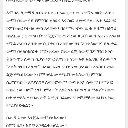
ባቀናበረው በ‹ስምንተኛው ጋጋታ› በኩል አቀብሎናል፡-
ለምሳሌ ከታማኝ ዘብነቱ በቀር በአወንታ ስሙን የማናዘወትርለትን
ውሻን በሰው ላይ የምግባር ልዕልና አጎናፅፎ ያመጣዋል። አቶ አልአዛር
ኮምቡጠር የተባለ ውሻ አላቸው፤ በስምንተኛው ሺሕ ዋዜማ በቋንቋ
ከባለቤቱ ጋር መግባባት የሚጀምር ውሻ ነው። ይኽ ውሻ አድነን እንብላ
የሚል ሐሳብ ለጌታው ሲያቀርብ እሳቸው ግን “እንቀላውጥ” ይሉታል።
ውሻን በልክስክስነት የሚነቅፈው የሰው ልጅ ከውሻ በምግባር አንሶ
ቅልውጥን ለውሻ ሲያስተምር እናገኘዋለን። አቶ አልአዛር ቅልውጥን
“ረቂቅ ጥበብ አለው” ብለው አደን ያባት ነው ያለውን እንሰሳ፣ የሰው
ልጅ የሚፀየፈውን (የሚፀየፈው የሚያስመስለውን) ምግባር
ሲያሞካሹት እናያለን። ለወትሮውማ ውሻ እንጂ ሰውማ በምግባር
የከበረ ነው ባዮች ነን፤ በምፅዋት እስትንፋሳቸውን ለማቆየት ከሰው
በታች የዋሉ የኔብጤዎች እንኳን በልመና ግጥሞቻቸው ይህንኑ ነው
የሚያፀድቁልን፡-
ስጡኝ አንድ እንጀራ ውሻ የለከፈው፣
በምን ዐይኔ አይቼ እንዳልተጠየፈው።