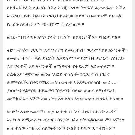
የተሸነፈችለት ለፈረሱ ስትል እንጂ በአንድ ትንፋሽ ልታጠፋው ትችል
እንደነበር ይተርካል። እንግዲህ ተራኪው ሰይጣን በመሆኑም ይሆናል
የታሪኩ አካሔድም፣ ጭብጥም የተለወጠው።
እዚህም በሰይጣኑ አማካይነት ስብሃት ጠያቂነታችንን ያበረታታል።
‹ስምንተኛው ጋጋታ› ሃይማኖትን ለመፈተሽ፣ ወይም የቆዩ እምነቶችን
ለመፈታተን የተጻፈ ድርሰት አይደለም። ወይም በተቃራኒው እነዚህኑ
ሃይማኖቶች እና እምነቶች ለማጽናት የተጻፈም አይመስልም።
ይልቁንም ዳኛቸው ወርቁ “እፎይ ብላለች- በርጋታ፣ በዝግታ፣
ታምማለች፤ በተገማሸረ መስክ ውስጥ እንደሚብሰከሰክ ውኃ … ”
ያለላትን የልማድ ሕይወት፣ “ሰይጣን” ባለው ጠጠሩ ለማደፍረስ
መሞከሩ እና እኛም እውነትን አጥልለን እንድንጠጣ መገፋፋቱ ነው።
ስብሃት እንድንመረምር ሲያበረታታን፣ “አሰናካይ፣ የሐሰት አባት”
እየተባለ ለሚጠራው ሰይጣን ሰናያት ባሕርያት አልሰጠውም፣ አምነን
እንከተለውም ዘንድ አልገፋፋንም፤ ይልቅ ሰይጣን ቦታ ብንቆም፣