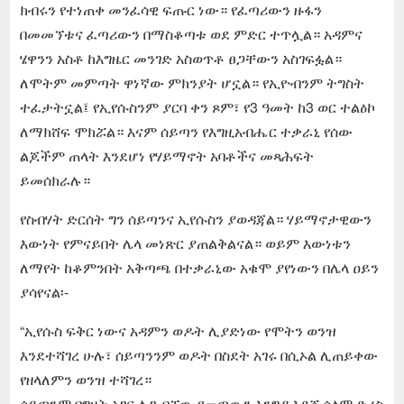
ክብሩን የተነጠቀ መንፈሳዊ ፍጡር ነው። የፈጣሪውን ዙፋን
በመመኘቱና ፈጣሪውን በማስቆጣቱ ወደ ምድር ተጥሏል። አዳምና
ሄዋንን አስቶ ከእግዜር መንገድ አስወጥቶ ፀጋቸውን አስገፍፏል።
ለሞትም መምጣት ዋነኛው ምክንያት ሆኗል። የኢዮብንም ትግስት
ተፈታትኗል፤ የኢየሱስንም ያርባ ቀን ጾም፣ የ3 ዓመት ከ3 ወር ተልዕኮ
ለማክሸፍ ሞክሯል። እናም ሰይጣን የእግዚአብሔር ተቃራኒ የሰው
ልጆችም ጠላት እንደሆነ የሃይማኖት አባቶችና መጻሕፍት
ይመሰክራሉ።
የስብሃት ድርሰት ግን ሰይጣንና ኢየሱስን ያወዳጃል። ሃይማኖታዊውን
እውነት የምናይበት ሌላ መነጽር ያጠልቅልናል። ወይም እውነቱን
ለማየት ከቆምንበት አቅጣጫ በተቃራኒው አቁሞ ያየነውን በሌላ ዐይን
ያሳየናል፡-
“ኢየሱስ ፍቅር ነውና አዳምን ወዶት ሊያድነው የሞትን ወንዝ
እንደተሻገረ ሁሉ፣ ሰይጣንንም ወዶት በስደት አገሩ በሲኦል ሊጠይቀው
የዘላለምን ወንዝ ተሻገረ።
ሰይጣንም በግዞት አገር ሊጐበኘው የመጣውን እንግዳ እደጀ ሰላም ድረስ