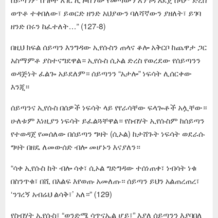
ወጥቶ ተቀበለው፣ ይወርድ ዘንድ አህያውን ባለሻኛውን ያዘለት፣ ይገባ
ዘንድ በሩን ከፈተለት…” (127-8)
በዚህ ክፍል ሰይጣን እንግዳው ኢየሱስን ጠላና ቆሎ አቅርቦ ከጨዋታ ጋር
አስማምቶ ያስተናግደዋል። ኢየሱስ ሲኦል ድረስ የወረደው የሰይጣንን
ወዳጅነት ፈልጐ አይደለም። ሰይጣንን “አታሎ” ነፍሳት ሊሰርቀው
እንጂ።
ሰይጣንና ኢየሱስ በሰዎች ነፍሳት ላይ የየራሳቸው ፍላጐቶች አሏቸው።
ሁለቱም እነዚያን ነፍሳት ይፈልጓቸዋል። የስብሃት ኢየሱስም ከሰይጣን
የተወዳጀ የመሰለው በሰይጣን ግዛት (ሲኦል) ከታሸጉት ነፍሳት ወደራሱ
ግዛት በዘዴ ለመውሰድ ብሎ መሆኑን እናያለን።
“ሳቀ ኢየሱስ ከት ብሎ ሳቀ፣ ሲኦል ግድግዳው ተሰነጠቀ፣ ነብሳት ነቁ
በስንጥቁ፣ በሺ በእልፍ እየወጡ አመለጡ። ሰይጣን ይህን አልጠረጠረ፣
‘ንገረኝ አብሬህ ልሳቅ፣’ አለ።” (129)
የስብሃት ኢየሱስ፣ “ወንድሜ ሳጥናኤል ሆይ፣” እያለ ሰይጣንን እያባበለ