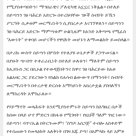
የሚያስቀጣበትን፣ ማኅበራዊና ፖለቲካዊ አኗኗር ነቅፏል። በተለይ
ሰይጣንን ገፀ ባሕርይ አድርጐ በተረከባቸው ገጾች ስብሃት ይኼን
ሥርዓት ሲቃወም መርማሪነትን ሲያበረታታ እናገኘዋለን። ሰይጣንን
ገፀ ባሕርይ አድርጐ ማምጣቱም ሁልጊዜም ከአንድ አቅጣጫ የሚፈስ
“እውነት” ተቀባይ መሆናችን የዋህነት መሆኑን ለማመልከት ይመስላል።
በታሪኩ ውስጥ ሰይጣን በሦስት የተለያዩ ሁኔታዎች ያጋጥመናል።
በያዙት ጭብጥ ተቀራራቢነት በተለይ ሁለቱን፣ ማለትም ሰይጣን
ከኢየሱስ ጋር በሲኦል የተወዳጀበትንና ከዋና ገፀ ባሕርይው ከአቶ
አልአዛር ጋር ያደረገውን የስልክ የሐሳብ ልውውጥ በማንሳት፤ ስብሃት
መርማሪነትን በተረታዊ ድርሰቱ አማካይነት አበረታቷል ያስባለኝን
ለማስረዳት እሞክራለሁ።
የሃይማኖት መጻሕፍት እንደሚያስተምሩት ሰይጣን ከእግዜር በታች
ከሰው በላይ ሆኖ ምድርን በክፋቱ የሚገዛት፣ የዚህች ዓለም ገዢ ነው።
ሰይጣን፣ ሳጥናኤል በትርጉሙም፣ “ሰግዶ አሰጋጅ” ተብሎ አስቀድሞ
የተሰጠውን የመላዕክት አለቅነት በገዛ እጁ ያጣ፣ በአምላኩ ላይ አምጾ