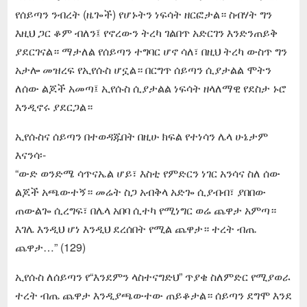
የሰይጣን ንብረት (ዜጐች) የሆኑትን ነፍሳት ዘርፎታል። ስብሃት ግን
እዚህ ጋር ቆም ብለን፤ የኖረውን ትረካ ገልበጥ አድርገን እንድንጠይቅ
ያደርገናል። ማታለል የሰይጣን ተግባር ሆኖ ሳለ፣ በዚህ ትረካ ውስጥ ግን
አታሎ መዝረፍ የኢየሱስ ሆኗል። በርግጥ ሰይጣን ሲያታልል ሞትን
ለሰው ልጆች አመጣ፤ ኢየሱስ ሲያታልል ነፍሳት ዘላለማዊ የደስታ ኑሮ
እንዲኖሩ ያደርጋል።
ኢየሱስና ሰይጣን በተወዳጁበት በዚሁ ክፍል የተነሳን ሌላ ሁኔታም
እናንሳ፡-
“ውድ ወንድሜ ሳጥናኤል ሆይ፣ እስቲ የምድርን ነገር አንሳና ስለ ሰው
ልጆች አጫውተኝ። መሬት ስጋ አብቅላ አድጐ ሲያብብ፣ ያበበው
ጠውልጐ ሲረግፍ፣ በሌላ አበባ ሲተካ የሚነግር ወሬ ጨዋታ አምጣ።
እገሌ እንዲህ ሆነ እንዲህ ደረሰበት የሚል ጨዋታ። ተረት ብጤ
ጨዋታ…” (129)
ኢየሱስ ለሰይጣን የ“እንደምን ላስተናግድህ” ጥያቄ ስለምድር የሚያወራ
ተረት ብጤ ጨዋታ እንዲያጫውተው ጠይቆታል። ሰይጣን ደግሞ እንደ