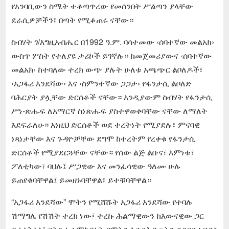
የአንባቢውን ስሜት ተቆጣጥረው የመሰንበት ሥልጣን ያላቸው
ደራሲዎቻችን፣ በጣት የሚቆጠሩ ናቸው።
ስብሃት ገ/እግዚአብሔር በ1992 ዓ.ም. ባሳተመው ‹ሰባተኛው መልአክ›
ውስጥ ሦስት የተለያዩ ታሪኮች ይገኛሉ። ከመጀመሪያውና ‹ሰባተኛው
መልአክ› ከተባለው ተረክ ውጭ ያሉት ሁለቱ አጫጭር ልቦለዶች፣
‹አጋፋሪ እንደሻው› እና ‹ስምንተኛው ጋጋታ› የፋንታሲ ልቦለድ
ባሕርያት ያሏቸው ድርሰቶች ናቸው። እንዲያውም ስብሃት የፋንታሲ
ሥነ-ጽሑፍ ለአማርኛ ስነጽሑፍ ያስተዋወቀባቸው ናቸው ለማለት
እደፍራለሁ። እነዚህ ድርሰቶች ወደ ተረትነት የሚያደሉ፣ ምናባዊ
ነጻነታቸው እና ጉዳዮቻቸው ደግሞ ከተረትም የረቀቁ የፋንታሲ
ድርሰቶች የሚያደርጓቸው ናቸው። የሰው ልጅ ልቡና፣ እምነቱ፣
ፖለቲካው፣ ባህሉ፤ ሥጋዊው እና መንፈሳዊው ዓለሙ ሁሉ
ይጠየቁባቸዋል፤ ይመዘኑባቸዋል፣ ይተቹባቸዋል።
“አጋፋሪ እንደሻው” ሞትን የሚሸሹት አጋፋሪ እንደሻው የተባሉ
ሽማግሌ የሽሽት ተረክ ነው፤ ተረኩ ሕልማዊውን ከእውናዊው ጋር