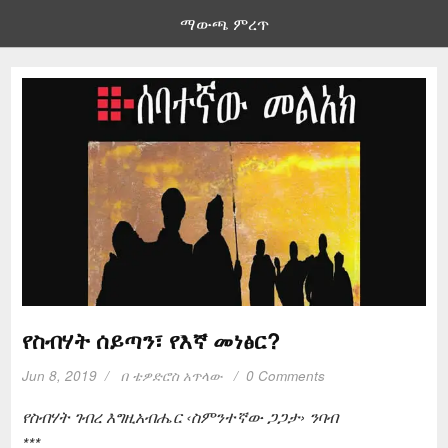
ማውጫ ምረጥ
የስብሃት ሰይጣን፣ የእኛ መነፅር?
Jun 8, 2019
በ
ቴዎድሮስ አጥላው
0 Comments
የስብሃት ገብረ እግዚአብሔር ‹ስምንተኛው ጋጋታ› ንባብ
***