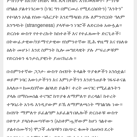
ምክንያት ከአንድ ሰብዕና ወደ ሌላ ሰብዕና እንደመለወጥ፣ ምንነቱ
በግልፅ ያልተነገረውን (ነገር ግን በምርመራ የሚደረስበትን) “እንትን”
የተባለን አካል የሰው ባሕርያት እንደማላበስ ያሉ ለምንኖርበት ዓለም
እንግዳነት (strangeness) ያላቸውን ነገሮች ለድርሰቱ አውሏል።
ድርሰቱ ውስጥ የተተረኩት ክስተቶች እና የተፈጸሙት ድርጊቶች፣
በትውፊታዊው/ሃይማኖታዊው የስምንተኛው ሺሕ ዋዜማ እና የዕለቱ
ዕለት መሆኑ፣ እንደ ስምንት ኪሎ መግደላዊት ያሉ ሥፍራዎቹም
የድርሰቱን ፋንታሲያዊነት ያጠናክራሉ።
በ‹ስምንተኛው ጋጋታ› ውስጥ ስብሃት ትላልቅ ጥያቄዎችን አንስቷል፣
ወይም ነባር እውነታችንን እና እምነታችንን እንድንጠይቅ ገፋፍቶናል
እላለሁ። ከመደበኛው ልቦለድ ይልቅ፣ ተረት መናገር የሚፈልጉትን
ያላሉ በማስመሰል ተናግሮ ከጥያቄ ለማምለጥ ይረዳል፤ ከተረት
ተግባራት አንዱ እንዲያውም ይኼ ለማምለጫነት ማገልገሉ ነው።
ስብሃት ማምለጥ ይፈልግም አይፈልግ በሌሎች ድርሰቶቹ ውስጥ
በቀጥታ ያላስቀመጣቸውን (አስቀምጧቸውም ከሆነ ጎልተው
ያልተሰሙኝን) ሞጋች ሐሳቦቹን በአጭር ቁመት በጠባብ ደረት