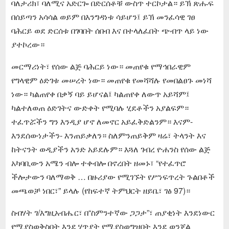
ባለታሪክ፣ ባለሚና አድርጐ በድርሰቶቹ ውስጥ ተርኮታል። ይኽ ጽሑፍ
በሰይጣን አሳሳል ወይም በእንግዳነቱ ሳይሆን፤ ይኽ መንፈሳዊ ገፀ
ባሕርይ ወደ ድርሰቱ በገባበት ሰበብ እና በተላለፈበት ጭብጥ ላይ ነው
ያተኮረው።
መርማሪነት፣ የሰው ልጅ ባሕርይ ነው። መጠየቁ የማኅበራዊም
የግላዊም ዕድገቱ መሠረት ነው። መጠየቁ የመሻሻሉ የመበልፀጉ መነሻ
ነው። ካልጠየቀ በቃኝ ባይ ይሆናል፤ ካልጠየቀ ለውጥ አይሻም፤
ካልተለወጠ ዕድገትና ውድቀት የሚባሉ ሂደቶችን አያልፍም።
ተፈጥሯችን ግን እንዲያ ሆኖ ለመኖር አይፈቅድልንም። እናም-
እንደሰውነታችን- እንጠይቃለን። ስለምንጠይቅም ዛሬ፣ ትላንት እና
ከትናንት ወዲያችን አንድ አይደሉም። እጓለ ገብረ ዮሐንስ የሰው ልጅ
አካባቢውን አሜን ብሎ ተቀብሎ በኖረበት ዘመኑ፣ “የተፈጥሮ
ችሎታውን ባለማወቅ … በዙሪያው የሚገኙት የሥነፍጥረት ጉልበቶች
መጫወቻ ነበር፣” ይላሉ (የከፍተኛ ትምህርት ዘይቤ፣ ገፅ 97)።
ስብሃት ገ/እግዚአብሔር፣ በ“ስምንተኛው ጋጋታ”፣ ጠያቂነት እንደነውር
የሚያስወቅስበት እንደ ሃጥያት የሚያስወግዝበት እንደ ወንጀል