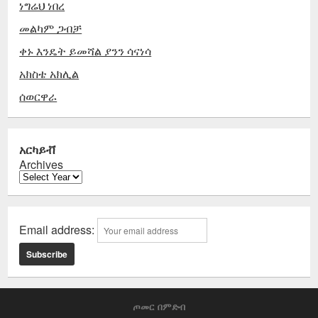
ነግሬህ ነበረ
መልካም ጋብቻ
ቀኑ እንዴት ይመሻል ያንን ሳናነሳ
አክስቴ አክሊል
ሰወርዋራ
አርካይቭ
Archives
Email address:
ጦመር በምድብ