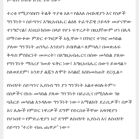
ተረቱ የሚያሳስበን ትልቅ ጥያቄ አለ። የልእለ ሰብአዊያን እና የሰዎች
ግንኙነት። ሰይጣንና እግዚአብሔር ልዕለ ተፈጥሯዊ ኃይላት መሆናቸው
ተነግሮናል፤ እነዚህ ከሰው በላይ የሆኑ ፍጥረታት በዚህኛውም ሆነ በሌላ
በማናውቀው ምድር ተገዢዎች አሏቸው። በገዢና ተገዢ መካከል
ያለው ግንኙነት ጠንካራ እንደሆነ ይሰበካል። ለምሳሌ፣ በመጽሐፍ
ቅዱስ ምስክርነት መሠረት፣ በእግዚአብሔርና በሰው መካከል ያለው
የግንኙነት ማሰሪያ ገመድ ፍቅር ነው፤ እግዚአብሔር ሰውን ይወዳል።
ስለወደደም፣ አንድያ ልጁን ለሞት አሳልፎ እስከመስጠት ደርሷል።
የስብሃት ሰይጣንና ኢየሱስ ግን ያን ግንኙነት አልተቀበሉትም።
በሰዎችና በነሱ መካከል ያለው ግንኙነት በደራሲና በሚስለው ገፀ
ባሕርይ መካከል እንዳለው ግንኙነት ነው። አማልክት ደራሲዎች፣ ሰዎች
እና ሌሎች የምድር ነዋሪዎች ደግሞ የድርሰቶችቸው አላባዊያን
የሆኑበት። የምድራዊያን ኑሮ ደግሞ ለስብሃት ኢየሱስ እና ለስብሃት
ሰይጣን “ተረት ብጤ ጨዋታ” ነው።