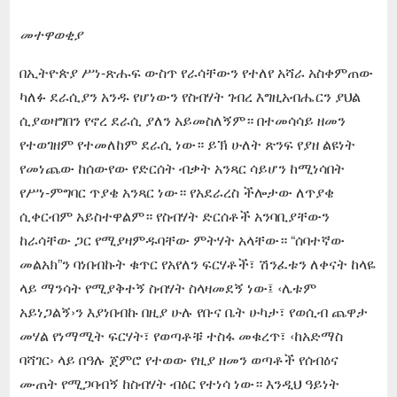
መተዋወቂያ
በኢትዮጵያ ሥነ-ጽሑፍ ውስጥ የራሳቸውን የተለየ አሻራ አስቀምጠው
ካለፉ ደራሲያን አንዱ የሆነውን የስብሃት ገብረ እግዚአብሔርን ያህል
ሲያወዛግበን የኖረ ደራሲ ያለን አይመስለኝም። በተመሳሳይ ዘመን
የተወገዘም የተመለከም ደራሲ ነው። ይኽ ሁለት ጽንፍ የያዘ ልዩነት
የመነጨው ከሰውየው የድርሰት ብቃት አንጻር ሳይሆን ከሚነሳበት
የሥነ-ምግባር ጥያቄ አንጻር ነው። የአደራረስ ችሎታው ለጥያቄ
ሲቀርብም አይስተዋልም። የስብሃት ድርሰቶች አንባቢያቸውን
ከራሳቸው ጋር የሚያዛምዱባቸው ምትሃት አላቸው። “ሰባተኛው
መልአክ”ን ባነበብኩት ቁጥር የአየለን ፍርሃቶች፣ ሽንፈቱን ለቀናት ከላዬ
ላይ ማንሳት የሚያቅተኝ ስብሃት ስላዛመደኝ ነው፤ ‹ሌቱም
አይነጋልኝ›ን እያነበብኩ በዚያ ሁሉ የቡና ቤት ሁካታ፣ የወሲብ ጨዋታ
መሃል የነማሚት ፍርሃት፣ የወጣቶቹ ተስፋ መቁረጥ፣ ‹ከአድማስ
ባሻገር› ላይ በዓሉ ጀምሮ የተወው የዚያ ዘመን ወጣቶች የሰብዕና
ሙጠት የሚጋባብኝ ከስብሃት ብዕር የተነሳ ነው። እንዲህ ዓይነት