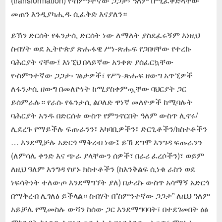
(transformation) የ‹ስምንተኛው ጋጋታ› ዓለም በሚፈቅድላቸው
መጠን እንዲያካሒዱ ሲፈቅድ እናያለን።
ይኽን ድርሰት የፋንታሲ ድርሰት ነው ለማለት ያስደፈሩኝም እነዚህ
ስብሃት ወደ ኢትዮጵያ ጽሑፋዊ ሥነ-ጽሑፍ የጋበዛቸው የተረኩ
ባሕርያት ናቸው፤ እነኚህ በላይኛው አንቀጽ ያሰፈርኳቸው
የ‹ስምንተኛው ጋጋታ› ገፅታዎች፣ የሥነ-ጽሑፍ ዘውግ አጥኚዎች
ለፋንታሲ ዘውግ በመለዮነት ከሚያስቀምጧቸው ባህርያት ጋር
ይሰምራሉ። የራሱ የፋንታሲ ልቦለድ ዋነኛ መለዮዎች ከሚባሉት
ባሕርያት አንዱ በድርሰቱ ውስጥ የምንኖርበት ዓለም ውስጥ ሊኖሩ/
ሊደረጉ የማይችሉ ፍጡራንን፣ አካባቢዎችን፣ ድርጊቶችን/ክስተቶችን
… እንደሚቻሉ አድርጎ ማቅረብ ነው፤ ይኽ ደግሞ እንግዳ ፍጡራንን
(ለምሳሌ ቀንድ እና ጭራ ያላቸውን ሰዎች፣ በራሪ ፈረሶችን)፣ ወይም
ለዚህ ዓለም እንግዳ የሆኑ ክስተቶችን (ከእንቅልፍ ሲነቁ ራስን ወደ
ነፍሳትነት ተለውጦ እንደማግኘት ያለ) በታሪኩ ውስጥ አሳማኝ አድርጎ
በማቅረብ ሊገለፅ ይችላል። ስብሃት በ“ስምንተኛው ጋጋታ” ለዚህ ዓለም
አይቻሌ የሚመስሉ ውሻን ከሰው ጋር እንደማግባባት፣ በተደገመበት ዕፅ