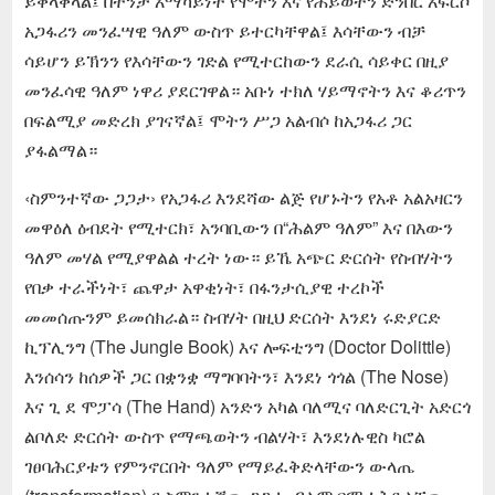
ይቀላቅላል፤ በትንታ አማካይነት የሞትን እና የሕይወትን ድንበር አፍርሶ
አጋፋሪን መንፈሣዊ ዓለም ውስጥ ይተርካቸዋል፤ እሳቸውን ብቻ
ሳይሆን ይኽንን የእሳቸውን ገድል የሚተርከውን ደራሲ ሳይቀር በዚያ
መንፈሳዊ ዓለም ነዋሪ ያደርገዋል። አቡነ ተክለ ሃይማኖትን እና ቆሪጥን
በፍልሚያ መድረክ ያገናኛል፤ ሞትን ሥጋ አልብሶ ከአጋፋሪ ጋር
ያፋልማል።
‹ስምንተኛው ጋጋታ› የአጋፋሪ እንደሻው ልጅ የሆኑትን የአቶ አልአዛርን
መዋዕለ ዕብደት የሚተርክ፣ አንባቢውን በ“ሕልም ዓለም” እና በእውን
ዓለም መሃል የሚያዋልል ተረት ነው። ይኼ አጭር ድርሰት የስብሃትን
የበቃ ተራችነት፣ ጨዋታ አዋቂነት፣ በፋንታሲያዊ ተረኮች
መመሰጡንም ይመሰክራል። ስብሃት በዚህ ድርሰት እንደነ ሩድያርድ
ኪፕሊንግ (The Jungle Book) እና ሎፍቲንግ (Doctor Dolittle)
እንሰሳን ከሰዎች ጋር በቋንቋ ማግባባትን፣ እንደነ ጎጎል (The Nose)
እና ጊ ደ ሞፓሳ (The Hand) አንድን አካል ባለሚና ባለድርጊት አድርጎ
ልቦለድ ድርሰት ውስጥ የማጫወትን ብልሃት፣ እንደነሉዊስ ካሮል
ገፀባሕርያቱን የምንኖርበት ዓለም የማይፈቅድላቸውን ውላጤ