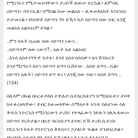
የሚነገሩና የሚታመኑባቸውን ታሪኮች ለውጦ ተርኳል። ለምሳሌ
ሰይጣን፣ ሳጥናኤል፣ በሚባል ስሙ መልአክ – ሊቀመላእክት እንደነበረ
ይታመናል። የስብሃት ሰይጣን ግን ይኼን ክዶ ሰይጣን ሰው ነበር እንጂ
መልአክ አልነበረም ይላል።
..ምን ክፋት ቢጠሉ ሰው ሰይጣን ነውና..
..ሰይጣንም ሰው ነውን?.. አሉት አቶ አልአዛር
..እንደ አስተያየትዎ ጌታዬ፣ እንደ አስተሳሰብዎ። አባ ሽንኩርት
እንደሚነግሩን ከሆነ ሰይጣን እጣን ቢሸተው ..እሰይ እጣን.. ቢል፣
ሰይጣን አሉት፤ ሰይጣን ሆኖ ቀረ። እንጂ ሰው ነበር። እሰይ እጣን…
(134)
በሌላም በኩል በኦርቶዶክስ ተዋሕዶ ቤተክርስቲያን ከሚከበሩትና ታቦት
ከተቀረፀላቸው፣ ደብር ከቆመላቸው ሰማዕታት አንዱ ስለሆነው ስለ
ቅዱስ ጊዮርጊስ የሚነገረውን ታሪክ፤ የተጻፈውን ገድሉን በሌላ ለውጦ
ሰይጣን ተርኮታል። በቤተ ክርስቲያን አንፃር ይኽ ታሪክ ሲተረክ
የደራጐን ክፋት የጊዮርጊስ ቅድስናና ኃያልነት ጐልቶ ይንፀባረቃል።
የስብሃት ሰይጣን ግን ያንን ይሽረዋል። ደራጐን ለጊዮርጊስ