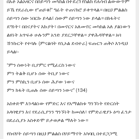
በአቶ አልአዛርና በሰይጣን መካከል በተደረገ የስልክ የሐሳብ ልውውጥም
ይኼ የደራሲው የ“ጠይቁ!” ግፊት ተጠናክሮ ይቀጥላል። በዚህ ምልልስ
ሰይጣን ሰው ነበርኩ ይላል፤ ሰውም ሰይጣን ነው ይላል። በክፋትና
ደግነት፣ በሰናያትና እኩያት፣ በመኖርና አለመኖር መካከል አለ ያልነውን
ልዩነት አጥፍቶ ሁሉንም አንድ ያደርጋቸዋል። ያዋሕዳቸዋል። አባ
ሽንኩርት የተባሉ (ምናልባት የሲኦል ደብተራ) ፍጡርን ጠቅሶ እንዲህ
ይላል፡-
“ምን ሰውነት ቢያምር የሚፈርስ ነውና
ምን ትልቅ ቢሆኑ ሰው ትቢያ ነውና
ምን ምስኪን ቢሆኑ ሰው ሕያው ነውና
ምን ክፋት ቢጠሉ ሰው ሰይጣን ነውና” (134)
አስቀድሞ እንዳልነው የምድር እና የአማልክቱ ግንኙነት የድርሰት
አላባዊያን እና የደራሲያንን ግንኙነት ከመሰለ፣ የምድራዊያኑ ዕጣ ፈንታ
በደራሲያኑ አስቀድሞ ይታወቃል ማለት ነው።
የስብሃት ሰይጣን በዚህ ምልልስ በሃይማኖት አካባቢ በተደጋጋሚ