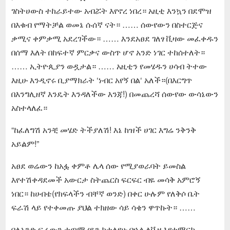
ገስትሀውስ ተከራይተው አብሯት እየኖረ ነበረ። አዚቲ እንኳን በደሞዝ
በእቁብ የማትቻል ወመኔ ሱሰኛ ናት። …… ሰውየውን በስተርጅና
ቃሚና ቀምቃሚ አደረገችው። …… እንደአፀደ ገለፃ ቪዛው መፈቀዱን
በሰማ እለት በከፍተኛ ምርቃና ውስጥ ሆኖ አንድ ነገር ተከሰተለት።
…… ኢትዮጲያን ወዷታል። …… አዚቲን የመሄዱን ሀሳብ ትተው
እዚሁ እንዲኖሩ ቢያማክራት ‘ነብር አየኝ በል‘ አለች።(በእርግጥ
በእንግሊዘኛ እንዴት እንዳለችው እንጃ!) በመጨረሻ ሰውየው ውሳኔውን
አስተላለፈ።
“ከፈለግሽ አንቺ መሄድ ትችያለሽ! እኔ ከዝች ሀገር እግሬ ንቅንቅ
አይልም!”
አፀደ ወሬውን ከአፏ ቀምቶ ሌላ ሰው የሚያወራባት ይመስል
እየተሽቀዳደመች አውርታ ስትጨርስ ፍርፍር ብዬ መሳቅ አምሮኝ
ነበር። ከሀብቴ(የክፍላችን ብቸኛ ወንድ) በቀር ሁሉም የለቅሶ ቤት
ፍራሽ ላይ የተቀመጡ ያህል ተክዘው ሳይ ሳቄን ዋጥኩት። ……
ባለአንድ ፍሬውን ተጣማሪዬን ከተለየሁ በኋላ ለቪዛ እየተማርኩ