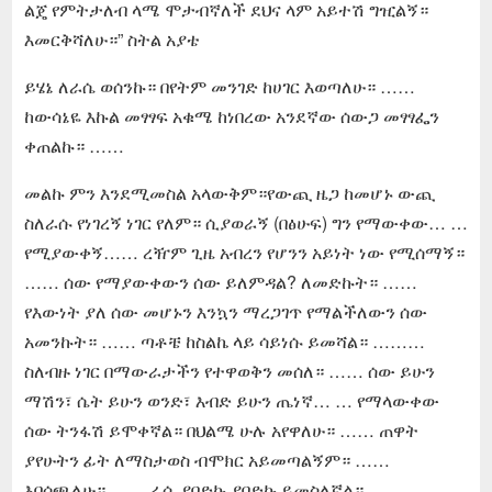
ልጄ የምትታለብ ላሜ ሞታብኛለች ደህና ላም አይተሽ ግዢልኝ።
እመርቅሻለሁ።” ስትል አያቴ
ይሄኔ ለራሴ ወሰንኩ። በየትም መንገድ ከሀገር እወጣለሁ። ……
ከውሳኔዬ እኩል መፃፃፍ አቁሜ ከነበረው አንደኛው ሰውጋ መፃፃፌን
ቀጠልኩ። ……
መልኩ ምን እንደሚመስል አላውቅም።የውጪ ዜጋ ከመሆኑ ውጪ
ስለራሱ የነገረኝ ነገር የለም። ሲያወራኝ (በፅሁፍ) ግን የማውቀው… …
የሚያውቀኝ…… ረዥም ጊዜ አብረን የሆንን አይነት ነው የሚሰማኝ።
…… ሰው የማያውቀውን ሰው ይለምዳል? ለመድኩት። ……
የእውነት ያለ ሰው መሆኑን እንኳን ማረጋገጥ የማልችለውን ሰው
አመንኩት። …… ጣቶቼ ከስልኬ ላይ ሳይነሱ ይመሻል። ………
ስለብዙ ነገር በማውራታችን የተዋወቅን መሰለ። …… ሰው ይሁን
ማሽን፣ ሴት ይሁን ወንድ፣ እብድ ይሁን ጤነኛ… … የማላውቀው
ሰው ትንፋሽ ይሞቀኛል። በህልሜ ሁሉ አየዋለሁ። …… ጠዋት
ያየሁትን ፊት ለማስታወስ ብሞክር አይመጣልኝም። ……
እበሳጫለሁ። …… ራሴ ያበድኩ ያበድኩ ይመስለኛል። ……