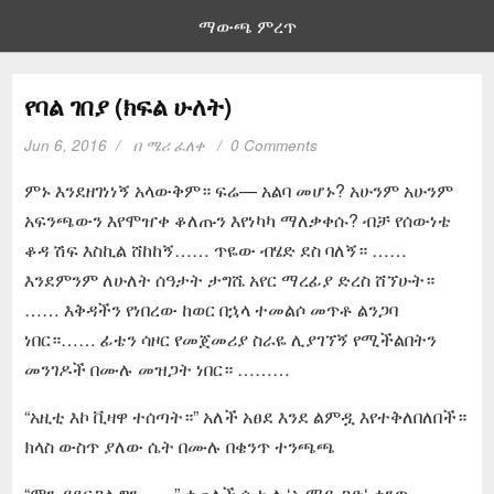
ማውጫ ምረጥ
የባል ገበያ (ክፍል ሁለት)
Jun 6, 2016
በ
ሜሪ ፈለቀ
0 Comments
ምኑ እንደዘገነነኝ አላውቅም። ፍሬ— አልባ መሆኑ? አሁንም አሁንም
አፍንጫውን እየሞዠቀ ቆለጡን እየነካካ ማለቃቀሱ? ብቻ የሰውነቴ
ቆዳ ሽፍ እስኪል ሸከከኝ…… ጥዬው ብሄድ ደስ ባለኝ። ……
እንደምንም ለሁለት ሰዓታት ታግሼ አየር ማረፊያ ድረስ ሸኘሁት።
…… እቅዳችን የነበረው ከወር በኋላ ተመልሶ መጥቶ ልንጋባ
ነበር።…… ፊቴን ሳዞር የመጀመሪያ ስራዬ ሊያገኘኝ የሚችልበትን
መንገዶች በሙሉ መዝጋት ነበር። ………
“አዚቲ እኮ ቪዛዋ ተሰጣት።” አለች አፀደ እንደ ልምዷ እየተቅለበለበች።
ክላስ ውስጥ ያለው ሴት በሙሉ በቄንጥ ተንጫጫ
“ምን ያደርጋል ግን……” ቀጠለች ሴቱ ለ ‘ኦ ማይ ጋድ‘ ቄንጥ