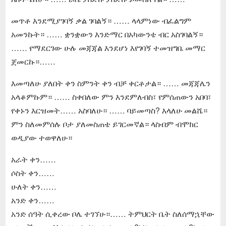
መጥቶ እንደሚያገባኝ ቃል ገባልኝ። …… ላላምነው ብፈልግም
አመንኩት። …… ቋንቋውን እንድማር በአካውንቴ ብር አስገባልኝ።
…… የማደርገው ሁሉ መጃጃል እንደሆነ እየገባኝ ተመዝግቤ መማር
ጀመርኩ።……
እመጣለሁ ያለበት ቀን ስምንት ቀን ብቻ ቀርቶታል። …… መጃጃሌን
አላቆምኩም። …… ስቀበለው ምን እንደምለብስ፣ የምሰጠውን አበባ፣
የቀኑን እርዝመት…… አስባለሁ። …… ባይመጣስ? እላለሁ መልሼ።
ምን ስለመምሰሉ ቦታ ያለመስጠቴ ይገርመኛል። ላስብም ብሞክር
ወዲያው ተወዋለሁ።
አራት ቀን……
ሶስት ቀን……
ሁለት ቀን……
አንድ ቀን……
አንድ ሰዓት ሲቀረው ቦሌ ተገኘሁ።…… ትምህርት ቤት ስለሰማኋቸው