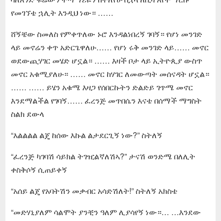
የመገኘቴ ኋሊት እንዲህ ነው። ……
ሸኝቼው ስመለስ የምቀጥለው ኑሮ እንዳልነበረኝ ገባኝ። የሆነ መንገድ
ላይ መኖሬን ቀጥ አድርጌዋለሁ…… የሆነ ሩቅ መንገድ ላይ…… መኖር
ወደውጪሃገር መሄድ ሆኗል። …… እዛች ቦታ ላይ ኢትዮጲያ ውስጥ
መኖር አቁሚያለሁ። …… መኖር ከሃገር ለመውጣት መሰናዳት ሆኗል።
…… …… ይሄን አቁሜ እዛጋ የሰበርኩትን ድልድይ ገጥሜ መኖር
እንደማልችል የገባኝ…… ፈረንጅ መጥበሴን እናቴ በሰማች ማግስት
ስልክ ደውላ
“እልልልል ልጄ ከሰው እኩል ልታደርጊኝ ነው?” ስትለኝ
“ፈረንጅ ካገባሽ ሳይክል ትገዢልኛለሽኣ?” ታናሽ ወንድሜ በለሊት
ቀስቅሶኝ ሲጠይቀኝ
“አሰይ ልጄ የአባትሽን መቃብር አሳድሽለት!” ስትለኝ አክስቴ
“መድሃኒያለም ሳልሞት ያንቺን ዓለም ሊያሳየኝ ነው።… …እንደው