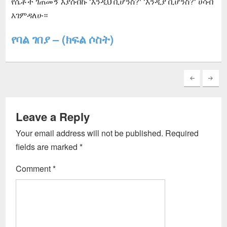
የሴቶች ገጠመኝ እያሰብኩ ‘እንዲህ ቢሆንስ?‘ ‘እንዲያ ቢሆንስ?‘ ሀሳብ
እገምዳለሁ።
የባል ገበያ – (ክፍል ሶስት)
Leave a Reply
Your email address will not be published.
Required
fields are marked
*
Comment
*