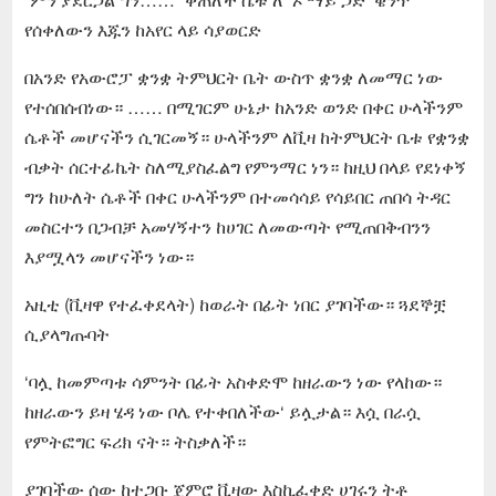
የሰቀለውን እጁን ከአየር ላይ ሳያወርድ
በአንድ የአውሮፓ ቋንቋ ትምህርት ቤት ውስጥ ቋንቋ ለመማር ነው
የተሰበሰብነው። …… በሚገርም ሁኔታ ከአንድ ወንድ በቀር ሁላችንም
ሴቶች መሆናችን ሲገርመኝ። ሁላችንም ለቪዛ ከትምህርት ቤቱ የቋንቋ
ብቃት ሰርተፊኬት ስለሚያስፈልግ የምንማር ነን። ከዚህ በላይ የደነቀኝ
ግን ከሁለት ሴቶች በቀር ሁላችንም በተመሳሳይ የሳይበር ጠበሳ ትዳር
መስርተን በጋብቻ አመሃኝተን ከሀገር ለመውጣት የሚጠበቅብንን
እያሟላን መሆናችን ነው።
አዚቲ (ቪዛዋ የተፈቀደላት) ከወራት በፊት ነበር ያገባችው። ጓደኞቿ
ሲያላግጡባት
‘ባሏ ከመምጣቱ ሳምንት በፊት አስቀድሞ ከዘራውን ነው የላከው።
ከዘራውን ይዛ ሄዳ ነው ቦሌ የተቀበለችው‘ ይሏታል። እሷ በራሷ
የምትፎግር ፍሪክ ናት። ትስቃለች።
ያገባችው ሰው ከተጋቡ ጀምሮ ቪዛው እስኪፈቀድ ሀገሩን ትቶ