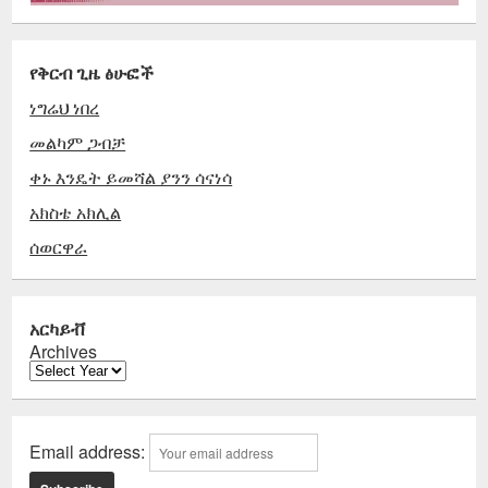
የቅርብ ጊዜ ፅሁፎች
ነግሬህ ነበረ
መልካም ጋብቻ
ቀኑ እንዴት ይመሻል ያንን ሳናነሳ
አክስቴ አክሊል
ሰወርዋራ
አርካይቭ
Archives
Email address: