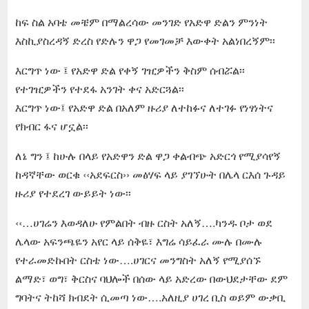
ከፍ ስል አባቴ መቼም በማልረሳው መንገድ የአድዋ ድልን ምንነት
እስኪያስረዳኝ ድረስ የድሉን ዋጋ የመገመቻ እውቀት አልነበረኝም፡፡
እርግጥ ነው ፤ የአድዋ ድል የቀኝ ገዢዎችን ቅስም ሰብሯል፡፡
የተገዢዎችን የተደፋ አንገት ቀና አድርጓል፡፡
እርግጥ ነው፤ የአድዋ ድል በአለም ዙሪያ ለተከፉና ለተገፉ የነፃነትና
የክብር ፋና ሆኗል፡፡
ለኔ ግን ፤ ከሁሉ በላይ የአድዋን ድል ዋጋ ቀልብጭ አድርጎ የሚያሳየኝ
ከዳኛቸው ወርቁ ‹‹አደፍርስ›› መፅሃፍ ላይ ያገኘሁት በሌላ ርእሰ ጉዳይ
ዙሪያ የተደረገ ውይይት ነው፡፡
‹‹…ሀገሬን እወዳለሁ የምልበት ብዙ ርስት አለኝ….ካንዱ ቦታ ወደ
ሌላው አፍንጫዬን አየር ላይ ሰቅዬ፣ እግሬ ሳይፈራ ሙሉ በሙሉ
የተራመድኩበት ርስቴ ነው….ሀገርና መንግስት አለኝ የሚያሰኙ
ልማድ፣ ወግ፣ ቅርስና ባህሎች በሰው ላይ አድረው በውህደታቸው ደም
ግባትና ትከሻ ክብደት ሲመጣ ነው….አለዚያ ሀገረ ቢስ ወይም ውቃቢ