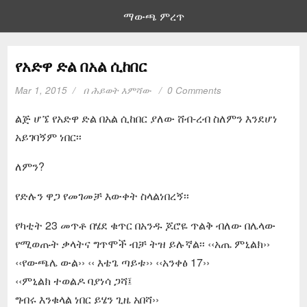
ማውጫ ምረጥ
የአድዋ ድል በአል ሲከበር
Mar 1, 2015
በ
ሕይወት እምሻው
0 Comments
ልጅ ሆኜ የአድዋ ድል በአል ሲከበር ያለው ሸብ-ረብ ስለምን እንደሆነ
አይገባኝም ነበር፡፡
ለምን?
የድሉን ዋጋ የመገመቻ እውቀት ስላልነበረኝ፡፡
የካቲት 23 መጥቶ በሄደ ቁጥር በአንዱ ጆሮዬ ጥልቅ ብለው በሌላው
የሚወጡት ቃላትና ግጥሞች ብቻ ትዝ ይሉኛል፡፡ ‹‹አጤ ምኒልክ››
‹‹የውጫሌ ውል›› ‹‹ እቴጌ ጣይቱ›› ‹‹አንቀፅ 17››
‹‹ምኒልክ ተወልዶ ባያነሳ ጋሻ፤
ግብሩ እንቁላል ነበር ይሄን ጊዜ አበሻ››