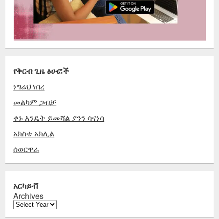
የቅርብ ጊዜ ፅሁፎች
ነግሬህ ነበረ
መልካም ጋብቻ
ቀኑ እንዴት ይመሻል ያንን ሳናነሳ
አክስቴ አክሊል
ሰወርዋራ
አርካይቭ
Archives