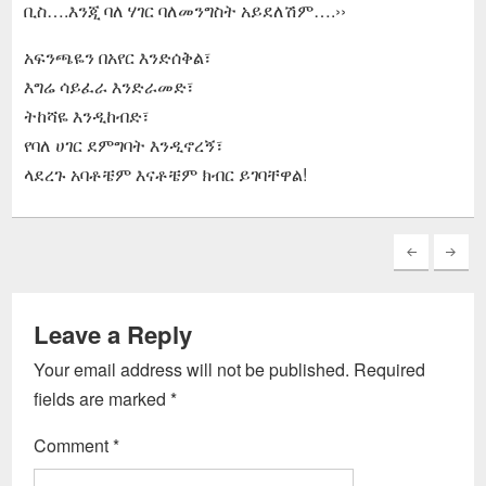
ቢስ….እንጂ ባለ ሃገር ባለመንግስት አይደለሽም….››
አፍንጫዬን በአየር እንድሰቅል፣
እግሬ ሳይፈራ እንድራመድ፣
ትከሻዬ እንዲከብድ፣
የባለ ሀገር ደምግባት እንዲኖረኝ፣
ላደረጉ አባቶቼም እናቶቼም ክብር ይገባቸዋል!
Leave a Reply
Your email address will not be published.
Required
fields are marked
*
Comment
*