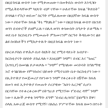
በዚህ ክፍል ውስጥ ነው የሚቀመጠው። በመቅደሱ ውስጥ እንዲገቡ
የሚፈቅድላቸውም ካህናት ብቻ ናቸው። ሁለተኛው ክፍል “ቅድስት”
ይባላል። የ“ስጋ ወደሙ” ስርዓት የሚፈጸመው በዚህኛው ክፍል ውስጥ
ነው። ሶስተኛው ክፍል “ቅኔ ማህሌት” ነው። በዚህ ክፍል ውስጥ በአንድ
ወገን ደብተሮች ይዘምራሉ። በሌላ ወገን ቀሳውስት ሰዓታት ይቆማሉ።
ወደ ቤተ ክርስቲያኑ የሚመጡት ምእመናንም ስርዓተ ቅዳሴውንና ልዩ
ልዩ ስብከቶችን የሚከታተሉት በዚህ ክፍል ውስጥ ነው።
በኦርቶዶክስ ተዋሕዶ ቤተ-ክህነት ስር የሚተዳደሩት አብያተ-
ክርስቲያናት በሶስት ይከፈላሉ። እነዚህም ገዳም፣ ደብር እና “ገጠር”
(አጥቢያ) በመባል ይታወቃሉ። “ገዳም” የሚባለው መነኮሳት ከዓለማዊ
ኑሮ ተገልገለው የምንኩስና ህይወት የሚኖሩበት ቤተ-ክርስቲያን ነው።
በኢትዮጵያ የመጀመሪያ የሆነውን ገዳም የቆረቆሩት በ5ኛው ክፍለ
ዘመን ወደ ኢትዮጵያ የመጡት ሶሪያዊው “አቡነ-አረጋዊ” ሲሆኑ
በርሳቸው የተቆረቆረውም በትግራይ የሚገኘው የ“ደብረ ዳሞ” ገዳም
ነው። ሌሎች ታዋቂ ገዳማት ደግሞ “ደብረ-ሊባኖስ” (በሰሜን ሸዋ፣
ሰላሌ አውራጃ ውስጥ የሚገኝ፣ በአስራ ሦሥተኛው ክፍለ ዘመን በኖሩት