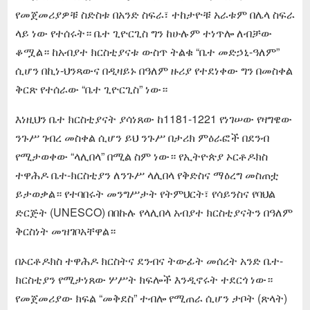
የመጀመሪያዎቹ ስድስቱ በአንድ ስፍራ፣ ተከታዮቹ አራቱም በሌላ ስፍራ
ላይ ነው የተሰሩት። ቤተ ጊዮርጊስ ግን ከሁሉም ተነጥሎ ለብቻው
ቆሟል። ከአብያተ ክርስቲያናቱ ውስጥ ትልቁ “ቤተ መድኃኒ-ዓለም”
ሲሆን በኪነ-ህንጻውና በዲዛይኑ በዓለም ዙሪያ የተደነቀው ግን በመስቀል
ቅርጽ የተሰራው “ቤተ ጊዮርጊስ” ነው።
እነዚህን ቤተ ክርስቲያናት ያሳነጸው ከ1181-1221 የነገሠው የዛግዌው
ንጉሥ ገብረ መስቀል ሲሆን ይህ ንጉሥ በታሪክ ምዕራፎች በደንብ
የሚታወቀው “ላሊበላ” በሚል ስም ነው። የኢትዮጵያ ኦርቶዶክስ
ተዋሕዶ ቤተ-ክርስቲያን ለንጉሥ ላሊበላ የቅድስና ማዕረግ መስጠቷ
ይታወቃል። የተባበሩት መንግሥታት የትምህርት፣ የሳይንስና የባህል
ድርጅት (UNESCO) በበኩሉ የላሊበላ አብያተ ክርስቲያናትን በዓለም
ቅርስነት መዝገቦአቸዋል።
በኦርቶዶክስ ተዋሕዶ ክርስትና ደንብና ትውፊት መሰረት አንድ ቤተ-
ክርስቲያን የሚታነጸው ሦሥት ክፍሎች እንዲኖሩት ተደርጎ ነው።
የመጀመሪያው ክፍል “መቅደስ” ተብሎ የሚጠራ ሲሆን ታቦት (ጽላት)