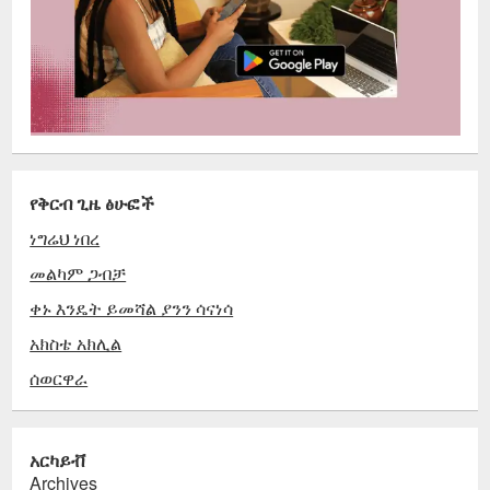
የቅርብ ጊዜ ፅሁፎች
ነግሬህ ነበረ
መልካም ጋብቻ
ቀኑ እንዴት ይመሻል ያንን ሳናነሳ
አክስቴ አክሊል
ሰወርዋራ
አርካይቭ
Archives