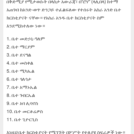
በቅድሚያ የሚታወሱት በላስታ አውራጃ፣ በ“ሮሃ” (ላሊበላ) ከተማ
አጠገብ ከአንድ-ወጥ ድንጋይ ተፈልፍለው የተሰሩት አስራ አንድ ቤተ
ክርስቲያናት ናቸው። የአስራ አንዱ ቤተ ክርስቲያናት ስም
እንደሚከተለው ነው።
1. ቤተ መድኃኒ-ዓለም
2. ቤተ ማርያም
3. ቤተ ደናግል
4. ቤተ መስቀል
5. ቤተ ሚካኤል
6. ቤተ ጎለጎታ
7. ቤተ አማኑኤል
8. ቤተ ገብርኤል
9. ቤተ አባ ሊባኖስ
10. ቤተ መርቆሬዎስ
11. ቤተ ጊዮርጊስ
እነዚህ ቤተ ክርስቲያናት የሚገኙት በሦሥት የተለያዩ ስፍራዎች ነው።