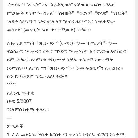
“ትንሳኤ”፣ “ዕርገት” እና “ጰራቅሊጦስ” ናቸው። ንዑሳን በዓላት
የሚባሉት ደግሞ “መስቀል”፣ “ስብከት”፣ “ብርሃን”፣ “ኖላዊ”፣ “ግዝረት”፣
“ልደተ ስምዖን”፣ “ቃና ዘገሊላ”፣ “ደብረ ዘይት” እና “ሁለተኛው
መስቀል” (መጋቢት አስር ቀን የሚውል) ናቸው።
ሰባቱ አጽዋማት “ዐቢይ ጾም” (ሁዳዴ)፣ “ጾመ ሐዋሪያት”፣ “ጾመ
ፍልሰታ”፣ “ጾመ -ነቢያት”፣ “ገሃድ”፣ “ጾመ ነነዌ” እና የ“ረቡዕ እና ዐርብ”
ጾም ናቸው። የእምነቱ ተከታዮች ከቻሉ ሁሉንም አጽዋማት
ይጾማሉ። ካልቻሉ ግን “ዐቢይ ጾም”ን፣ “ጾመ-ፍልሰታ”ን እና ረቡዕና
ዐርብን የመጾም ግዴታ አለባቸው።
*****
አፈንዲ ሙተቂ
ህዳር 5/2007
በገለምሶ ከተማ ተጻፈ።
—
ምንጮች
1. ሉሌ መልአኩ፡ “የቤተ ክርስቲያን ታሪክ”፡ ትንሳኤ ብርሃን አሳታሚ