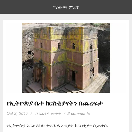
ማውጫ ምረጥ
የኢትዮጵያ ቤተ ክርስቲያናትን በጨረፍታ
Oct 3, 2017
በ
አፈንዲ ሙተቂ
2 comments
የኢትዮጵያ ኦርቶዶክስ ተዋሕዶ አብያተ ክርስቲያን ሲጠቀሱ