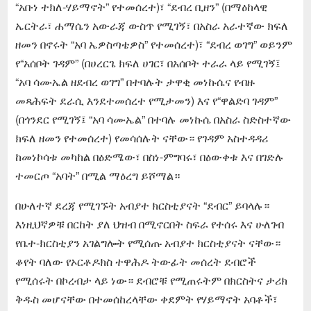
“አቡነ ተክለ-ሃይማኖት” የተመሰረተ)፣ “ደብረ ቢዘን” (በማዕከላዊ
ኤርትራ፣ ሐማሴን አውራጃ ውስጥ የሚገኝ፣ በአስራ አራተኛው ክፍለ
ዘመን በኖሩት “አባ ኤዎስጣቴዎስ” የተመሰረተ)፣ “ደብረ ወገግ” ወይንም
የ“አሰቦት ገዳም” (በሀረርጌ ክፍለ ሀገር፣ በአሰቦት ተራራ ላይ የሚገኝ፤
“አባ ሳሙኤል ዘደብረ ወገግ” በተባሉት ታዋቂ መነኩሴና የብዙ
መጻሕፍት ደራሲ እንደተመሰረተ የሚታመን) እና የ“ዋልድባ ገዳም”
(በጎንደር የሚገኝ፤ “አባ ሳሙኤል” በተባሉ መነኩሴ በአስራ ስድስተኛው
ክፍለ ዘመን የተመሰረተ) የመሳሰሉት ናቸው። የገዳም አስተዳዳሪ
ከመነኮሳቱ መካከል በዕድሜው፣ በስነ-ምግባሩ፣ በዕውቀቱ እና በገድሉ
ተመርጦ “አባት” በሚል ማዕረግ ይሾማል።
በሁለተኛ ደረጃ የሚገኙት አብያተ ክርስቲያናት “ደብር” ይባላሉ።
እነዚህኛዎቹ በርከት ያለ ህዝብ በሚኖርበት ስፍራ የተሰሩ እና ሁለገብ
የቤተ-ክርስቲያን አገልግሎት የሚሰጡ አብያተ ክርስቲያናት ናቸው።
ቆየት ባለው የኦርቶዶክስ ተዋሕዶ ትውፊት መሰረት ደብሮች
የሚሰሩት በኮረብታ ላይ ነው። ደብሮቹ የሚጠሩትም በክርስትና ታሪክ
ቅዱስ መሆናቸው በተመሰከረላቸው ቀደምት የሃይማኖት አባቶች፣