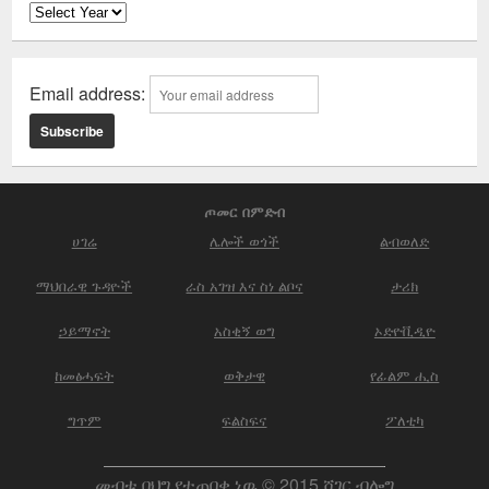
Email address:
ጦመር በምድብ
ሀገሬ
ሌሎች ወጎች
ልብወለድ
ማህበራዊ ጉዳዮች
ራስ አገዝ እና ስነ ልቦና
ታሪክ
ኃይማኖት
አስቂኝ ወግ
ኦድዮቪዲዮ
ከመፅሓፍት
ወቅታዊ
የፊልም ሒስ
ግጥም
ፍልስፍና
ፖለቲካ
መብቱ በህግ የተጠበቀ ነዉ © 2015 ሸገር ብሎግ