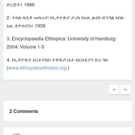
ድርጅት፤ 1986
2. ተክለ-ጻዲቅ መኩሪያ፡ የኢትዮጵያ ታሪክ ከአጼ ልብነ-ድንግል እስከ
አጼ ቴዎድሮስ፣ 1936
3. Encyclopaedia Ethiopica: University of Hamburg:
2004: Volume 1-5
4. የኢትዮጵያ ኦርቶዶክስ ተዋሕዶ ቤተ-ክርስቲያን ድረ-ገጽ
(
www.ethiopianorthodox.org
)
2 Comments