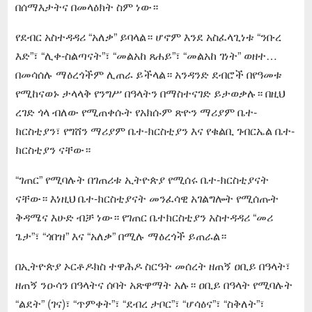
በሰማእታትና በመላዕክት ስም ነው።
የደብር አስተዳዳሪ “አለቃ” ይባላል። ሆኖም እንደ አስፈላጊነቱ “ንቡረ
እድ”፣ “ሊቀ-ስልጣናት”፣ “መልአከ ጸሐይ”፣ “መልአከ ገነት” ወዘተ…
በመሳሰሉ ማዕረጎችም ሊጠራ ይችላል። አንዳንድ ደብሮች በየዓመቱ
የሚከናወኑ ታላላቅ የንግሥ በዓላትን በማስተናገድ ይታወቃሉ። በዚህ
ረገድ ጎላ ብለው የሚጠቀሱት የአክሱም ጽዮን ማሪያም ቤተ-
ክርስቲያን፣ የግሸን ማሪያም ቤተ-ክርስቲያን እና የቁልቢ ገብርኤል ቤተ-
ክርስቲያን ናቸው።
“ገጠር” የሚባሉት በገጠሪቱ ኢትዮጵያ የሚሰሩ ቤተ-ክርስቲያናት
ናቸው። እነዚህ ቤተ-ክርስቲያናት መንፈሳዊ አገልግሎት የሚሰጡት
ቅዳሜና እሁድ ብቻ ነው። የገጠር ቤተክርስቲያን አስተዳዳሪ “መሪ
ጌታ”፣ “ጎበዝ” እና “አለቃ” በሚሉ ማዕረጎች ይጠራል።
በኢትዮጵያ ኦርቶዶክስ ተዋሕዶ ስርዓት መሰረት ዘጠኝ ዐቢይ በዓላት፣
ዘጠኝ ንዑሳን በዓላትና ሰባት አጽዋማት አሉ። ዐቢይ በዓላት የሚባሉት
“ልደት” (ገና)፣ “ጥምቀት”፣ “ደብረ ታቦር”፣ “ሆሳዕና”፣ “ስቅለት”፣