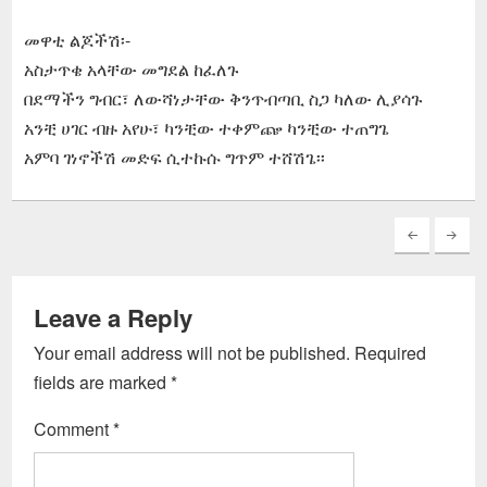
መዋቲ ልጆችሽ፡-
አስታጥቄ አላቸው መግደል ከፈለጉ
በደማችን ግብር፣ ለውሻነታቸው ቅንጥብጣቢ ስጋ ካለው ሊያሳጉ
አንቺ ሀገር ብዙ አየሁ፣ ካንቺው ተቀምጬ ካንቺው ተጠግጌ
አምባ ገነኖችሽ መድፍ ሲተኩሱ ግጥም ተሸሽጌ፡፡
Leave a Reply
Your email address will not be published.
Required
fields are marked
*
Comment
*