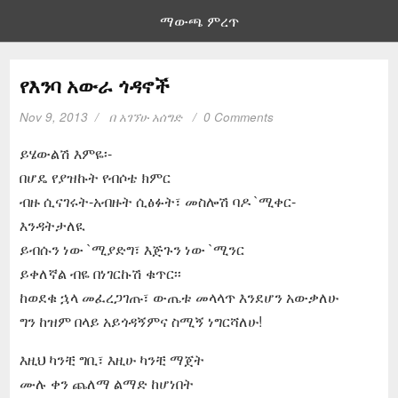
ማውጫ ምረጥ
የእንባ አውራ ጎዳኖች
Nov 9, 2013
በ
አገኘሁ አሰግድ
0 Comments
ይሄውልሽ እምዬ፡-
በሆዴ የያዝኩት የብሶቴ ክምር
ብዙ ሲናገሩት-አብዙት ሲፅፉት፣ መስሎሽ ባዶ `ሚቀር-
እንዳትታለዪ
ይብሱን ነው `ሚያድግ፣ እጅጉን ነው `ሚንር
ይቀለኛል ብዬ በነገርኩሽ ቁጥር፡፡
ከወደቁ ኋላ መፈረጋገጡ፣ ውጤቱ መላላጥ እንደሆን አውቃለሁ
ግን ከዝም በላይ አይጎዳኝምና ስሚኝ ነግርሻለሁ!
እዚህ ካንቺ ግቢ፣ እዚሁ ካንቺ ማጀት
ሙሉ ቀን ጨለማ ልማድ ከሆነበት