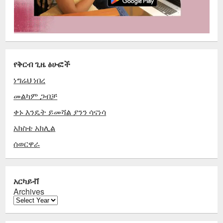
የቅርብ ጊዜ ፅሁፎች
ነግሬህ ነበረ
መልካም ጋብቻ
ቀኑ እንዴት ይመሻል ያንን ሳናነሳ
አክስቴ አክሊል
ሰወርዋራ
አርካይቭ
Archives