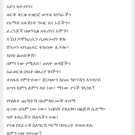
እይን ከተያየን፤
ወርቅ ቀርቁ ተዘርፎ ወጥቶ ከሃገራችን
የአማድ አፋሽነት ግብር እና ኑሯችን፡፡
ፈረንጆች በወንጌል አፍሪካን አሞኙ፤
እኚህ ዶሞክራሲን ሲዘፍኑብን ዋሉ
ሸንጦን ብንጨፍር ተኩሰው ሊጥሉ፡፡
እስቲ ልጠይቅሽ፤
በምን ነው የሚለይ፣ ጠላት ወዳጃችን
አፈወርቁ በዝቶ በዙሪያ ገባችን፡፡
ተስፋዬ የምትይው፣ ጀርባውን ከሰጠ ዓይንሽን እንዳያይ
ዕጣን ከምን ለምን ላይ ነው፣ ማነው ያንች ገላጋይ?
የየዕለት ጩኸትሽ በአምላክ መች ተሰማ
ዜናው ሰላም ነው ነው፣ ነብስሽ ያለአቅቦ በልጅሽ ሲደማ፡፡
ዛቻ ፉከራችን ሽለላችን ሁሉ፣
የናቁ የደፈሩሽ ከእግርሽ ጫማ በሃፍረት ይወድቃሉ
ለምን ነው የሆነው?