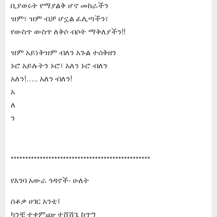
ቢያወሩት የማያልቅ ሆኖ መከራችን
ዝም፣ ዝም ብቻ ሆኗል ፈሊጣችን፣
የውስጥ ውስጥ ለቅሶ ብሶት ማቅለያችን!!
ዝም አይነቅዝም ብለን አጉል ተሰቅዘን
ኑሮ አይሉትን ኑሮ፣ አለን ኑሮ ብለን
አለን!….. አለን ብለን!
አ
ለ
ን
************************************************
የእንባ አውራ ጎዳኖች- ሁለት
ሰቆቃ ሀገር አንቲ፤
ካንቺ ተቀምጬ ተሸሽጌ ከጥግ