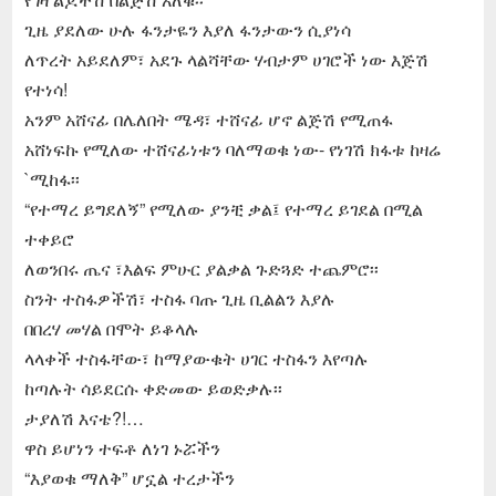
ጊዜ ያደለው ሁሉ ፋንታዬን እያለ ፋንታውን ሲያነሳ
ለጥረት አይደለም፣ አደጉ ላልሻቸው ሃብታም ሀገሮች ነው እጅሽ
የተነሳ!
አንም አሸናፊ በሌለበት ሜዳ፣ ተሸናፊ ሆኖ ልጅሽ የሚጠፋ
አሸነፍኩ የሚለው ተሸናፊነቱን ባለማወቁ ነው- የነገሽ ክፋቱ ከዛሬ
`ሚከፋ፡፡
“የተማረ ይግደለኝ” የሚለው ያንቺ ቃል፤ የተማረ ይገደል በሚል
ተቀይሮ
ለወንበሩ ጤና ፣እልፍ ምሁር ያልቃል ጉድጓድ ተጨምሮ፡፡
ስንት ተስፋዎችሽ፣ ተስፋ ባጡ ጊዜ ቢልልን እያሉ
በበረሃ መሃል በሞት ይቆላሉ
ላላቀች ተስፋቸው፣ ከማያውቁት ሀገር ተስፋን እየጣሉ
ከጣሉት ሳይደርሱ ቀድመው ይወድቃሉ፡፡
ታያለሽ እናቴ?!…
ዋስ ይሆነን ተፍቶ ለነገ ኑሯችን
“እያወቁ ማለቅ” ሆኗል ተረታችን