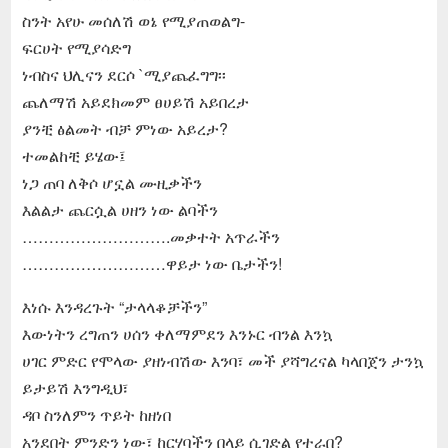
ስንት አየሁ መሰለሽ ወኔ የሚያጠወልግ-
ፍርሀት የሚያሳድግ
ነብስና ህሊናን ደርሶ `ሚያጨፈግግ፡፡
ጨለማሽ አይደክመም ፀሀይሽ አይበረታ
ያንቺ ፅልመት ብቻ ምነው አይረታ?
ተመልከቺ ይሄው፤
ነጋ ጠባ ለቅሶ ሆኗል ሙዚቃችን
እልልታ ጨርሷል ሀዘን ነው ልባችን
……………………….መቃተት አጥራችን
………………………ዋይታ ነው ቤታችን!
እነሱ እንዳረጉት “ታላላቆቻችን”
እውነትን ረግጠን ሀሰን ቀለማምደን እንኑር ብንል እንኳ
ሀገር ምድር የሞላው ያዘነብሽው እንባ፣ መች ያሻግረናል ካላበጀን ታንኳ
ይታይሽ እንግዲህ፣
ዳቦ ስንለምን ጥይት ከዘነበ
አንደበት ምንድን ነው፣ ከርሃባችን በላይ ሲገድል የተራበ?