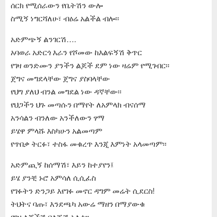
ሰርክ የሚሰራውን የቤትሽን ውሎ
ስሚኝ ነግርሻለሁ፣ ብዕሬ አልችል ብሎ፡፡
አድምጭኝ ልንገርሽ….
አባወራ አድርጎ እራን የሾመው ከእልፍኝሽ ቅጥር
የገዛ ወንድሙን ያንችን ልጆች ደም ነው ዛሬም የሚገብር፡፡
ጀግና መግደላቸው ጀግና ያስባላቸው
የህግ ያለህ ብንል መግደል ነው ዳኛቸው፡፡
የህጋችን ህጉ መጣሱን በማየት ለአምላክ ብናሰማ
አንሳልን ብንለው አንችለውን ፃማ
ይሄዋ ምላሹ እስካሁን አልመጣም
የጥበቃ ትርፉ፣ ተስፋ መቁረጥ እንጂ እምነት አላመጣም፡፡
አድምጪኝ ከሰማሽ፣ እይን ከተያየን፤
ይሄ ያንቺ ኑሮ አምሳለ ሲሲፈስ
የገፉትን ድንጋይ እየገፉ መኖር ዳግም መሬት ሲደርስ!
ትህትና ባጡ፣ እንደጫካ አውሬ ማዘን በማያውቁ
የገዛ ልጆችሽ በልጅሽ አለቁ፡፡