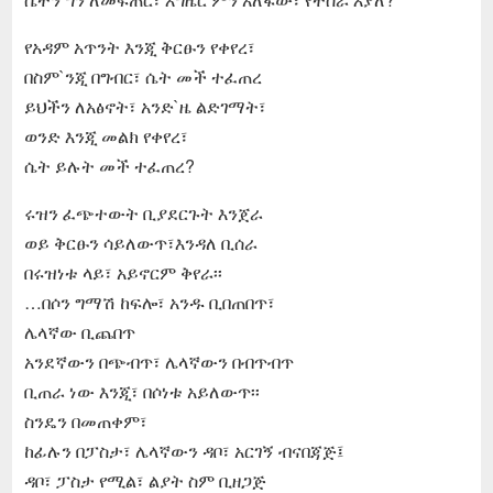
የአዳም አጥንት እንጂ ቅርፁን የቀየረ፣
በስም`ንጂ በግብር፣ ሴት መች ተፈጠረ
ይህችን ለአፅኖት፣ አንድ`ዜ ልድገማት፣
ወንድ እንጂ መልክ የቀየረ፣
ሴት ይሉት መች ተፈጠረ?
ሩዝን ፈጭተውት ቢያደርጉት እንጀራ
ወይ ቅርፁን ሳይለውጥ፣እንዳለ ቢሰራ
በሩዝነቱ ላይ፣ አይኖርም ቅየራ፡፡
…በሶን ግማሽ ከፍሎ፣ አንዱ ቢበጠበጥ፣
ሌላኛው ቢጨበጥ
አንደኛውን በጭብጥ፣ ሌላኛውን በብጥብጥ
ቢጠራ ነው እንጂ፣ በሶነቱ አይለውጥ፡፡
ስንዴን በመጠቀም፣
ከፊሉን በፓስታ፣ ሌላኛውን ዳቦ፣ አርገኝ ብናበጃጅ፤
ዳቦ፣ ፓስታ የሚል፣ ልያት ስም ቢዘጋጅ