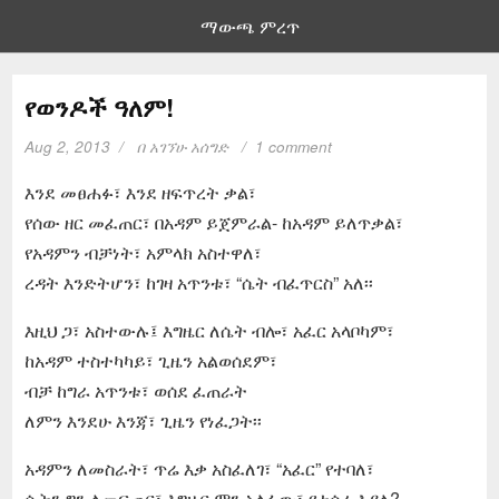
ማውጫ ምረጥ
የወንዶች ዓለም!
Aug 2, 2013
በ
አገኘሁ አሰግድ
1 comment
እንደ መፀሐፉ፣ እንደ ዘፍጥረት ቃል፣
የሰው ዘር መፈጠር፣ በአዳም ይጀምራል- ከአዳም ይለጥቃል፣
የአዳምን ብቻነት፣ አምላክ አስተዋለ፣
ረዳት እንድትሆን፣ ከገዛ አጥንቱ፣ “ሴት ብፈጥርስ” አለ፡፡
እዚህ ጋ፣ አስተውሉ፤ እግዜር ለሴት ብሎ፣ አፈር አላቦካም፣
ከአዳም ተስተካካይ፣ ጊዜን አልወሰደም፣
ብቻ ከግራ አጥንቱ፣ ወሰደ ፈጠራት
ለምን እንደሁ እንጃ፣ ጊዜን የነፈጋት፡፡
አዳምን ለመስራት፣ ጥሬ እቃ አስፈለገ፣ “አፈር” የተባለ፣
ሴትን ግን ለመፍጠር፣ እግዜር ምን አለፋው፣ የተሰራ እያለ?