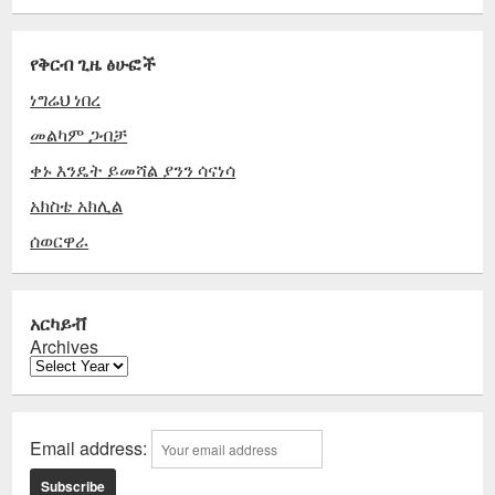
የቅርብ ጊዜ ፅሁፎች
ነግሬህ ነበረ
መልካም ጋብቻ
ቀኑ እንዴት ይመሻል ያንን ሳናነሳ
አክስቴ አክሊል
ሰወርዋራ
አርካይቭ
Archives
Email address: