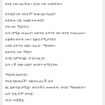
ስንዴ ነው ዘራቸው፣ ስንዴ ነው ነብሳቸው፡፡
እንዲህ ነው የሴትም ውል አፈጣጠሯ፣
ከቀደመ ነገር መልክ የመቀየሯ
ይሄ ነው ሚስጥሩ፣
ሴት በሚል መጠሪያ፣ ከወንድ አጥንት ላይ ወንድ የመፈጠሩ፡፡
ይልቅስ ወንዱ ነው፣ ከልብ የሚያሳዝን
አንድ አጥንቴ ብሎ፣ ለራሱ `ሚባዝን፡፡
ለወንዱ ነው ማዘን፣
ትዳር ከምትባል፣ ትንስ ዛኒጋባ
ሴት ነች ብሎ አስቦ፣ ወንድን ለሚያገባ፡፡
ማዘንስ ለወንዱ፣
ቅርፅ ከለወጠች፣ ካልተፈጠረች ሴት
ዘር ልቀጥል በሚል፣ ወንዶችን መውለዱ- ወንድ ማስወለዱ፡፡
ሴት ይሏትም ወንዷ፣
ደርሶ መጃጃሏ