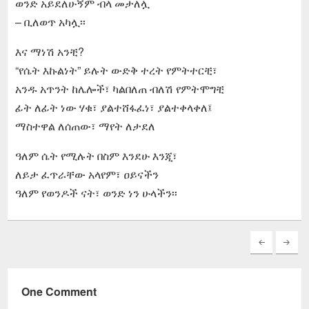
ወንድ አይደለሁኝም ብላ መታለሏ
– ቢለወጥ አካሏ፡፡
እና ማነሽ አንቺ?
“የሴት እኩልነት” ይሉት ውድቅ ተረት የምትተርቺ፣
አንዱ አጥንት ከሌሎች፣ ካልበለጠ ብለሽ የምትሞግቺ
ፊት ለፊት ነው ሃቁ፣ ያልተሸፋፈነ፣ ያልተቀላቀለ፤
ማስተዋል ለሰጠው፣ ማየት ለታደለ
ዓለም ሴት የሚሉት በስም እንደሁ እንጂ፣
ለይታ ፈጥራቸው አላየም፣ ዐይናችን
ዓለም የወንዶች ናት፣ ወንድ ነን ሁላችን፡፡
One Comment