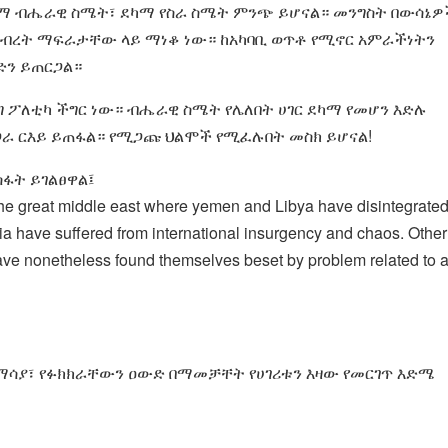
ደካማ ብሔራዊ ስሜት፣ ደካማ የስራ ስሜት ምንጭ ይሆናል። መንግስት በውሳኔዎ
 ንብረት ማፍራታቸው ላይ ማነቆ ነው። ከአካባቢ ወጥቶ የሚኖር አምራችነትን
ድን ይጠርጋል።
ፖለቲካ ችግር ነው። ብሔራዊ ስሜት የሌለበት ሀገር ደካማ የመሆን እድሉ
የጋራ ርእይ ይጠፋል። የሚጋጩ ህልሞች የሚፈሉበት መስክ ይሆናል!
ስፋት ይገልፀዋል፤
the great middle east where yemen and Libya have disintegrate
lia have suffered from international insurgency and chaos. Other
ave nonetheless found themselves beset by problem related to 
ማሳያ፣ የፉክክራቸውን ዐውድ በማመቻቸት የሀገሪቱን እዛው የመርገጥ እድሜ