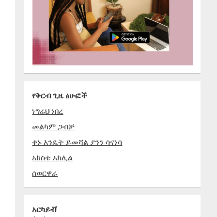
የቅርብ ጊዜ ፅሁፎች
ነግሬህ ነበረ
መልካም ጋብቻ
ቀኑ እንዴት ይመሻል ያንን ሳናነሳ
አክስቴ አክሊል
ሰወርዋራ
አርካይቭ