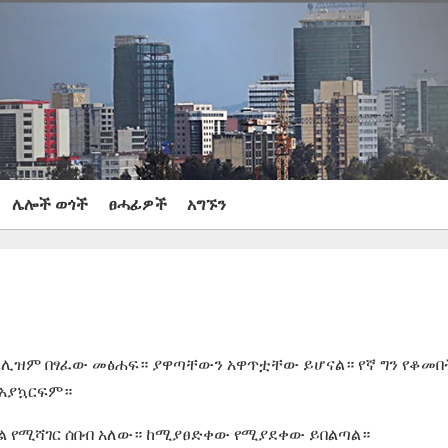
ሌሎች ወጎች
ፀሓፊዎች
አግኙን
ደራሊዝም በፃፈው መፅሐፍ። ያዋጣቸውን አዋጥቷቸው ይሆናል። የኛ ግን የቆመበ
 አያኳርፍም።
ሚል የሚሻገር ሰበብ አለው። ከሚያፀድቀው የሚያደቀው ይበልጣል።