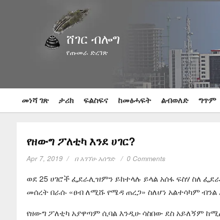
ሸገር ብሎግ
የጡመራ ድረገጽ
መነሻ ገጽ
ታሪክ
ፍልስፍና
ከመፅሓፍት
ልብወለድ
ግጥም
የዘውግ ፖለቲካ እንደ ሀገር?
Apr 7, 2019
በ
አገኘሁ አሰግድ
0 Comments
ወደ 25 ሀገሮች ፌደራሊዝምን ይከተላሉ ይላል አሰፋ ፍስሃ ስለ ፌ
መሰረት በራሱ «ፀብ ለሚሹ የሜዳ ጠረጋ» ስለሆነ አልተሳካም ብንል
የዘውግ ፖለቲካ አያዋጣም ሲባል እንዲሁ ሳስበው ደስ አይለኝም ከ