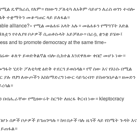
የሚል ዴሞክራሲ የለም። የዘውግ ፖለቲካ ለአቅም ሳይሆን ለራስ ወገን ተብሎ
ልልቅ ተቋማትን መቆጣጠር ላይ ይለፋል።
 viable alliance?» የሚል መፅሐፍ አላት አሉ። መፅሐፉን የማግኘት እድል
ማለቷን የተለያዩ ቦታዎች ሲጠቀሱላት አይቻለሁ። በራሷ ቋንቋ ይሄው፤
process and to promote democracy at the same time»
የበሬው ቆለጥ ይወድቅልኛል ብሎ ሲከተል እንደዋለው ቀበሮ መሆኑ ነው።
ግፋት ሂደት ፖለቲካዊ ፅድቅ ተደርጎ ይወሰዳል። የኛ ሰው እና የእነሱ በሚል
ተር ያሉ የህግ ለውጦችን እስከማድረግ ነውር ሳይጎረብጥ ይከወንበታል። ዘመድን
ይረሳል።
ብሔራቸው የሚዘውሩት ስርዓት ለዘረፋ ቅርብ ነው። kleptocracy
በሆኑ ሰዎች ቦታዎች ይገጠገጣሉ። ከዛ በታች ባሉ ዜጎች ላይ የስሜት ጉዳት እና
 ይጠፋል።