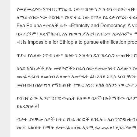
የመጀመሪያው ነጥብ ዴሞክራሲ ነው። በዘውግ ፖለቲካ መስኮት ብቅ 
ለሚታሰበው ነው ቅርበቱ። የእኛ ተራ ነው በሚል የፈረቃ ስሜት ት
Eva Poluha የተባለች ሴት «Ethnicity and Democracy: A
ባይኖረኝም፣ «ዴሞክራሲ እና የዘውግ ፖለቲካ አብረው አይሄዱም» 
«it is impossible for Ethiopia to pursue ethnification 
ጥያቄ የሌለው ነጥብ ነው። ከዘውግ ፖለቲካ ዴሞክራሲን መጠበቅ፣ 
ከላይ እስከ ታች ያሉ መዋቅሮችን በራስ ሰው የመሙላት፣ ሌላውን የመ
መሀል የራስን ለመሳብ ሌላውን ለመግፋት ልክ እንደ አዲስ አበባ ቻር
መሰብሰብ ስልጣንን የማስጠበቅ ተግባር አንድ አካል ስለሆነ ነውርነቱ 
ይሄ በተራው ኤኮኖሚያዊ ውጤት አለው። ሰዎች በአቅማቸው ሳይሆን በ
ይዘረጋበታል!
ብቃት ያላቸው ሰዎች ከጥሩ የስራ ዘርፎች ይገፋሉ። ሌስ ፕሮዳክቲቭ 
የሀገር አልባነት ስሜት ይጭናል። ብዙ ለጋሚ ይፈጠራል፤ የጋራ ዓላማ