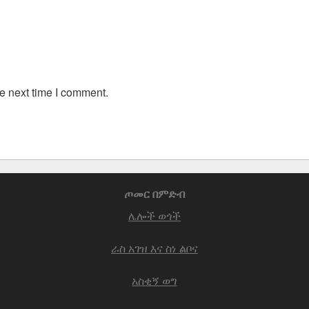
e next time I comment.
ጦመር በምድብ
ሌሎች ወጎች
ራስ አገዝ እና ስነ ልቦና
አስቂኝ ወግ