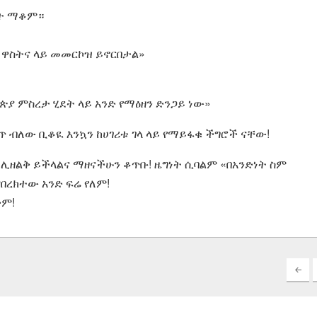
ዓት ማቆም።
 ዋስትና ላይ መመርኮዝ ይኖርበታል»
ያ ምስረታ ሂደት ላይ አንድ የማዕዘን ድንጋይ ነው»
 ብለው ቢቆዪ እንኳን ከሀገሪቱ ገላ ላይ የማይፋቁ ችግሮች ናቸው!
ህ ሊዘልቅ ይችላልና ማዘናችሁን ቆጥቡ! ዜግነት ሲባልም «በአንድነት ስም
በረክተው አንድ ፍሬ የለም!
ቅም!