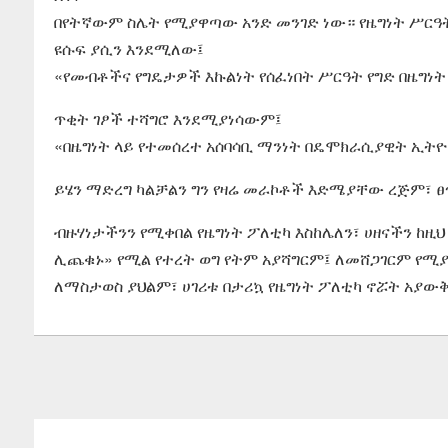
በየትኛውም ስሌት የሚያዋጣው አንድ መንገድ ነው። የዜግነት ሥር
ዩሱፍ ያሲን እንደሚለው፤
«የመብቶችና የግዴታዎች እኩልነት የሰፈነበት ሥርዓት የግድ በዜግነት
ጥቂት ገፆች ተሻግሮ እንደሚያነሳውም፤
«በዜግነት ላይ የተመሰረተ አሰባሳቢ ማንነት በዴሞክራሲያዊት ኢትዮጵ
ይሄን ማድረግ ካልቻልን ግን የዛሬ መራኮቶች እድሜያቸው ረጅም፣ ፀጥ
ብዙሃነታችንን የሚቀበል የዜግነት ፖለቲካ እስከሌለን፣ ሀዘናችን ከዚ
ሊጨቁኑ» የሚል የተረት ወግ የትም አያሻግርም፤ ለመሸጋገርም የሚያ
ለማስታወስ ያህልም፣ ሀገሪቱ በታሪኳ የዜግነት ፖለቲካ ኖሯት አያው