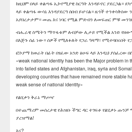
ከዚህም በላይ ቀልጣፋ ኢኮኖሚያዊ ስርዓት እንዳይኖር ያደርጋል። 
ላይ ቀልጣፋ ውሳኔ እንዳያደርግ ሰበብ ይሆናል። ዜጎች ተንቀሳቅሰው
አያበረታታም። መጤ እና ነባር የሚል ምድብን ለመፍጠር ምቹ መንገ
ብሔራዊ ስሜትን ማጥፋቱም ለብቻው ሊታይ የሚችል አንድ የዘውግ 
በእጅጉ ሰፊ ነው። ሰዎች የሚለፉለት የጋራ ዓላማ፣ የሚተባበሩበት 
ፎኮያማ ከወራት በፊት በፃፈው አንድ ፅሁፍ ላይ እንዲህ ያሰፈረው በ
«weak national identity has been the Major problem in 
into failed states and Afghanistan, iraq, syria and Soma
developing countries that have remained more stable h
weak sense of national identity»
የልሂቃን ቅራኔ ማጦዣ
በተጨማሪም መሰረታዊ የሕዝቡ ችግር ዳር ተገፍቶ የልሂቃኑ ጡንቻ 
ያረዝማል!
እና?