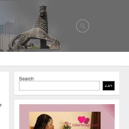
Search
ፈልግ
ት