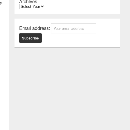
Archives
ች
Email address:
d
a