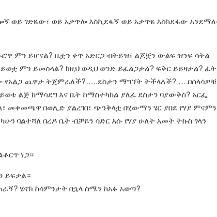
ገድሎኝ ወይ ገድዬው፣ ወይ አቃጥሎ እስኪደፋኝ ወይ አቃጥዬ እስክደፋው አንደማ
ኑሮዋ ምን ይሆናል? ቤቷን ቀጥ አድርጋ ብትይዝ፣ ልጆቿን ውልፍ ዝንፍ ሳትል
ሕይወቷ ምን ይመስላል? ከዚህ ወዲህ ወንድ ይፈልጋታል? ፍቅር ይይዛታል? ፈት
ሰው የአልጋ ጨዋታ ትጀምራለች?…..ደስታን ማግኘት ትችላለች? ….በሰላሳዎቹ
ሕይወቴ ልጅ ከማሳደግ እና ቤት ከማስተካከል ያለፈ ደስታን ባያውቅስ? አርፌ
ለ፣ መቀመጫዋ በወሊድ ያልረገበ፣ ጭንቅላቷ በሂውማን ሄር ያበደ የሃያ ምናምን
 ካሁን ባልተሻለ በረዶ ቤት ብቻዬን ሳድር እሱ የሃያ ሁለት አመት ትኩስ ገላን
ልቆርጥ ነጋ።
ን ይፍቃል።
ራኝ? ሄኖክ ከሳምንታት በኋላ ስሜን ከአፉ አወጣ?