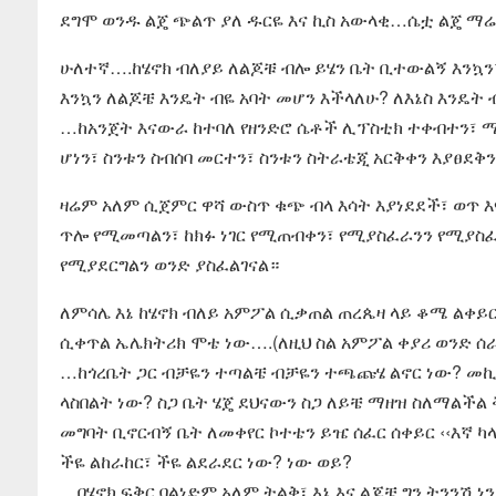
ደግሞ ወንዱ ልጄ ጭልጥ ያለ ዱርዬ እና ኪስ አውላቂ…ሴቷ ልጄ ማሬ 
ሁለተኛ….ከሄኖክ ብለያይ ለልጆቹ ብሎ ይሄን ቤት ቢተውልኝ እንኳ
እንኳን ለልጆቼ እንዴት ብዬ አባት መሆን እችላለሁ? ለእኔስ እንዴት
…ከአንጀት እናውራ ከተባለ የዘንድሮ ሴቶች ሊፕስቲክ ተቀብተን፣ ሚኒስ
ሆነን፣ ስንቱን ስብሰባ መርተን፣ ስንቱን ስትራቴጂ አርቅቀን እያፀደቅን
ዛሬም አለም ሲጀምር ዋሻ ውስጥ ቁጭ ብላ እሳት እያነደደች፣ ወጥ 
ጥሎ የሚመጣልን፣ ከክፉ ነገር የሚጠብቀን፣ የሚያስፈራንን የሚያስ
የሚያደርግልን ወንድ ያስፈልገናል።
ለምሳሌ እኔ ከሄኖክ ብለይ አምፖል ሲቃጠል ጠረጴዛ ላይ ቆሜ ልቀይር 
ሲቀጥል ኤሌክትሪክ ሞቴ ነው….(ለዚህ ስል አምፖል ቀያሪ ወንድ ሰ
…ከጎረቤት ጋር ብቻዬን ተጣልቼ ብቻዬን ተጫጩሄ ልኖር ነው? መኪና 
ላስበልት ነው? ስጋ ቤት ሄጄ ደህናውን ስጋ ለይቼ ማዘዝ ስለማልችል 
መግባት ቢኖርብኝ ቤት ለመቀየር ኮተቴን ይዤ ሰፈር ሰቀይር ‹‹እኛ ካ
ችዬ ልከራከር፣ ችዬ ልደራደር ነው? ነው ወይ?
…በሄኖክ ፍቅር ባልነድም አለም ትልቅ፣ እኔ እና ልጆቼ ግን ትንንሽ ነ