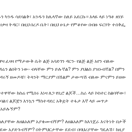
ን ካንዱ ሳደባልቅ፣ አንዱን ከሌላኛው ስለይ አደርኩ። እላዬ ላይ ነግቶ ጸሃይ
ቃዛ ትዳር፣ በዚህ በረዶ ቤት፣ በዚህ ሁኔታ የምቆየው በብዙ ፍርሃት ተሰቅፌ
 ፈዛዛ የማታውቅ ሴት ልጅ አሳድገን ዳርን- የልጅ ልጅ አየን ብለው
ትዳሬን ልበትን ነው› ብላቸው ምን ይሉኛል? ምን ያህልስ ያዝኑብኛል? በምን
 የዳሩኝ ዘመዶቼ፣ ትላንት ማርያም በሽልም ታውጣሽ ብለው ምናምን ይዘው
ዋቸው ከስሬ የሚሰሩ እነዛ ለጋ የቢሮ ልጆች…ስራ ላይ ኮስተር ስልባቸው፣
ባልና ልጆቿን እንኳን ማስተዳደር አቅቷት ተፋታ እኛ ላይ መጥታ
 አይሉኝም?
ለያቸው ለዘልአለም አያቄሙብኝም? ለዘልአለም ከእንጀራ እናትነት በታች
ደው አያድጉብኝም? በትምህርታቸው ደደብ፣ በባህሪያቸው ግዴለሽ፣ ከዚያ