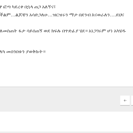
ፎጣ ካደረቀ በኋላ ጠጋ አለኝና፤
 አልችልም…ልጆቼን አሳድጋለሁ…ዝርዝሩን ማታ በደንብ እናወራለን….ደህና
ለመስጠት ፋታ ሳይሰጠኝ ወደ ክፍሉ በጥድፊያ ሄደ። አነጋገሩም ሆነ አካሄዱ
ለካ መሰንበቱን ያወቅኩት።