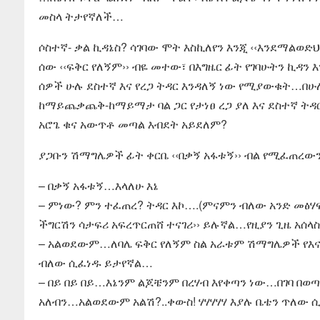
መስላ ትታየኛለች…
ሶስተኛ- ቃል ኪዳኔስ? ሳገባው ሞት እስኪለየን እንጂ ‹‹እንደማልወድ
ሰው ‹‹ፍቅር የለኝም›› ብዬ መተው፣ በእግዜር ፊት የገባሁትን ኪዳ
ሰዎች ሁሉ ደስተኛ እና የረጋ ትዳር እንዳለኝ ነው የሚያውቁት…በሁለ
ከማይጨቃጨቅ-ከማይማታ ባል ጋር የታነፀ ረጋ ያለ እና ደስተኛ ትዳር 
አሮጌ ቁና አውጥቶ መጣል እብደት አይደለም?
ያጋቡን ሽማግሌዎች ፊት ቀርቤ ‹‹በቃኝ አፋቱኝ›› ብል የሚፈጠረው
– በቃኝ አፋቱኝ…እላለሁ እኔ
– ምነው? ምን ተፈጠረ? ትዳር እኮ….(ምናምን ብለው አንድ መፅሃፍ 
ችግርሽን ሳታፍሪ አፍረጥርጠሸ ተናገሪ›› ይሉኛል…የዚያን ጊዜ አሰላስ
– አልወደውም…ለባሌ ፍቅር የለኝም ስል አራቱም ሽማግሌዎች የእና
ብለው ሲፈነዱ ይታየኛል…
– በይ በይ በይ…እኔንም ልጆቼንም በረሃብ እየቀጣን ነው…በገባ በ
አለብን…አልወደውም አልሽ?..ቀውስ! ሃሃሃሃሃ እያሉ ቤቴን ጥለው 