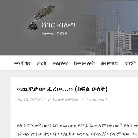
ሸገር ብሎግ
የጡመራ ድረገጽ
መነሻ ገጽ
ታሪክ
ፍልስፍና
ከመፅሓፍት
ልብወለድ
ግጥም
‹‹ጨዋታው ፈረሠ…›› (ክፍል ሁለት)
Jul 15, 2018
በ
ሕይወት እምሻው
1 comment
ይሄ ኑሮ ነው? ከዚህ ኑሮ ለመነጠል የምፈራው ለምንድነው? ይሄን 
በትዳሬ የደስታ ቅንጣት፣ የእርካታ ፍንጣሪ ሳይኖረኝ፣ ይሄ ምሶሶው 