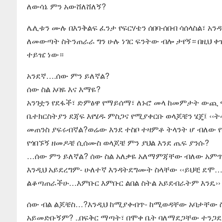
ለውሳኔ ምን አውሸለሸለኝ?
ሌሊቱን ሙሉ በእንቅልፍ ፈንታ የፍርሃቴን ሰበባ-ሰበብ ሳሰላስል፣ አንዱ
ለመውጣት ስትንጠራራ ግን ሁሉ ነገር ፍንትው ብሎ ታየኝ። በዚህ ቀዝ
ተይዤ ነው።
አንደኛ….ሰው ምን ይለኛል?
ሰው ስል አባዬ እና እማዬ?
አንገቷን የደፋች፣ ድምፅዋ የማይሰማ፣ ለኑሮ መላ ከመምታት ውጪ ዋዛ
ቤተክርስትያን ደጃፍ እየሄዱ ምስጋና የሚያቀርቡ ወላጆቼን ሄጄ፤ ‹‹
መጠንስ ያፍሩብኛል?ወሬው እንደ ተስቦ ተዛምቶ ትላንት ሆ ብለው
የጎበኙኝ ዘመዶቼ ሲሰሙስ ወላጆቼ ምን ያህል እንደ ጤፍ ያንሱ?
…ሰው ምን ይለኛል? ሰው ስል አለቃዬ አለማምጃቸው ብለው አምጥተ
እንዲህ አይደረግም- ሁለተኛ እንዳትደግሙት ስላቸው ‹‹ይህቺ ደሞ…
ልቆጣጠራችሁ…እምቡር እምቡር ልበል ስትል አይደብራትም እንዴ››
ሰው ብል ልጆቼስ…?እንዲህ ከሚያቀብጥ- ከሚወዳቸው አባታቸው ስ
አይመድቡኝም? ..በፍቅር ማጣት፣ በሞቀ ቤት ባለማደጋቸው ተንጋደ