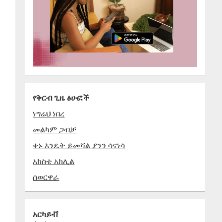
የቅርብ ጊዜ ፅሁፎች
ነግሬህ ነበረ
መልካም ጋብቻ
ቀኑ እንዴት ይመሻል ያንን ሳናነሳ
አክስቴ አክሊል
ሰወርዋራ
አርካይቭ