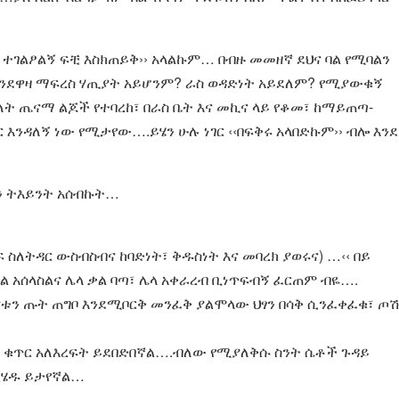
ህ ተገልፆልኝ ፍቺ እስክጠይቅ›› አላልኩም… በብዙ መመዘኛ ደህና ባል የሚባልን
ን እንደዋዛ ማፍረስ ሃጢያት አይሆንም? ራስ ወዳድነት አይደለም? የሚያውቁኝ
ት ጤናማ ልጆች የተባረከ፣ በራስ ቤት እና መኪና ላይ የቆመ፣ ከማይጠጣ-
እንዳለኝ ነው የሚታየው….ይሄን ሁሉ ነገር ‹‹በፍቅሩ አላበድኩም›› ብሎ እንደ
ን ትእይንት አሰብኩት…
ስለትዳር ውስብስብና ከባድነት፣ ቅዱስነት እና መባረክ ያወሩና) …‹‹ በይ
ል አሰላስልና ሌላ ቃል ባጣ፣ ሌላ አቀራረብ ቢነጥፍብኝ ፈርጠም ብዬ….
ቱን ጡት ጠግቦ እንደሚቦርቅ መንፈቅ ያልሞላው ህፃን በሳቅ ሲንፈቀፈቁ፣ ጦ
ወጣ ቁጥር አለእረፍት ይደበድበኛል….ብለው የሚያለቅሱ ስንት ሴቶች ጉዳይ
ሲሄዱ ይታየኛል…