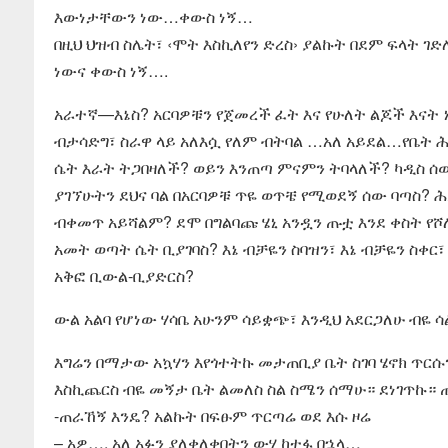
እውነታቸውን ነው…ቀውስ ነኝ…
በዚህ ህዝብ ስሌት፣ ‹ሞት እስኪለየን ድረስ› ያልኩት በደም ፍላት 
ነውና ቀውስ ነኝ….
አራተኛ—እኔስ? አርባዎቹን የጀመረች ፈት እና የሁለት ልጆች እናት 
ብታሳድግ፣ ስራዋ ላይ አለእሷ የለም ብትባል …አለ አይደል…የቤት 
ሴት እራት ትጋበዛለች? ወይን እንጠጣ ምናምን ትባላለች? ካዲስ 
ያገኘሁትን ደህና ባል በአርባዎቹ ጥዬ ወጥቼ የሚወደኝ ሰው ባጣስ? 
ብቀመጥ አይሻልም? ደሞ በግልባጩ ሄኒ አንዷን ጡቷ እንደ ቀስት የሾ
አመት ወጣት ሴት ቢያገባስ? እኔ ብቻዬን ስባዝን፣ እኔ ብቻዬን ስቀር፣
አቅፎ ቢውል-ቢያድርስ?
ውል አልባ የሆነው ሃሳቤ አሁንም ሳይቋጭ፣ እንዲህ አደርጋለሁ ብዬ ሳ
እግሬን በማታው አኳሃን እየጎተትኩ መታጠቢያ ቤት ስገባ ሄኖክ ጥርሱ
እስኪጨርስ ብዬ መኝታ ቤት ልመለስ ስል ስሜን ሰማሁ። ደነገጥኩ። ጠ
-ጠራኸኝ እንዴ? አልኩት በፍፁም ጥርጣሬ ወደ እሱ ዞሬ
– አዎ…. አለ አፉን ያለቀለቀበትን ውሃ ከተፋ በኋላ…