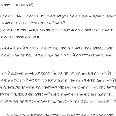
ደግሞ…..(በስመአብ!)
ን፣ ለልጆቹ ብሎ ተቆራጭ ቢያደረግልኝ እንኳን፣ ለልጆቹ ሲል መኪናውን ቢሰጠ
 ብዬ ወንድ ሆኜ ቤቴን ማስተዳደር እችላለሁ?
ከርት አድርገን፣ መኪና እየነዳን ወጥተን ቢሮ ውለን እየገባን፣ የስንቱ አለቃ
 ሁሉ ቤት ስንገባ ሴት ነን።
እየቀቀቀለች ልጆችን እንደምታሳድግ ያቺ የዋሻ ሴት ወንድ ያስፈልገናል…ግዳይ
ፈራራልን፣ አለ አይደል…ትንሽ የሚመስለውን ግን ችለን የማናደርገውን ሁሉ
ነው? ሲጀመር ቁመቴ አይደርስም (ለዚህ ብዬ ከፍ ያለ ጠረጴዛ ልገዛ ነው?)
ራተኛ ልቀጥር ነው? ወንድሞቼን አምፖል ጦሽ ብሎ በፈነዳ ቁጥር ልጠራ ነው?)
ሲበላሽ ጋራዥ ወስጄ ያልተበላሸውን ነገር በብዙ ብር ላሰራ፣ መኪናዬን አላግ
ቅንጥብጣቢ በ300 ብር ልገዛ ነው? ቤቱን ሽጡና ተካፈሉ ብንባልና ኪራይ ቤት
ላወረድን- እኛ ካልጫንን›› ብለው ከሚያስጨንቁኝ የሰፈር ስራ ፈት ዱርዬዎች 
ን…ያለ እርሱ እርዳታ ክምብል ብላ የምትደፋብን አለም ትልቅ እና አስፈሪ ነገር