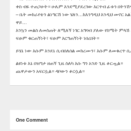
ቀስ ብዬ ተጠጋሁት። ሁሌም እንደሚያደረገው እርጥብ ፊቱን በትንሽዋ 
– ቤት መከራየቴን ልነግርሽ ነው ሄለን…ከእንግዲህ እንዲህ መኖር
ዋይ…
እንኳን መልስ ለመስጠት ለሚለኝ ነገር አግባብ ያለው የስሜት ምላሽ 
ፍፁም ቁርጠኝነት፣ ፍፁም እርግጠኝነት ነበረበት።
ይሄኔ ነው እሱም እንደኔ ሲብሰለሰል መክረሙን፣ እሱም ለመቁረጥ ሲ
ልዩነቱ እኔ በዝግታ ዘጠኝ ጊዜ ስለካ እሱ ግን አንድ ጊዜ ቆርጧል።
ጨዋታውን አፍርሷል። ዳቦውን ቆርሷል።
One Comment