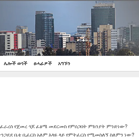
ሌሎች ወጎች
ፀሓፊዎች
አግኙን
መፈራረስ የጀመረ ጎጆ ፈፅሜ መደርመስ የምሰጋበት ምክንያት ምንድነው?
የተንጋደደ ቤቴ ቢፈርስ አለም እላዬ ላይ የምትፈርስ የሚመስለኝ ስለምን ነው?