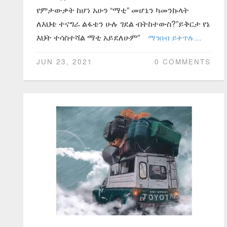
የምታውቃት ከሆነ አሁን “ማቲ” መሆኔን ካመንኩላት
ለእህቴ ተናግራ ልፋቴን ሁሉ ገደል ብትከተውስ?”ይቅርታ የኔ
እህት ተሳስተሻል ማቲ አይደለሁም”
ማንበብ ይቀጥሉ…
JUN 23, 2021
0 COMMENTS