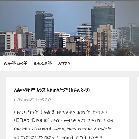
ሌሎች ወጎች
ፀሓፊዎች
አግኙን
አልወዳትም እንጂ አልጠላትም (ክፍል 8-9)
በ
ቤተልሔም ኒቆዲሞስ
(በተጋባዥነት) ክፍል 8 በቀጣዩ ቀን በጠዋት ተነሳሁ።
የERAን ‘Divano’ የተሰኘ ሙዚቃ እየሰማሁ በሞቀ ውሀ
ሰውነቴን አስደበደብኩ።ሙዚቃውና የውሀው እንፋሎት
ተደማምሮ የሆነ ስርየት የመስጠት ስሜት አለው።