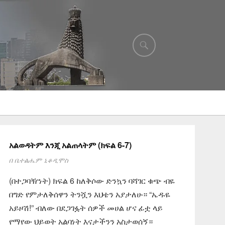
አልወዳትም እንጂ አልጠላትም (ክፍል 6-7)
በ
ቤተልሔም ኒቆዲሞስ
(በተጋባዥነት) ክፍል 6 ከለቅሶው ድንኳን ባሻገር ቁጭ ብዬ
በግድ የምታለቅሰዋን ትንሿን እህቴን አያታለሁ። “ኤዱዬ
አይዞሽ!” ብለው በደጋገፏት ሰዎች መሀል ሆና ፊቷ ላይ
የማየው ህይወት አልባነት እናታችንን አስታወሰኝ።