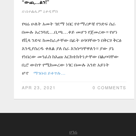
“ውጪ…ልን!”
በ
ቤተልሔም ኒቆዲሞስ
የዛሬ ሁለት አመት ገደማ ነበር የተማሪዎቼ የንድፍ ስራ
በሙሉ አረንጓዴ…ቢጫ…ቀይ መሆን የጀመረው። የሆነ
የቪላ ንድፍ ከመስራታቸው በፊት ሀሳባቸውን በቅርፃ ቅርፅ
እንዲያስረዱ ቀለል ያለ ስራ እንሰጣቸዋለን። ያው ያኔ
የነበረው መንፈስ ከእጩ አርክቴክትነታቸው በልጦባቸው
ቢሮ ውስጥ የሚከመረው ነገር በሙሉ አንድ አይነት
ሆኖ
ማንበብ ይቀጥሉ…
APR 23, 2021
0 COMMENTS
ሀገሬ