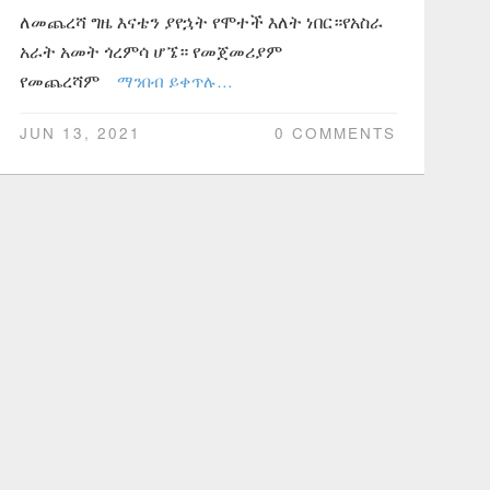
ለመጨረሻ ግዜ እናቴን ያየኋት የሞተች እለት ነበር።የአስራ
አራት አመት ጎረምሳ ሆኜ። የመጀመሪያም
የመጨረሻም
ማንበብ ይቀጥሉ…
JUN 13, 2021
0 COMMENTS