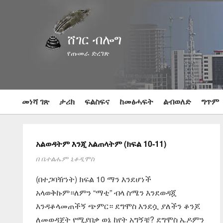
ሸገር ብሎግ
የጡመራ ድረገጽ
መነሻ ገጽ
ታሪክ
ፍልስፍና
ከመፅሓፍት
ልብወለድ
ግጥም
አልወዳትም እንጂ አልጠላትም (ክፍል 10-11)
በ
ቤተልሔም ኒቆዲሞስ
(በተጋባዥነት) ክፍል 10 ማን እንደሆነች
አላወቅኩም።ለምን “ማቲ” ብላ ስሜን እንደወዳጇ
እንዳቆላመጠችኝ ጭምር። ደግሞስ እንደሷ ያለችን ቆንጆ
ለመወዳጀት የሚያበቃ ወኔ ከየት አግኝቼ? ደግሞስ ኤዶምን