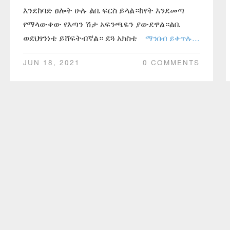
እንደከባድ ፀሎት ሁሉ ልቤ ፍርስ ይላል።ከየት እንደመጣ
የማላውቀው የእጣን ሽታ አፍንጫዬን ያውደዋል።ልቤ
ወደህፃንነቴ ይሸፍትብኛል። ደጓ አክስቴ
ማንበብ ይቀጥሉ…
JUN 18, 2021
0 COMMENTS