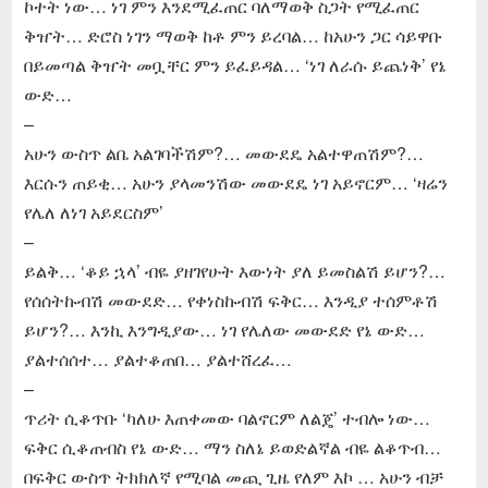
ኮተት ነው… ነገ ምን እንደሚፈጠር ባለማወቅ ስጋት የሚፈጠር
ቅዠት… ድሮስ ነገን ማወቅ ከቶ ምን ይረባል… ከአሁን ጋር ሳይዋቡ
በይመጣል ቅዠት መቧቸር ምን ይፈይዳል… ‘ነገ ለራሱ ይጨነቅ’ የኔ
ውድ…
–
አሁን ውስጥ ልቤ አልገባችሽም?… መውደዴ አልተዋጠሽም?…
እርሱን ጠይቂ… አሁን ያላመንሽው መውደዴ ነገ አይኖርም… ‘ዛሬን
የሌለ ለነገ አይደርስም’
–
ይልቅ… ‘ቆይ ኋላ’ ብዬ ያዘገየሁት እውነት ያለ ይመስልሽ ይሆን?…
የሰሰትኩብሽ መውደድ… የቀነስኩብሽ ፍቅር… እንዲያ ተሰምቶሽ
ይሆን?… እንኪ እንግዲያው… ነገ የሌለው መውደድ የኔ ውድ…
ያልተሰሰተ… ያልተቆጠበ… ያልተሸረፈ…
–
ጥሪት ሲቆጥቡ ‘ካለሁ እጠቀመው ባልኖርም ለልጄ’ ተብሎ ነው…
ፍቅር ሲቆጠብስ የኔ ውድ… ማን ስለኔ ይወድልኛል ብዬ ልቆጥብ…
በፍቅር ውስጥ ትክክለኛ የሚባል መጪ ጊዜ የለም እኮ … አሁን ብቻ