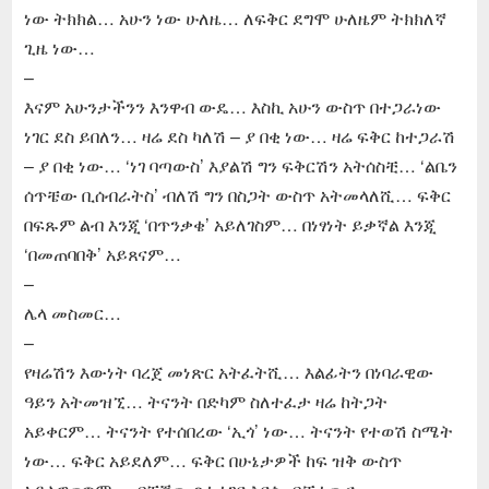
ነው ትክክል… አሁን ነው ሁለዜ… ለፍቅር ደግሞ ሁለዜም ትክክለኛ
ጊዜ ነው…
–
እናም አሁንታችንን እንዋብ ውዴ… እስኪ አሁን ውስጥ በተጋራነው
ነገር ደስ ይበለን… ዛሬ ደስ ካለሽ – ያ በቂ ነው… ዛሬ ፍቅር ከተጋራሽ
– ያ በቂ ነው… ‘ነገ ባጣውስ’ እያልሽ ግን ፍቅርሽን አትሰስቺ… ‘ልቤን
ሰጥቼው ቢሰብራትስ’ ብለሽ ግን በስጋት ውስጥ አትመላለሺ… ፍቅር
በፍጹም ልብ እንጂ ‘በጥንቃቄ’ አይለገስም… በነፃነት ይቃኛል እንጂ
‘በመጠባበቅ’ አይጸናም…
–
ሌላ መስመር…
–
የዛሬሽን እውነት ባረጀ መነጽር አትፈትሺ… እልፊትን በነባራዊው
ዓይን አትመዝኚ… ትናንት በድካም ስለተፈታ ዛሬ ከትጋት
አይቀርም… ትናንት የተሰበረው ‘ኢጎ’ ነው… ትናንት የተወሽ ስሜት
ነው… ፍቅር አይደለም… ፍቅር በሁኔታዎች ከፍ ዝቅ ውስጥ