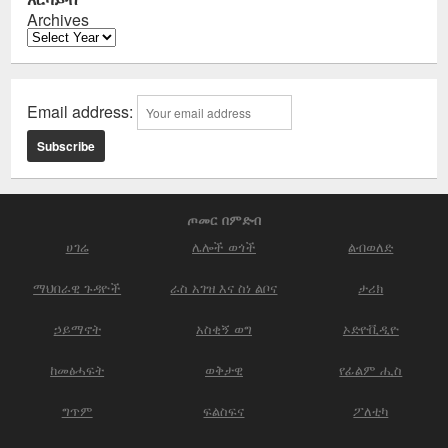
Archives
Email address:
ጦመር በምድብ
ሀገሬ
ሌሎች ወጎች
ልብወለድ
ማህበራዊ ጉዳዮች
ራስ አገዝ እና ስነ ልቦና
ታሪክ
ኃይማኖት
አስቂኝ ወግ
ኦድዮቪዲዮ
ከመፅሓፍት
ወቅታዊ
የፊልም ሒስ
ግጥም
ፍልስፍና
ፖለቲካ