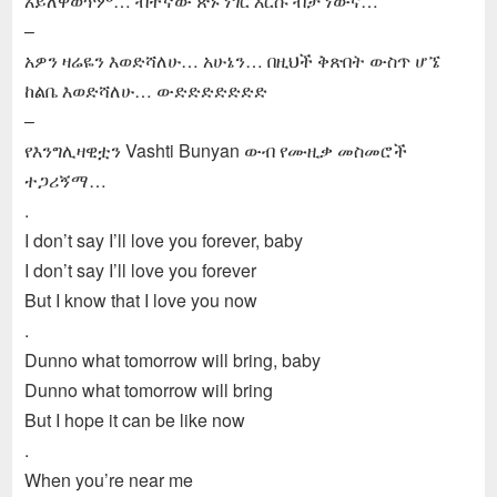
አይለዋወጥም… ብቸኛው ጽኑ ነገር እርሱ ብቻ ነውና…
–
አዎን ዛሬዬን እወድሻለሁ… አሁኔን… በዚህች ቅጽበት ውስጥ ሆኜ
ከልቤ እወድሻለሁ… ውድድድድድድድ
–
የእንግሊዛዊቷን Vashti Bunyan ውብ የሙዚቃ መስመሮች
ተጋሪኝማ…
.
I don’t say I’ll love you forever, baby
I don’t say I’ll love you forever
But I know that I love you now
.
Dunno what tomorrow will bring, baby
Dunno what tomorrow will bring
But I hope it can be like now
.
When you’re near me