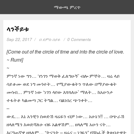
ማውጫ ምረጥ
ላንችይቱ
Sep 22, 2017
በ
ደምስ ሰይፉ
0 Comments
[Come out of the circle of time and into the circle of love.
~ Rumi]
~
ምንኛ ነው ግን… ‘የነገን ማወቅ ፈለግሁኝ’ ብሎ ምኞት… ዛሬ ላይ
ሳይቆሙ ወደ ነግ መጎተት… የሚያውቁትን ጥለው በማያውቁት
መሳብ… ምንኛ ነው ‘ነገን ላየው እጓጓለሁ’ ማለት… ከአሁንታ
ተፋትቶ ካልመጣ ጋር ትግል… ባልነበረ ጭንቀት…
–
ውዴ… እኔ አንቺን ስወድሽ ዛሬዬን ብቻ ነው… አሁኔን!! … በጭራሽ
ዘላለሜን እወድሻለሁ ብዬ አልዋሽም… ዘላለሜ አሁን ናት…
እርግጠኛዋ ዘላለም… “ትናንት – ዛሬና – ነገዬን” የሸከፈች ቅጽበታዊት