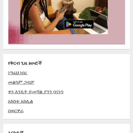
የቅርብ ጊዜ ፅሁፎች
ነግሬህ ነበረ
መልካም ጋብቻ
ቀኑ እንዴት ይመሻል ያንን ሳናነሳ
አክስቴ አክሊል
ሰወርዋራ
አርካይቭ