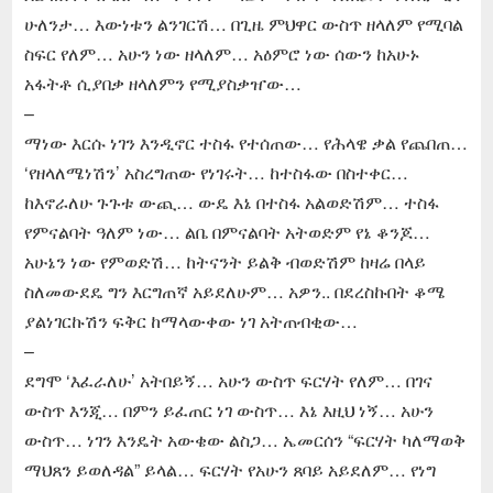
ሁለንታ… እውነቱን ልንገርሽ… በጊዜ ምህዋር ውስጥ ዘላለም የሚባል
ስፍር የለም… አሁን ነው ዘላለም… አዕምሮ ነው ሰውን ከአሁኑ
አፋትቶ ሲያበቃ ዘላለምን የሚያስቃዠው…
–
ማነው እርሱ ነገን እንዲኖር ተስፋ የተሰጠው… የሕላዌ ቃል የጨበጠ…
‘የዘላለሜነሽን’ አስረግጠው የነገሩት… ከተስፋው በስተቀር…
ከእኖራለሁ ጉጉቱ ውጪ… ውዴ እኔ በተስፋ አልወድሽም… ተስፋ
የምናልባት ዓለም ነው… ልቤ በምናልባት አትወድም የኔ ቆንጆ…
አሁኔን ነው የምወድሽ… ከትናንት ይልቅ ብወድሽም ከዛሬ በላይ
ስለመውደዴ ግን እርግጠኛ አይደለሁም… አዎን.. በደረስኩበት ቆሜ
ያልነገርኩሽን ፍቅር ከማላውቀው ነገ አትጠብቂው…
–
ደግሞ ‘እፈራለሁ’ አትበይኝ… አሁን ውስጥ ፍርሃት የለም… በገና
ውስጥ እንጂ… በምን ይፈጠር ነገ ውስጥ… እኔ እዚህ ነኝ… አሁን
ውስጥ… ነገን እንዴት አውቄው ልስጋ… ኤመርሰን “ፍርሃት ካለማወቅ
ማህጸን ይወለዳል” ይላል… ፍርሃት የአሁን ጸባይ አይደለም… የነግ