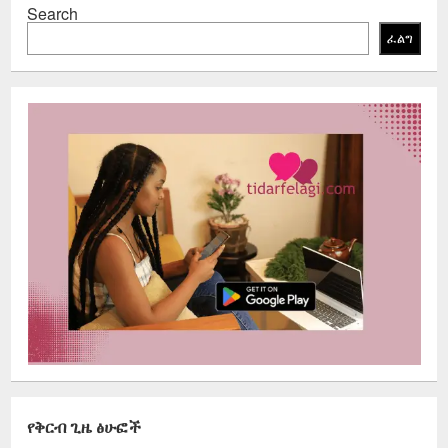
Search
ፈልግ
የቅርብ ጊዜ ፅሁፎች