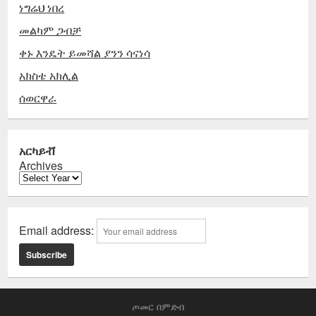
ነግሬህ ነበረ
መልካም ጋብቻ
ቀኑ እንዴት ይመሻል ያንን ሳናነሳ
አክስቴ አክሊል
ሰወርዋራ
አርካይቭ
Archives
Email address:
ጦመር በምድብ