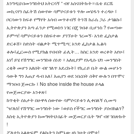
እንግዲህ በመንግስትህ አትርሳኝ “ ብየ አሰናበትኩት። ቤቴ ደርሼ
መኪናየን ስፈትሽ ሰውየው ሳምሶናይቱን ጥሎ መሄዱን ተረዳሁ ፤
ቦርሳውን ከፍቶ የማየት አሳብ መጥቶብኝ ትንሽ ከራሴ ጋራ ታገልኩ፤
ኢትዮጵያን እጣ ፈንታ የሚወስን ነገር በጄ ገብቶ ቢሆንስ ? የመጣው
ይምጣ! ሳምሶናይቱን ስከፍተው ያገኘሁት ገረመኝ- አንድ ፌስታል
ድርቆሸ፥ ስድስት ብልቃት ሚጥሚጣ; አንድ ፌስታል ኤልሳ
ቆሎ፤ፌርሙስ የሚያክል የብብት ፊሊት… ከስር አንድ ወረቀት አየሁ፤
አሃ! ይሄ የሽግግር መንግስቱ ሰነድ ፥ አለዚያም የአዲሱ ህገ -መንግስት
ረቂቅ መሆን አለበት ብየ ገለጥ አደረኩት፤ የኪራይ ቤት ውል መሆኑን
ሳውቅ ግን እጢየ ዱብ አለ፤ እጢየን ወደ ነበረበት ሰቅየ ውሉን በጥሞና
ማንበብ ጀመርኩ ፤ No shoe inside the house ይላል
የመጀመርያው አንቀጽ፤
ከጥቂት ሰአታት በሁዋላ ሰውየው ሳምሶናይቱን ሊቀበለኝ ሲመጣ
“ዠለስ! የሽግግር መንግስት ነው ፤ወይስ የችግር መንግስት ያሰብክልን?
እስቲ ኢትዮጵያን ከመግዛትህ በፊት መጀመርያ ቤት ግዛ“ ብየ ገሰጽኩት
!
ፖለቲካ አልጽፍም ያልኩትን ከምኔው ዘነጋሁት በሞቴ!