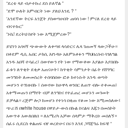
“ደረቴ ላይ ብታተኩሪ ደስ ይለኛል ”
“ደሞ ሁለት እምብርት ነው ያለህ እንዴ ? ”
‘አንደኛው ትርፍ አንጀት ያስወጣሁበት ጠባሳ ነው ! ምናለ ደረቴ ላይ
ብናተኩር”
“ኦኬ! ደረትህ ከየት ነው እሚጀምረው?”
ይሄንን አሳዛኝ ጭውውት ለቀጣዩ ላሳድርና ሌላ ገጠመኝ ላውጋችሁ።
በቀደም ዲሲ ኡበር ታክሲ እየነዳሁ አለምአቀፉን ማህበረሰብ ሳገለግል
አንዱ አበሻ ተሳፈረ፤ ሰውየውን የት ነው የማውቀው እያልሁ እያሰበኩ
ፊቱን ለጥቂት ደቂቃ አጠናሁት፤ ከጥቂት ሳምንታት በፊት የሸግግር
መንግስት ለመመስረት ተሰባስበው ፎቶ ከተነሱት አንዱ ወጣት
መሆኑን ተገነዘብኩ ፤ ሰውየው ከሁዋላ ወንበር ለጠጥ ብሎ ተቀመጠ፤
አቀማመጡን በማየት ብቻ ለንግስና የተፈጠረ መሆኑን መገመት
ይቻላል። ረጅም ሎጋ ከመሆኑ የተነሳ በቂጡ የቆመ ነው እሚመስለው፤
ጭራሽ በwhite house በዋይታ-ውስ በኩል ስናልፍ እጁን በመስኮት
አውጥቶ አውለበለበ ። ለአሜሪካ አቻው ሰላምታ ማቅረቡ መሰለኝ።
ሰፈሩ ሲደርስ ቀልጠፍ ብየ ወረድሁና በሩን እንደ ጋሻጃግሬ ከፍቼ “