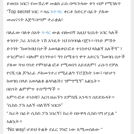
ይወሰኑ ነበር፤ የሙሽራዋ መልክ ራሱ በጫጉላው ቀን ብቻ የሚገለጥ
“Top secret ነበር ። ዛሬ
ከትዳር
ቀርቶ ከድርያ በፊት ያለው
መጠናናት እጅግ በጣም ተራቋል፤
ባለፈው ባለቀ ሰአት
ትዳር
ውል ብሎብኝ እዚህ ጎረቤት አገር ካለች
ቀንበጥ ጋራ እንዴት ነሽ እንዴት ነህ ስንባባል ባጀን። ባንድ ምሽት
ድንገት “ከወገብህ በታች አወላልቀህ ፎቶ ተነስተህ ላክልኝ አለችኝ” ፤
ተገረምሁ፤ ብሎም ደነገጥሁ፤ ግን ስሜቴን ዋጥ አድርጌ ”ከወገቤ በታች
ያለው ጓዝ ባንድ የሞባይል ፎቶ የሚወሰን አይደለም፤ ራሱን የቻለ
የናሺናል ጆግራፊ ዶከመንተሪ የሚፈልግ ፕሮጀክት ነው፤ ባይሆን
ከወገቤ በላይ አወላልቄ ልላካልሽና ገምግሚኝ” አልኳት።
በስንት ልምምጥ ተስማማች ።
አምሳ ፎቶ ተነስቼ፤ አርባ ዘጠኙን ደምስሼ አንዱን ሰደድኩላት።
“ሲክስ ፓክ አለኝ ብለኸኝ ነበርኮ”
“ ከራት በፊት ሲክስ ፓክ ነበረኝ፤ ከራት በሁዋላ ሲክስ ባግ ሆኗል “
አልኳት።
“No way! ሆድህ ትልቅ ያፈር ገንፎ ነው እሚመስለው “