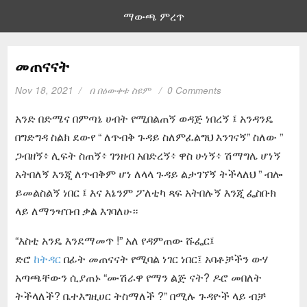
ማውጫ ምረጥ
መጠናናት
Nov 18, 2021
በ
በዕውቀቱ ስዩም
0 Comments
አንድ በድሜና በምጣኔ ሀብት የሚበልጠኝ ወዳጅ ነበረኝ ፤ አንዳንዴ
በግድግዳ ስልክ ደውየ “ ለጥብቅ ጉዳይ ስለምፈልግህ እንገናኝ” ስለው ”
ጋብዘኝ፥ ሊፍት ስጠኝ፥ ገንዘብ አበድረኝ፥ ዋስ ሁነኝ፥ ሽማግሌ ሆነኝ
አትበለኝ እንጂ ለጥብቅም ሆነ ለላላ ጉዳይ ልታገኘኝ ትችላለህ ” ብሎ
ይመልስልኝ ነበር ፤ እና እኔንም ፖለቲካ ጻፍ አትበሉኝ እንጂ ፌስቡክ
ላይ ለማንዣበብ ቃል እገባለሁ።
“እስቲ አንዴ እንደማመጥ !” አለ የዳምጠው ሹፌር፤
ድሮ
ከትዳር
በፊት መጠናናት የሚባል ነገር ነበር፤ አባቶቻችን ውሃ
አጣጫቸውን ሲያጠኑ “ሙሽራዋ የማን ልጅ ናት? ዶሮ መበለት
ትችላለች? ቤተእግዚሀር ትስማለች ?” በሚሉ ጉዳዮች ላይ ብቻ