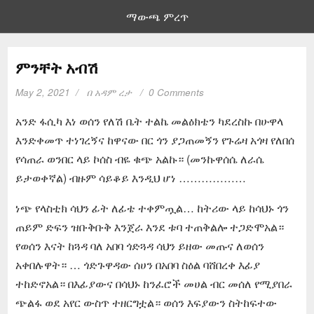
ማውጫ ምረጥ
ምንቸት አብሽ
May 2, 2021
በ
አዳም ረታ
0 Comments
አንድ ፋሲካ እነ ወሰን የለሽ ቤት ተልኬ መልዕክቴን ካደረስኩ በሁዋላ
እንድቀመጥ ተነገረኝና ከዋናው በር ጎን ያጋጠመኝን የጉሬዛ አጎዛ የለበሰ
የሳጠራ ወንበር ላይ ኮሰስ ብዬ ቁጭ አልኩ። (መንኩዋሰሴ ለራሴ
ይታወቀኛል) ብዙም ሳይቆይ እንዲህ ሆነ ………………
ነጭ የላስቲክ ሳህን ፊት ለፊቴ ተቀምጧል… ከትሪው ላይ ከሳህኑ ጎን
ጠይም ድፍን ዝቡቅቡቅ እንጀራ እንደ ቱባ ተጠቅልሎ ተጋድሞአል።
የወሰን እናት ከጓዳ ባለ አበባ ጎድጓዳ ሳህን ይዘው መጡና ለወሰን
አቀበሉዋት። … ጎድጉዋዳው ሰሀን በአበባ ስዕል ባሸበረቀ እፊያ
ተከድኖአል። በእፊያውና በሳህኑ ከንፈሮች መሀል ብር መሰለ የሚያበራ
ጭልፋ ወደ አየር ውስጥ ተዘርግቷል። ወሰን እፍያውን ስትከፍተው