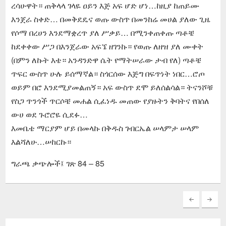
ረሳሁዋት። ጠቅላላ ገላዬ ዐይን እጅ አፍ ሆድ ሆነ…ከዚያ ከጠይሙ
እንጀራ ስቀድ… በመቅደዴና ወጡ ውስጥ በመንከሬ መሀል ያለው ጊዜ
የሶማ በረሀን እንደማቋረጥ ያለ ሥቃይ… በሚንቀጠቀጡ ጣቶቼ
ከደቀቀው ሥጋ በእንጀራው አፍኜ ዘገንኩ። የወጡ ለዘዝ ያለ ሙቀት
(በምን ለኩት እቴ። አንዳንድዋ ሴት የማትሠራው ታብ የለ) ጣቶቼ
ጥፍር ውስጥ ሁሉ ይሰማኛል። ስጎርሰው እጅግ በፍጥነት ነበር…ሮጦ
ወይም በሮ እንደሚያመልጠኝ። አፍ ውስጥ ደሞ ይለሰልሳል። ትናንሾቹ
የስጋ ጥንጎች ጥርሶቼ መሐል ሲፈነዱ መጠው የያዙትን ቅባትና የበሰለ
ውሀ ወደ ጉሮሮዬ ሲደፉ…
እመቤቴ ማርያም ሆይ በመላኩ በቅዱስ ገብርኤል ሠላምታ ሠላም
እልሻለሁ…ሠከርኩ።
ግራጫ ቃጭሎች፤ ገጽ 84 – 85