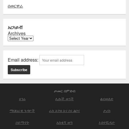
ሰወርዋራ
አርካይቭ
Archives
Email address:
ጦመር በምድብ
ሀገሬ
ሌሎች ወጎች
ልብወለድ
ማህበራዊ ጉዳዮች
ራስ አገዝ እና ስነ ልቦና
ታሪክ
ኃይማኖት
አስቂኝ ወግ
ኦድዮቪዲዮ