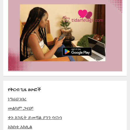
የቅርብ ጊዜ ፅሁፎች
ነግሬህ ነበረ
መልካም ጋብቻ
ቀኑ እንዴት ይመሻል ያንን ሳናነሳ
አክስቴ አክሊል