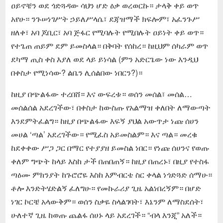
ዐይኖቼን ወደ ጎድጓዳው ሳህን ሆድ ዕቃ ወረወርኩ። ታላቅ ቀይ ወጥ
አየሁ። ንጉሠነገሥት ኃይለሥላሴ፣ ደጃዝማች ክፍሎም፣ አፈንጉሥ
ዘለቀ፣ አባ ጆቢር፣ አባ ጅፋር የሚባሉት የሚበሉት ዐይነት ቀይ ወጥ።
የተጌጠ ጠይም ደም ይመስላል። በቅባት የሰከረ። ከዚህም ሰካራም ወጥ
ደካማ ጢስ ቀስ እያለ ወደ ላይ ይነሳል (ምን አድርጌው ነው እንዲህ
በቀስታ የሚነሳው? ልቤን ሊሰልበው ነበርን?)።
ከዚያ በጭልፋው ተረበሸ። እና ውፍረቱ። ወሰን መሰል፣ መሰል…
መሰልሰል አደረገችው፣ በቀስታ ከውስጡ የአልማዝ ቀለበት ለማውጣት
እንደምትፈልግ። ከዚያ በጭልፋው እፍኝ ያህል አውጥታ ነጩ ሰሀን
መሀል ‘ጣል’ አደረገችው። የሚፈስ አይመስልም። እና ጣል። መረቁ
ከደቀቀው ሥጋ ጋር በማር የተያያዘ ይመስል ነበር። የነጩ ሰሀንና የወጡ
ቀለም ግጭት ከላይ እስከ ታች በጠበጠኝ። ከዚያ በጠረኑ፣ በዚያ የተስፋ
ጣዕሙ ምክንያት ከጉሮሮዬ እስከ እምብርቴ ስር ቀላል ነጎድጓድ ሰማሁ።
ቶሎ እንድትሄድልኝ ፈለግሁ። የመኩራሪያ ጊዜ አልነበረኝም። በሆድ
ነገር ኮርቼ አላውቅም። ወሰን ስቃዬ ስላልገባት፣ እኔንም ለማስደሰት፣
ሁለተኛ ጊዜ ከወጡ ጨልፋ ሰሀኑ ላይ አደረገች። “ብላ እንጂ” አለች።