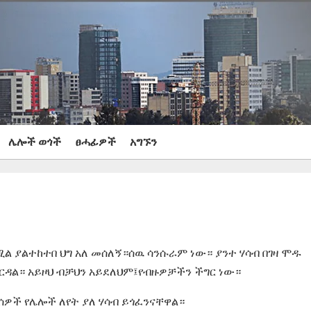
ሌሎች ወጎች
ፀሓፊዎች
አግኙን
ያልተከተበ ህግ አለ መሰለኝ።ሰዉ ሳንሱራም ነው። ያንተ ሃሳብ በገዛ ሞዱ
ርዳል። አይዞህ ብቻህን አይደለህም፤የብዙዎቻችን ችግር ነው።
ሰዎች የሌሎች ለየት ያለ ሃሳብ ይጎፈንናቸዋል።