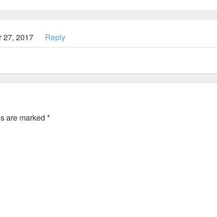
 27, 2017
Reply
ds are marked
*