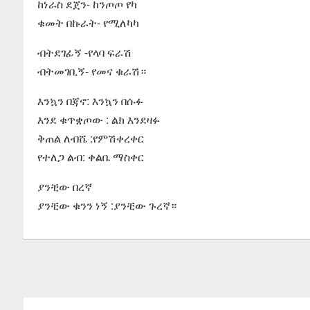
ከነራስ ደጀን- ከንጦጦ የካ
ቁመት በኩራት- የሚለካካ
ብትደገፊኝ -የላባ ፍራሽ
ብትመገቢኝ- የመና ቁራሽ።
እንኳን በጃኖ: እንኳን በሱፉ
እንደ ቁጥቋጦው : ልክ እንደዛፉ
ቅጠል ለብሼ :የምሽቀረቀር
የተለጋ ልብ: ቀልቤ ማስቀር
ያንቺው በረኛ
ያንቺው ቁንን ነኝ :ያንቺው ጉረኛ።