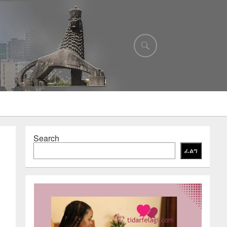
Search
ፈልግ