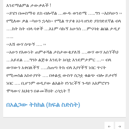
እንደማልምል ታውቃለች !
‹‹ይሄን በመስማቴ ደስ ብሎኛል …ውዱ ወንድሜ …..ግን ‹‹እስካሁን ››
የሚለው ቃል ‹‹ካሁን ኋላስ›› የሚል ጥያቄ አነሳ ዘንድ ያስገድደኛል ብላ
….ከት ከት ብላ ሳቀች …እኔም ሳኩኝ አሁንስ …ምናባቴ ልበል ታዲያ
…..
‹‹እሽ ውሃ ስጭኝ …. ››
‹‹አሁን የእውነት ጠምቶሻል ታስታውቂያለሽ ….ውሃ ውሃ አሰኘችህ
…አይደል ….ግንኮ ልጅቱ እንዴት አባቷ እንደምታምር …›› ብላ
ውሃውን አቀበለችኝ …..ስጠጣ ትክ ብላ እያየችኝ ነበር ጥናት
የሚመስል አስተያየት …. በቀልዷ ውስጥ ስጋቷ ቁልጭ ብሎ ይታየኝ
ነበር …. ቢሆንም ወዲያው ልእልት የነገረችኝ ጉዳይ አእምሮየን
ሞላውና እህቴን በቆመችበት ረሳኋት !!
በአልጋው ትክክል (ክፍል ስድስት)