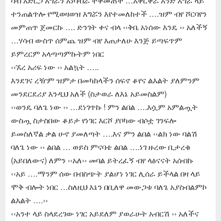
ሳብ አድርጋ እግሯን አነባብራ ተቀመጠች …አቀርቅራ አንድ እግሯ ላይ
ተንጠልጥሎ የሚወዛወዝ እግሯን እየተመለከተች ….ዝም ብየ ሾርባየን
መምጠጥ ጀመርኩ …. ድንገት ቀና ብላ ‹‹ቅቤ አነሰው እንዴ ›› አለችኝ
…ሃሳብ ውስጥ ሰምጨ ዝም ብየ እጠታለሁ እንጅ ይጣፍጥም
ይምረርም አላጣጣምኩትም ነበር
‹‹ኧረ አሪፍ ነው ›› አልኳት …..
እንደገና ረዥም ዝምታ በመካከላችን ሰፍኖ ቆየና ልእልት ያለምንም
መንደርደሪያ እንዲህ አለች (ስታወራ ለእኔ አይመስልም)
‹‹ወንዴ ባለጌ ነው ›› …ደነገጥኩ ! ምን ልበል ….እሷም አምልጧት
ውስጧ ስታስበው ቆይታ የነገር እርሾ ያቦካው ብሶቷ ገንፍሎ
ይመስለኛል ቃል ሁኖ ያመለጣት ….እና ምን ልበል ‹‹ልክ ነው ባልሽ
ባለጌ ነው ›› ልበል … ወይስ ምናባቴ ልበል ….ነገ ዙረው ቢታረቁ
(አይበለውና) ለምን ‹‹አለ›› መባል ይትረፈኝ ብየ ላፅናናት አሰብኩ
‹‹አይ ….ማንም ሰው በብስጭት ያልሆነ ነገር ሊሰራ ይችላል በዛ ላይ
ሞቅ ብሎት ነበር …ስለዚህ እኔን በቢለዋ መውጋቱ ባለጌ አያስብልምኮ
ልእልት ….››
‹‹አንተ ላይ ስላደረገው ነገር አይደለም ያወራሁት አብርሽ ›› አለችና