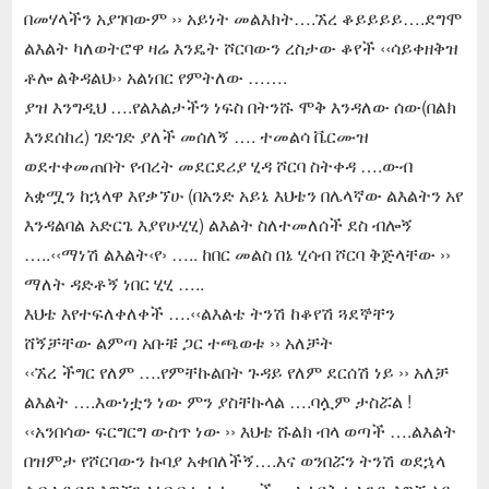
በመሃላችን አያገባውም ›› አይነት መልእክት….ኧረ ቆይይይይ….ደግሞ
ልእልት ካለወትሮዋ ዛሬ እንዴት ሾርባውን ረስታው ቆየች ‹‹ሳይቀዘቅዝ
ቶሎ ልቅዳልህ›› አልነበር የምትለው …….
ያዝ እንግዲህ ….የልእልታችን ነፍስ በትንሹ ሞቅ እንዳለው ሰው(በልክ
እንደሰከረ) ገድገድ ያለች መሰለኝ …. ተመልሳ ቬርሙዝ
ወደተቀመጠበት የብረት መደርደሪያ ሂዳ ሾርባ ስትቀዳ ….ውብ
አቋሟን ከኋላዋ እየቃኘሁ (በአንድ አይኔ እህቴን በሌላኛው ልእልትን አየ
እንዳልባል አድርጌ እያየሁሂሂ) ልእልት ስለተመለሰች ደስ ብሎኝ
…..‹‹ማነሽ ልእልት‹የ› ….. ከበር መልስ በኔ ሂሳብ ሾርባ ቅጅላቸው ››
ማለት ዳድቶኝ ነበር ሂሂ …..
እህቴ እየተፍለቀለቀች ….‹‹ልእልቴ ትንሽ ከቆየሽ ጓደኞቸን
ሸኝቻቸው ልምጣ አቡቹ ጋር ተጫወቱ ›› አለቻት
‹‹ኧረ ችግር የለም ….የምቸኩልበት ጉዳይ የለም ደርሰሽ ነይ ›› አለቻ
ልእልት ….እውነቷን ነው ምን ያስቸኩላል ….ባሏም ታስሯል !
‹‹አንበሳው ፍርግርግ ውስጥ ነው ›› እህቴ ሹልክ ብላ ወጣች ….ልእልት
በዝምታ የሾርባውን ኩባያ አቀበለችኝ….እና ወንበሯን ትንሽ ወደኋላ