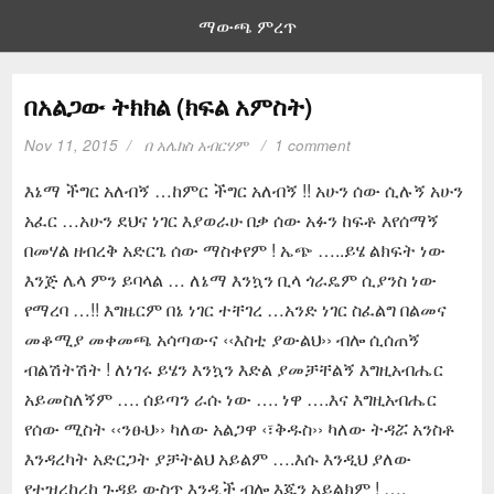
ማውጫ ምረጥ
በአልጋው ትክክል (ክፍል አምስት)
Nov 11, 2015
በ
አሌክስ አብርሃም
1 comment
እኔማ ችግር አለብኝ …ከምር ችግር አለብኝ !! አሁን ሰው ሲሉኝ አሁን
አፈር …አሁን ደህና ነገር እያወራሁ በቃ ሰው አፉን ከፍቶ እየሰማኝ
በመሃል ዘብረቅ አድርጌ ሰው ማስቀየም ! ኤጭ …..ይሄ ልክፍት ነው
እንጅ ሌላ ምን ይባላል … ለኔማ እንኳን ቢላ ጎራዴም ሲያንስ ነው
የማረባ …!! እግዜርም በኔ ነገር ተቸገረ …አንድ ነገር ስፈልግ በልመና
መቆሚያ መቀመጫ አሳጣውና ‹‹እስቲ ያውልህ›› ብሎ ሲሰጠኝ
ብልሽትሽት ! ለነገሩ ይሄን እንኳን እድል ያመቻቸልኝ እግዚአብሔር
አይመስለኝም …. ሰይጣን ራሱ ነው …. ነዋ ….እና እግዚአብሔር
የሰው ሚስት ‹‹ንፁህ›› ካለው አልጋዋ ‹፣ቅዱስ›› ካለው ትዳሯ አንስቶ
እንዳረካት አድርጋት ያቻትልህ አይልም ….እሱ እንዲህ ያለው
የተዝረከረከ ጉዳይ ውስጥ እንዲች ብሎ እጁን አይልክም ! ….