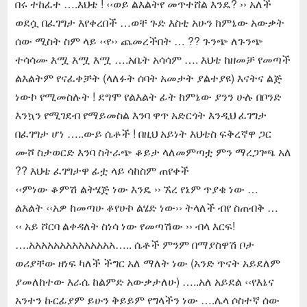
በሩ ተከፈተ ….እህቴ ! ‹‹ወይ ልእልትየ መጥተሸል እንዴ? ›› አለች
ወደሷ በፈገግታ እየቀረበች …ወቸ ጉድ እስቲ አሁን ከምኔው አውቃት
ሰው ሚስት ስም ላይ ‹‹የ›› ጨመረችበት … ?? ጉንጭ ለጉንጭ
ተሳሳሙ እሟ እሟ እሟ ….አቤት አሳሳም …. እህቴ ከዘመቻ የመጣች
ልእልትም የናፈቀቻት (ላለፉት ሰባት አመታት ያልተያዩ) እናትና ልጅ
ነውኮ የሚመስሉት ! ደግሞ የልእልት ፊት ከምኔው ያንን ሁሉ በቦንድ
እንኳን የሚገደብ የማይመስል እንባ ዋጥ አድርጎት እንዲህ ፈገግታ
በፈገግታ ሆነ …..ውይ ሴቶች ! በዚህ አይነት እህቴስ ፍቅረኛዋ ጋር
ሙሾ ስታወርድ እንባ ስትራጭ ቆይታ ላለመምጣቷ ምን ማረጋገጫ አለ
?? እህቴ ፈገግታዋ ፊቷ ላይ ሳከስም ጠየቀች
‹‹ምነው ቆምሽ ልትሄጅ ነው እንዴ ›› ኧረ የኔም ጥያቄ ነው …
ልእልት ‹‹አዎ ከመጣሁ ቆየሁኮ ልሄድ ነው›› ትላለች ብየ ስጠብቅ …
‹‹ አይ ሾርባ ልቀዳለት ስነሳ ነው የመጣሽው ›› ብላ እርፍ!
….አአአአአአአአአአአአአአ….. ሴቶች ምንም በማያስዋሽ ቦታ
ወሪያቸው ዘነፍ ካለች ችግር አለ ማለት ነው (አንድ ጥናት አይደለም
ያመለከተው እራሴ ከልምድ አውቃታለሁ) …..አለ አይደል ‹‹የእኔና
አንተን ኩርፊያም ይሁን ቅይይም የግላችን ነው ….ሌላ ሶስተኛ ሰው