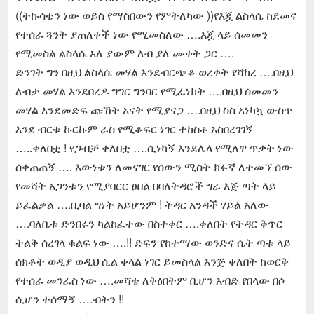
((ትኩሳቴን ነው ወይስ የማስበውን የምትለካው ))የእጇ ልስላሴ ከደመና
የተሰራ ጓንት ያጠለቀች ነው የሚመስለው ….እጇ ላይ ሰመመን
የሚመስል ልስላሴ አለ ያውም ለብ ያለ ሙቀት ጋር ….
ድንገት ግን በዚህ ልስላሴ መሃል እንደብርጭቆ ወረቀት የሻከረ ….በዚህ
ለብታ መሃል እንደበረዶ ግግር ግንባር የሚፈነክት ….በዚህ ሰመመን
መሃል እንደመድፍ ጩኸት አናት የሚያናጋ ….በዚህ ስስ አነካኳ ውስጥ
እንደ ብርቱ ኩርኩም ራስ የሚቆፍር ነገር ተከስቶ አስበረገገኝ
…..ቀለበቷ ! የጋብቻ ቀለበቷ ….ሲነካኝ እንደሌላ የሚለዋ ጥቃት ነው
ሰቀጠጠኝ …. እውነቱን ለመናገር የሰውን ሚስት ክፉኛ ለተመኘ ሰው
የመሻት አጋንቱን የሚያባርር ፀበል በባለትዳሮች ግራ እጅ ጣት ላይ
ይፈልቃል ….ቢባል ግነት አይሆንም ! ትዳር አንዳች ሃይል አለው
….ባለቤቱ ድንበሩን ካልከፈተው በስተቀር ….ቀለበት የትዳር ቅጥር
ትልቅ ሰረገላ ቁልፍ ነው ….!! ድፍን የከተማው ወንድና ሴት ጣቱ ላይ
ሰክቶት ወዲያ ወዲህ ሲል ቀላል ነገር ይመስላል እንጅ ቀለበት ከወርቅ
የተሰራ መንፈስ ነው ….መሻቴ ለቅፅበትም ቢሆን እብድ የበላው በሶ
ሲሆን ተሰማኝ ….ብትን !!