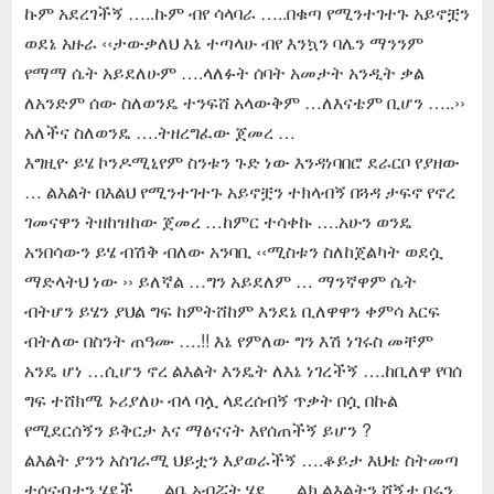
ኩም አደረገችኝ …..ኩም ብየ ሳላባራ …..በቁጣ የሚንተገተጉ አይኖቿን
ወደኔ አዙራ ‹‹ታውቃለህ እኔ ተጣላሁ ብየ እንኳን ባሌን ማንንም
የማማ ሴት አይደለሁም ….ላለፉት ሰባት አመታት አንዲት ቃል
ለአንድም ሰው ስለወንዴ ተንፍሸ አላውቅም …ለእናቴም ቢሆን …..››
አለችና ስለወንዴ ….ትዘረግፈው ጀመረ …
እግዚዮ ይሄ ኮንዶሚኒየም ስንቱን ጉድ ነው እንዳነባበሮ ደራርቦ የያዘው
… ልእልት በእልህ የሚንተገተጉ አይኖቿን ተክላብኝ በጓዳ ታፍኖ የኖረ
ገመናዋን ትዘከዝከው ጀመረ …ከምር ተሳቀኩ ….አሁን ወንዴ
አንበሳውን ይሄ ብሽቅ ብለው አንባቢ ‹‹ሚስቱን ስለከጀልካት ወደሷ
ማድላትህ ነው ›› ይለኛል …ግን አይደለም … ማንኛዋም ሴት
ብትሆን ይሄን ያህል ግፍ ከምትሸከም እንደኔ ቢለዋዋን ቀምሳ እርፍ
ብትለው በስንት ጠዓሙ ….!! እኔ የምለው ግን እሽ ነገሩስ መቸም
አንዴ ሆነ …ሲሆን ኖረ ልእልት እንዴት ለእኔ ነገረችኝ ….ከቢለዋ የባሰ
ግፍ ተሸክሜ ኑሪያለሁ ብላ ባሏ ላደረሰብኝ ጥቃት በሷ በኩል
የሚደርሰኝን ይቅርታ እና ማፅናናት እየሰጠችኝ ይሆን ?
ልእልት ያንን አስገራሚ ህይቷን እያወራችኝ ….ቆይታ እህቴ ስትመጣ
ተሰናብታን ሄደች …..ልቤ አብሯት ሄደ …..ልክ ልእልትን ሸኝታ በሩን