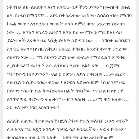
ነቅቸበታለሁ ልእልትና እኔን እንዲህ ብቻችንን ያውም በመስኮት በኩል
ፅዱ በነፋስ በሚንሻሻ …አየሩ በተከፈተው መስኮት ለስለስ ብሎ የሚገባ
ክፍል ውስጥ እንደሂሳብ ውጤት ቀንሶ ደምሮ ቁጭ ያደረገን ሰይጣን
ነው …..እንኳን እግሯን አይኗን እንኳ ከታመምኩ ጀምሮ ከእኔ ላይ
ያልነቀለች እናቴን ዛሬ እቤቷ የላካት ሰይጣን ነው …. ንግስት ወንበሯን
እንዲህ አፍንጫየ ስር አቅርባ በጠረኗ ተከብቤ እንድትቀመጥ ያደረገው
ሰይጣን ነው …. ግን ሰይጣን ይሄን ሁሉ ውለታ የሚሰራልኝ ምናባቱ
ሊያስከፍለኝ ይሆን ? እሱ እንደሆነ ሂሳቡ ጥልቅ ናት … ሲጀምር
ግብዣውን በነፃ ያውም ‹‹አፈር ስሆን›› እያለ ያቀርብና ….መጨረሻ
ላይ ቢሉን ሲያቀርበው ዋጋው ካለነፍስ አይመነዘርም ! ቢሆንም ዛሬ
ሰይጣን የሰራት ስራ ከመሰይጠኑ በፊት ከነበችው የዋህ ልብ የቀረች
እንጥፍጣፊ ቸርነቱን ተጠቅሞ መሆን አለበት …..ምን ዋጋ አለው …
እኔ ሁሉንም ነገር አበላሸሁት !
ልእልት አጠገቤ ከተቀመጠች በኋላ ትኩሳቴን ለመለካት ይሁን ወይም
ሌላ እንጃ ግራ እጇን አንስታ ግንባሬ ላይ አሳረፈችና ‹‹ዛሬ ትኩሳቱም
ቀንሶልሃል›› ብላ ፈገግ አለች …እጇን ግን ቶሎ አላነሳችውም ….