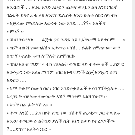
እንደዘጋች ….እህቴ አንድ አይኗን ጨፍና ወገቧን ልክ እንደነገረኛ
ባልቴት ይዛና ፊቴ ልክ እንደሞዴሊስት አንድ ሁለቴ ሰበር ሰካ ብላ
‹‹አጅሬው የሚባለው እውነት ነው እንዴ ….??›› አለችኝ
‹‹ምኑ? ››
‹‹ባክህ ገብቶሃል! ….ልጅቱ ጋር ጉዳይ ሳይኖራችሁማ አይቀርም!! …››
‹‹ዝም ብለሽ የመጣልሽን አታውሪ ባክሽ… ይልቅ የምጠጣው ውሃ
ስጭኝ ››አልኩ ቆጣ ለማለት እየሞከርኩ
‹‹ባክህ አልጠማህም ›› ብላ የልእልት ወንበር ላይ ተቀመጠች …ከምር
እውነቷን ነው አልጠማኝም ነበር (ቡዳ የሆነች ልጅ)አንገቷን ሰገግ
አድርጋ ….
‹‹ስማ ቅድም ስመጣ በሆነ ነገር እንደተቋቆራችሁ ባንኘባችኋለሁ ….
አረጋጉት ብየ ነው የወጣሁት እሽ? ማንንም አልሸኘሁም ››
‹‹አንች ስራ ፈት ነሽ አቦ ››
‹‹ተው እንጅ ….እና በየት አገር ነው በሽተኛ ጠያቂው ጋር ተጣልቶ
እንደዛ ተወርውራ ልትሄድ ያለች ሴት እኔን ስታይ የተረጋጋችው
?….ደግሞ አልቅሳ ነበር ››