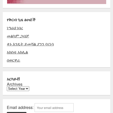
የቅርብ ጊዜ ፅሁፎች
ነግሬህ ነበረ
መልካም ጋብቻ
ቀኑ እንዴት ይመሻል ያንን ሳናነሳ
አክስቴ አክሊል
ሰወርዋራ
አርካይቭ
Archives
Email address: