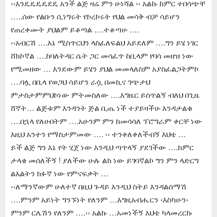
‹‹እንዴዴዴዴደዴ አንች ልጅ ዛሬ ምን ሁነሻል ›› አልኩ ከምር ተበሳጭቸ
…..ሰው የልቡን ሲነግሩት የኮረኮሩት የህል መሳቅ ብቻ ሳይሆን
የጠረቀሙት ያህልም ይቆጣል ….ተቆጣሁ ….
‹‹አብርሽ ….እኔ ሚስጥርህን ላስፈለፍልህ አይደለም ….ግን ይሄ ነገር
ሸክኮኛል ….ከባለትዳር ሴት ጋር መሳፈጥ ከቢላም የባሳ መዘዝ ነው
የሚመዘው … እንደውም ይሄን ያህል መመላለስም አያስፈልጋትምኮ
….ባሏ በቢላ የወጋህ ሳይሆን ራሷ በመኪና ገጭታህ
ምታስታምምህኮነው ምትመስለው ….እግዜር ይስጥልኝ ብለህ በጊዜ
ሸኛት… ልጅቱም እንዳንት ጅል ቢጤ ነች ተያይዛችሁ እንዳታልቁ
….በኋላ የለሁበትም ….አሁንም ምን ከመሳሳለ ፕሮግራም ቀርቸ ነው
እዚህ አንተን የማስታምመው …. ›› ተንቀለቀለችብኝ እህቴ …
ይች ልጅ ግን እኔ የት ሂጀ ነው እንዲህ ጣጥላኝ ያደገችው ….ከምር
ታላቄ መሰለችኝ ! ያለችው ሁሉ ልክ ነው ይገባኛልኮ ግን ምን ላድርግ
ልእልትን ክፉኛ ነው የምናፍቃት …
‹‹ለማንኛውም ሁለተኛ በዚህ ጉዳይ እንዲህ ስትይ እንዳልሰማሽ
….ምንም አይነት ግንኙነት የለንም …እግዚአብሔርን ‹እስካሁን›
ምንም ርሌሽን የለንም ….›› አልኩ …አመነችኝ እህቴ ካላመረርኩ