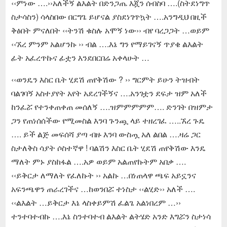
‹‹ምነው ….››አለችኝ ልእልት በድንጋጤ እጇን ሰብስባ ….(ስትደነግጥ
ስታሳስን) ሳላስበው በርግጌ ይሆናል ያስደነገጥኳት ….አንግዲህ በዚች
ቅፅበት ምናለበት ‹‹ትንሽ ቁስሉ አሞኝ ነው›› ብየ ባረጋጋት …ወይም
‹‹ኧረ ምንም አልሆንኩ ›› ብል ….እኔ ግን የማይገናኝ ጥያቄ ልእልት
ፊት አፈረጥኩና ፊቷን እንደበርበሬ አቀላሁት …
‹‹ወንዴን እስር ቤት ሂደሽ ጠየቅሽው ? ›› ግርምት ይሁን ትዝብት
ባልገባኝ አስተያየት አየት አደረገችኝና ….አንገቷን ደፍታ ዝም አለች
ከንፈሯ የተንቀጠቀጠ መሰለኝ ….ዝምምምምም…. ድንገት በዝምታ
ጋን የጠነሰሰችው የሚመስል እንባ ጉንጯ ላይ ተዘረገፈ …..ኧረ ጉዴ
…. ይች ልጅ መፍሰሻ ያጣ ብዙ እንባ ውስጧ አለ ልበል ….ዛሬ ጋር
ስታለቅስ ሳያት ሶስተኛዋ ! ባልሽን እስር ቤት ሂደሽ ጠየቅሽው እንዴ
ማለት ምኑ ያስከፋል ….አዎ ወይም አልጠየኩትም አበቃ ….
‹‹ይቅርታ ለማለት የፈለኩት ›› አልኩ …በነጠላዋ ጫፍ አይኗንና
አፍንጫዋን ጠራረገችና …ከወንበሯ ተነስታ ‹‹ልሂድ›› አለች ….
‹‹ልእልት …ይቅርታ እኔ ላስቀይምሽ ፈልጌ አልነበረም …››
ተንተባተብኩ ….እኔ ስንተባተብ ልእልት ልትሄድ አንድ እግሯን ስታነሳ