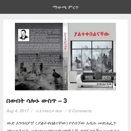
ማውጫ ምረጥ
በውበት ሳሎኑ ውስጥ – 3
Aug 4, 2017
በ
እንዳለጌታ ከበደ
0 Comments
ውድ አንባብያን! <ያልተቀበልናቸው>የተሰኘው አዲሱ መጽሐፌን
በየመጻሕፍት መደብሩና በየአዙዋሪዎቹ እጅ ታገኙታላችሁ።መጽሐፉ