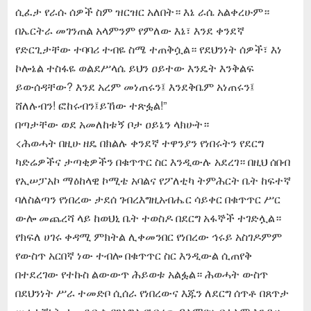
ሲፈታ የራሱ ሰዎች ስም ዝርዝር አለበት። እኔ ራሴ አልቀረሁም።
በኤርትራ መገንጠል አላምንም የምለው እኔ፣ እንደ ቀንደኛ
የድርጊታቸው ተባባሪ ተብዬ ስሜ ተጠቅሷል። የደህንነት ሰዎች፣ እነ
ኮሎኔል ተስፋዬ ወልደሥላሴ ይህን ዐይተው እንዴት እንቅልፍ
ይውሰዳቸው? እንደ አረም መነጠሩን፤ እንደቅቤም አነጠሩን፤
ሸለሉብን! ፎከሩብን፤ይኸው ተጽፏል!”
በጣታቸው ወደ አመለከቱኝ ቦታ ዐይኔን ላክሁት።
<ሕወሓት በዚሁ ዘዴ በክልሉ ቀንደኛ ተዋንያን የነበሩትን የደርግ
ካድሬዎችና ታጣቂዎችን በቁጥጥር ስር እንዲውሉ አደረገ። በዚህ ሰበብ
የኢሠፓአኮ ማዕከላዊ ኮሚቴ አባልና የፖለቲካ ትምሕርት ቤት ከፍተኛ
ባለስልጣን የነበረው ታደሰ ገብረእግዚአብሔር ሳይቀር በቁጥጥር ሥር
ውሎ መጨረሻ ላይ ከወህኒ ቤት ተወስዶ በደርግ አፋኞች ተገድሏል።
የክፍለ ሀገሩ ቀዳሚ ምክትል ሊቀመንበር የነበረው ኅሩይ አስገዶምም
የውስጥ አርበኛ ነው ተብሎ በቁጥጥር ስር እንዲውል ሲጠየቅ
በተደረገው የተኩስ ልውውጥ ሕይወቱ አልፏል። ሕወሓት ውስጥ
በደህንነት ሥራ ተመድቦ ሲሰራ የነበረውና እጁን ለደርግ ሰጥቶ በጸጥታ