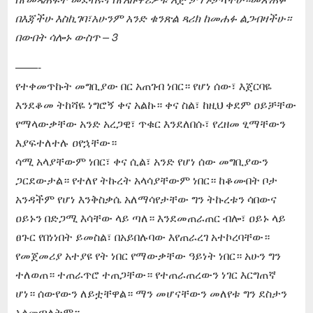
በእጃችሁ እስኪገባ፣አሁንም አንድ ቁንጽል ጻሪክ ከመሐፉ ልጋብዛችሁ።
በውበት ሳሎኑ ውስጥ – 3
——-
የተቀመጥኩት መግቢያው በር አጠገብ ነበር። የሆነ ሰው፣ እጀርባዬ
እንደቆመ ትከሻዬ ነግሮኝ ቀና አልኩ። ቀና ስል፣ ከዚህ ቀደም ዐይቻቸው
የማላውቃቸው አንድ አረጋዊ፣ ጥቁር እንደለበሱ፣ የረዘመ ፂማቸውን
እያፍተለተሉ ዐየኋቸው።
ሳሚ አላያቸውም ነበር፣ ቀና ሲል፣ አንድ የሆነ ሰው መግቢያውን
ጋርደውታል። የተለየ ትኩረት አላሳያቸውም ነበር። ከቆሙበት ቦታ
አንዳችም የሆነ እንቅስቃሴ አለማሳየታቸው ግን ትኩረቱን ሳበውና
ዐይኑን በድጋሚ እሳቸው ላይ ጣለ። እንደመጠራጠር ብሎ፣ ዐይኑ ላይ
ፀጉር የበነነበት ይመስል፣ በአይበሉባው እየጠራረገ አተኮረባቸው።
የመጀመሪያ አተያዩ የት ነበር የማውቃቸው ዓይነት ነበር። አሁን ግን
ተለወጠ። ተጠራጥሮ ተጠጋቸው። የተጠራጠረውን ነገር እርግጠኛ
ሆነ። ሰውየውን ለይቷቸዋል። ማን መሆናቸውን መለየቱ ግን ደስታን
አላመጣለትም።