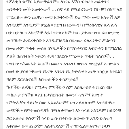
የፖለቲካ ቁማር አያውቅልንም። ለነገሩ እኛስ ብንሆን ጠልቀንና
ጠንቅቀን መች አወቅነው?!… በኛ ላይ የሚደረገውን ሽኩቻ፣ በእኛ ላይ
የሚፈፀመውን ጨዋታ መቼ አወቅነው?! ድራማው መቼ አለቀ?! አዎ!
እንዲህም እንዲያም ሆኗል። ደርግ በቤርሙዳ፣ በማዕከላዊና ሌላ ሌላ
ቦታ በታጎርን እስረኞች ላይ፣ የተለየ ስም ነበር ያተመብን። ‹አብዮታዊ
መንግስት ሕብረተሰቡን እንዲያገለግል በሰጠው ኃላፊነትና ሥልጣን
በመጠቀም ጥቂት መሰል ከሃዲዎችን በማስተባበር አብዮቱን ከማገልገል
ይልቅ በጠባብነት ነቀርሳ ተይዞ በእርሱ የሚመሩ ጥቂት ግለሰቦች…
የውስጥ የሕወሓት አርበኛ በመሆን አገሩን፣ ወገኑን ወግቷል፤ አብዮቱን
በመካድ ያሳደገችውን የእናት አገሩን የኢትዮጵያን ጡት ነክሷል ስንባል፣
ዓለም ደርሶልናል?! አቤቱታችን ተሰምቷል?
“አያችሁ ልጆቼ፣ የሚታተምባችሁን ስም እስክታስፍቁ ድረስ ብዙ
መከራ ታያላችሁ። እኔ በታሰርኩበት ዘመን፣ ‹የለም፤ እናንተ
የምትሉኝን ዓይነት ሰው አይደለሁም፤ በግ አይደለሁም እንዳሻችሁ
ወዳሻችሁ የምትወስዱኝ!› በማለታቸው፣ እነ ኅሩይ አስገዶም ከደርጎቹ
ጋር አልተታኮሱም?! ኅሩይ ራሱ በተኩሱ ልውውጥ አንድ ሁለቱን
አቁስሎ፣ በመጨረሻም አልተገደለም?! ተገድሏል። እናንተ ይህን