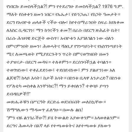
የነበርኩ ይመስላችኋል?! ምን የተደረግሁ ይመስላችኋል? 1976 ዓ.ም.
ማለት የሰቀቀን ዘመን ነበር። የኡኡታ፣ የድንጋጤ፣ የስጋት ዓመታት።
ደርግ የአብዮቱ ጠላቶች ናችሁ ብሎ፣ ከየተሰማራንበት ስፍራ እየለቀመ
ለእስር ሲዳርገን፣ ማን ከጎናችን ቆመ?! በራሱ በደርግ ጽሕፈት ቤት፣
በራሱ ሕዝባዊ ድርጅት ውስጥ፣ አብዮቱን እያገለገልን ነው ብለን
በምናምንበት ዘመን፣ ሕወሓትና ሻዕቢያ የገንጣይነትና የአስገንጣይነት
ሚና ለመጫወት የሚያደርጉትን ጥረት በምናወግዝበት ዘመን
ተያዝናታ- በደርግ መዳፍ። ተለቀምን። ደርሰንባችኋል ተባልን።
ተወገዝነው፤ ተቀፈደድነው፤ ተደበደብነው፤ ምን ያልሆንነው አለ
ልጆቼ?! ከላይ እሳት፣ ከታች እሳት። በስንቱ ቢላዋ እንታረድ? በስንቱ
የፖለቲካ መስቀል እንቸንከር?! ማን ይቀበለን? ተቀባይ ያጣን
ደብዳቤዎች!!”
መጽሔቶቹን በሥርዓት ደርድሬ ወደነበሩበት መለስኳቸው።
ሽማግሌውን ማዳመጥ ፈለግሁ። በሙሉ ልቤ!
“ምን ብዬ ልንገራችሁ?! ይሄ ትውልድ አያውቀንም። አላወቀልንም።
ደርግና ሕወሓት በእኛ ላይ የተጫወቱትና እየተጫወቱ ያለውን