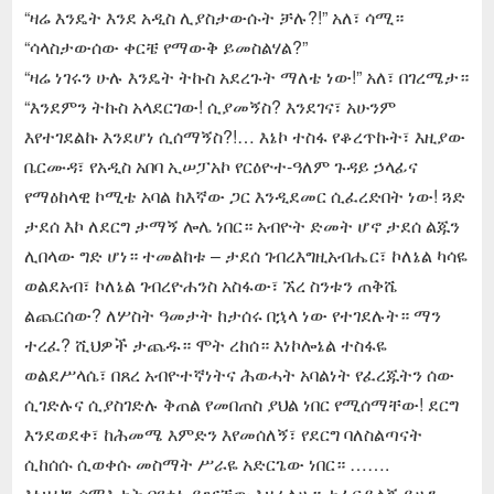
“ዛሬ እንዴት እንደ አዲስ ሊያስታውሱት ቻሉ?!” አለ፣ ሳሚ።
“ሳላስታውሰው ቀርቼ የማውቅ ይመስልሃል?”
“ዛሬ ነገሩን ሁሉ እንዴት ትኩስ አደረጉት ማለቴ ነው!” አለ፣ በገረሜታ።
“እንደምን ትኩስ አላደርገው! ሲያመኝስ? እንደገና፣ አሁንም
እየተገደልኩ እንደሆነ ሲሰማኝስ?!… እኔኮ ተስፋ የቆረጥኩት፣ እዚያው
ቤርሙዳ፣ የአዲስ አበባ ኢሠፓአኮ የርዕዮተ-ዓለም ጉዳይ ኃላፊና
የማዕከላዊ ኮሚቴ አባል ከእኛው ጋር እንዲደመር ሲፈረድበት ነው! ጓድ
ታደሰ እኮ ለደርግ ታማኝ ሎሌ ነበር። አብዮት ድመት ሆኖ ታደሰ ልጁን
ሊበላው ግድ ሆነ። ተመልከቱ – ታደሰ ገብረእግዚአብሔር፣ ኮለኔል ካሳዬ
ወልደአብ፣ ኮለኔል ገብረዮሐንስ አስፋው፣ ኧረ ስንቱን ጠቅሼ
ልጨርሰው? ለሦስት ዓመታት ከታሰሩ በኋላ ነው የተገደሉት። ማን
ተረፈ? ሺህዎች ታጨዱ። ሞት ረከሰ። እነኮሎኔል ተስፋዬ
ወልደሥላሴ፣ በጸረ አብዮተኛነትና ሕወሓት አባልነት የፈረጁትን ሰው
ሲገድሉና ሲያስገድሉ ቅጠል የመበጠስ ያህል ነበር የሚሰማቸው! ደርግ
እንደወደቀ፣ ከሕመሜ እምድን እየመሰለኝ፣ የደርግ ባለስልጣናት
ሲከሰሱ ሲወቀሱ መስማት ሥራዬ አድርጌው ነበር። …….
እነዚህን ሰማእታት በየቀኑ ይዣቸው እዞራለሁ። ተፈርዶልኝ ይሁን