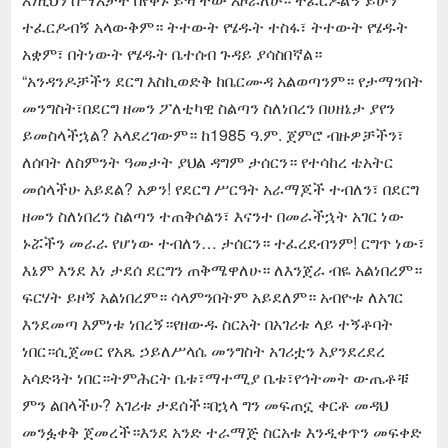
ተፈርዶብኝ አላውቅም። ትተውት የሄዱት ተስፋ፣ ትተውት የሄዱት
አቋም፣ በትነውት የሄዱት ቤተሰብ ጉዳይ ያሳስበኛል።
“አንዳንዶቻችን ደርግ እስኪወድቅ ከቤርሙዳ አልወጣንም። የታማንበት
መንግስት፣በደርግ ዘመን ፖለቲካዊ ስልጣን ስለነበረን በሀዘኔታ ያየን
ይመስላችኋል? አላደረገውም። ከ1985 ዓ.ም. ጀምሮ ብዙዎቻችን፣
ለሰባት ለስምንት ዓመታት ያህል ዳግም ታሰርን። የተሳከረ ቴአትር
መሰላችሁ አይደል? አዎን! የደርግ ሥርዓት አራማጆች ተብለን፣ በደርግ
ዘመን ስለነበረን ስልጣን ተጠቅሶልን፣ እናንተ በመራችኋት አገር ነው
ኑሯችን መራራ የሆነው ተብለን… ታሰርን። ተፈረደብንም! ርግጥ ነው፣
እኔም እንደ እነ ታደሰ ደርግን ጠቅሜዋለሁ። ለእንጀራ ብዬ አልነበረም።
ፍርሃት ይዞኝ አልነበረም። ሳላምንበትም አይደለም። አብዮቱ ለአገር
እንደመጣ እምነቱ ነበረኝ።የዘውዱ ስርአት በአገሪቱ ላይ ተኝቶባት
ነበር።ሲጀመር የአጼ ኃይለሥላሴ መንግስት አገሪቷን እያንደረደረ
አሳድጓት ነበር።ትምሕርት ቤቱ፣ማተሚያ ቤቱ፣የኅትመት ውጤቶቹ
ምን ልበላችሁ? አገሪቱ ታደሰች።በኋላ ግን መፍጠኗ ቀርቶ መዳህ
መንፏቀቅ ጀመረች።እንደ አንድ ተራማጅ ስርአቱ እንዲቀጥን መፍቀድ