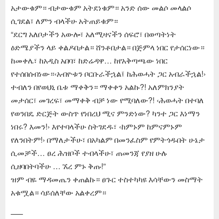
አታውቁም። ብታውቁም አትደነቁም። አንድ ሰው መልሶ መላልሶ
ሲገደል፣ ለምን ብላችሁ አትጠይቁም።
“ደርግ አለቦታችን አውሎ፣ አለሚዛናችን ሰፍሮ፣ በወጣትነት
ዕድሜያችን ላይ ቀልዶበታል። ሸንቶበታል። በጅምላ ነበር የታሰርነው።
ከመቀሌ፣ ከአዲስ አበባ፣ ከድሬዳዋ… ከየአቅጣጫው ነበር
የተሰበሰብነው።‹አብዮቱን ቦርቡራችኋል፤ ከሕወሓት ጋር አብራችኋል!›
ተብለን በየወህኒ ቤቱ ማቀቅን። ማቀቀን አልኩ?! አለምክንያት
መታሰር፣ መገረፍ፣ መማቀቅ ብቻ ነው የሚባለው?! ‹ሕወሓት በተባለ
የወንበዴ ድርጅት ውስጥ የነበረህ ሚና ምንድነው? ካንተ ጋር እነማን
ነበሩ? እመን!› እየተባላችሁ ስትገደዱ፣ ‹ከምኑም ከምናምኑም
የለንበትም!› በማለታችሁ፣ በአካልም በመንፈስም የምትጎዱበት ሁኔታ
ሲመቻች… ፀረ ሕዝቦች ተብላችሁ፣ ጠመንጃ የያዘ ሁሉ
ሲዘባበትባችሁ … ኧረ ምኑ ቅጡ!”
ዝም ብዬ ማዳመጤን ቀጠልኩ። ፀጉር ተስተካካዩ እሳቸውን መስማት
አቁሟል። ሳይሰለቸው አልቀረም።
—–