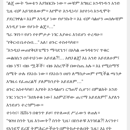
“ልጄ ሙት ዓመቴን እያከበርኩ ነው። መቼም እግዜር አንዳንዱን አንድ
ጊዜ ብቻ አይገድለውም። እየሞተ እንዲነሳ፣ እየተነሳ እንዲሞት
ያደርገዋል። እኔም እንዲያ ነው የሆንኩት። እኔ ብቻ ሳልሆን መሰሎቼም
እንዲያ ነው የሆኑት ልጄ።…”
ግራ ገባን። የሆነ የተምታታ ነገር እያወሩ እንደሆነ ተረዳሁ።
“የቅርብ ቤተሰብ…” አለ፣ ፀጉር ተስተካካዩ።
“እንዲህ መጠየቅህ፣ፂሜን ማሳደጌን፣ በአካል መጎዳቴንና ጥቁር
መልበሴን ዐይተህ ነው አይደል?!… አየህ ልጄ! እኔ አንድ አይደለሁም፤
ብዙ ነኝ፤ ብዙ ሟቾች፣ ብዙ እስረኞች በውስጤ አሉ። እኔ የሚሰማኝ
ስሜት ሁሉ የእነሱ ነው። የእነሱን ሀዘን ለማስታመም የሚችል ጫንቃ
እግዜሩ የፈጠረልኝ ያለምክንያት አይደለም…”
ፀጉር አስተካካዩ፣ እያዩት እንዳልሆነ ርግጠኛ ሲሆን፣ በምልክት አንድ
ነገር ነገረን። “እየለቀቁ ነው፤ አዕምሯቸው ጤናማ አይደለም!” እያለን
እንደሆነ ተረጎምነው።
ተነሳና፣ ሼቨሩን በቄንጥ ይዞ፣ የተለመደ ሥራውን ቀጠለ።
“ጎበዝ ስንት ጊዜ እንሙት? ስንት ጊዜ፣ በስንቶቹ እንገደል?! እናንተ፣
የአንደኛ ደረጃ ትምሕርታችሁን በምትከታተሉበት ጊዜ፣ እኔ የት