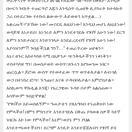
ሠራተኛነት ተመድቦ ሲያገለግል የነበረው ዓለማየሁ በቀለም እንዲሁ
በሠርጎ ገብነት ተጠርጥሮ እጁን እንዲሰጥ ሲጠየቅ ሊያስሩት ከተላኩት
ጋራ በተደረገው የተኩስ ልውውጥ ሕይወቱን አጥቷል…>
አቋረጡኝ።“ይኸው ነው! መናደዴ ለዚህ ነው! እንዲህ መሆኔ ለዚህ ነው!
ወዳጆቼ እነታደሰ፣ እነኅሩይ ለምን እንደተገደሉ የገባኝ አሁን ነው! ደርግ
ለምን እንድታሰርና እንድንገላታ እንደፈረደብኝ የገባኝ አሁን ነው!
አያሳዝንም?! ገብቷችኋል ግን?…” ተጠራጥረው ጠየቁን።
እኔና ፀጉር አስተካካዩ ሳሚ በአዎንታ ጭንቅላታችንን ነቀነቅን።
ተስተካካዩ ግን፣ በመስታወት ውስጥ፣ጸጉሩን እየገመገመ ነበር።
ጨርሷል። ጆሮው ውስጥ የተወተፈው ጥጥ ወጥቶለታል። ለብ ባለ
ውኃ በተነከረ ፎጣ፣ ጉንጩና አናቱ ተዳብሶለታል። አምሮበታል።
እስኪወጣ ቸኩሏል እንጂ፣ የአረጋዊው ጉዳይ ቦታም አልሰጠው።
እሳቸውም ገብቷቸዋል!
“የገባችሁ አይመስለኝም። ዓመታቴን ያለአግባብ ተነጠቅሁኮ ነው
የምላችሁ! በምን ምክንያት እንደተገደሉ በቅጡ ያላወቁ ሰዎች ጓደኛ
ነበርኩ እኮ ነው የምላችሁ! እኔም፣ወያኔ ምን ያህል
እንደተጫወተችብን፣ ደርግም እንዴት እንደተጃጃለብን የገባኝ ይሄ