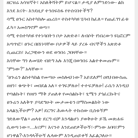
ዘርዝሬ አሳዝኛት፣ አስለቅሻትም ይሆናል። ታዲያ ለምንድነው- ልክ
እንደ እናት- እንደዚያ ተንሰፍስፋ የተሰናበተችኝ?
ሳሚ ፀጉር አስተካክሎ ጨረሰ። ተስተካካዩ ሂሳብ ከፈለ። የጨፈገገ ፊቱ
ፈካ። አመስግኖም ወጣ።
ሳሚ ተስተካካዩ የተነሳበትን ቦታ አጽድቶ፣ ለብሶት የነበረውን ዩኒፎርም
አጣጥፎ፣ ፀጉር በበነነባቸው ቦታዎች ላይ ያረፉ ብናኞችን አጽድቶ
ሲጨርስ፣ አረጋዊውን ወደ ወንበሩ ጋበዛቸው።
እሳቸው ግን ለመሄድ ብድግ አሉ እንጂ በወንበሩ አልተቀመጡም።
“ምነው?” አላቸው።
“ፀጉሬን ልስተካከል የመጣሁ መስሎህ ነው? አይደለም! ዐየህ በውስጤ
ሀዘን፣ ቁጭት፣ መበደል አለ። ተገፍቻለሁ! ተተፍቻለሁ! ራሴን እንዲህ
የጣልኩት፣ የሀዘን ማቅ ያጠለቀ የመሰልኩት፣ ፂሜን ያጎፈርኩትና
ፀጉሬን አለቅጥ ያሳደግሁት ሙታመቴን በማስመልከት ነው
አላልኳችሁም? አዎ! ደርግና ሕወሓት ተኩሰው ቢስቱኝም
ገድለውኛል። ጠላቴ ደርግ ብቻ እንዳልሆነ ያወቅሁት ይኼ መጽሐፍ
ሲወጣ ነው።…እናም፣ እናንተ እንደጠየቃችሁኝ፣‹ምነው አባባ፣ምን
ሆነዋል?›እንዳላችሁኝ ሌላውም እንዲጠይቀኝ እፈልጋለሁ።