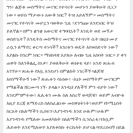
ግን፣ ልጅቱ መስማትና መናገር የተሳናት መሆኑን ያወቅሁት ሲነጋ
ነው። ወይስ ማታውኑ አውቅ ነበር? ትዝ አይለኝም። መስማትና
መናገር የተሳናት መሆኗን ባወቅሁ ጊዜ ፣ደንግጬ እንደነበር ትዝ
ይለኛል። በምን ቋንቋ አውርቼ ተግባባኋት? እንዴት ወደ መኝታ
ወሰድኳት? እንዴትስ መስማትና መናገር የተሳናት ሴት በዚህ ሙያ
ራሷን ለማኖር ቆርጣ ተነሳች? አገሪቱን ወዴት እየወሰድናት ነው?
እያልኩ ስገረም ነበር። ማዕከላዊ እያለሁ ለብዙ ጊዜ አስባት ነበር። ያ ቀን
ጠዋት ከእንቅልፌ ስነቃ፣ ያወለቅሁት ቀበቶዬ ላይ፣ አንድ ጽሑፍ
አገኘሁ። ጽሑፉ የእሷ እንደሆነ በምልክት ነገረችኝ።ልጆቼ
እየሰማችሁኝ ነው? ጽሑፉን ሳነበው፣ ‹እኔኮ መስማትም መናገርም
የማልችል ሸርሙጣ ነኝ› ይላል። እንዲህ ያለችኝ ምን ብያት ነው?
እንደምገምተው፣ ሌሊቱን ሙሉ ስለ እስረኛ ወዳጆቼ፣ ወይም አብዮቱ
እዚያ ደረጃ ለማድረስ ስለከፈልነው መስዋዕትነት፣ወይም የኮሚኒስት
ስርአት በአለማችን ሲሰፍን፣እያንዳንዱ እንደ ሁሉም፣ሁሉም
እያንዳንዱ የሚለው አመለካከት በአለማችን ሲንሰራፋ፣የእሷም
ሕይወት እንደሚለወጥ እያለቀስኩ ተርኬላት ይሆናል።የደረሰብኝ በደል