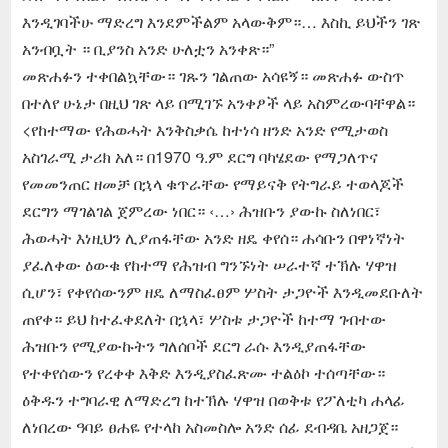
እንዲገባችሁ ማድረግ እንደምችልም አላውቅም።… እስኪ ይህችን ገጽ
አንብቧት ። ቢያንስ አንድ ሁለቷን አንቀጽ።”
መጽሐፉን ተቀበልኳቸው። ገጹን ገልጠው አሳዩኝ። መጽሐፉ ውስጥ
በተለየ ሁኔታ በዚህ ገጽ ላይ በሚገኙ አንቀፆች ላይ አስምረውባቸዋል።
<የከተማው የሕወሓት እንቅስቃሴ ከተነሳ ዘንድ አንድ የሚታወስ
አስገራሚ ታሪክ አለ። በ1970 ዓ.ም ደርግ ባካሄደው የማጋለጥና
የመመንጠር ዘመቻ በኋላ ቁጥራቸው የማይናቅ የትግራይ ተወላጆች
ደርግን ማገልገል ጀምረው ነበር። ‹…› ሕዝቡን ያውኩ ስለነበር፣
ሕወሓት እነዚህን ሊያጠፋቸው አንድ ዘዴ ቀየሰ። ሐሳቡን በዋነኛነት
ያፈለቀው ዕውቁ የከተማ የሕዝብ ግንኙነት ሠራተኛ ተኽሉ ሃዋዝ
ሲሆን፣ የቀየሰውንም ዘዴ ለማስፈፀም ሦስት ታጋዮች እንዲመደቡለት
ጠየቀ። ይህ ከተፈቀደለት በኋላ፣ ሦስቱ ታጋዮች ከተማ ገብተው
ሕዝቡን የሚያውኩትን ግለሰቦች ደርግ ራሱ እንዲያጠፋቸው
የተቀየሰውን የረቀቀ እቅድ እንዲያስፈጽሙ ተልዕኮ ተሰጣቸው።
ዕቅዱን ተግባራዊ ለማድረግ ከተኽሉ ሃዋዝ በወቅቱ የፖለቲካ ሐላፊ
ለነበረው ዓባይ ፀሐዬ የተላከ አስመስሎ አንድ ሰፊ ደብዳቤ አዘጋጀ።