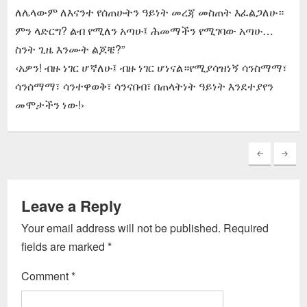
ለሌላውም ለእናንተ የሰጠሁትን ዓይነት መረጃ መስጠት እፈልጋለሁ።
ምን ላድርግ? ልብ የሚለን አጣሁ፤ ሕመማችን የሚገባው አጣሁ…
ስንት ጊዜ እንሙት ልጆቼ?”
‹አዎን! ብዙ ነገር ሆኛለሁ፤ ብዙ ነገር ሆነናል።የሚያሳዝነኝ ሳንስማማ፣
ሳንሰማማ፣ ሳንተዋወቅ፣ ሳንናበብ፣ በጠላትነት ዓይነት እንደተያየን
መሞታችን ነው!›
Leave a Reply
Your email address will not be published.
Required
fields are marked
*
Comment
*