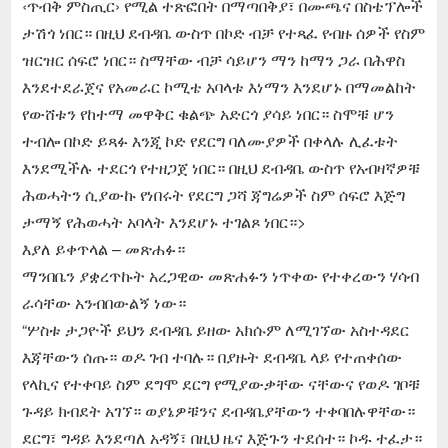
‹ጥብቅ ምስጢር› የሚል ተጽፎበት በማጣበቅያ፣ በሙጫና በስቴፕሎች
ታሽጎ ነበር። በዚህ ደብዳቤ ውስጥ በኮድ ብቻ የተጻፈ የብዙ ሰዎች የስም
ዝርዝር ሰፍሮ ነበር። ስማቸው ብቻ ሳይሆን ማን ከማን ጋራ በሕዋስ
እንደተደራጀና የአመራር ኮሚቴ አባላቱ እነማን እንደሆኑ በማመልከት
የውሸቱን የከተማ መዋቅር ቁልጭ አድርጎ ያሳይ ነበር። ስሞቹ ሆን
ተብሎ በኮድ ይጻፉ እንጂ ኮድ የደርግ ባለሙያዎች በቀላሉ ሊፈቱት
እንደሚችሉ ተደርጎ የተዘጋጀ ነበር። በዚህ ደብዳቤ ውስጥ የአብዛኛዎቹ
ሕወሓትን ሲያውኩ የነበሩት የደርግ ጋሻ ጃግሬዎች ስም ሰፍሮ እጅግ
ታማኝ የሕወሓት አባላት እንደሆኑ ተገልጾ ነበር።>
እያለ ይቀጥላል – መጽሐፉ።
ማንበቤን ያቋረጥኩት አረጋዊው መጽሐፉን ነጥቀው የተቀረውን ሃሳብ
ራሳቸው አንብበውልኝ ነው።
“ሦስቱ ታጋዮች ይህን ደብዳቤ ይዘው አክሱም ለሚገኘው አስተዳደር
እጃቸውን ሰጡ። ወዶ ገብ ተባሉ። በያዙት ደብዳቤ ላይ የተጠቀሰው
የላኪና የተቀባይ ስም ደግሞ ደርግ የሚያውቃቸው ናቸውና የወዶ ገቦቹ
ጉዳይ ክብደት አገኘ። ወያኔዎቹንና ደብዳቤያቸውን ተቀባበሉዋቸው።
ደርግ፣ ግዳይ እንደጣለ አዳኝ፣ በዚህ ዜና እጅጉን ተደሰተ። ኮዱ ተፈታ።