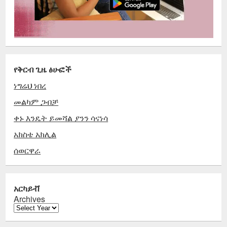
የቅርብ ጊዜ ፅሁፎች
ነግሬህ ነበረ
መልካም ጋብቻ
ቀኑ እንዴት ይመሻል ያንን ሳናነሳ
አክስቴ አክሊል
ሰወርዋራ
አርካይቭ
Archives