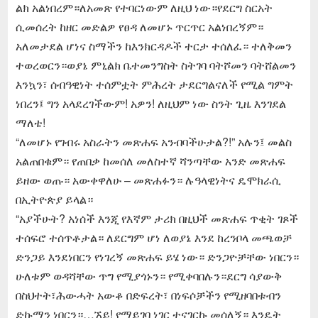
ልክ አልነበረም።ለአመጽ የተባርነውም ለዚህ ነው።የደርግ ስርአት
ሲመሰረት ከዘር መድልዎ የፀዳ ለመሆኑ ጥርጥር አልነበረኝም።
አለመታደል ሆነና ስማችን ከእንክርዳዶች ተርታ ተሰለፈ። ተለቅመን
ተወረወርን።ወያኔ ምኒልክ ቤተመንግስት ስትገባ ባትሾመን ባትሸልመን
እንኳን፣ ሰብዓዊነት ተሰምቷት ምሕረት ታደርግልናለች የሚል ግምት
ነበረን፤ ግን አላደረገችውም! አዎን! ለዚህም ነው ስንት ጊዜ እንገደል
ማለቴ!
“ለመሆኑ የገብሩ አስራትን መጽሐፍ አንብባችሁታል?!” አሉን፤ መልስ
አልጠበቁም። የጠበቃ ከመሰለ መለስተኛ ሻንጣቸው አንድ መጽሐፍ
ይዘው ወጡ። አውቀዋለሁ – መጽሐፉን። ሉዓላዊነትና ዴሞክራሲ
በኢትዮጵያ ይላል።
“አያችሁት? አነሰች እንጂ የእኛም ታሪክ በዚህች መጽሐፍ ጥቂት ገጾች
ተሰፍሮ ተሰጥቶታል። ለደርግም ሆነ ለወያኔ እንደ ከረንቦላ መጫወቻ
ድንጋይ እንደነበርን የነገረኝ መጽሐፍ ይሄ ነው። ድንጋዮቻቸው ነበርን።
ሁለቱም ወዳሻቸው ጥግ የሚያጎኑን። የሚቀባበሉን።ደርግ ሳያውቅ
በስህተት፣ሕውሓት አውቆ በድፍረት፣ በነፍሶቻችን የሚዘባበቱብን
ድኩማን ነበርን።…ኧይ! የማይገባ ነገር ተናገርኩ መሰለኝ። እንዴት