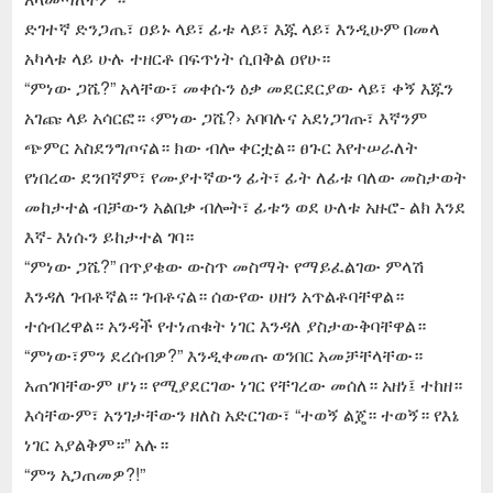
ድገተኛ ድንጋጤ፣ ዐይኑ ላይ፣ ፊቱ ላይ፣ እጁ ላይ፣ እንዲሁም በመላ
አካላቱ ላይ ሁሉ ተዘርቶ በፍጥነት ሲበቅል ዐየሁ።
“ምነው ጋሼ?” አላቸው፣ መቀሱን ዕቃ መደርደርያው ላይ፣ ቀኝ እጁን
አገጩ ላይ አሳርፎ። ‹ምነው ጋሼ?› አባባሉና አደነጋገጡ፣ እኛንም
ጭምር አስደንግጦናል። ክው ብሎ ቀርቷል። ፀጉር እየተሠራለት
የነበረው ደንበኛም፣ የሙያተኛውን ፊት፣ ፊት ለፊቱ ባለው መስታወት
መከታተል ብቻውን አልበቃ ብሎት፣ ፊቱን ወደ ሁለቱ አዙሮ- ልክ እንደ
እኛ- እነሱን ይከታተል ገባ።
“ምነው ጋሼ?” በጥያቄው ውስጥ መስማት የማይፈልገው ምላሽ
እንዳለ ገብቶኛል። ገብቶናል። ሰውየው ሀዘን አጥልቶባቸዋል።
ተሰብረዋል። አንዳች የተነጠቁት ነገር እንዳለ ያስታውቅባቸዋል።
“ምነው፣ምን ደረሰብዎ?” እንዲቀመጡ ወንበር አመቻቸላቸው።
አጠገባቸውም ሆነ። የሚያደርገው ነገር የቸገረው መሰለ። አዘነ፤ ተከዘ።
እሳቸውም፣ አንገታቸውን ዘለስ አድርገው፣ “ተወኝ ልጄ። ተወኝ። የእኔ
ነገር አያልቅም።” አሉ።
“ምን አጋጠመዎ?!”