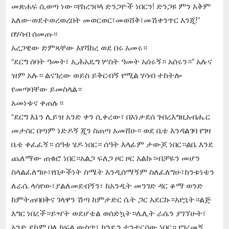
መጽሐፍ ሲወጣ ነው።የከረንቦላ ድንጋዮች ነበርን! ድንጋዩ ምን አቅም
አለው-ወደተወረወረበት መወርወር፣መወሸቅ፣መሽቀንጥር እንጂ!”
በሃሳብ ሰመጡ።
አረጋዊው ድምጻቸው እየሻከረ ወደ በሩ አመሩ።
“ደርግ ሰባት ዓመት፣ ኢሕአዴግ ሦስት ዓመት አሰሩኝ። አሰሩን።” አሉና
ዝም አሉ። ልናገረው ወይስ ይቅርብኝ የሚል ሃሳብ ተከትሎ
የመጣባቸው ይመስላል።
አመነቱና ቀጠሉ።
“ደርግ እኔን ሊይዝ አንድ ቀን ሲቀረው፣ በእነታደሰ ገብረእግዚአብሔር
መታሰር በጣም ነድዶኝ ጂን ስጠጣ አመሸሁ። ወደ ቤቴ እንዳልገባ የገዛ
ቤቴ ቀፈፈኝ። ሰዓቱ ሄዶ ነበር። ሰዓት እላፊም ታውጆ ነበር።ልቤ እንደ
ጨለማው ጠቁሮ ነበር።አልጋ ፍለጋ ዞር ዞር አልኩ።ብቻዬን መሆን
ስላልፈለግሁ፣የበታችነት ስሜት እንዲሰማኝም ስለፈለግሁ፣ከንቱነቴን
ለራሴ ላሳየው፣ያልለመደብኝን፣ ከአንዲት መንገድ ዳር ቆማ ወንድ
ከምትጠባበቅና ገላዋን ሽጣ ከምታድር ሴት ጋር አደርኩ።አየኋት።ልጅ
እግር ነበረች።ይዣት ወደሆቴል ወሰድኳት።ሌሊት ራሴን ያገኘሁት፣
አንድ ደከም ባለ ክፍል ውስጥ፣ ክንዴን ተንተርሳው ነበር። የገረመኝ