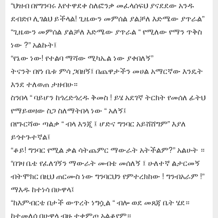
“ህዝብ በየግንባሩ እየተዋደቀ ስለፎንቃ መፈላሰፍህ ያናደደው አንዱ
ደብድቦ ሊገልህ ይችላል! ጊዜውን መምሰል ያልቻለ እድሜው ያጥራል”
“ጊዜውን መምሰል ያልቻለ እድሜው ያጥራል “ የሚለው የማን ጥቅስ
ነው ?” አልኩት፤
“የኔው ነው! የተልባ ማሻው ሚካኤል ነው ያቀበለኝ”
ትናንት በየነ ቤቱ ምሳ ጋበዘኝ፤ በጨዋታችን መሀል አማርኛው እንዴት
እንደ ተለወጠ ታዘብሁ።
ስንበላ “ ባይሆን ከጎረድጎረዱ ቅመስ ! ይሄ አደገኛ ትርክት የመሰለ ፊትህ
የማይወዛው ስጋ ስለማትበላ ነው “ አለኝ፤
በየጉርሻው ጣልቃ “ ብላ እንጂ ፤ ሆድና ግንባር አይሸሸግም” እያለ
ይጎተጉተኛል፤
“ቆይ! ግንባር የሚል ቃል ሳትጨምር ማውራት አትችልም?” አልሁት ።
“በገዛ ቤቴ የፈለገኝን ማውራት መብቴ መሰለኝ ፤ ሁለተኛ ልታርመኝ
ብትሞክር በዚህ ጠርሙስ ነው ግንባርህን የምተረክከው ! ግንብአራም !”
ማእዱ ከተነሳ በሁዋላ፤
“ከእምብርቴ በታች ውጥረት ነግሷል “ ብሎ ወደ መጸጃ ቤት ሄደ።
ከተመለሰ በሁዋላ ብዙ ተቀምጦ አልቆየም።