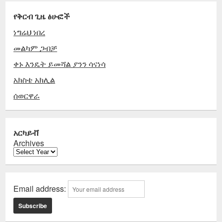
የቅርብ ጊዜ ፅሁፎች
ነግሬህ ነበረ
መልካም ጋብቻ
ቀኑ እንዴት ይመሻል ያንን ሳናነሳ
አክስቴ አክሊል
ሰወርዋራ
አርካይቭ
Archives
Email address: