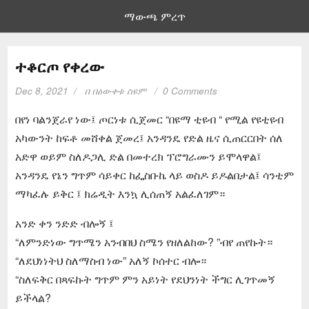
ማውጫ ምረጥ
ተቆርጦ የቀረው
Dec 8, 2021
በ
በዕውቀቱ ስዩም
0 Comments
በየነ ባልንጀራየ ነው፤ ጦርነቱ ሲጀመር “በዩማ ቲዩብ “ የሚል የዩቲዩብ
አካውንት ከፍቶ መሸቀል ጀመረ፤ አንዳንዴ የድል ዜና ሲጠርርበት ሰለ
አድዋ ወይም ስለዶጋሊ ድል በመተረክ ፕሮግራሙን ይሞላዋል፤
አንዳንዴ የኔን ግጥም ሳይቀር ከፌስቡኬ ላይ ወስዶ ይዶልበታል፤ ሳንቲም
ማካፈሉ ይቅር ፤ ክሬዲት እንኳ ሊሰጠኝ አልፈለገም።
አንድ ቀን ንድድ ብሎኝ ፤
“ለምንድነው ግጥሜን አንብበህ ስሜን የዘለልከው? ”ብየ ጠየኩት።
“ለደህነነትህ ስለማስብ ነው” አለኝ ኮሰተር ብሎ።
“ስለፍቅር በጻፍኩት ግጥም ምን አይነት የደህንነት ችግር ሊገጥመኝ
ይችላል?