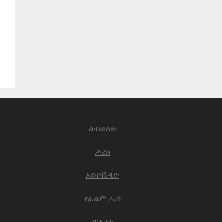
ልብወለድ
ታሪክ
ኦድዮቪዲዮ
የፊልም ሒስ
ፖለቲካ