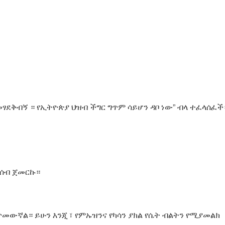
መፃደቅብኝ ። የኢትዮጵያ ህዝብ ችግር ግጥም ሳይሆን ዳቦ ነው” ብላ ተፈላሰፈች
ማሰብ ጀመርኩ።
መውኛል። ይሁን እንጂ ፣ የምኡዝንና የካሳን ያክል የሴት ብልትን የሚያመልክ