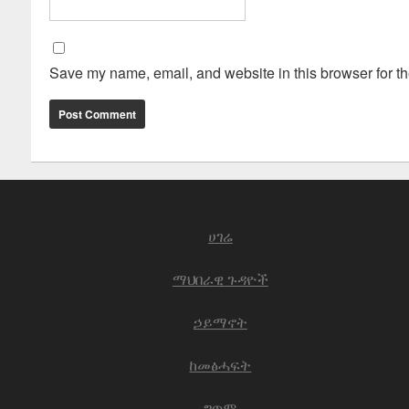
Save my name, email, and website in this browser for th
ሀገሬ
ማህበራዊ ጉዳዮች
ኃይማኖት
ከመፅሓፍት
ግጥም