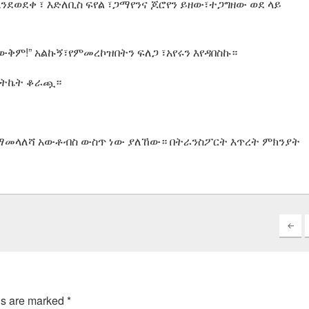
ደወደቀ ፣ እድለቢስ ፍየል ፣ጋማየንና ጆሮየን ይዘው፣ተጋግዘው ወደ ላይ
ቅም!” አልኩኝ፣የምመረኮዝበትን ፍለጋ ፣አየሩን እየዳበስኩ።
ኝ ትኬት ቆራጯ።
ኛ ማመላለሻ አውቶብስ ውስጥ ነው ያለኸው። በትራንስፖርት እጥረት ምክንያት
ds are marked
*