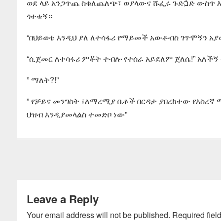
ወደ ላይ አንጋጥጨ ስቁለጨለጭ፣ ወያላውና ሹፌሩ ጉድጏድ ውስጥ እን
ጎተቱኝ።
“በህይወቴ እንዲህ ያለ ለተሳፋሪ የማይመች አውቶብስ ገጥሞኝን አያው
“ሲጀመር ለተሳፋሪ ምቾት ተብሎ የተሰራ አይደለም ጀለሴ!” አለች
” ማለት?!”
” የቻይና መንግስት ፣ለማረሚያ ቤቶች በርዳታ ያበረከተው የእስረ
ህዝብ እንዲያመላልስ ተመድቦ ነው”
Leave a Reply
Your email address will not be published.
Required fiel