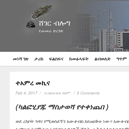
ሸገር ብሎግ
የጡመራ ድረገጽ
መነሻ ገጽ
ታሪክ
ፍልስፍና
ከመፅሓፍት
ልብወለድ
ግጥም
ተአምረ መኪና
Feb 4, 2017
በ
በዕውቀቱ ስዩም
0 Comments
(ካልፎሂያጁ ማስታወሻ የተቀነጨበ )
ወደ ረከቦት ጎዳና የሚወስደኝን አውቶብስ እየጠበቅሁ ነው። አውቶብሱ
አረግሁ። ፌርማታው፣ በጎዳና አዳሪዎች ሽንት ጨቅይቷል። እና የቆምኩበ