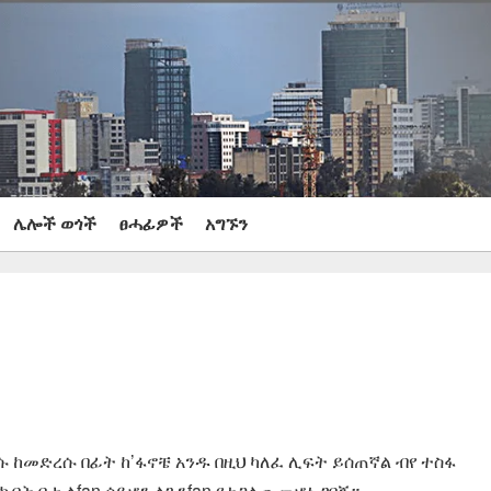
ሌሎች ወጎች
ፀሓፊዎች
አግኙን
 ከመድረሱ በፊት ከ’ፋኖቼ አንዱ በዚህ ካለፈ ሊፍት ይሰጠኛል ብየ ተስፋ
ት ቦታ ለfan ሳይሆን ለጉንfan የተጋለጠ መሆኑ ገባኝ።