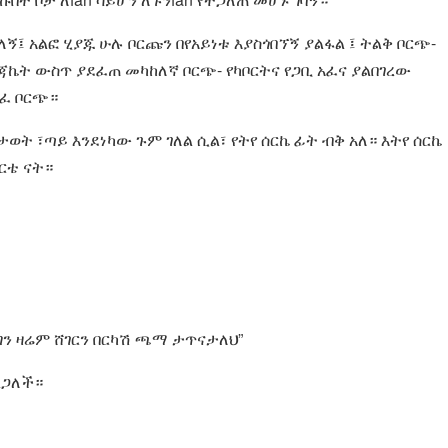
ኝ፤ አልፎ ሂያጁ ሁሉ ቦርጩን በየአይነቱ እያስጎበኘኝ ያልፋል ፤ ትልቅ ቦርጭ-
በጃኬት ውስጥ ያደፈጠ መካከለኛ ቦርጭ- የካቦርትና የጋቢ አፈና ያልበገረው
ፈ ቦርጭ።
 ፣ጣይ እንደነካው ጉም ገለል ሲል፣ የትየ ሰርኬ ፊት ብቅ አለ። እትየ ሰርኬ
ርቴ ናት።
 ግን ዛሬም ሸገርን በርካሽ ጫማ ታጥናታለህ”
ልጋለች።