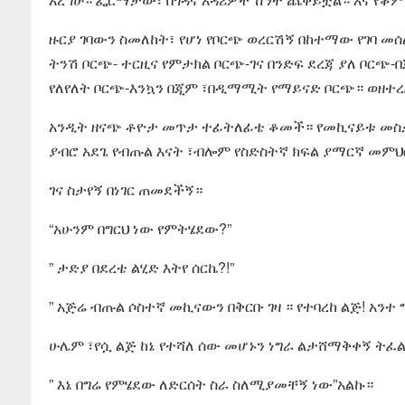
ዙርያ ገባውን ስመለከት፣ የሆነ የቦርጭ ወረርሽኝ በከተማው የገባ መሰለ
ትንሽ ቦርጭ- ተርዚና የምታክል ቦርጭ-ገና በንድፍ ደረጃ ያለ ቦርጭ-
የለየለት ቦርጭ-እንኳን በጂም ፣በዲማሚት የማይናድ ቦርጭ። ወዘተረ
አንዲት ዘናጭ ቶዮታ መጥታ ተፊትለፊቴ ቆመች። የመኪናይቱ መስታወት
ያብሮ አደጌ የብጡል እናት ፣ብሎም የስድስትኛ ክፍል ያማርኛ መምህ
ገና ስታየኝ በነገር ጠመደችኝ።
“አሁንም በግርህ ነው የምትሄደው?”
” ታድያ በደረቴ ልሂድ እትየ ሰርኬ?!”
” አጅሬ ብጡል ሶስተኛ መኪናውን በቅርቡ ገዛ ። የተባረከ ልጅ! አንተ
ሁሌም ፣የሷ ልጅ ከኔ የተሻለ ሰው መሆኑን ነግራ ልታሸማቅቀኝ ትፈ
” እኔ በግሬ የምሄደው ለድርሰት ስራ ስለሚያመቸኝ ነው”አልኩ።