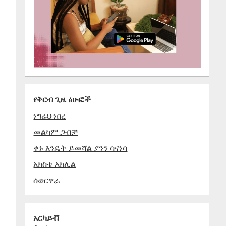
የቅርብ ጊዜ ፅሁፎች
ነግሬህ ነበረ
መልካም ጋብቻ
ቀኑ እንዴት ይመሻል ያንን ሳናነሳ
አክስቴ አክሊል
ሰወርዋራ
አርካይቭ