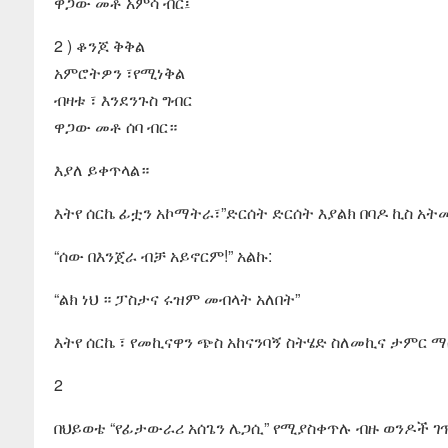
ዋጋው መቶ አምሳ ብር፤
2 ) ቆንጆ ቅቅል
አምሮትዎን ፣የሚነቅል
ብዛቱ ፣ እንደንጉስ ግብር
ዋጋው መቶ ሰባ ብር።
እያለ ይቀጥላል።
እትየ ሰርኬ ፊቷን አኮማትራ፣”ድርሰት ድርሰት እያልክ በባዶ ኪስ አት
“ሰው በእንጀራ ብቻ አይኖርም!” አልኩ:
“ልክ ነህ ። ፓስታና ሩዝም መብላት አለበት”
እትየ ሰርኬ ፣ የመኪናዋን ጭስ አከናንባኝ ስትሄድ ስለመኪና ታምር 
2
በህይወቴ “የፊታውራሪ አሰጌን ሌጋሲ” የሚያስቀጥሉ ብዙ ወንዶች ገጥ