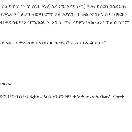
 ‘ስል ደካማ ጎን ለማለት እንጂ ሌላ ነገር አይደለም ) ። እትየ ሰርኬ ስለድርሰት
ዲሆን ትፈልግ ነበር። በርግጥ ልጅ እያለን፣ ብጡል ኦክስጅን ስቦ ፣ በካርቦን
ዝብ ወደ ስቴድየም የሚጎርፈው ኳስ ለማየት ሳይሆን የብጡልን የጭፈራ ግጥም
ያ አድርጋ ታቀርብልን እንደነበር ብጠቁም አጋነንክ እባል ይሆን?
 አውጡ”
 ዝነኛ ምግብ ቤት ከፍቷል። እስካሁን የግጥም ችሎታው ሙሉ በሙሉ ጥሎት