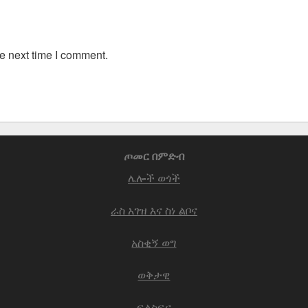
e next time I comment.
ጦመር በምድብ
ሌሎች ወጎች
ራስ አገዝ እና ስነ ልቦና
አስቂኝ ወግ
ወቅታዊ
ፍልስፍና