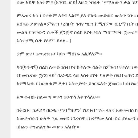
ሰው አይቸ አላቅም። (አንባቢ ሆይ! እዚጋ ‘ብልት ‘ የሚለውን ቃል ‘
ምኡዝና ካሳ ፣ በቀድም ለት፣ እልም ያለ የቦዘኔ ውድድር ውስጥ ገቡ።
አሸናፊ ይሆናል። ምኡዝ ፣ረከቦት ጎዳና ግርጌ ከሚገኘው ሲኒማ ቤት በ
መልክ ያላቸውን ሴቶች ጀንጅኖ ስልክ እየተቀበለ ማከማቸት ጀመረ። በ
አስቀያሚ ሴት የለም” ይላል። )
ያም ሆኖ፣ በውድድሩ፣ ካሳን ማሸነፍ አልቻለም።
ካሳ(ካሳ-ኖቫ) ስልክ ለመሰብሰብ የተከተለው ስልት ከምኡዝ የተለየ 
፣ከመኪናው ጀርባ ላይ” በአነዳዴ ላይ አስተያየት ካለዎት በዚህ ቁጥ
ከየማእዘኑ ፣ ከሁለቱም ፆታ፣ አስተያየት ይጎርፍለት ጀመር። ካሳ፣የወ
አውቶብሱ ስለመጣ ወጉን በሁዋላ እቀጥላለሁ።
በቅርቡ፣ ከቻይና በርዳታ የገባ “ዝሆን” የህዝብ ማመላለሻ አውቶብስ 
አውቶብሱን ሁለት ጊዜ መዞር ነበረብኝ። ከጎማው እስከ በሩ ያለውን 
በክሬን ተንጠልጥሎ መሆን አለበት።