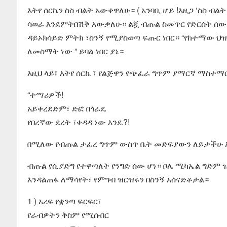
እትየ ሰርኬን ስስ ብልት አውቀዋለሁ። ( አንባቢ ሆይ !እዚጋ ‘ስስ ብልት
ሳወራ እንደምትበሽቅ አውቃለሁ። ልጇ ብጡል ስመጥር የድርሰት ሰው እን
ዳይኦክሳይድ ምትክ ፣ስንኝ የሚያስወጣ ፍጡር ነበር። “የከተማው ህ
ለመስማት ነው ” ይባል ነበር ያኔ።
እዚህ ላይ፣ እትየ ሰርኬ ፣ የልጅዋን የጭፈራ ግጥም ያማርኛ ማስተማር
“ተማሪዎች!
አይቀረደድም፣ ድፎ በጎራዴ
የበረኛው ደረት ፣ቀዳዳ ነው እንዴ?!
በሚለው የብጡል ታፈረ ግጥም ውስጥ ቤት መድፍያውን ለይታችሁ
ብጡል የሲያድግ የተዋጣለት የንግድ ሰው ሆነ። ቦሌ ሚካኤል ግድም
እንዳልጠፋ ለማሳየት፣ የምግብ ዝርዝሩን በስንኝ አሰናድቶታል።
1 ) አሪፍ የቋንጣ ፍርፍር፣
የራብዎትን ቅስም የሚሰብር