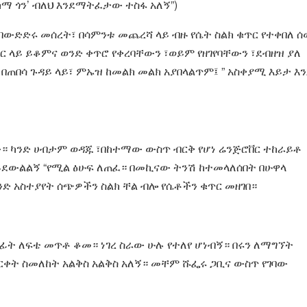
ደካማ ጎን’ ብለህ እንደማትፈታው ተስፋ አለኝ”)
 በውድድሩ መሰረት፣ በሳምንቱ መጨረሻ ላይ ብዙ የሴት ስልክ ቁጥር የተቀበለ 
ር ላይ ይቆምና ወንድ ቀጥሮ የቀረባቸውን ፣ወይም የዘገየባቸውን ፣ደብዘዝ ያለ
ጠበሳ ጉዳይ ላይ፣ ምኡዝ ከመልክ መልክ አያበላልጥም፤ ” አስቀያሚ እይታ እ
ነው። ካንድ ሀብታም ወዳጁ ፣በከተማው ውስጥ ብርቅ የሆነ ሬንጅሮቨር ተከራይቶ
ር ይደውልልኝ “የሚል ፅሁፍ ለጠፈ። በመኪናው ትንሽ ከተመላለሰበት በሁዋላ
ንድ አስተያየት ሰጭዎችን ስልክ ቸል ብሎ የሴቶችን ቁጥር መዘገበ።
ከፊት ለፍቴ መጥቶ ቆመ። ነገረ ስራው ሁሉ የተለየ ሆነብኝ። በሩን ለማግኘት
ርቀት ስመለከት አልቅስ አልቅስ አለኝ። መቸም ሹፌሩ ጋቢና ውስጥ የገባው