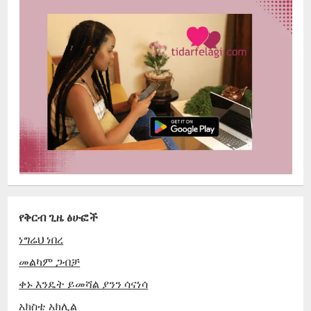
የቅርብ ጊዜ ፅሁፎች
ነግሬህ ነበረ
መልካም ጋብቻ
ቀኑ እንዴት ይመሻል ያንን ሳናነሳ
አክስቴ አክሊል