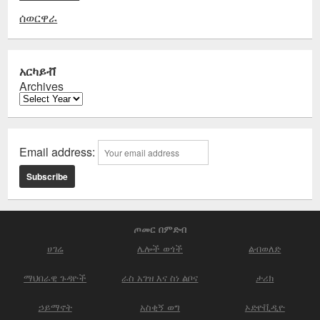
ሰወርዋራ
አርካይቭ
Archives
Email address:
ጦመር በምድብ
ሀገሬ
ሌሎች ወጎች
ልብወለድ
ማህበራዊ ጉዳዮች
ራስ አገዝ እና ስነ ልቦና
ታሪክ
ኃይማኖት
አስቂኝ ወግ
ኦድዮቪዲዮ