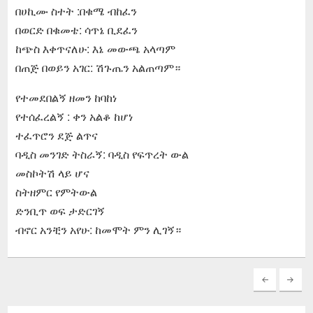
በሀኪሙ ስተት :በቁሜ ብከፈን
በወርድ በቁመቴ: ሳጥኔ ቢደፈን
ከጭስ እቀጥናለሁ: እኔ መውጫ አላጣም
በጠጅ በወይን አገር: ሽጉጤን አልጠጣም።
የተመደበልኝ ዘመን ከባከነ
የተሰፈረልኝ : ቀን አልቆ ከሆነ
ተፈጥሮን ደጅ ልጥና
ባዲስ መንገድ ትስራኝ: ባዲስ የፍጥረት ውል
መስኮትሽ ላይ ሆና
ስትዘምር የምትውል
ድንቢጥ ወፍ ታድርገኝ
ብኖር አንቺን አየሁ: ከመሞት ምን ሊገኝ።