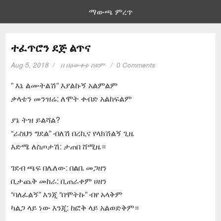
ማውጫ ምረጥ
ተፈጥሮን ደጅ ልጥና
Aug 5, 2018
በ
በዕውቀቱ ስዩም
0 Comments
” እኔ ልሙትልሽ” እያልኩኝ አልምልም
ቃላቴን መንዝሬ: ለሞት ቀብድ አልከፍልም
ያኔ ትዝ ይልሻል?
“ራስህን ግደል” ብለሽ በረኪና የላክሽልኝ ጊዜ
እድሜ ለስጦታሽ: ታጠበ ሸሚዜ።
ገደብ ጫፍ በሌለው: በልቤ መጋዘን
ቢታጨቅ መከራ: ቢጠራቀም ሀዘን
“ባለፈልኝ” እንጂ “በሞትኩ” ብየ አላቅም
ካልጋ ላይ ነው እንጂ: ከፎቅ ላይ አልወድቅም።