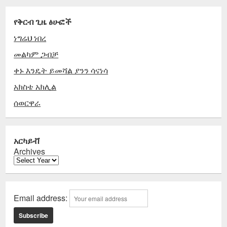
የቅርብ ጊዜ ፅሁፎች
ነግሬህ ነበረ
መልካም ጋብቻ
ቀኑ እንዴት ይመሻል ያንን ሳናነሳ
አክስቴ አክሊል
ሰወርዋራ
አርካይቭ
Archives
Email address: