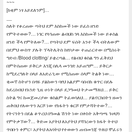
~~~
[ከቂም ነፃ አይደለንም]…
__
ስለት የቆረጠው ጣትህ ደም እስከመች ነው ይፈስ ዘንድ
የምትተወው?… ነገር የጓጎጠው ልብህስ ገላ እስከመች ነው ይቆስል
ዘንድ ችላ የምትለው?… የጣትህ ደም ፍሰት አንተ ችላ ብትለውም
በደምህ ውስጥ ያሉት ፕላትሌትስ ከየቦታው ተጠራርተው በሚሰሩት
ግድብ /Blood clotting/ ይቋረጣል… የልብህ ቁስል ግን ፈቅደህ
በምትሰጠው ይቅርታ እንጂ በሌላ መንገድ አይጠግም… ይቅርታ
ከሚደረግለት በላይ ለአድራጊው የሚሰጠው ሰላም ትልቅ ነው…
ቂመኛ ስትሆን በዳዬ ያልከውን ባየህ አልያም ባሰብክ ቁጥር በደሉ
ከደረሰብህ የአንድ ጊዜ ሁነት በላይ ደጋግመህ ትታመማለህ… ይቅር
ስትል ግና ከመጀመሪያው ቁስልም ትፈወሳለህ… ያልኖርክበትን ዘመን
ጠቅሰህ የለውጥን እርሾ ነው የክፋትን ቁርሾ የምታሻትተው?…
የትናንትን በደል ቆጥረህ በግመል ሽንት ነው በቀስት አቅጣጫ ጉዞህን
የምትቃኘው?… ቅድመ አያትህ ለአያትህ ያሻገረውን ክፋት ትተህ
ጥበቡን ቀምር፣ አያትህ ለአባትህ የተወውን ጠብመንጃ ጥለህ ሞፈሩን