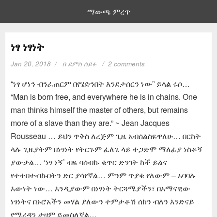
ማውጫ ምረጥ
ነፃ ነፃነት
Jan 20, 2018
በ
ደምስ ሰይፉ
2 comments
“ነፃ ሆነን ብንፈጠርም በየሄድንበት እንደታሰርን ነው” ይላል ሩሶ…
“Man is born free, and everywhere he is in chains. One
man thinks himself the master of others, but remains
more of a slave than they are.” ~ Jean Jacques
Rousseau … ይህን ጥቅስ ለረጅም ጊዜ አብሰልስዬዋለሁ… በርከት
ላሉ ጊዜያትም በነፃነት የትርጉም ፈለጌ ላይ ተጋድሞ ማለፊያ ነስቶኝ
ያውቃል… ‘ነፃ ነኝ’ ብዬ ባሰብኩ ቁጥር ድንገት ከች ይልና
የተተበተብኩበትን ድር ያሳየኛል… ምንም ጥያቄ የለውም – አባባሉ
እውነት ነው… እንዲያውም በነፃነት ትርጓሜያችን፣ በአማናዊው
ነፃነትና በኑሮአችን መሃል ያለውን ተምታቶሽ ሰከን ብለን እንድናይ
የሚረዳን ታዛም ይመስለኛል…