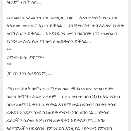
እዚህም ነፃነት አለ…
___
የነፃ መሆን አለመሆን ነገር አወዛጋቢ ነው… ለአንተ ነፃነት የሆነ ነገር
ለሌላው ‘መታሰር’ ሊሆን ይችላል… ያንቺ የባርነት ጥግ ለሌላዋ የነፃነት
ጠገግ ሊሆን ይችላል… አንዳንዴ ነፃ ወጣን ባልንበት ነገር ተመስጠን
የነገርየው ሎሌ የመሆን ዕጣ ሊወድቅብን ይችላል…
•••
የሆነው ሁሉ ሆኖ ግን፡-
***
[ከማሰብ ነፃ አይደለንም]…
__
ማሰብን ትልቅ ቁምነገር የሚያደርገው ማሕበረሰባዊ ግንዛቤያችን
ሰውን ከማሽን ለይቶ አያይም… በቀን ውስጥ ከሰባ ሺህ በላይ የሃሳብ
ሰበዝ አዕምሮአችንን ሲያባትል እንደሚውል ስናስብና ስንቱን ሃሳብ
ፈቅደን እንደምናስብ ስንጠይቅ የነፃነት ነገር ይገባናል… የሃሳብ
ፈለጋችን ሲሶው እንኳ በገዛ ፈቃዳችን አይተለምም… እግረ
አዕምሮአችን በደረሰበት የምንደርስ እንጂ የፈቀድነውን የምናስስ