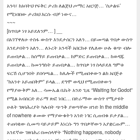
አንሳ፣ ከአባትህ የፍቅር ታሪክ ለልጅህ ጦማር አዘጋጅ… ‘ስታልፍ’
የሚነበበው ታሪክህ እርሱ ብቻ ነውና…
~~~
[ከጥበቃ ነፃ አይደለንም… ] __
በአገኘዋለሁ ተስፋ ውስጥ እንደታሰርን አለን… በይመጣል ጥበቃ ውስጥ
እንደታበትን አለን… ለኑረት አንዳች አበርክቶ የሌለው ሁሉ ቁጭ ብሎ
ይጠብቃል… ከሰማይ ይጠብቃል… ከምድር ይጠብቃል… ከወዳጁ
ይጠብቃል… ከመንግስት ይጠብቃል… ከጥበቃ ነፃ ስላይደለ ግምቱ
ፍርሽ ሲሆንበት ይበሳጫል… ከሌሎች የሚጠበቀውን ልክ አበጅቶ
“ከአንተ አይጠበቅም” ይላል… ደግሞ ወዲህ የሚጠብቀውን
የማያውቅም አለ… ሳሙኤል ቤኬት አንድ ጊዜ “Waiting for Godot”
የሚል አብሰርድ ድራማ ጽፎ ነበር… በድራማው ውስጥ የሚታዩት
ሁለት ገጸባሕሪያት ካሉበት ጭንቅ ያወጣቸው ዘንድ In the middle
of nowhere ቆመው የማያውቁትን አንድ ነገር ሲጠብቁ ይታያል…
ተጠባቂው ሲመጣ ባይታይም እነርሱ ግን ጥበቃቸውን አያቋርጡም…
አንደኛው ገጸባሕሪ በመሰላቸት “Nothing happens, nobody