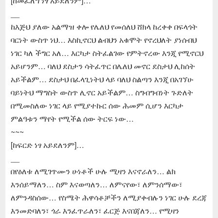
[ከመፈለግ ነፃ አይደለንም]…
__
ከእጅህ ያለው አልማዝ ቀሎ የሌለህ የመሰለህ ሸክላ ከረቀቀ በፍላጎት
ባርነት ውስጥ ነህ… እስኪኖርህ ልብህን አቁሞት የኖረህለት ያነሰብህ
ነገር ካለ ችግር አለ… እርካታ ስትፈልገው የምትኖረው እንጂ የሚኖርህ
አይሆንም… ባለህ ደስታን ሳትፈጥር በሌለህ መኖር ደስታህ ሊከሰት
አይችልም… ደስታህ በፈላጊነትህ ላይ ባለህ ስልጣን እንጂ በአገኘሁ
ባይነትህ ማግስት ውስጥ ሊኖር አይችልም… ስግብግብነት ጉድለት
በሚመስለው ነገር ላይ የሚያተኩር ሰው ሕመም ሲሆን እርካታ
ምልዓቱን ማየት የሚችል ሰው ትርፍ ነው…
~~~
[ከፍርድ ነፃ አይደለንም]…
__
በየዕለቱ ለሚገጥሙን ሁነቶች ሁሉ ሚዛን እናኖራለን… ልክ
እንሰይማለን… ስም እናወጣለን… ለምናየው፣ ለምንሰማው፣
ለምንዳስሰው… የስሜት ሕዋሳቶቻችን ለሚያቀብሉን ነገር ሁሉ ደረጃ
እንመድባለን፣ ጎራ እንፈጥራለን፣ ፈርጅ እናበጃለን… የሚዛን