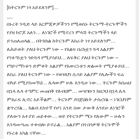
[ከትርጉም ነፃ አይደለንም]…
__
በኑረት ሃዲድ ላይ እርምጃዎቻችንን የሚወስኑ ትርጉማ-ትርጉሞችን
የያዘ ኮሮጆ አለን… ለነገሮች የሚኖረን ምላሽ ትርጉማችን ላይ
ይንጠለጠላል… በትክክል ከትርጉም እስራት ነፃ አይደለንም…
ለሕይወት ያለህ ትርጉም ነው – የእልፍ በረከቷን ጓዳ አልያም
የንፉግነቷን ጎድጓዳ የሚያሳይህ… ለፍቅር ያለህ ትርጉም ነው –
የዓይናማነቱን ድምቀት አልያም የእውርነቱን ጽልመት የሚያቆይህ…
ለስራ ያለህ ትርጉም ነው – የወዝህን ሲሳይ አልያም የሌሎችን ፍሬ
ብካይ የሚያስመኝህ… ሌላውም ሁሉ እንዲሁ ነው… ትርጉም ከሰጠህ
በኋላ ሌላ ተዓምር መጠበቅ የለብህም… መዝገቡን ከዘጋህ በኋላ ሌላ
ምዕራፍ ሊኖር አይችልም… ትርጉም ያበጀህለት ታስረሃል – ነገርህንም
ቋጥረሃል… ከልብ ደስተኛ የሆነ አንድ ሰው ታውቅ እንደሁ ለነገሮች
ያለውን አተያይ ጠይቀው… ወይ የትርጉም ሜኑ የለውም – ሁሉን
እንዳመጣጡ ተቀብሎ ይኖራል… አልያም በጎ በጎዎቹ ትርጉሞች
የኑረቱ አካል ናቸው…