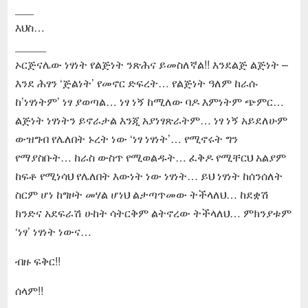
___
እህስ…
_____
ኦርጅናሌው ነፃነት የልጅነት ንጽሕና ይመስለኛል!! እንደልጅ ልጅነት –
እንደ ሕፃን ‘ጅልነት’ የመኖር ድፍረት… የልጅነት ዓለም ከራሱ
ከ’ነፃነትም’ ነፃ ያወጣል… ነፃ ነኝ ከሚለው ባዶ እምነትም ጭምር…
ልጅነት ነፃነትን ይኖራታል እንጂ አያነፃጽራትም… ነፃ ነኝ አይደለሁም
ውዝግብ የሌለበት ኑረት ነው ‘ነፃ ነፃነት’… የሚኖሩት ግን
የማያስቡት… ከራስ ውስጥ የሚወልዱት… ፈቅዶ የሚቸርህ አልያም
ከፍቶ የሚነሳህ የሌለበት እውነት ነው ነፃነት… ይህ ነፃነት ከሰንሰለት
ስርም ሆነ ከግዞት መሃል ሆነህ ልታጣጥመው ትችላለህ… ከደቋሽ
ክንድና አደፍራሽ ሁከት ሳትርቅም ልትኖረው ትችላለህ… ምክንያቱም
‘ነፃ’ ነፃነት ነውና…
ብዙ ፍቅር!!
ሰላም!!