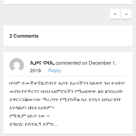
2 Comments
ኢዞና ናዛኢ
commented on December 1,
2018
Reply
በጣም ተመችቶኛል:የነፃነት እጦት እራሳችንን ከለወጥ ጉዞ ተብትቦ
መያዙ:የተቸረንን ብሩህ አዕምሮአችን የሚጠበቀው ልክ ልንሰራበት
ይቅርና:ህልውናው ማረጋገጥ የሚያስችል ስራ እንኳን እየሰራንበት
እንዳልሆነ ህቡዕ አደለም።
የሚገርም ዕይታ ነው ።
እግዚሄር ይስጥሊኝ ደምስ…