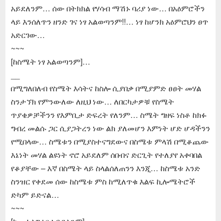
አይደለንም… ሰው በትክክል የሃሳብ ማሽኑ ባሪያ ነው… በአዕምሮችን
ላይ እንሰለጥን ዘንድ ገና ነፃ አልወጣንም!!… ነፃ ከሆንክ አዕምሮህን ፀጥ
አድርገው…
~~~
[ከስሜት ነፃ አልወጣንም]…
__
በሚግለበለብ የስሜት እሳትና ከስሎ ሲያበቃ በሚያምድ ፀፀት መሃል
ስንታኘክ የምንውለው ለዚህ ነው… ለበርካታዎቹ የስሜት
ጥያቄዎቻችንን የእምቢታ ድፍረት የለንም… ስሜት ግዘፍ ነስቶ ከክፉ
ግብረ መልሱ ጋር ሲያጋትረን ነው ልክ ያለመሆን እምነት ሆድ ሆዳችንን
የሚበላው… ስሜቱን በሚያስተናግደውና በስሜቱ ምላሽ በሚቆጨው
እኔነት መሃል ልዩነት ኖሮ አይደለም ሰበብና ድርጊት የተለያየ አቀባበል
የቆያቸው – እኛ በስሜት ላይ ስላልሰለጠንን እንጂ… ከስሜቱ አንድ
ስንዝር የቀደመ ሰው ከስሜቱ ምስ ከሚለጥቁ እልፍ ኪሎሜትሮች
ድካም ይድናል…
~~~