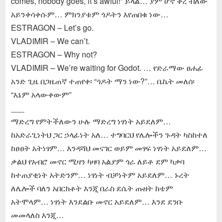
comes, nobody goes, it’s awful!” ይላል… ያም ሆኖ ቀረ ብለው
አይንቀሳቀሱም… ምክንያቱም ጎዶትን እየጠበቁ ነው…
ESTRAGON – Let’s go.
VLADIMIR – We can’t.
ESTRAGON – Why not?
VLADIMIR – We’re waiting for Godot. … የድራማው ፀሐፊ
አንድ ጊዜ በጋዜጠኛ ተጠየቀ፡ “ጎዶት ማን ነው?”… ቤኬት መለሰ፡
“እኔም አላውቀውም”
___
ማድረግ የምትችለውን ሁሉ ማድረግ ነፃነት አይደለም…
ከአድራጊነትህ ጋር ኃላፊነት አለ… ተግባርህ የሌሎችን ጉዳት ካስከተለ
ከፀፀት አትነፃም… እንዳሻህ መናገር ወይም መፃፍ ነፃነት አይደለም…
ቃልህ የአብሮ መኖር ሚዛን ካዛባ አልያም ጎራ ለይቶ ደም ካቃባ
ከተጠያቂነት አትድንም… ነፃነት ብቻነትም አይደለም… ኑረት
ለሌሎች ባለን አበርክቶት እንጂ በራስ ደሴት ጡዘት ከቴም
አትሞላም… ነፃነት እንደልቡ መኖር አይደለም… እንደ ደንቡ
መመላለስ እንጂ…