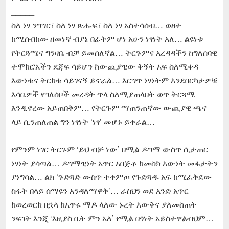
_____
ስለ ነፃ ንግግር፣ ስለ ነፃ ጽሑፍ፣ ስለ ነፃ አስተሳሰብ… ወዘተ
ከሚሰብከው ዘመነኛ ብያኔ በፊትም ሆነ አሁን ነፃነት አለ… ልዩነቱ
የትርጓሜና ግንዛቤ ብቻ ይመሰለኛል… ትርጉምና አረዳዳችን ከግለሰባዊ
ተሞክሮአችን ደጃፍ ሳይሆን ከውጪያዊው ቅኝት አፍ ስለሚቀዳ
እውነቱና ትርክቱ ሳይገናኝ ይኖራል… እርግጥ ነፃነትም እንደበርካታዎቹ
እሳቤዎች የግለሰቦች መረዳት ጥላ ስለሚያጠላበት ወጥ ትርጓሜ
እንዲኖረው አይጠበቅም… የትርጉም ማጠንጠኛው ውጪያዊ ጫና
ላይ ሲንጠለጠል ግን ነፃነት ‘ነፃ’ መሆኑ ይቀራል…
___
የምንም ነገር ትርጉም ‘ይህ ብቻ ነው’ በሚል ዶግማ ውስጥ ሲታጠር
ነፃነት ያሳጣል… ዶግማዊነት አጥር አበጅቶ ከመስክ እውነት መፋታትን
ያነግሳል… ልክ ‘ጉድጓድ ውስጥ ተቀምጦ የጉድጓዱ አፍ ከሚፈቅደው
ስፋት በላይ ሰማዩን እንዳለማዋቅ’… ራስህን ወደ አንድ አጥር
ከወረወርክ በኋላ ከአጥሩ ማዶ ላለው ኑረት እውቅና ያለመስጠት
ንፍገት እንጂ ‘እዚያስ ቤት ምን አለ’ የሚል በጎነት አይስተዋልብህም…