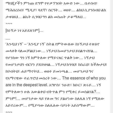
ማበጂያችን ምንጩ ደግሞ የተቃኘንበት አውድ ነው… ቤተሰብ፣
ማሕበረሰብ፣ ሚዲያ፣ ጓደኛ፣ ስርዓት… ወዘተ… ልክህ ሲያንስብህ ልክ
ታዛባለህ… ልኬት ሲገባህ ግን ልክ መስጠት ታቆማለህ…
~~~
[ከነኝታ ነፃ አይደለንም]…
__
‘እንዲህ ነኝ’ – ‘እንዲያ ነኝ’ ስትል የምትውለው ከነኝታህ ተጽዕኖ
መላቀቅ ባለመቻልህ ነው… ነኝታህ ከመሆንታህ ይበልጥብሃል…
የሆንከው ግን ነኝ ከምትለው የማይናጸር ጥልቅ ነው… ነኝታህ
የመሆንታህን ብርሃን ያደበዝዛል… ነኝታህ ከጎሳህ፣ ከስራህ፣ ከችሎታህ፣
ከሃብትህ፣ ሐይማኖትህ… ወዘተ ይመነጫል… መሆንታህ ግና
የአማናዊው ተፈጥሮህ መሰረት ነው… The essence of who you
are in the deepest level. አግዮስ፣ ንዑድ፣ ክቡር፣ ጽሩይ… ነኝ
የምትለውን ሁሉ አውልቀህ ብትጥል ምን የሚቀር ይመስልሃል?…
ምንም!… መሆንታው ላይ የቆመ ግና ያልሆነው ስለሌለ ነኝ የሚለው
አይኖረውም… የሚያጣው ስለሌለው ባዶነት አይሰማውም…
~~~