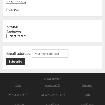
አክስቴ አክሊል
ሰወርዋራ
አርካይቭ
Archives
Email address:
ጦመር በምድብ
ሀገሬ
ሌሎች ወጎች
ልብወለድ
ማህበራዊ ጉዳዮች
ራስ አገዝ እና ስነ ልቦና
ታሪክ
ኃይማኖት
አስቂኝ ወግ
ኦድዮቪዲዮ