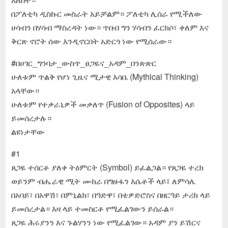
በፖለቲካ ዲስኩር መስራት አይቻልም። ፖለቲካ ሊሰራ የሚችለው
ሀሳብን በሃሳብ ማስረዳት ነው። ጥበብ ግን ሃሳብን ፈርክሶ፣ ቀለም እና
ቅርጽ ኖሮት ሰው እንዲኖርበት አድርጎ ነው የሚሰራው።
#በሀገር_ግንባታ_ውስጥ_ፀጋዬና_አዳም_በንጽጽር
ሁለቱም ጥልቅ የሆነ ጊዜና ሚታዊ እሳቤ (Mythical Thinking)
አላቸው።
ሁለቱም የተቃራኒዎች መቃለጥ (Fusion of Opposites) ላይ
ይመሰረታሉ።
ልዩነታቸው
#1
ጸጋዬ ተሰርቶ ያለቀ ትዕምርት (Symbol) ይፈልጋል። የጸጋዬ ተረክ
ወይንም ብሔራዊ ሚት ሙከራ በግዙፋን እሴቶች ላይ፤ ለምሳሌ
በአባይ፣ በአዋሽ፣ በምኒልክ፣ በዓድዋ፣ በቴዎድሮስና በዘርዓይ ታሪክ ላይ
ይመሰረታል። እዛ ላይ ተመስርቶ የሚፈልገውን ይሰራል።
ጸጋዬ ሕሩያንን እና ጉልሃንን ነው የሚፈልገው። አዳም ያን ይሽርና