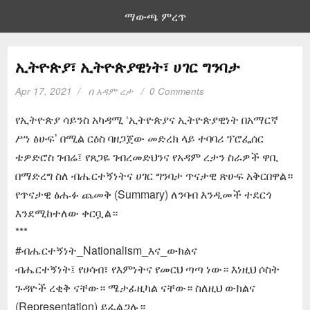
ማውጫ ምረጥ
ኢትዮጵያ፣ ኢትዮጵያዊነት፣ ሀገር ግንባታ
Apr 17, 2021
በ
አዳም ረታ
0 Comments
የኢትዮጵያ ሳይንስ አካዳሚ ‘ኢትዮጵያና ኢትዮጵያዊነት በአማርኛ
ሥነ ፅሁፍ’ በሚል ርዕስ ባዘጋጀው መድረክ ላይ ተባባሪ ፕሮፌሰር
ቴዎድሮስ ገብሬ፤ የጸጋዬ ገብረመድህንና የአዳም ረታን ስራዎች ዋቢ
በማድረግ ስለ ብሔርተኝነትና ሀገር ግንባታ ጥናታዊ ጽሁፍ አቅርበዋል።
የጥናታዊ ፅሑፉ ጨመቅ (Summary) ለንባብ እንዲመች ተደርጎ
እንደሚከተለው ቀርቧል።
***
#ብሔርተኝነት_Nationalism_እና_ውክልና
ብሔርተኝነት፤ የሀሳብ፣ የእምነትና የመርህ ጣጣ ነው። እነዚህ ሶስት
ጉዳዮች ረቂቅ ናቸው። ሜታፊዚካል ናቸው። ስለዚህ ውክልና
(Representation) ይፈልጋሉ።