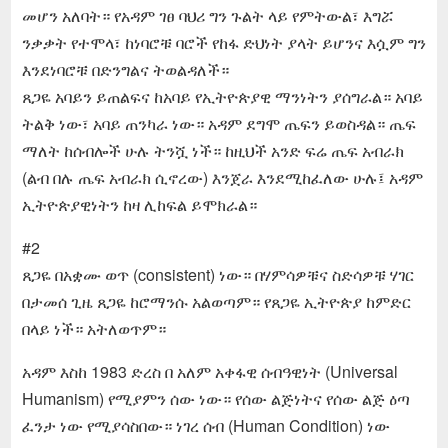
መሆን አለባት። የአዳም ገፀ ባህሪ ግን ጉልት ላይ የምትውል፣ እግሯ
ንቃቃት የተሞላ፣ ከነባሮቹ ባሮች የከፋ ድህነት ያላት ይሆንና እሷም ግን
እንደነባሮቹ በድንግልና ትወልዳለች።
ጸጋዬ አባይን ይጠልፍና ከአባይ የኢትዮጵያዊ ማንነትን ያሰግራል። አባይ
ትልቅ ነው፣ አባይ ጠንካራ ነው። አዳም ደግሞ ጤፍን ይወስዳል። ጤፍ
ማለት ከሰብሎች ሁሉ ትንሿ ነች። ከዚህች አንድ ፍሬ ጤፍ አብራክ
(ልብ በሉ ጤፍ አብራክ ሲኖረው) እንጀራ እንደሚከፈለው ሁሉ፤ አዳም
ኢትዮጵያዊነትን ከዛ ሊከፍል ይሞክራል።
#2
ጸጋዬ በአቋሙ ወጥ (consistent) ነው። በሃምሳዎቹና ስድሳዎቹ ሃገር
በታመሰ ጊዜ ጸጋዬ ከሮማንሱ አልወጣም። የጸጋዬ ኢትዮጵያ ከምድር
በላይ ነች። አትለወጥም።
አዳም እስከ 1983 ድረስ በ አለም አቀፋዊ ሰብዓዊነት (Universal
Humanism) የሚያምን ሰው ነው። የሰው ልጅነትና የሰው ልጅ ዕጣ
ፈንታ ነው የሚያሳስበው። ነገረ ሰብ (Human Condition) ነው