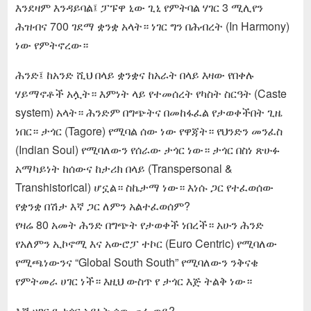
እንደዛም እንዳይባል፤ ፓፑዋ ኒው ጊኒ የምትባል ሃገር 3 ሚሊየን
ሕዝብና 700 ገደማ ቋንቋ አላት። ነገር ግን በሕብረት (In Harmony)
ነው የምትኖረው።
ሕንድ፤ ከአንድ ሺህ በላይ ቋንቋና ከአራት በላይ እዛው የበቀሉ
ሃይማኖቶች አሏት። እምነት ላይ የተመሰረት የካስት ስርዓት (Caste
system) አላት። ሕንድም በግጭትና በመከፋፈል የታወቀችበት ጊዜ
ነበር። ታጎር (Tagore) የሚባል ሰው ነው የዋጃት። የህንድን መንፈስ
(Indian Soul) የሚባለውን የሰራው ታጎር ነው። ታጎር በስነ ጽሁፉ
አማካይነት ከሰውና ከታሪክ በላይ (Transpersonal &
Transhistorical) ሆኗል። ስኬታማ ነው። እነሱ ጋር የተፈወሰው
የቋንቋ በሽታ እኛ ጋር ለምን አልተፈወሰም?
የዛሬ 80 አመት ሕንድ በግጭት የታወቀች ነበረች። አሁን ሕንድ
የአለምን ኢኮኖሚ እና አውሮፓ ተኮር (Euro Centric) የሚባለው
የሚጫነውንና “Global South South” የሚባለውን ንቅናቄ
የምትመራ ሀገር ነች። እዚህ ውስጥ የ ታጎር እጅ ትልቅ ነው።
እኛ ሀገር የ ታጎር አይነት ሰው ጠፋ ወይ?