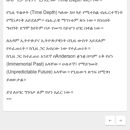
የጊዜ ጥልቀት (Time Depth) ካለው እዛ ላይ የሚተከል ብሔርተኝነት
የሚነቃነቅ አይደለም። ብሔራዊ ማንነቱም ጽኑ ነው። የሰሩበት
ግብዓት ደግሞ ከየትም ቦታ የመጣ ሳይሆን ሀገር በቀል ነው።
ለአዳም ኢትዮጵያና ኢትዮጵያዊነት በጊዜ ውስጥ አይደለም
የተፈጠሩት። ከጊዜ ጋር አብረው ነው የተፈጠሩት።
ከጊዜ ጋር ከተፈጠሩ አንደኛ በAnderson ቋንቋ በጣም ሩቅ የሆነ
(Immemorial Past) አላቸው። ሁለተኛ፤ የማይገመት
(Unpredictable Future) አላቸው። የጊዜውን ጽንፍ በሚገባ
ይዘውታል።
ይሄ ለሀገር ግንባታ ለም የሆነ አፈር ነው።
***