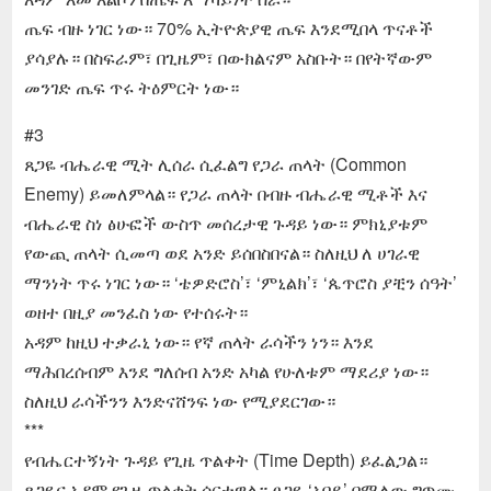
ጤፍ ብዙ ነገር ነው። 70% ኢትዮጵያዊ ጤፍ እንደሚበላ ጥናቶች
ያሳያሉ። በስፍራም፣ በጊዜም፣ በውክልናም አስቡት። በየትኛውም
መንገድ ጤፍ ጥሩ ትዕምርት ነው።
#3
ጸጋዬ ብሔራዊ ሚት ሊሰራ ሲፈልግ የጋራ ጠላት (Common
Enemy) ይመለምላል። የጋራ ጠላት በብዙ ብሔራዊ ሚቶች እና
ብሔራዊ ስነ ፅሁፎች ውስጥ መሰረታዊ ጉዳይ ነው። ምክኒያቱም
የውጪ ጠላት ሲመጣ ወደ አንድ ይሰበስበናል። ስለዚህ ለ ሀገራዊ
ማንነት ጥሩ ነገር ነው። ‘ቴዎድሮስ’፣ ‘ምኒልክ’፣ ‘ጴጥሮስ ያቺን ሰዓት’
ወዘተ በዚያ መንፈስ ነው የተሰሩት።
አዳም ከዚህ ተቃራኒ ነው። የኛ ጠላት ራሳችን ነን። እንደ
ማሕበረሰብም እንደ ግለሰብ አንድ አካል የሁለቱም ማደሪያ ነው።
ስለዚህ ራሳችንን እንድናሸንፍ ነው የሚያደርገው።
***
የብሔርተኝነት ጉዳይ የጊዜ ጥልቀት (Time Depth) ይፈልጋል።
ጸጋዬና አዳም የጊዜ ጥልቀት ሰርተዋል። ፀጋዬ ‘አባይ’ በሚለው ግጥሙ