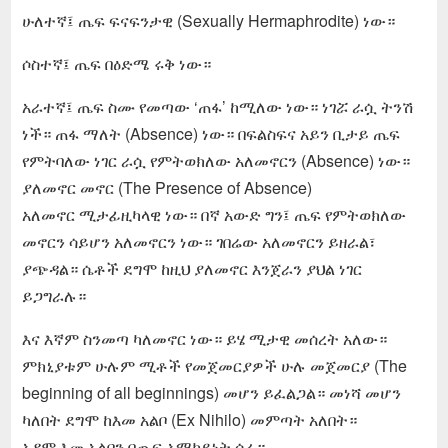
ሁለተኛ፤ ጤፍ ፍናፍንታዊ (Sexually Hermaphrodite) ነው።
ሶስተኛ፤ ጤፍ በዕድሜ ሩቅ ነው።
አራተኛ፤ ጤፍ ስሙ የመጣው ‘ጠፋ’ ከሚለው ነው። ነገሯ ራሷ ትንሽ
ነች። ጠፋ ማለት (Absence) ነው። በፍልስፍና አይን ቢታይ ጤፍ
የምትባለው ነገር ራሷ የምትወክለው አለመኖርን (Absence) ነው።
ያለመኖር መኖር (The Presence of Absence)
አለመኖር ሚታፊዚካላዊ ነው። በኛ አውድ ግን፤ ጤፍ የምትወክለው
መኖርን ሳይሆን አለመኖርን ነው። ገበሬው አለመኖርን ይዘራል፣
ያጭዳል። ሴቶች ደግሞ ከዚህ ያለመኖር እንጀራን ያህል ነገር
ይጋግራሉ።
እና እኛም ስንመጣ ካለመኖር ነው። ይሄ ሚታዊ መሰረት አለው።
ምክኒያቱም ሁሉም ሚቶች የመጀመርያዎች ሁሉ መጀመርያ (The
beginning of all beginnings) መሆን ይፈልጋል። መነሻ መሆን
ካለበት ደግሞ ከእመ አልቦ (Ex Nihilo) መምጣት አለበት።
አዳም እመ አልቦን በጤፍ አማካይነት ሰራ።