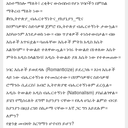
አስተማስሎ ማለት፤ ረቂቅና ውስብስብ የሆኑ ሃሳቦችን በምስል
ማቅረብ ማለት ነው።
#የኢትዮጵያ_ብሔርተኝነትና_የከያኒያን_ሚና
ከሃምሳዎቹና ስድሳዎቹ ጀምሮ የኢትዮጵያ ብሔርተኝነት ታውኳል።
እስካሁንም እንደታወከ ነው። ብዙ ጥያቄዎች ተነስተውበታል። ብዙ
እሴቶች አጥፍቷል። ባጠፋቸው እሴቶች ምትክ አዲስ እሴት
አልገነባም። ትውልድ ተለዋውጧል። ነባሩ ትውልድ በነቀለው እሴት
ምትክ አዲስ ስላልገነባ፤ አዲሱ ትውልድ ያለ እሴት ነው የተቀመጠው።
ነባር እሴቶች ይወደዳሉ (Romanticize) ይደረጋሉ። እነዛ እሴቶች
ላይ ነው ብሔርተኝነቱ የተመሰረተው። በሃምሳዎቹና ስድሳዎቹ
ሮማንሱ ሲፈርስ፤ አብሮ ኢትዮጵያዊ ብሔርተኝነቱም ፈርሷል።
አዲሱ ትውልድ አዲስ ብሔርተኝነት (Nationalism) ያስፈልገዋል።
ይሄን የሚሰሩለት ደግሞ ከያንያን ናቸው። የሌላ ሀገራት ልምድ ብናይ
ከያንያን በዚህ ረገድ ስኬታማ ናቸው። እኛ ጋር ግን አይደሉም።
ለምን?
የቋንቋ መብዛት እርግማን ሆኖብን ይሆን?