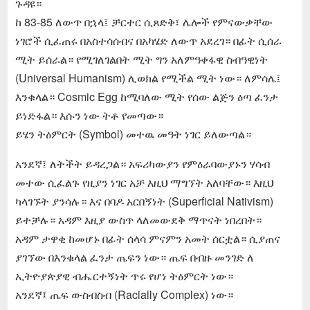
ጉዳዩ።
ከ 83-85 ለውጥ በኋላ፤ ቻርተር ሲጸድቅ፣ ሌሎች የምናውቃቸው
ነገሮች ሲፈጠሩ በአስተሳሰብና በአካሄድ ለውጥ አደረገ። በፊት ሲሰራ
ሚት ይሰራል። የሚገለገልበት ሚት ግን አለምዓቀፋዊ ስብዓዊነት
(Universal Humanism) ሊወክል የሚችል ሚት ነው። ለምሳሌ፤
እንቁላል። Cosmic Egg ከሚባለው ሚት የሰው ልጅን ዕጣ ፈንታ
ይነድፋል። እሱን ነው ትቶ የመጣው።
ይሄን ትዕምርት (Symbol) መተዉ መዓት ነገር ይለውጣል።
አንደኛ፤ ለትችት ይዳረጋል። አፍሪካውያን የምዕራባውያኑን ሃሳብ
መተው ሲፈልጉ የዚያን ነገር አቻ እዚህ ማግኘት አለባቸው። እዚህ
ካላገኙት ያንሳሉ። እና በባዶ አርበኝነት (Superficial Nativism)
ይተቻሉ። አዳም እዚያ ውስጥ ላለመውደቅ ማጥናት ነበረበት።
አዳም ታዋቂ ከመሆኑ በፊት ሰላሳ ምናምን አመት ሰርቷል። ሲያጠና
ያገኘው በእንቁላል ፈንታ ጤፍን ነው። ጤፍ በብዙ መንገድ ለ
ኢትዮያጵያዊ ብሔርተኝነት ጥሩ የሆነ ትዕምርት ነው።
አንደኛ፤ ጤፍ ውስብስብ (Racially Complex) ነው።