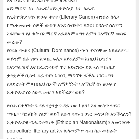
#የአማርኛ_ስነ_ፅሑፍ/ #የኢትዮጵያ_ስነ_ፅሑፍ_
የኢትዮጵያ የስነ ጽሁፍ ቀኖና (Literary Canon) ብንሰራ ከላይ
ከሚቀመጡት ሰዎች ውስጥ እንደ ስብሃት፣ ጸጋዬ፣ በዓሉና ሰለሞን
አፋቸውን የፈቱት በአማርኛ አይደለም። ግን ለምን በአማርኛ መጻፍ
መረጡ?
የባህል ጭቆና (Cultural Dominance) ጣጣ ሆኖባቸው አይደለም።
ወይንም ሰፊ የሆነ አንባቢ ፍለጋ አይደለም። እነዚህ ከያኒያን
በእንግሊዝኛ እና በፈረንሳይኛ ጥሩ አድርገው ይጽፋሉ። በነዚያ
ቋንቋዎች ቢጽፉ ሰፊ የሆነ አንባቢ ማግኘት ይችሉ ነበር። ግን
አላደረጉትም። በነዚህ ሰዎች አማካኝነት የአማርኛ ስነ ፅሁፍ የ
ኢትዮጵያ ስነ ፅሁፍ መሆን አይችልም ወይ?
የብሔርተኝነት ጉዳይ የቋንቋ ጉዳይ ነው ካልን፤ እዛ ውስጥ የሀገር
ግንባታ ፕሮጀክት የለም ወይ? እሱን ሳናነብ ሀገር መገንባት እንችላለን?
ኢትዮጵያዊ ብሔርተኝነት (Ethiopian Nationalism)ን ለመገንባት
pop culture, literary art እና ሌላውም የጥበብ ስራ መስራት
አለበት።