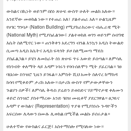
ውክልና በኪነት ወይንም በስነ ጽሁፍ ውስጥ ሁለት መልክ አለው።
አንደኛው መወከል ነው። የተጠራ አለ፣ ያልተጠራ አለ። ሁልጊዜም
የሀገር ግንባታ (Nation Building) የሚያከራክረውና ብሔራዊ ሚት
(National Myth) የሚያስፈልገው፤ ያልተወከለ ወገን ወይንም ሰብዓዊ
እሴት ስለሚኖር ነው። ጠንቅቀን አደረግን ብንል እንኳን አዲስ ትውልድ
ሲመጣ አዲስ እሴትና አዲስ ፍላጎት ይዞ ስለሚመጣ ማደስ
ያስፈልጋል። ይሄን ለመስራት ስነ ጽሁፍ ጥሩ አውድ ይሰጣል። ለምሳሌ
የስንብት ቀለማት ላይ አዳም ነባሩን የሳባ-ሰለሞን ሚት ያፈርሳል። ገፀ
ባህሪው ስንዝሮ ጊዜን ይገፋል። አምስት ሺህ አመት ስለኖረ ከማክዳ
ከሳባ የሚቀድም ታሪክ አለው። በታሪክ ውስጥ የምታውቃቸውን
ጉልሃን ሰዎች፤ ለምሳሌ ቅዱስ ያሬድን ይወስድና ሃይማኖታዊ ቀለሙን
ቀይሮ ስንዝሮ ያስተማረው አንድ ጎበዝ ሙዚቀኛ ያደርገዋል። ፀጋዬና
አዳም የ ውክልና (Representation) ጥያቄ የሚያስነሱ ጉዳዮችን
አፍርሰው ሌላውን በሙሉ ሊወክል በሚችል መልኩ ይሰሩታል።
ሁለተኛው የውክልና ፈርጅ፤ አስተማስሎ የሚባለው ነው።