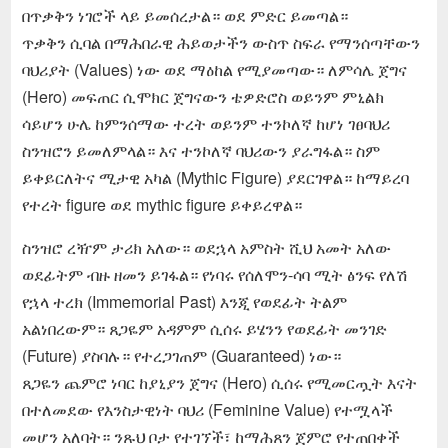
በጥቃቅን ነገሮች ላይ ይመሰረታል። ወደ ምድር ይመጣል።
ጥቃቅን ሲባል በማሕበራዊ ሕይወታችን ውስጥ ስፍራ የማንሰጣቸውን
ባህሪያት (Values) ነው ወደ ማዕከል የሚያመጣው። ለምሳሌ ጀግና
(Hero) መፍጠር ሲሞክር ጀግናውን ቴዎድሮስ ወይንም ምኒልክ
ሳይሆን ሁሌ ከምንሰማው ተረት ወይንም ተንኮለኛ ከሆነ ገፀባህሪ
ስንዝሮን ይመለምላል። እና ተንኮለኛ ባህሪውን ያራግፋል። ስም
ይቀይርለትና ሚታዊ አካል (Mythic Figure) ያደርገዋል። ከማይረባ
የተረት figure ወደ mythic figure ይቀይረዋል።
ስንዝሮ ረዥም ታሪክ አለው። ወደኋላ አምስት ሺህ አመት አለው
ወደፊትም ብዙ ዘመን ይገፋል። የነባሩ የሰለሞን-ሳባ ሚት ፅንፍ የለሽ
የኋላ ተረክ (Immemorial Past) እንጂ የወደፊት ትልም
አልነበረውም። ጸጋዬም አዳምም ሲሰሩ ይሄንን የወደፊት መንገድ
(Future) ያስባሉ። የተረጋገጠም (Guaranteed) ነው።
ጸጋዬን ጨምሮ ነባር ከያኒያን ጀግና (Hero) ሲሰሩ የሚመርጧት እናት
በተለመደው የእንስታዊነት ባህሪ (Feminine Value) የተሟላች
መሆን አለባት። ንጹህ ቦታ የተገኘች፣ ከማሕጸን ጀምሮ የተጠበቀች