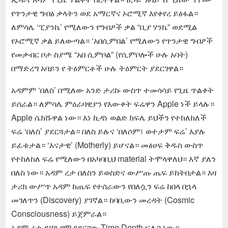
የጥንታዊ ግብፅ ቃላትን ወደ አማርኛና ኦሮሚኛ እየቀየረ ይፅፋል።
ለምሳሌ ‘ፒያንኬ’ የሚለውን የግብፆች ቃል “ቢያ ሃንኬ” ወደሚል
የኦሮሚኛ ቃል ይለውጣል። ‘አበሲምበል’ የሚለውን የጥንታዊ ግብፆች
የመቃብር ቦታ ስያሜ “አበ ሲምቦል” (የሲምቦሎች ሁሉ አባት)
በማድረግ አባይን የ ትዕምርቶች ሁሉ ትዕምርት ያደርገዋል።
አዳምም ‘በለስ’ በሚለው አንድ ታሪኩ ውስጥ ተመሳሳይ የጊዜ ጥልቀት
ይሰራል። ለምሳሌ ምዕራባዊያን የእውቀት ፍሬዋን Apple ነች ይላሉ።
Apple ሴክሹዋል ነው። እነ ኪዳነ ወልድ ክፍሌ ይህችን የተከለከለች
ፍሬ ‘በለስ’ ያደርጓታል። በለስ ይሉና ‘በለሶም፣ ወተታም ፍሬ’ እያሉ
ይፈቱታል። ‘እናታዊ’ (Motherly) ይሆናል። መፅሀፍ ቅዱስ ውስጥ
የተከለከለ ፍሬ የሚለውን በአካባቢህ material ትሞላዋለህ። እኛ ያለን
በለስ ነው። አዳም ረታ በለስን ይወስድና ውሥጡ ጤፍ ይከትበታል። እዛ
ታሪክ ውሥጥ አዳም ከጤፍ የተሰራውን የበለሷን ፍሬ ከበላ በኋላ
መገለጥን (Discovery) ያገኛል። ከባቢውን መረዳት (Cosmic
Consciousness) ይጀምራል።
አዳም ረታ ይሄን የሚያደርገው Time Depth ፍለጋ ነው።