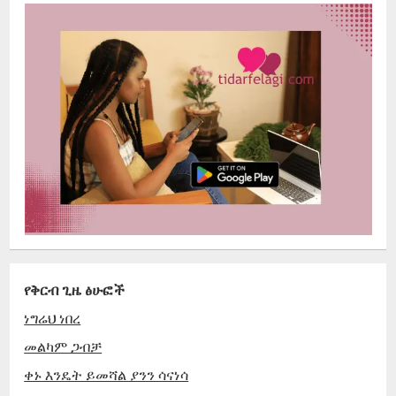
የቅርብ ጊዜ ፅሁፎች
ነግሬህ ነበረ
መልካም ጋብቻ
ቀኑ እንዴት ይመሻል ያንን ሳናነሳ