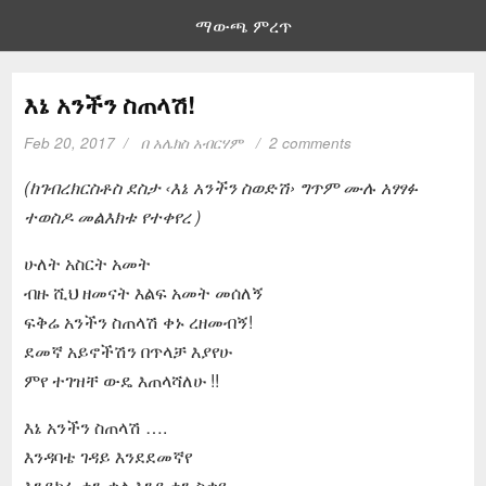
ማውጫ ምረጥ
እኔ አንችን ስጠላሽ!
Feb 20, 2017
በ
አሌክስ አብርሃም
2 comments
(ከገብረክርስቶስ ደስታ ‹እኔ አንችን ስወድሽ› ግጥም ሙሉ አፃፃፉ
ተወስዶ መልእክቱ የተቀየረ )
ሁለት አስርት አመት
ብዙ ሺህ ዘመናት እልፍ አመት መሰለኝ
ፍቅሬ አንችን ስጠላሽ ቀኑ ረዘመብኝ!
ደመኛ አይኖችሽን በጥላቻ እያየሁ
ምየ ተገዝቸ ውዴ እጠላሻለሁ !!
እኔ አንችን ስጠላሽ ….
እንዳባቴ ገዳይ እንደደመኛየ
እንደክፉ ቀን ቃል እንደ ቀን ስቃየ