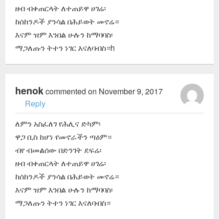
ዘብ ብቀጠርላት ለተጠይዋ ሀገሬ፡
ከሰከንዶች ያንሳል በሕይወት መኖሬ።
እናም ዝም እንበል ሁሉን ከማባባስ፡
ማጋለጡን ትተን ነገር እናለባብስ።h
henok
commented on November 9, 2017
Reply
ለምን አስፈለገ የሕሊና ድካም፡
ዋጋ ቢስ ከሆነ የመኖራችን ጣዕም።
ብየ ብመልሰው በድንገት ደፍሬ፡
ዘብ ብቀጠርላት ለተጠይዋ ሀገሬ፡
ከሰከንዶች ያንሳል በሕይወት መኖሬ።
እናም ዝም እንበል ሁሉን ከማባባስ፡
ማጋለጡን ትተን ነገር እናለባብስ።