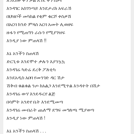
እንዳገር አስገንጣይ እንደታሪክ አፍራሽ
በህዝቦች መካከል የቂም ቁርሾ ቀስቃሽ
በአርባ ክንድ ምላስ አርባ አመት ሊወዘፍ
ዙፋን የሚጠግን ራሱን የሚያገዝፍ
እንዲያ ነው ምጠላሽ !!
እኔ አንችን ስጠላሽ
ድርጊቱ እንደሞተ ቃሉን እያንኳኳ
እንዳገሬ ካድሬ ደረቅ ፖለቲካ
እንደአዲስ አበባ የመንገድ ዳር ሽታ
ሽቅብ ቁልቁል ንጦ ከአልጋ እንደሚጥል እንዳተት በሽታ
እንዳገሬ ውሃ እንደዱርየ ልጅ
በሳምት አንድየ ቤት እንደሚመጣ
እንዳገሬ መብራት ጨለማ ደግፍ መግለጫ ሚያወጣ
እንዲያ ነው ምጠላሽ !
እኔ አንችን ስጠላሽ . . .