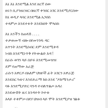
እኔ እኔ እንደሚል እንደ ዘረኛ ሰው
ዘሩን ሲያንዘረዝር በዘረኛ ቀንበር አገር እንደሚያርሰው
ከኔ ወዲያ ላሳር እንደሚል አጋሰስ
ተላምጦ እንደተፉት እንደከበት ሞላሰስ
እኔ አንችን ስጠላሽ . . . .
ተቃወሙኝ ብሎ በየመንገዱ ዳር
አጥንት እንደሚሰብር ደም እንደሚቀዳ
ነብስ እንደሚነጥቅ የትውልድ እዳ !
በራሱ ወገን ላይ ሰይፍ እንደሚመዝዝ
ደም የጠማው አራጅ
ራሱን አዋርዶ በአለም ህዝቦች ፊት አገርን አዋራጅ
እንደስር ካቴና እንደድራማ ክስ እንደ “ዶክሜንታሪ”
ባፉ እንደሚያድር ባንዳ ተብለጥልጦ አዳሪ
እንደውሸት ዜና እንዳተት ኮተቱ
እላይ ተቀምጦ በደሃ ህዝብ ላይ ሞት እንደሚያዝ ገልቱ