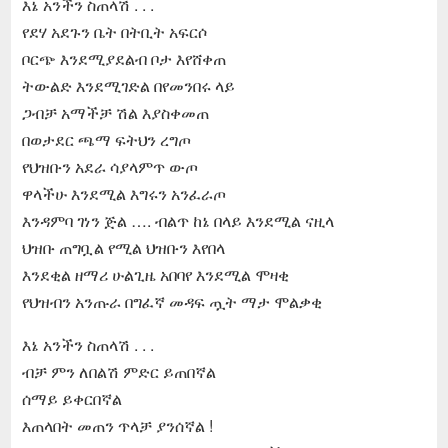
እኔ አንችን ስጠላሽ . . .
የደሃ አደጉን ቤት በትቢት አፍርሶ
ቦርጭ እንደሚያደልብ ቦታ እየሸቀጠ
ትውልድ እንደሚገድል በየመንበሩ ላይ
ጋብቻ አማችቻ ሽል እያስቀመጠ
በወታደር ጫማ ፍትህን ረግጦ
የህዝቡን አደራ ሳያላምጥ ውጦ
ዋላችሁ እንደሚል እግሩን አንፈራጦ
እንዳምባ ገነን ጅል …. ብልጥ ከኔ በላይ እንደሚል ናዚላ
ህዝቡ ጠግቧል የሚል ህዝቡን እየበላ
እንደቂል ዘማሪ ሁልጊዜ አበባየ እንደሚል ሞዛቂ
የህዝብን አንጡራ በግፈኛ መዳፍ ጧት ማታ ሞልቃቂ
እኔ አንችን ስጠላሽ . . .
ብቻ ምን ለበልሽ ምድር ይጠበኛል
ሰማይ ይቀርበኛል
እጠላበት መጠን ጥላቻ ያንሰኛል !