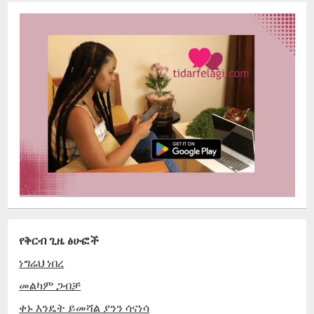
የቅርብ ጊዜ ፅሁፎች
ነግሬህ ነበረ
መልካም ጋብቻ
ቀኑ እንዴት ይመሻል ያንን ሳናነሳ