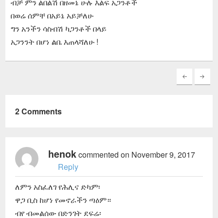
ብቻ ምን ልበልሽ በዘመኔ ሁሉ እልፍ አጋንቶች
በወሬ ሰምቸ በአይኔ አይቻለሁ
ግን አንችን ሳስብሽ ካጋንቶች በላይ
አጋንንት በሆነ ልቤ እጠላሻለሁ !
2 Comments
henok
commented on November 9, 2017
Reply
ለምን አስፈለገ የሕሊና ድካም፡
ዋጋ ቢስ ከሆነ የመኖራችን ጣዕም።
ብየ ብመልሰው በድንገት ደፍሬ፡