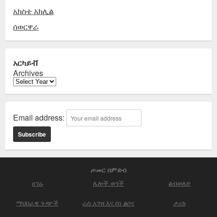
አክስቴ አክሊል
ሰወርዋራ
አርካይቭ
Archives
Email address:
ጦመር በምድብ
ሀገሬ
ሌሎች ወጎች
ልብወለድ
ማህበራዊ ጉዳዮች
ራስ አገዝ እና ስነ ልቦና
ታሪክ