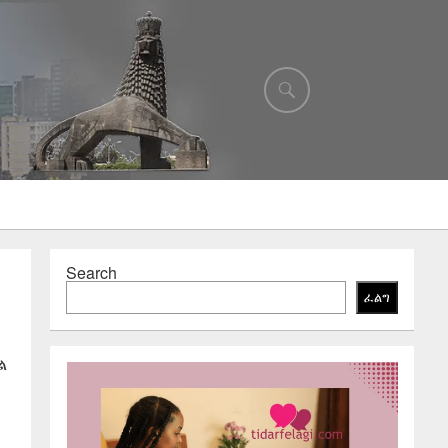
Search
ፈልግ
ል