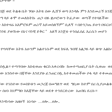
ለቻቸው ።
በጅ ወደ ትልቁ ቤት ገባሁ እትዬ ሰው ሊሸኙ ወጣ እንዳሉ ምን እንደመራኝ እን
ያ ጥግ ላይ ቆሞ ተመለከትኩ ጠጋ ብዬ ቋጦሮውን ትፈታው ወጣች የተባለችው
ው እስተዛሬ አእምሮዬም ጤነኛ አይመስለኝም” ሲለኝ ። በድንጋጤ ይሁን በፍርሀ
ንዬ ያወገነው በኔና ባንቺ ይቅር ” አለኝ አንጀቴ ተንሰፈሰፈ እራሴን መሆን
 የጣላቸው እትዬ አሁንም አልተነሱም ወደ ክፍሌ ገብቼ አልጋዬ ላይ ቁጭ አልኩ
መስሏል። ተጣጥበው እስቲወጡ ቁርስ አቀረብኩ ከመተጣጠቢያ ቤት ሲወጡ ወ
ዛው አንስተው በጃቸው እንደያዙ ፈንጠር በሏ እተቀመጠችው ሶፋ ላይ ተቀመ
ባቸው ተነስተው የመስኮቱን መጋረጃ በመግለጥ ወደ ግቢው ከተም በሪ ሲያጮልቁ
 ሰሀኑ ከነምግቡ ከእጃቸው ላይ ወደቀ ተንደርድረው አጠገቤ ደረሱ።
እንዳነሳው አዘዙኝ አነሳሁ …ሀሎ…ሀሎ..