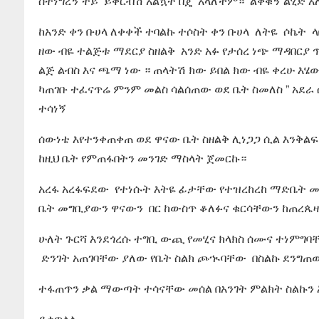
ስትነግረኝ ተይ ይቅርብሽ አልኳት በጄ አላለችም። ልቀቁኝ ልሂድ አ
ከአንድ ቀን ቡሀላ ለቀቀች ተባልኩ ተሶስት ቀን ቡሀላ ለትዬ ሶኬት ላ
ዘው ብዬ ተልጅቱ ማደርያ ስዘልቅ አንድ አፉ የታሰረ ነጭ ማዳበር
ልጅ ልብስ እና ጫማ ነው ። ጠላትሽ ክው ይበል ክው ብዬ ቀረሁ እሄ
ካጠገቡ ተፈናጥሬ ምንም መልስ ሳልሰጠው ወደ ቤት ስመለስ ” አደራ ሰ
ተሳነኝ
ሰውነቴ እየተንቀጠቀጠ ወደ ዋናው ቤት ስዘልቅ ሊነጋጋ ሲል እንቅልፍ
ከዚህ ቤት የምጠፋበትን መንገድ ማስላት ጀመርኩ።
አረፋ አረፋፍደው የተነሱት እትዬ ፊታቸው የተዝረከረከ ማድቤት 
ቤት መግቢያውን ዋናውን በር ከውስጥ ቆለፉና ቁርሳቸውን ከጠረጴ
ሁለት ጉርሻ እንደጎረሱ ተግቢ ውጪ የመሂና ክላክስ ሰሙና ተነምግ
ድንገት አጠገባቸው ያለው የቤት ስልክ ጮኊባቸው በስልኩ ደንግጠው
ተፋጠጥን ቃል ማውጣት ተሳናቸው መሰል በአንገት ምልክት ስልኩን 
ይቀጥላል