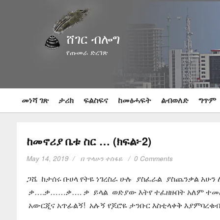
ሸገር ብሎግ
የጡመራ ድረገጽ
መነሻ ገጽ
ታሪክ
ፍልስፍና
ከመፅሓፍት
ልብወለድ
ግጥም
ከመኖሪያ ቤቱ ስር … (ክፍል፦2)
May 14, 2019
በ
ጥላሁን ተስፋዬ
0 Comments
ጋሼ ከታሰሩ ቡሀላ የትዬ ነገረስራ ሁሉ ያስፈራል ያስጨንቃል አሁን
ቃ….ቃ……ቃ…. ቃ ይላል ወድያው እትየ ተፈዘዙበት አለም ተመለሱ
አውርጂና አጥፊልኝ! አሉኝ የጆሮዬ ታንቡር እስቲላቀቅ እያምባረቁ