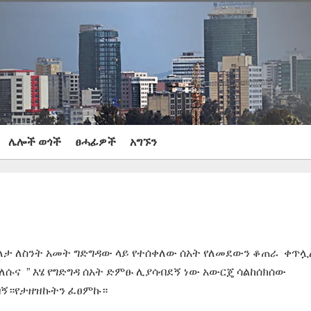
ሌሎች ወጎች
ፀሓፊዎች
አግኙን
 ለታ ለስንት አመት ግድግዳው ላይ የተሰቀለው ሰአት የለመደውን ቆጠራ ቀጥሏ
ና ” እሄ የግድግዳ ሰአት ድምፁ ሊያሳብደኝ ነው አውርጄ ሳልከሰክሰው
ብኝ።የታዘዝኩትን ፈፀምኩ።