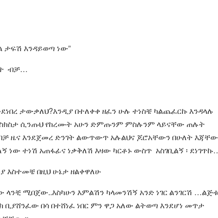
 ታፍሽ እንዳይወጣ ነው”
ለት ብቻ…
ንደነበረ ታውቃለህ?እንዲያ በተለቀቀ ዘፈን ሁሉ ተነስቼ ካልጨፈርኩ እንዳላሉ
ሉ በስክስታ ሲንጡህ የከረሙት አሁን ድምጡንም ምስሉንም ላይናቸው ጠሉት
 ብቻ ዜና እንደጀመረ ድንገት ልውጥውጥ አሉልህና ጆሮአቸውን በሁለት እጃቸው
 ነው ተነሽ አጠፋፊና ነቃቅለሽ እዛው ካርቶኑ ውስጥ አስገቢልኝ ፡ ደነገጥኩ
ያ እስተመቼ በዚህ ሁኔታ ዘልቀዋለሁ
 ላንቺ ሚበጀው..እስካሁን እምልሽን ካላመንሽኝ አንድ ነገር ልንገርሽ …ልጅ
ክ ቢያሸንፈው በሳ በተሸነፈ ነበር ምን ዋጋ አለው ልትወጣ እንደሆነ መጥታ