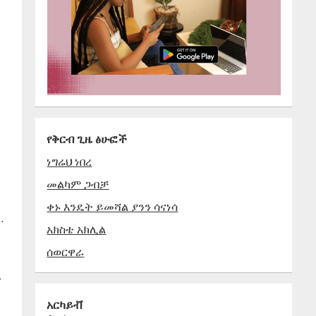
የቅርብ ጊዜ ፅሁፎች
ነግሬህ ነበረ
መልካም ጋብቻ
ቀኑ እንዴት ይመሻል ያንን ሳናነሳ
…
አክስቴ አክሊል
ሰወርዋራ
ቱ
አርካይቭ