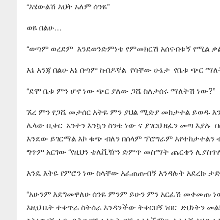
“እሄውልሽ እህት አለም ሰንዬ”
ወዬ በልሁ…
“ወጣም ወረደም እንደወንድምነቴ የምመክርሽ አሰናብቱኝ የሚል ቃል
እኔ እንጃ በልሁ እኔ በጣም ከብዶኛል የሳቸው ሁኔታ የቤቱ ጭር ማ
“ደሞ ቤቱ ምን ሆኖ ነው ጭር ያለው ጋሼ ስለታሰሩ ማለትሽ ነው?”
ኧረ ምን የጋሼ መታሰር እትዬ ምን ያህል ሚድያ መከታተል ይወዱ እ
ሌላው ቢቀር አንተን እንኳን ስንቴ ነው ና ያገርህ ዘፈን መጣ እያ
እንደው ይገርማል እኮ ቁጭ ብለን በሰላም ፕሮግራም እየተከታተልን
ግጥም አርገው “የዚህን ቴሌቪዥን ድምጥ መስማት ጨርቄን ሊያስጥለኝ
እንዴ እትዬ የምሮን ነው ስላቸው አፈጠጡብኝ እንዳሉት አደረኩ ታድ
“አሁንም እደግመዋለሁ ሰንዬ ምንም ይሁን ምን አርፈሽ መቀመጡ ነው
እዚህ ቤት ተቀጥራ ስትሰራ እንዳንችው ትቀርበኝ ነበር ድህነትን መል