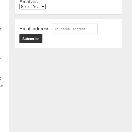
Archives
ጃ
Email address:
ት
ና
ደ
ጡ።