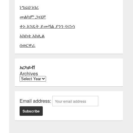
ነግሬህ ነበረ
መልካም ጋብቻ
ቀኑ እንዴት ይመሻል ያንን ሳናነሳ
አክስቴ አክሊል
ሰወርዋራ
አርካይቭ
Archives
Email address: