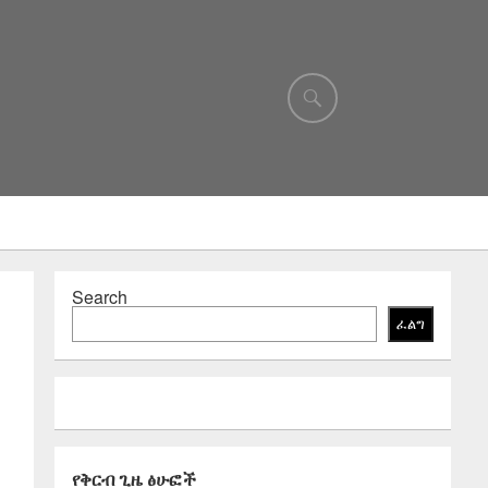
Search
ፈልግ
የቅርብ ጊዜ ፅሁፎች