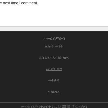
e next time I comment.
ጦመር በምድብ
ሌሎች ወጎች
ራስ አገዝ እና ስነ ልቦና
አስቂኝ ወግ
ወቅታዊ
ፍልስፍና
መብቱ በህግ የተጠበቀ ነዉ © 2015 ሸገር ብሎግ