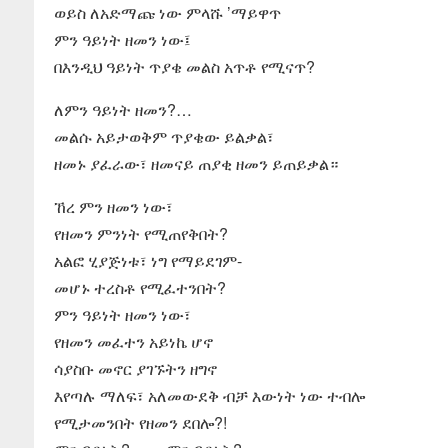
ወይስ ለአድማጩ ነው ምላሹ ’ማይዋጥ
ምን ዓይነት ዘመን ነው፤
በእንዲህ ዓይነት ጥያቄ መልስ አጥቶ የሚናጥ?
ለምን ዓይነት ዘመን?…
መልሱ አይታወቅም ጥያቄው ይልቃል፣
ዘመኑ ያፈራው፣ ዘመናይ ጠያቂ ዘመን ይጠይቃል።
ኸረ ምን ዘመን ነው፣
የዘመን ምንነት የሚጠየቅበት?
አልፎ ሂያጅነቱ፣ ነግ የማይደገም-
መሆኑ ተረስቶ የሚፈተንበት?
ምን ዓይነት ዘመን ነው፣
የዘመን መፈተን አይነኬ ሆኖ
ሳያስቡ መኖር ያገኙትን ዘግኖ
እየጣሉ ማለፍ፣ አለመውደቅ ብቻ እውነት ነው ተብሎ
የሚታመንበት የዘመን ደበሎ?!