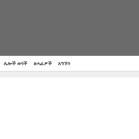
ሌሎች ወጎች
ፀሓፊዎች
አግኙን