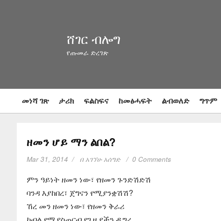
ሸገር ብሎግ
የጡመራ ድረገጽ
መነሻ ገጽ
ታሪክ
ፍልስፍና
ከመፅሓፍት
ልብወለድ
ግጥም
ዘመን ሆይ ማን ልበል?
Mar 31, 2014
በ
አገኘሁ አሰግድ
0 Comments
ምን ዓይነት ዘመን ነው፣ የዘመን ጉንድሽድሽ
ባንዳ እያከበረ፣ ጀግናን የሚያንቋሽሽ?
ኸረ መን ዘመን ነው፣ የዘመን ቅራሪ
ኮብል የሚያስጠርብ የጊዜያችን ዲግሪ