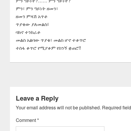
ምን ዓይነት?…… ምን ዓይነት?
ምን፣ ምን ዓይነት ዘመን፣
ዘመን ምላሽ አጥቶ
ጥያቄው ያለመልስ፤
ባክኖ ተንከራቶ
መልስ አልባው ጥያቄ፣ መልስ ሆኖ ተቆጥሮ
ተስፋ ቆጥሮ የሚያቆም የስንኝ ቋጠሮ!!
Leave a Reply
Your email address will not be published.
Required fiel
Comment
*