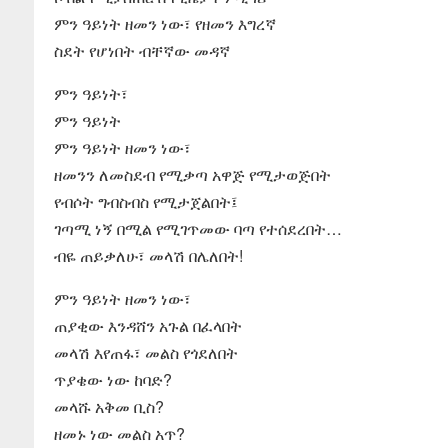
ምን ዓይነት ዘመን ነው፣ የዘመን እግረኛ
ስደት የሆነበት ብቸኛው መዳኛ
ምን ዓይነት፣
ምን ዓይነት
ምን ዓይነት ዘመን ነው፣
ዘመንን ለመስደብ የሚቃጣ አዋጅ የሚታወጅበት
የብሶት ግብስብስ የሚታጀልበት፤
ገጣሚ ነኝ በሚል የሚገጥመው ባጣ የተሰደረበት…
ብዬ ጠይቃለሁ፣ መላሽ በሌለበት!
ምን ዓይነት ዘመን ነው፣
ጠያቂው እንዳሸን አጉል በፈላበት
መላሽ እየጠፋ፣ መልስ የጎደለበት
ጥያቄው ነው ከባድ?
መላሹ አቅመ ቢስ?
ዘመኑ ነው መልስ አጥ?