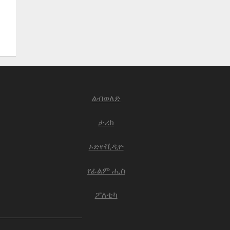
ልብወለድ
ታሪክ
ኦድዮቪዲዮ
የፊልም ሒስ
ፖለቲካ