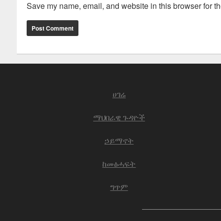
Save my name, email, and website in this browser for th
ሀገሬ
ማህበራዊ ጉዳዮች
ኃይማኖት
ከመፅሓፍት
ግጥም