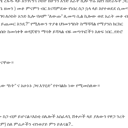
ዳሜ ረፋዱ ላይ እንገናኝና ሶስት ከሆንን አንድ አራት ኪሎ ጥሬ አዘን ከድራፍት ጋር
ኔ ዘመን ) መቶ ምናምን ብር እናሻምደው የነበረ ስጋ ኋላ ላይ እየተወደደ ሲመ
ገባ ለሶስት አንድ ኪሎ ፡ከዛም “ለውጡ” ሊመጣ ሲል ኪሎው ወደ አራት መቶ ብ
ስ ይጨመር እንዴ?” የሚለውን ጥያቄ ህገመንግስት ከማሻሻል የማያንስ ክርክር
ሰቡ ከመሳቀቅ ወዳጆቼን ማሳቅ ይሻላል ብዬ መጣጥፎችን እጽፍ ነበር..የድሮ
ጋ ናቸው።
ው ግነት” ና አሁኑኑ ጋዛ እንሂድ” የተባልኩ ነው የሚመስለው።
 ስጋ ብቻ ይሆናል።እስቲ በሌሎች አስፈላጊ ሸቀጦች ላይ ያለውን የዋጋ ንረት
ም) ስለ ምሬታችን ብንወያይ ምን ይለናል?..