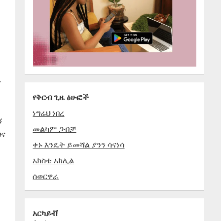
ሎ
የቅርብ ጊዜ ፅሁፎች
ነግሬህ ነበረ
ኝ
መልካም ጋብቻ
ገና
ቀኑ እንዴት ይመሻል ያንን ሳናነሳ
አክስቴ አክሊል
ሰወርዋራ
አርካይቭ