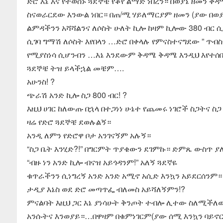
ድሮ እኔ እና የተወሰኑ ጓደኞቼ የቆየ ልማድ ነበረን። በወያኔ ዘመን ቅ
ስናወራርደው እንውል ነበር። በጠ/ሚ ሃይለማርያም ዘመን (ያው በወያ
ልምዳችንን አሻሻልንና ለሶስት ሁለት ኪሎ ከዛም ኪሎው 380 ብር ሲ
ሲገባ ግማሽ ለሶስት እየበላን …ድሮ በቀላሉ የምናስተናግደው ” ጥብ
የሚያስነሳ ሲሆንብን …እኔ እንደውም ቅዳሜ ቅዳሜ እንዲህ እየተሰበ
ጓደኞቼ ትዝ ይላችኋል መቼም….
አሁንስ! ?
ጭራሽ አንድ ኪሎ ስጋ 800 ብር! ?
እዚህ ሀገር ከለውጡ በኋላ በተጋነነ ሁኔተ የጨመሩ ነገሮች ስጋትና ስ
ዛሬ የድሮ ጓደኞቼ ደወሉልኝ።
አንዲ ለምን የድሮዋ ቦታ አንገናኝም አሉኝ።
“ስጋ ቤት እንሂድ?!” በግርምት ጥያቄውን ደገምኩ። ድምጼ ውስጥ ያለ
“ብዙ ነን አንድ ኪሎ ብናዝ አይጎዳንም!” አለኝ ጓደኛዬ
ቁጥራችንን ሲነግረኝ አንድ አንድ አሚኖ አሲድ እንኳን አይደርሰንም።
ታዲያ እኔስ ወደ ድሮ መጣጥፌ ብለመስ አይሻለኝምን!?
ምናልባት እዚህ ጋር እኔ ያነሳሁት ቅንጦት ተብሎ ሊተው ስለሚችለው
አንሱትና እንወያይ።…በዋዛም በቁምነገርም(ያው ሰሚ እንኳን ባይኖር