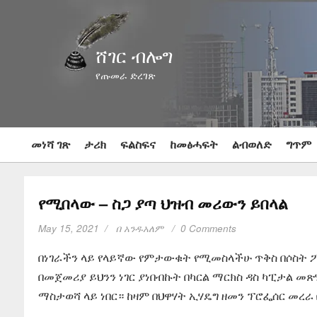
ሸገር ብሎግ
የጡመራ ድረገጽ
መነሻ ገጽ
ታሪክ
ፍልስፍና
ከመፅሓፍት
ልብወለድ
ግጥም
የሚበላው – ስጋ ያጣ ህዝብ መሪውን ይበላል
May 15, 2021
በ
አንዱአለም
0 Comments
በነገራችን ላይ የላይኛው የምታውቁት የሚመስላችሁ ጥቅስ በሶስት ፖለ
በመጀመሪያ ይህንን ነገር ያነበብኩት በካርል ማርክስ ዳስ ካፒታል መጽ
ማስታወሻ ላይ ነበር። ከዛም በህዋሃት ኢሃዴግ ዘመን ፕሮፌሰር መረራ 