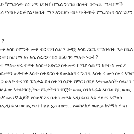
 ላይ “የሚበላው ስጋ ያጣ ህዝብ” በሚል ንግግሬ በስፋት በውጪ ሚዲያዎች
መረራ የሃሳቡ ኦርጅናል ባለቤት ማን እንደሆነ ብዙ ጭቅጭቅ የሚያስነሳ ስለሚሆን
 ?
 እስከ ስምንት መቶ ብር የገባ ሲሆን ወዳጄ አሳዬ ደርቤ የሚበላበት ቦታ በኪ
 ከሆነማ እነ አሴ ሰፈርም ስጋ 250 ገባ ማለት ነው! ?
 ሚስቴ ዛሬ ጥዋት አስቤዛ አድርጋ ስትመጣ ከገበያ ሳይሆን ከትኩስ መርዶ
ቤዛዋን ጠቅጥቃ እቤት ስትደርስ ትደውልልኝና “አንዲ እስቲ ና ወጣ በልና አግዘ
ድርጋ ሁለት ትናንሽ ፔስታል ይዛ ስትገባ ሳያት የምር ከገበያ እየተመለሰች ሳይሆን 
ቱ ባለፈው እንደነገርኳችሁ የቤታችንን የበጀት ወጪ ስንከፋፈል አስቤዛ የሷ ወጪ
ሱኝ።ጤነኛ ልጆች የሰጠኝ እና ቤቴን መሃል አዲስአበባ ላይ ያደረገ አምላክ
 ከኢዲስአአባ ውጪ የሆነ ክልል ኗሪ ብሆን…የመከላከያ ወጪዬ ከሃማስ ያንስ