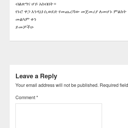
ብልጽግና ሆይ አስብበት።
የኑሮ ዋጋ እንዲህ ሲወደድ የመጨረሻው መጀመሪያ ለመሆኑ ምልክት
መልካም ቀን
ይመቻችሁ
Leave a Reply
Your email address will not be published.
Required fiel
Comment
*