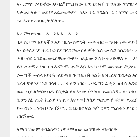
እኔ ደግሞ የላይኛው አባባል” የሚበላው ያጣ ህዝብ” ከሚለው ንግግር
እታወቃለሁ። ወይም አልታወቅም። ከእኔ፡ ከኤንግልስ ፡ እና ከፕ/ር 
ፍርዱን ለአንባቢ ትቻለሁ።
እና ምንድነው…እ…እእ.እ…እ…እ
በቃ ስጋ ግን አይናችን እያየ ኪሎ ስምንት መቶ ብር መግባቱ ነው ወይ !
እኔ በተለምዶ ጥሬ ስጋ የምበላባቸው ቦታዎች ኪሎው ስጋ ከስድስት መቶ
200 ብር እንደጨመሩባቸው ጥዋት ከጻፈው ፖስት ተረድቻለሁ….እንዲህ
ይሄ የጭማሪ ነገር በሁሉም ምርቶች ላይ እንደሆነም መገመት ችያለሁ።
የመጣች መስላ አይቻታለሁ።በደጉ ጊዜ በትላልቅ ዘንቢልና ፔስታል አስ
ሰራተኛዋንም ነይ በላት….” ትለኝ ነበር።.. ዛሬ ግን ፊቷን ክስክስ አ
ወደ ገበያ ልትሄድ ባዶ ፔስታል ይዛ እየወጣች ነበር የመሰለኝ። ደግነ
ሲሆን እኔ የቤት ኪራይ ፡ የጤና እና የመከላከያ ወጪዎች ናቸው የደረ
ይመስገን .. ሃሳብ የለብኝም…በዚህ ክፍፍል ጎጃሜዋን ሚስቴን ይዤ
ነበር?ሎል
ለማንኛውም የብልጽግና ነኝ የሚለው መንግስት ያስብበት