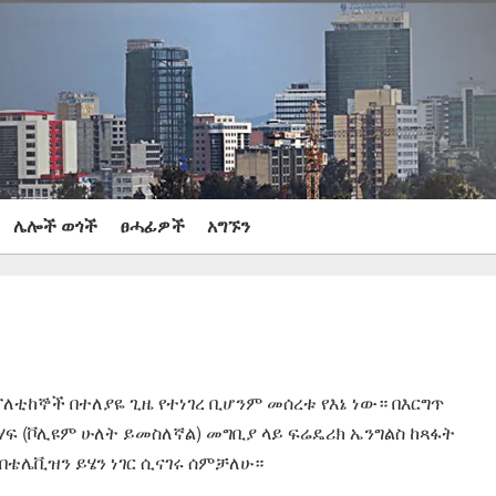
ሌሎች ወጎች
ፀሓፊዎች
አግኙን
ቲከኞች በተለያዬ ጊዜ የተነገረ ቢሆንም መሰረቱ የእኔ ነው። በእርግጥ
ሃፍ (ቮሊዩም ሁለት ይመስለኛል) መግቢያ ላይ ፍሬዴሪክ ኤንግልስ ከጻፋት
በቴሌቪዝን ይሄን ነገር ሲናገሩ ሰምቻለሁ።