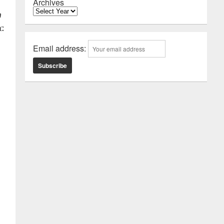
Archives
ጣ
ር
Email address: