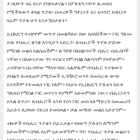
ያ ስህተት ዛሬ ደርሶ ያስከፍለናል። በፖለቲካ ነፃነት ሊመለስ
የሚችለውን ቀላል ጥያቄ፣ በመሪዎች ግትርነት እና አሳጥሮ አሳቢነት
ዛሬም ጥያቄ ሆኖ እንታሽ
በታለን።
ኢህአዴግ ተብየዋም መጥታ በመልሻለሁ ሰው አበላሸችው። ነገር ዓለሙ
ሁሉ የብሔር ቋንቋ እንዲሆን አድርጋ፣ ለብሔሮች ጥያቄ ይሄነው
የሚባል መልስ አልሰጠችም። ሉዓላዊ ባለስልጣኖች ብሔር ብሔሰቦች
ናቸው። በእውነታው ግን ተርዚና የምታህል ስልጣንም የላቸውም።
ራሳቸውን በራሳቸው ማስተዳደር አልቻሉም።የብሔር ጥያቄውን
ይበልጥ ለመለጠጥ የሚያመች ኢንቫይሮመንት ከመሰራቱ ውጭ
አንዳችም የተመለሰ ነገር የለም። የአሁኑ የኢህአዴግ ፖለቲካ ክፋቱ
ግለሰብ የሚባል ነገር መኖሩን የሰማም አለመምሰሉ ነው። ብሔርነትን
አጉል ለጥጦ፣ ለብሔሮች አንድ የረባ ነገር ጠብ አለማድረጉ በመጨረሻ
እራሱን ሊበላው የደረሰ ይመስላል። ቃል መግባት መልስ አይሆንም።
ብዙዎች የብሔር ጥያቄን ይፈሩታል። የዘውግ ፓለቲካ ለማንም
አይመችም። በግሌ እኔም አይመቸኝም። ግን፣ የብሔር ጥያቄ መልሱን
ካገኘ በሆነ ባልሆነው ዘሎ ልብላህ የሚል አውሬ አይመስለኝም።