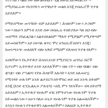
የሚያስፈራው የአንባገነን መንግስታት መልስ እንጂ የብሔሮች ጥያቄ
አይደለም።
የማይሰማው መንግስት ብቻ አይደለም ፣ ሕዝቡም ነው። ታጋዩም
ነው። በአሁን እምነቴ አንድ ሰው በብሔሬ ተበድያለሁ ካለ እህ ብሎ
መስማት ያስፈልጋል። አልተበደልክም ማለት የሚቻልም የሚያዋጣም
አይመስለኝም። አይ በተባለ ቁጥር ሞር አግሬሲቭ እየሆነ እንጂ፣
ከመነጫነጭ መለስከኝ ብሎ አቅፎ የሚስም የሕዝብ ጥያቄ የለም።
አብዛኛውን የኢትዮጵያ ሕዝብ አንድ የሚያደርጉ ጠንካራ ክሮች
ቢኖሩም፣ ኢትዮጵያ አንድ አይደለችም። ብዙ ናት። ብዙ ባህል፣ ብዙ
ቋንቋ፣ ብዙ ሥነልቦና የያዙ ሕዝቦች አሉባት። አንድ አለመሆኗ
የሚጎዳት ሁሉንም አንድ ልታደርግ ስትሞክር ወይ ወደ አንዱ ስትዘም
እንጂ (እንደ ቲፒኤልኤፍ ፖለቲካ) «እሺ ምን ጎደላችሁ» ብላ ስትሰማ
አይደለም። ኢትዮጵያ የሁሉም ሀገር የምትሆነው የሁሉንም ጥያቄ
ስትመልስ ነው። አሁን ባለሁ ሁኔታ የሁሉንም ጥያቄ አልመለሰችም።
እንኳን የሁሉን የጥቂቶቹን አልመለሰችም። ስለዚህ፣ ኢትዮጵያ