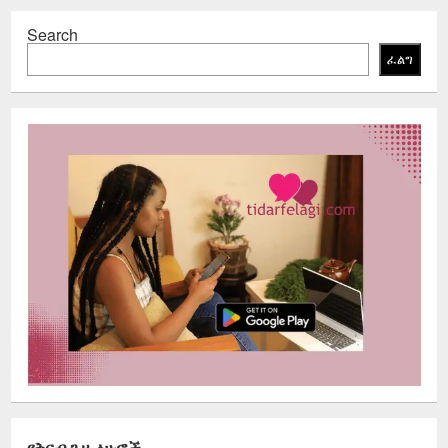
Search
ፈልግ
የቅርብ ጊዜ ፅሁፎች