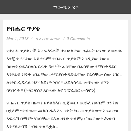
ማውጫ ምረጥ
የብሔር ጥያቄ
Mar 1, 2018
በ
አገኘሁ አሰግድ
0 Comments
የታፈኑ ጥያቄዎች እና ፍላጎቶች ተብላልተው ጉልበት ሆነው ይመጣሉ
እንጂ ተዳፍነው አይቀሩም! የብሔር ጥያቄም እንዲያው ነው።
ከዘመነ ኃይለስላሴ በፊት ግዛቶች ራሳቸው በራሳቸው የማስተዳደር
አንፃራዊ ነፃነት ነበራቸው።የሚያስተዳድራቸው የራሳቸው ሰው ነበር።
ልዝብ ፌደራሊዝም አይነት ነበሩ። ኃይለስላሴ መጥተው ያንን
ሰባበሩት። (ዶ/ር ፍስሃ አስፋው እና ፕሮፌሰር መስፍን)
የብሔር ጥያቄ በዘመነ ሀይለስላሴ ሲጀመር፣ በሀይለ ስላሴም ሆነ ከዛ
በኋላም የተሰጠው መልስ ዱላ እና ንቀት ነበር። ጥያቄውን እንደ ሀገር
አፍራሽ በማየት ሃሳባቸው በሌላ ዘንድ ተደምጦ “ጨዋውን ሕዝብ
እንዳይረብሽ ” ብዙ ተለፍቷል።