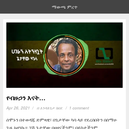
ማውጫ ምረጥ
የብዙኃን እናት…
Apr 26, 2021
በ
እንዳለጌታ ከበደ
1 comment
ሰሞኑን በተወዳጁ ድምጻዊ፣ በጌታቸው ካሳ ላይ የደረሰበትን በሰማሁ
ጊዜ አዘንኩ። ጋሽ ጌታቸው በሀዘናችንም፣ በደስታችንም