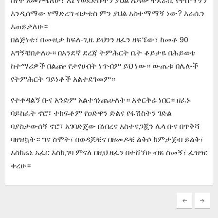
እንዲሰማው የማድረግ ብቃቴስ ምን ያህል አስተማማኝ ነው? እራሴን
እጠይቃለሁ።
በልጅነቴ፣ በሙዚቃ ክፍለ-ጊዜ ይህንን ዘፈን ዘፍኜው፣ ከመቶ 90
አግኝቼበታለሁ። በአንደኛ ደረጃ ትምሕርት ቤት ቆይታዬ በሕይወቴ
ከተማሪዎች በልጬ የታየሁበት ነጥብም ይህ ነው። ውጤቱ በሌሎች
የትምሕርት ዓይነቶች አልተደገመም።
የተቀዳልኝ ቡና አንድም አልተጎነጨሁለት። አቀርቅሬ ነበር። ዘፈኑ
ባይከፈት ኖሮ፣ ተከፍቶም የዐድዋን ድልና የፋሽስትን ገድል
ባያስታውሰኝ ኖሮ፣ አገባድጄው በነበረና አስተናጋጇን ሌላ ቡና በጥቅሻ
ባዘዝኳት። ግና ስሞት፣ በወዳጆቼና በዘመዶቼ ልቅሶ ከምታጀብ ይልቅ፣
አስከሬኔ አፈር እስኪገባ ምናለ በዚህ ዘፈን በተሸኘሁ ብዬ ስመኝ፣ ፈዝዤ
ቀረሁ።