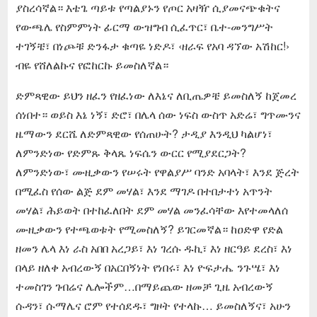
ያስረሳኛል። እቴጌ ጣይቱ የጣልያኑን የጦር አዛዥ ሲያመናጭቁትና
የውጫሌ የስምምነት ፊርማ ውዝግብ ሲፈጥር፣ ቤተ-መንግሥት
ተገኝቼ፣ በነጮቹ ድንፋታ ቁጣዬ ነድዶ፣ ‹ዘራፍ የአባ ዳኘው አሽከር!›
ብዬ የሸለልኩና የፎከርኩ ይመስለኛል።
ድምጻዊው ይህን ዘፈን የዘፈነው ለእኔና ለቢጤዎቼ ይመስለኝ ከጀመረ
ሰነበተ። ወይስ እኔ ነኝ፣ ድሮ፣ በሌላ ሰው ነፍስ ውስጥ አድሬ፣ ግጥሙንና
ዜማውን ደርሼ ለድምጻዊው የሰጠሁት? ታዲያ እንዲህ ካልሆነ፣
ለምንድነው የድምጹ ቅላጼ ነፍሴን ውርር የሚያደርጋት?
ለምንድነው፣ ሙዚቃውን የሠሩት የዋልያሥ ባንድ አባላት፣ እንደ ጅረት
በሚፈስ የሰው ልጅ ደም መሃል፣ እንደ ማገዶ በተበታተነ አጥንት
መሃል፣ ሕይወት በተከፈለበት ደም መሃል መንፈሳቸው እየተመላለሰ
ሙዚቃውን የተጫወቱት የሚመስለኝ? ይገርመኛል። ከዐድዋ የድል
ዘመን ሌላ እነ ራስ አበበ አረጋይ፣ እነ ገረሱ ዱኪ፣ እነ ዘርዓይ ደረስ፣ እነ
በላይ ዘለቀ አብረውኝ በአርበኝነት የነበሩ፣ እነ ዮፍታሔ ንጉሤ፣ እነ
ተመስገን ገብሬና ሌሎችም…በማይጨው ዘመቻ ጊዜ አብረውኝ
ሱዳን፣ ሱማሌና ሮም የተሰደዱ፣ ግዞት የተላኩ… ይመስለኝና፣ አሁን