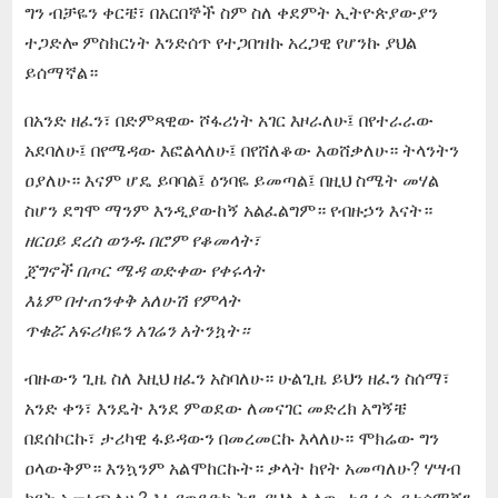
ግን ብቻዬን ቀርቼ፣ በአርበኞች ስም ስለ ቀደምት ኢትዮጵያውያን
ተጋድሎ ምስክርነት እንድሰጥ የተጋበዝኩ አረጋዊ የሆንኩ ያህል
ይሰማኛል።
በአንድ ዘፈን፣ በድምጻዊው ሾፋሪነት አገር እዞራለሁ፤ በየተራራው
አደባለሁ፤ በየሜዳው እፎልላለሁ፤ በየሸለቆው እወሸቃለሁ። ትላንትን
ዐያለሁ። እናም ሆዴ ይባባል፤ ዕንባዬ ይመጣል፤ በዚህ ስሜት መሃል
ስሆን ደግሞ ማንም እንዲያውከኝ አልፈልግም። የብዙኃን እናት።
ዘርዐይ ደረስ ወንዱ በሮም የቆመላት፣
ጀግኖች በጦር ሜዳ ወድቀው የቀሩላት
እኔም በተጠንቀቅ አለሁሽ የምላት
ጥቁሯ አፍሪካዬን አገሬን አትንኳት።
ብዙውን ጊዜ ስለ እዚህ ዘፈን አስባለሁ። ሁልጊዜ ይህን ዘፈን ስሰማ፣
አንድ ቀን፣ እንዴት እንደ ምወደው ለመናገር መድረክ አግኝቼ
በደሰኮርኩ፣ ታሪካዊ ፋይዳውን በመረመርኩ እላለሁ። ሞክሬው ግን
ዐላውቅም። እንኳንም አልሞከርኩት። ቃላት ከየት አመጣለሁ? ሃሣብ
ከየት አመነጫለሁ? እኔ የወደድኩትን ያህል ሌላው ተደራሲ የተሰማኝን