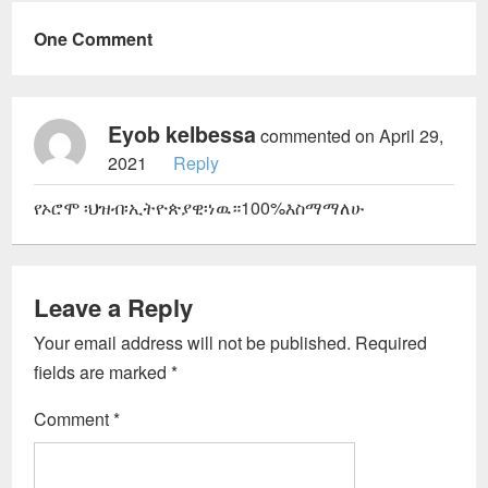
One Comment
Eyob kelbessa
commented on April 29,
2021
Reply
የኦሮሞ ፡ህዝብ፡ኢትዮጵያዊ፡ነዉ።100%እስማማለሁ
Leave a Reply
Your email address will not be published.
Required
fields are marked
*
Comment
*