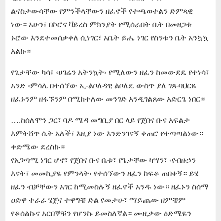
ልናስታውሳቸው የምንችላቸውን ዘፈኖች የተጫወተልን ድምጻዊ
ነው። አሁን፣ በኮሮና ቫይረስ ምክንያት የሚሰራበት ቤት በመዘጋቱ
ኑሮው እንደተመሰቃቀለ ሲነገር፣ አቤት ይሔ ነገር የስንቱን ቤት አንኳኳ
አልኩ።
የጌታቸው ካሳ፣ ‹ሀገሬን አትንኳት› የሚለውን ዘፈን ከመውደዴ የተነሳ፣
አንድ ‹ምሳሌ በተሰኘው ኢ-ልቦለዳዊ ልቦለዴ ውስጥ ያለ ገጸ-ባህርዬ
ዘፈኑንም ዘፋኙንም በሚከተለው መንገድ እንዲገልጸው አድርጌ ነበር።
….ከሰለሞን ጋር፣ ባዶ ሜዳ መግቢያ በር ላይ የጀበና ቡና አፍልታ
እምትሸጥ ሴት አለች፣ እዚያ ነው እንድንገናኝ ቀጠሮ የተጣጣልነው።
ቀድሜው ደረስኩ።
የአጋጣሚ ነገር ሆኖ፣ የጀበና ቡና ቤቱ፣ የጌታቸው ካሣን፣ ‹የብዙኃን
እናት፣ መመኪያዬ የምንላት› የተሰኘውን ዘፈን ከፍቶ ጠበቀኝ። ይሄ
ዘፈን ብቻቸውን አገር ከሚመስሉኝ ዘፈኖች አንዱ ነው። ዘፈኑን ስሰማ
ዐድዋ ተራራ ሄጄና ተዋግቼ ድል የመታሁ፣ ማይጨው ዘምቼም
የቆሰልኩና አርበኞቹን የሆንኩ ይመስለኛል። ሙዚቃው ዕድሜዬን