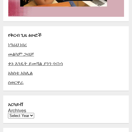
የቅርብ ጊዜ ፅሁፎች
ነግሬህ ነበረ
መልካም ጋብቻ
ቀኑ እንዴት ይመሻል ያንን ሳናነሳ
አክስቴ አክሊል
ሰወርዋራ
አርካይቭ
Archives