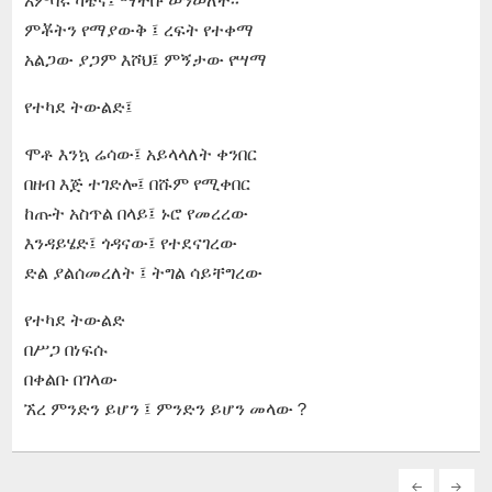
ምቾትን የማያውቅ ፤ ረፍት የተቀማ
አልጋው ያጋም እሾህ፤ ምኝታው የሣማ
የተካደ ትውልድ፤
ሞቶ እንኳ ሬሳው፤ አይላላለት ቀንበር
በዘብ እጅ ተገድሎ፤ በሹም የሚቀበር
ከጡት አስጥል በላይ፤ ኑሮ የመረረው
እንዳይሄድ፤ ጎዳናው፤ የተደናገረው
ድል ያልሰመረለት ፤ ትግል ሳይቸግረው
የተካደ ትውልድ
በሥጋ በነፍሱ
በቀልቡ በገላው
ኧረ ምንድን ይሆን ፤ ምንድን ይሆን መላው？