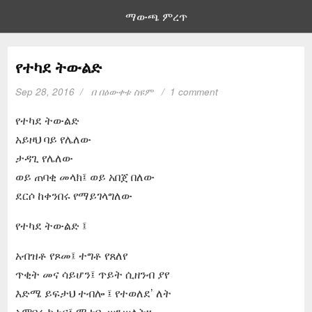
ማውጫ ምረጥ
የተካደ ትውልድ
Sep 28, 2016
በ
በዕውቀቱ ስዩም
1 comment
የተካደ ትውልድ
አይዞህ ባይ የሌለው
ታዳጊ የሌለው
ወይ ጠባቂ መላክ፤ ወይ አበጀ በለው
ደርሶ ከቀንበሩ የማይገላግለው
የተካደ ትውልድ ፤
አብዝቶ የጾመ፤ ተግቶ የጸለየ
ጥቂት መና ሳይሆን፤ ጥይት ሲዘንብ ያየ
እድሜ ይፍታህ ተብሎ ፤ የተወለደ’ ለት
አምባሩ ካቴና፤ ማተቡ ሠንሠለት፡፡