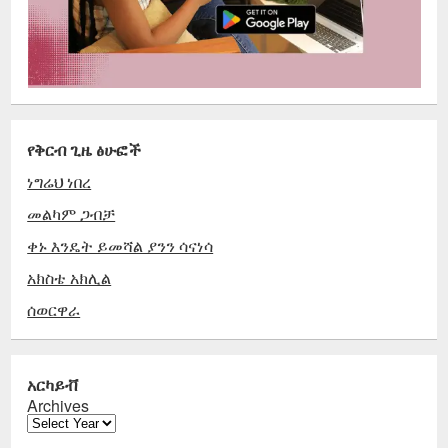
የቅርብ ጊዜ ፅሁፎች
ነግሬህ ነበረ
መልካም ጋብቻ
ቀኑ እንዴት ይመሻል ያንን ሳናነሳ
አክስቴ አክሊል
ሰወርዋራ
አርካይቭ
Archives