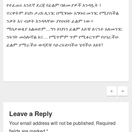
የተፈጠሩ አንደኛ ደረጃ የፊልም ባለሙያዎች እንዳሏት ፤
ኖረዋትም ይህን ታሪክ ሊነገር በሚገባው አግባብ መንገር የሚያስችል
ንቃት እና ብቃት እንዳላቸው ያየሁበት ፊልም ነው።
ማስታወቂያ አልወድም…ግን ይህንን ፊልም አይቼ ለናንተ አለመንገር
ንፍገት መስሎኛል እና… የሚጥምም ጥም የሚቆርጥም የሀገራችሁ
ፊልም ያማራችሁ ወዳጆቼ ሳይረፍድባችሁ ሄዳችሁ እዩት!
Leave a Reply
Your email address will not be published.
Required
fields are marked
*