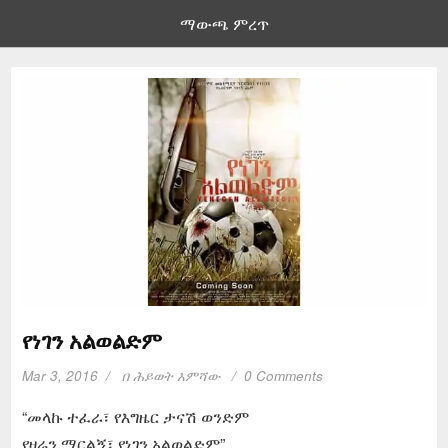
ማውጫ ምረጥ
የነገን አልወልድም
Mar 3, 2016
በ
ሕይወት እምሻው
0 Comments
“መላኩ ተፈራ፣ የእግዜር ታናሽ ወንድም
የዛሬን ማርልኝ፣ የነገን አልወልድም”