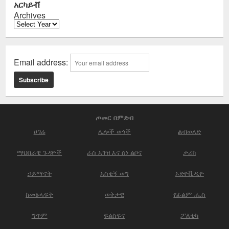
አርካይቭ
Archives
Email address:
ጦመር በምድብ
ሀገሬ
ሌሎች ወጎች
ልብወለድ
ማህበራዊ ጉዳዮች
ራስ አገዝ እና ስነ ልቦና
ታሪክ
ኃይማኖት
አስቂኝ ወግ
ኦድዮቪዲዮ
ከመፅሓፍት
ወቅታዊ
የፊልም ሒስ
ግጥም
ፍልስፍና
ፖለቲካ