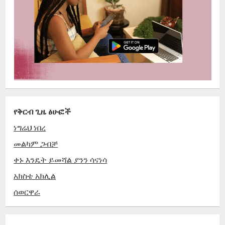
የቅርብ ጊዜ ፅሁፎች
ነግሬህ ነበረ
መልካም ጋብቻ
ቀኑ እንዴት ይመሻል ያንን ሳናነሳ
አክስቴ አክሊል
ሰወርዋራ