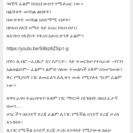
ገዛኸኝ ፊልም ከነዚህ ውስጥ የሚቆጠር ነው።
በልሽቀት መሃከል ልህቀት፣
በውድቀት መሃከል አስደማሚ ብቃት፣
በኮከብ የለሽ ሰማይ ላይ አብሪ ኮከብ የሆነ፤
ለእንከን የለሽነት የቀረበ እፁብ ድንቅ ፊልም።
https://youtu.be/S8kz8ZSp1-g
በገነነ ሊብሮ ‹‹ኢህአፓ እና ስፖርት›› ላይ ተመርኩዞ የተሰራው ‹‹የነገን
አልወልድም›› ፊልምን ልምድ ባለው ተመልካች አቅም ስገመግመው፤
ቅር የሚያሰኝ ነገር ለመፈለግ ሌሊቱን ሙሉ የሚያለፋ ግሩም ፊልም
ነው።
ለዋዛ ፈዛዛ ተጨብጭቦ ለቁም ነገር ማዛጋት በነገሰበት በዚህ ፈታኝ
ዘመን…
ሀገራችን በአንደኛ ደረጃ ፊልም ሊነገር የሚችል አንደኛ ደረጃ ታሪክ
እንዳላት፣
ሊነገር የሚችል አንደኛ ደረጃ ታሪክ እንዳላት የሚያውቁ እዚሁ