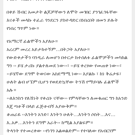
በቀይ ሽብር አመታት ልጆቻቸውን ለሞት መገበር ያንገፈገፋቸው
እናቶች መላኩ ተፈራ ጎንደርን ያስተዳድር በነበረበት ዘመን ይሉት
የነበረ ግጥም ነው።
የአማርኛ ፊልሞችን አያለሁ።
አረረም መረረ አይታክተኝም…በትጋት አያለሁ።
የውድቀታችን ባንዲራ ለመሆን በተርታ ከተሰለፉ ፊልሞቻችን መካከል
ግን ‹‹ ይሄ ታሪኩ ያልተለመደ ነው››፣ ‹‹ይሄ ቀረፃው የመጠቀ ነው››፣
‹‹ይሄኛው ደግሞ ትወናው አስደማሚ ነው›› እያልኩ ፣ ከነ ቅሬታዬ፣
ሁለት ልብ ሆኜም ቢሆን የወደድኳቸው ትንሽ የማይባሉ ፊልሞች
አሉ።
‹‹ለእንከን የለሽነት የቀረቡ ናቸው›› የምላቸውን ለመቁጠር ግን ከአንድ
እጄ ጣቶች በላይ ፈጅቶብኝ አያውቅም።
ቆጠራዬ ‹‹እንትን አንድ፣ እንትን ሁለት…እንትን ሶስት…እና…
እ..አዎ…እንትን ደግሞ አራት›› ከሚል አያልፍም።
ትላንት የተመረቀው ‹‹የነገን አልወልድም›› የተባለው የአብርሃም