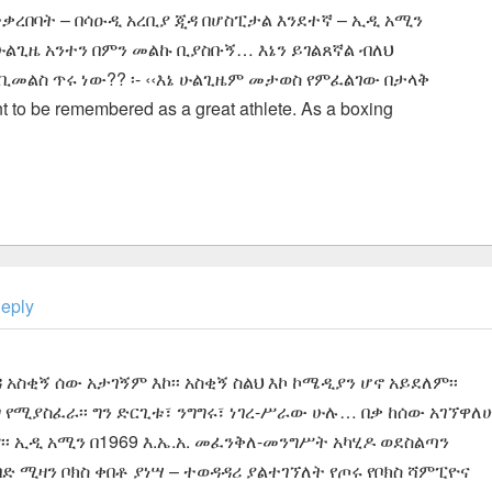
 በተቃረበባት – በሳዑዲ አረቢያ ጂዳ በሆስፒታል እንደተኛ – ኢዲ አሚን
 ሁልጊዜ አንተን በምን መልኩ ቢያስቡኝ… እኔን ይገልጸኛል ብለህ
መልስ ጥሩ ነው?? ፡- ‹‹እኔ ሁልጊዜም መታወስ የምፈልገው በታላቅ
o be remembered as a great athlete. As a boxing
eply
አስቂኝ ሰው አታገኝም እኮ፡፡ አስቂኝ ስልህ እኮ ኮሜዲያን ሆኖ አይደለም፡፡
 የሚያስፈራ፡፡ ግን ድርጊቱ፣ ንግግሩ፣ ነገረ-ሥራው ሁሉ… በቃ ከሰው አገኘዋለ
፡፡ ኢዲ አሚን በ1969 እ.ኤ.አ. መፈንቅለ-መንግሥት አካሂዶ ወደስልጣን
 ሚዛን ቦክስ ቀበቶ ያነሣ – ተወዳዳሪ ያልተገኘለት የጦሩ የቦክስ ሻምፒዮና