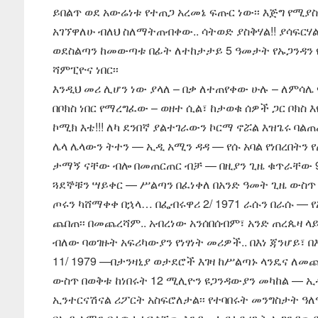
ይበልጥ ወደ አውሬነቱ የተጠጋ አረመኔ ፍጡር ነው፡፡ እጅግ የሚያስ
አገኘዋለሁ ብለህ ስለማትጠብቀው.. ሳትወድ ያስቅሃል!! ያሳፍርሃል
ወደስልጣን ከመውጣቱ በፊት ለተከታታይ 5 ዓመታት የኡጋንዳን የከ
ሻምፒዮና ነበር፡፡
እንዲህ መሪ ሊሆን ነው ያላለ – በቃ ለተጠየቀው ሁሉ – ለምሳሌ 
በቦክስ ነበር የማረግፈው – ወዘተ ሲል፣ ከታወቁ ሰዎች ጋር ቦክስ እ
ኮሚክ እቴ!!! ለካ ደንበኛ ያልተገራውን ኮርማ ኖሯል እዝጌሩ ባል
ሌላ ሌላውን ትተን — ኢዲ አሚን ዳዳ — የሱ አባል የነበረበትን
ታማኝ ናቸው ብሎ በመጠርጠር ብቻ — በዚያን ጊዜ ቁጥራቸው 9,0
ጓደኞቹን ሣይቀር — ሥልጣን በፈነቀለ በአንድ ዓመት ጊዜ ውስጥ እ
ጦሩን ካሸማቀቀ በኋላ… በፌብሩዋሪ 2/ 1971 ራሱን በራሱ —
ጨበጠ፡፡ በመጨረሻም.. አብረነው አንሰበሰብም፣ አንድ ጠረጴዛ 
ብለው ባወገዙት አፍሪካውያን የነፃነት መሪዎች.. በእነ ጃንሆይ፣ በ
11/ 1979 —በታንዛኒያ ወታደሮች እገዛ ከሥልጣኑ ላንዴና ለመጨ
ውስጥ በወቅቱ ከነበሩት 12 ሚሊዮን ዩጋንዳውያን መካከል — ኢ
ኢንተርናሽናል ሪፖርት አስፍሮለታል፡፡ የተባበሩት መንግስታት ዓለ