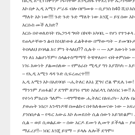
በኢዲ አሚን በቀጥታ ነፍሳቸው እንዲጠፋ የተደረጉት ኡጋንዳውያን
እኮ በቃ ኢዲ አሚን ሥራዬ ብሎ በየዓመቱ – ቢያንስ ከ40 ሺህ እ
ማለት እኮ ነው!!!! ጉድ ጉድ ጉድ ማለት ነው እንጂ – ይሄ ሰው 
እርሱስ መች ሊክድ?
እርሱ በተወለደባት የኡጋንዳ ግዛት በኮቦኮ አካባቢ – የሆነ የጥንቆ
የጠላታቸውን ልብ ከነህይወቱ ፈልቅቀው በማውጣት – ይመገቡታል – 
ትበላለህ ይባላል እና ምን ትላለህ?? ሲሉት ‹‹ — አዎ እውነት ነ
ግን ለኔ አልሆነኝም፡፡ ስላልተስማማኝ ትቼዋለሁ፡፡ ብትቀምሰው – 
ነገሩ እውነት ያልመሰለው – የምዕራቡ ሚዲያ ግን እያሽካካ – እያ
– የኢዲ አሚን ዳዳ ጉድ ሲፍረጠረጥ!!!!
ኢዲ አሚን እኮ በአደባባይ ‹‹ሒትለር ለእኔ ጀግና ሮል ሞዴሌ ነው
ማንንም ያጠፋል! ያ ደግሞ ለሃገሩ የግድ አስፈላጊ ስለነበረ ነው!! እ
የተነሳ ምዕራቡ ዓለም፡- ‹‹ዳግማዊው ሒትለር በአፍሪካ›› እያሉ በ
ያወጡት ነበረ፡፡ አንዳንዶቹ በመልኩና በተክለቁመናው ነው – አፍ
ያንስበታል – የዱር አውሬ እኮ ለመደሰት ሲል ሰውን አይገድልም፣
ሲል – ወይ ሲወልፈው – ሰው አርዶ ደሙን ሊመጥ ይችላል – ያውም
ማፈሪያ!!›› ነበር እንጂ ይሄማ – ይላሉ ሌሎች ደግሞ፡፡