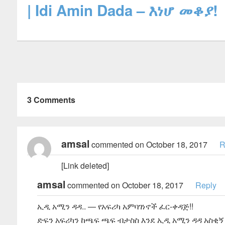
| Idi Amin Dada – እነሆ መቆያ!
3 Comments
amsal
commented on October 18, 2017
R
[Link deleted]
amsal
commented on October 18, 2017
Reply
ኢዲ አሚን ዳዳ.. — የአፍሪካ አምባገነኖች ፈር-ቀዳጅ!!
ድፍን አፍሪካን ከጫፍ ጫፍ ብታስስ እንደ ኢዲ አሚን ዳዳ አስቂኝ 