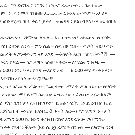
ፈራ፡፡ ግን ድርጊቱ፣ ንግግሩ፣ ነገረ-ሥራው ሁሉ… በቃ ከሰው
ም፡፡ ኢዲ አሚን በ1969 እ.ኤ.አ. መፈንቅለ-መንግሥት አካሂዶ
ባድ ሚዛን ቦክስ ቀበቶ ያነሣ – ተወዳዳሪ ያልተገኘለት የጦሩ የቦክስ
የአንዱን ሃገር ሽማግሌ ልዑል – እኔ ብሆን ኖሮ የቀሩትን ጥርሶቹን
የሰነዘረ ፎቶ ሲነሳ – ምን ሲል – ሰዉ በኮሚክነቱ ወዶት ነበር፡፡ ወይ
ጠረጠሩት ኡጋንዳውያን ላይ እንደ መቅሰፍት አርጎ የላከባቸው??!! —
 የጦሩን ክፍል — ከሥልጣን ላስወገዳቸው – ለሚልተን ኦቦቴ —
00 ከነበሩት የሩዋንዳ መደበኛ ጦር — 6,000 የሚሆኑትን የገዛ
ምሽክ አርጎ ነው የፈጃቸው!!!!
 የኡጋንዳ ባለሙሉ ሥልጣን ፕሬዚዳንት በማለት ሥልጣኑን በብቸኝነት
ላይ አንቀመጥም፣ ይሄማ ሰው-በላ አውሬ ነው፣ ሕዝቡን አይወክልም
እነ ጆሞ ኬንያታ፣ እና በተለይም በኔሬሬ ጥረት.. በነጨረሻ በአፕሪል
ረሻ ጊዜ ተመነገለ፡፡ በእነዚህ 8 ዓመት አረመኔ የሥልጣን ዓመታት
ዲ አሚን 500 ሺህውን ሕዝብ በርሸና እንደፈጀው የአምንስቲ
ማቀፉ የፍትህ ችሎት (አይ ሲ ጄ) ሪፖርት በበኩሉ — በእርግጠኝነት