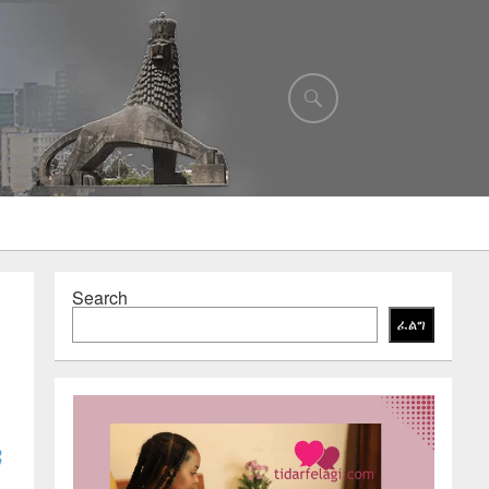
Search
ፈልግ
ዳ