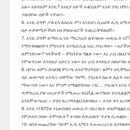
አሉ፡፡ አይደለም እንዴ? እነዚያ ሰዎች ሁልጊዜም አንድ ሃገር ህ
ያለባቸው ሰዎች ናቸው!››
6. አንዴ ደግሞ ፖለቲካ ለእርሱ ምን እንደሆነ ሲጠየቅ ኢዲ አሚን 
በቃ ተቃዋሚዎችህን በተቻለህ ዙሮች ትዘርራቸዋለህ!!!››
7. አንዴ ደግሞ ቶማስ ኤንድ ማርጋሬት ለተባለው መጽሔት በ77
የማይቀበልበትን ምክንያት እንዲህ ሲል ነበረ ያስረዳው፡- ‹‹አያች
ለምንድነው? ካላችሁኝ – ምክንያቱ ግልጽ ነው፡፡ እኔ ራሴ በዚህ 
የምቆጥረው እንደዚያ አድርጌ ነው፡፡ እና ራሴ እንደዚያ ስለሆንኩ
8. በሃገሩ ለምን ሕዝባዊ ምርጫ እንደማያካሂድ፣ ለምን በዲሞክራ
ላይ መውጣት አንዱና ብቸኛው ዓላማ.. ሃገሪቱን ከፊት ለፊት እየ
ማውጣት ነው፡፡ እና ምንም የማልሸሽገው ነገር… ሃገሪቱን አንዴ ከ
ዲሞክራሲያዊ መርሆዎች የሚመራ የሲቪል መንግስት እንዲቋቋም
እንደምቆጣጠር – ይሄን ላረጋግጥልህ እወዳለሁ – አንድ ቀን አረገዋ
9. አንዴ የ1973ቱ የኒውስዊክ መጽሔት ባደረገለት ቃለምልልስ 
የምታስተጋባው ተምሳሌት? ተብሎ ለቀረበለት ጥያቄ ሲመልስ፡- ‹‹እ
10. በስተመጨረሻው ግድም ኢዲ አሚን ደመመራርነቱ እያየለበት