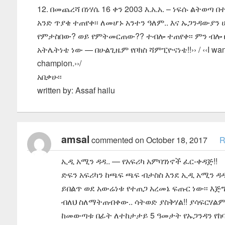
12. በመጨረሻ በነሃሴ 16 ቀን 2003 እ.አ.አ. – ነፍሱ ልትወጣ
አንድ ጥያቄ ተጠየቀ፡፡ ለመሆኑ አንተን ዓለም.. እና ኡጋንዳውያን
የምታስበው? ወይ የምትመርጠው?? ተብሎ ተጠየቀ፡፡ ምን ብሎ ቢ
አትሌትነቴ ነው — በሁልጊዜም የቦክስ ሻምፒዮናነቴ!!›› / ‹‹I want t
champion.››/
አበቃሁ፡፡
written by: Assaf hailu
amsal
commented on October 18, 2017
R
ኢዲ አሚን ዳዳ.. — የአፍሪካ አምባገነኖች ፈር-ቀዳጅ!!
ድፍን አፍሪካን ከጫፍ ጫፍ ብታስስ እንደ ኢዲ አሚን ዳዳ 
ይበልጥ ወደ አውሬነቱ የተጠጋ አረመኔ ፍጡር ነው፡፡ እጅግ
ብለህ ስለማትጠብቀው.. ሳትወድ ያስቅሃል!! ያሳፍርሃልም
ከመውጣቱ በፊት ለተከታታይ 5 ዓመታት የኡጋንዳን የከባድ