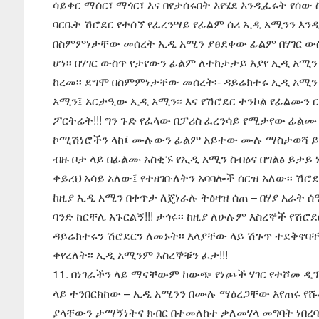
ሳይቀር ማሰር፣ ማጎር፣ እና በየታሰሩበት እየሄደ እንዲፈሩት የሰው ስ
ባርቤት ሽሮደር የተሰኘ የፈረንሣይ የፊልም ሰሪ ኢዲ አሚንን እን
በስምምነታቸው መሰረት ኢዲ አሚን ያፀደቀው ፊልም በሃገር ው
ሆነ፡፡ በሃገር ውስጥ የታየውን ፊልም ለተከታታይ እያየ ኢዲ አሚን 
ከረመ፡፡ ደግሞ በስምምነታቸው መሰረት፡- ዳይሬክተሩ ኢዲ አሚን
አሚን፤ አርታዒው ኢዲ አሚን፡፡ እና የሽሮደር ተንኮል የፊልሙን ርዕስ
ፖርትሬት!!! ግን ጉድ የፈላው በፓሪስ ፈረንሳይ የሚታየው ፊልሙ
ኮሚሽነሮችን ላከ፤ ሙሉውን ፊልም አይተው ሙሉ ማስታወሻ ይዘው
ብዙ ቦታ ላይ በፊልሙ አስቂኙ የኢዲ አሚን ስብዕና በግልፅ ይታይ 
ቀይረህ አሳይ አለው፤ የተዘገቡለትን አባባሎች ሰርዝ አለው፡፡ ሽሮደር
ከዚያ ኢዲ አሚን በቀጥታ ለጄነራሉ ትዕዛዝ ሰጠ – በሃያ አራት 
ባንድ ከርቸሌ አጉርልኝ!!! ታጎሩ፡፡ ከዚያ ለሁሉም እስረኞች የሽ
ዳይሬክተሩን ሽሮደርን ለመኑት፡፡ እላያቸው ላይ ሽጉጥ ተደቅኖባ
ቀየረለት፡፡ ኢዲ አሚንም እስረኞቹን ፈታ!!!
11. በነገራችን ላይ ማናቸውም ከውጭ የነጮች ሃገር የተሾመ ዲ
ላይ ተንበርክከው – ኢዲ አሚንን በሙሉ ማዕረጋቸው እየጠሩ የ
ያላቸውን ታማኝነትና ክብር በተመለከተ ቃለመሃላ መግባት ነበረባቸው