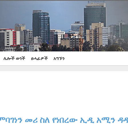
ሌሎች ወጎች
ፀሓፊዎች
አግኙን
ምባገነን መሪ ስለ የነበረው ኢዲ አሚን ዳ