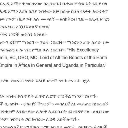
ው – በኢዲ አሚን ተጠርጥረው ከኢንቴቤ ከቤተመንግስቱ አቅራቢያ ባለ
 ኢዲ አሚን እያለ ኬንያ ገብተው እጅ ከሰጡ በኋላ የጻፉት እውነተኛ
ሰውየውም በህይወት አሉ መሠለኝ – እስከቅርብ ጊዜ – በኢዲ አሚን
 ነበር እኚህ እድለኛ ሰው፡፡/
ና ነገሮች ጠቅሰን እንለይ፡-
ለውን ረዥም ማዕረግ መጥራት ነበረበት፡፡ ማዕረጉን ራሱ ለራሱ ነው
ፍጡራን ሁሉ ገዢ የሚል ሁሉ ነበረበት፡- “His Excellency
 Amin, VC, DSO, MC, Lord of All the Beasts of the Earth
mpire in Africa in General and Uganda in Particular.”
ህ ሃገር የመናገር ነፃነት አለህ፤ ሆኖም ግን ከተናገርክ በኋላ
ል፡- ‹‹ከተተኮሰ ጥይት ፈጥኖ ሊሮጥ የሚችል ማንም የለም!››
ች ሲጠየቅ፡- ‹‹ያለብኝ ችግር ምን መሰለህ? እኔ መፈጠር ከነበረብኝ
ጥነቴንም እንደዚያው ሌሎች ሊደርሱበት ይከብዳቸዋል፡፡ ለዚህ ነው
ቱም ከፍጥነቴ ጋር አብረው ሊሄዱ አይችሉማ!››
 ምን ነክቶሃል? በማንኛውም ሃገር እኮ በቃ መሞት ያለባቸው ሕዝቦች