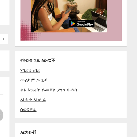
የቅርብ ጊዜ ፅሁፎች
ነግሬህ ነበረ
መልካም ጋብቻ
ቀኑ እንዴት ይመሻል ያንን ሳናነሳ
አክስቴ አክሊል
ሰወርዋራ
አርካይቭ