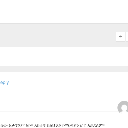
eply
ሰው አታገኝም እኮ፡፡ አስቂኝ ስልህ እኮ ኮሜዲያን ሆኖ አይደለም፡፡