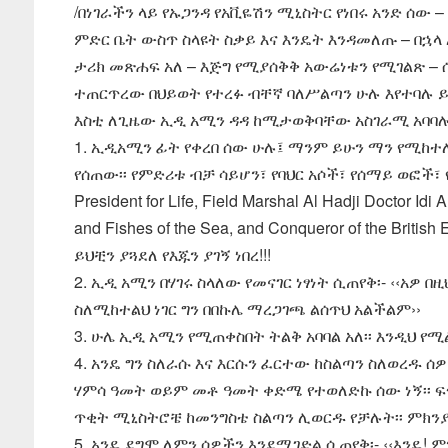
/በነገራችን ላይ የኡጋንዳ የአቪዬሽን ሚኒስትር የነበሩ አንድ ሰ
ምድር ቤት ውስጥ ስላዩት ስቃይ እና እንዴት እንዳመለጡ – በኋላ
ታሪክ መጽሐፍ አለ – እጅግ የሚያሰቅቅ አውሬነቱን የሚገልጽ – 
ተጠርጥረው በህይወት የተረፉ ብቸኛ ባለሥልጣን ሁሉ እየተባሉ ይጠሩ
እስቲ ለጊዜው ኢዲ አሚን ዳዳ ከሚታወቅባቸው አስገራሚ አባባሎች
1. ኢዲአሚን ፊት የቀረበ ሰው ሁሉ፤ ማንም ይሁን ማን የሚከተ
የሰጠው፡፡ የምድሪቱ ብቻ ሳይሆን፣ የባህር አሶች፣ የሰማይ ወፎች፣ የ
President for Life, Field Marshal Al Hadji Doctor Idi
and Fishes of the Sea, and Conqueror of the British E
ይህቺን ያጓደለ የእጁን ያገኝ ነበረ!!!
2. ኢዲ አሚን በሃገሩ ስላለው የመናገር ነፃነት ሲጠየቅ፡- ‹‹አዎ በዚ
ስለሚከተልህ ነገር ግን በበኩሌ ማረጋገጫ ልሰጥህ አልችልም››
3. ሁሌ ኢዲ አሚን የሚጠቀስበት ትልቅ አባባል አለ፡፡ እንዲህ የሚ
4. አንዴ ግን ስለራሱ እና እርሱን ፈርተው ከስልጣን ስለወረዱ ሰዎ
ሃምሳ ዓመት ወይም መቶ ዓመት ቀድሜ የተወለድኩ ሰው ነኝ፡፡ ፍ
ጥቂት ሚኒስትሮቼ ከመንግስቴ ስልጣን ሊወርዱ የቻሉት፡፡ ምክንያ
5. አንዴ ደግሞ ለምን ሰዎችን እንደሚገድል ሲጠየቅ፡- ‹‹እንዴ!