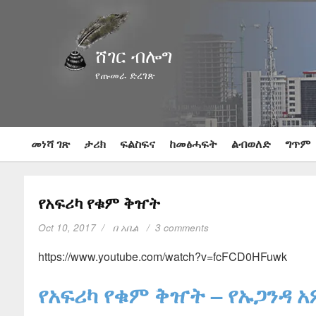
ሸገር ብሎግ
የጡመራ ድረገጽ
መነሻ ገጽ
ታሪክ
ፍልስፍና
ከመፅሓፍት
ልብወለድ
ግጥም
የአፍሪካ የቁም ቅዠት
Oct 10, 2017
በ
አቤል
3 comments
https://www.youtube.com/watch?v=fcFCD0HFuwk
የአፍሪካ የቁም ቅዠት – የኡጋንዳ አ