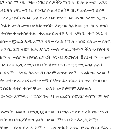
ጋ ነክሶ ማኘክ.. ወዘተ ነገር ስራዎችን ማሳየት ሁሉ ጀመረ፡፡ አንዴ
ዲቀርጽና ዶኪመንተሪ እንዲሰራ ፈቀደለት፡፡ ከዚያ ፊልሙን ሰራ፡፡
ስጥ ሊታይ፤ ሳንሱር ያልተደረገበት ደግሞ በውጨው አለም ሊታይ
ትልቅ ድግስ ደግሶ ባለስልጣኖቹን እየጋበዘ ከፊልሙ ጋር ሰርግ ደግሶ
 ተብሎ ተጠቅሶለታል፡፡ ቀራጩ ባመዛኙ ኢዲ አሚን፡፡ ተዋናዩ ኢዲ
፡- ‹‹ጄነራል ኢዲ አሚን ዳዳ – የራስ ምስል›› ነበር ያለው – ሰልፍ
 ቀን ሲደርስ ነበር፡፡ ኢዲ አሚን ሙሉ ወጪያቸውን ችሎ 6 ከፍተኛ
 ተመልሰው በአካል ሪፖርት እንዲያደርጉለት!!! አይተው መጡ፡፡
ነበረ፡፡ እና ኢዲ አሚን ባርቤት ሽሮደርን በተደጋጋሚ አስፈራራ፤
 ደግሞ – አንዴ ከኡጋንዳ በሰላም ወጥቶ የለ? – ገደል ግባ አለው!!
ሰዓት ውስጥ ኡጋንዳ ውስጥ የሚገኙትን ፈረንሳውያን ሁሉ ሰብስበህ
ሮደር ስልክ ቁጥር ተሰጣቸው – ሁለት መቶዎቹም እየደወሉ
ቸው ነው እንግዲህ የሚለምኑት፡፡ በመጨረሻ ሽሮደር ተስማማ፡፡ እና
ፕሎማት ከመጣ.. በሚዘጋጅላቸው ፕሮግራም ላይ ደረቅ የሳር ሜዳ
ሹመት ደብዳቤያቸውን ጮክ ብለው ማንበብ እና ለኢዲ አሚን
 – ያለዚያ ኢዲ አሚን – በመጣህበት እግሩ ከሃገሩ ያበርርሃልና፡፡