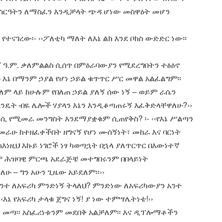
ግና ስርዓትን ለማስፈን እንዲቻላት ጭዳ ሆነው መስዋዕት መሆን
የተናገረው፡- ‹‹ፖለቲካ ማለት ለእኔ ልክ እንደ ቦክስ ውድድር ነው፡፡
 ዓ.ም. ቃለምልልስ ሲሰጥ በምዕራባውያን የሚደረግበትን ተፅዕኖ
ሁ እኔ በማንም ኃያል የሆነ ኃይል ቁጥጥር ሥር መዋል አልፈልግም፡፡
ዓለም ላይ ከሁሉም የበለጠ ኃይል ያለኝ ሰው ነኝ – ወይም ራሴን
 እንዴት ብዬ ሌሎች ሃያላን እኔን እንዲቆጣጠሩኝ እፈቅድላቸዋለሁ?››
ሲ የሚመራ መንግስት እንደማያቋቁም ሲጠየቅስ? ፡- ‹‹የእኔ ሥልጣን
መራሁ ከተዘፈቀችበት ዘግናኝ የሆነ ሙሰኝነት፣ መከራ እና ባርነት
እነዚህ እኩይ ነገሮች ነፃ ካወጣኋት በኋላ ያለጥርጥር በእውነተኛ
 ሕዝባዊ ምርጫ አደራጅቼ መተግበሩንም በበላይነት
ለሁ – ግን አሁን ጊዜው አይደለም፡፡››
አንተ ለአፍሪካ ምንድነኝ ትላለህ? ምንድነው ለአፍሪካውያን አንተ
ኔ የአፍሪካ ታላቁ ጀግና ነኝ! ያ ነው ተምሣሌትነቴ!››
 መጣ፡፡ አስፈሪነቱንም መደበቅ አልቻለም፡፡ እና ዲፕሎማቶችን