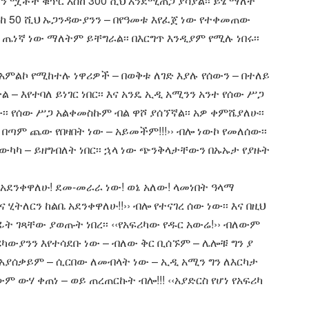
 ሟቾች ቁጥር እስከ 300 ሺህ እንደሚጠጋ ያሳያል፡፡ ይሄ ማለት
ስከ 50 ሺህ ኡጋንዳውያንን – በየዓመቱ እየፈጀ ነው የተቀመጠው
እኮ ጤነኛ ነው ማለትም ይቸግራል፡፡ በእርግጥ እንዲያም የሚሉ ነበሩ፡፡
ላ አምልኮ የሚከተሉ ነዋሪዎች – በወቅቱ ለገድ እያሉ የሰውን – በተለይ
እየተባለ ይነገር ነበር፡፡ እና አንዴ ኢዲ አሚንን አንተ የሰው ሥጋ
ው፡፡ የሰው ሥጋ አልቀመስኩም ብል ዋሾ ያሰኘኛል፡፡ አዎ ቀምሼያለሁ፡፡
በጣም ጨው የበዛበት ነው – አይመችም!!!›› ብሎ ነውኮ የመለሰው፡፡
ውካካ – ይዘግብለት ነበር፡፡ ኋላ ነው ጭንቅላታቸውን በኡኡታ የያዙት
! አደንቀዋለሁ! ደመ-መራራ ነው! ወኔ አለው! ላመነበት ዓላማ
ና ሂትለርን ከልቤ አደንቀዋለሁ!!›› ብሎ የተናገረ ሰው ነው፡፡ እና በዚህ
ፊት ገጻቸው ያወጡት ነበረ፡፡ ‹‹የአፍሪካው የዱር አውሬ!›› ብለውም
ሪካውያንን እየተሳደቡ ነው – ብለው ቅር ቢሰኙም – ሌሎቹ ግን ያ
 አያሰቃይም – ሲርበው ለመብላት ነው – ኢዲ አሚን ግን ለእርካታ
 ውሃ ቀጠነ – ወይ ጠረጠርኩት ብሎ!!! ‹‹አያድርስ የሆነ የአፍሪካ