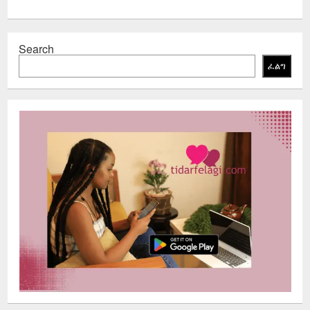
Search
ፈልግ