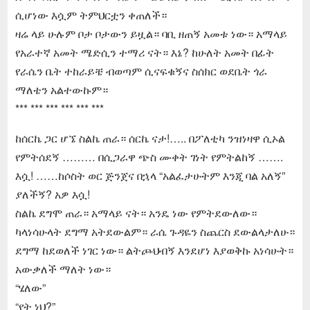
ሲሆነው እሷም ትምህርቷን ቀጠለች።
ዛሬ ላይ ሁሉም ቦታ ቦታውን ይዟል። ባቢ ዘጠኝ አመቱ ነው። አማላይ
የአራተኛ አመት ሜድሲን ተማሪ ናት። እኔ? ከሁለት አመት በፊት
የራሴን ቤት ተከራይቼ ብወጣም ሲናፍቁኝና ስሰክር ወደቤት ጎራ
ማለቴን አልተውኩም።
*** *** *** *** *** ***
ከሰርኬ ጋር ሆኜ ስልኬ ጠራ። ሰርኬ ናታ!….. በፖለቲካ ንዝነዛዋ ሲኦል
የምትሰደኝ ……… በሲጋራዋ ጭስ ሙቀት ገነት የምትልከኝ …….
እሷ! ……ከሶስት ወር ጅንጀና በኋላ “አልፈታሁትም እንጂ ባል አለኝ”
ያለችኝ? አዎ እሷ!
ስልኬ ደግሞ ጠራ። አማላይ ናት። አንዴ ነው የምትደውለው።
ካላነሳሁላት ደግማ አትደውልም። ራሴ ጉዳዬን ስጨርስ ደውልላታለሁ።
ደግማ ከደወለች ነገር ነው። ልትጮህብኝ እንደሆነ እያወቅኩ አነሳሁት።
አውቃለች ማለት ነው።
“ሄለው”
“የት ነህ?”