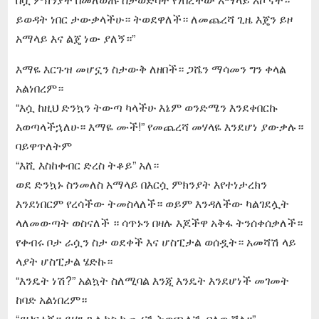
ይወዳት ነበር ታውቃላችሁ። ትወደዋለች። ለመጨረሻ ጊዜ እጄን ይዞ
አማላይ እና ልጄ ነው ያለኝ።”
እማዬ እርጉዝ መሆኗን ስታውቅ ለዘበች። ጋሼን ማሳመን ግን ቀላል
አልነበረም።
“እሷ ከዚህ ድንኳን ትውጣ ካላችሁ እኔም ወንድሜን እንደቀበርኩ
እወጣላችኋለሁ። እማዬ ሙች!” የመጨረሻ መሃላዬ እንደሆነ ያውቃሉ።
ባይዋጥለትም
“እሺ እስከቀብር ድረስ ትቆይ” አለ።
ወደ ድንኳኑ ስንመለስ አማላይ በእርሷ ምክንያት እየተነታረክን
እንደነበርም የረሳችው ትመስላለች። ወይም እንዳለችው ካልገደሏት
ላለመውጣት ወስናለች ። ሳጥኑን በዛሉ እጆችዋ አቅፋ ትንሰቀሰቃለች።
የቀብሩ ቦታ ራሷን ስታ ወደቀች እና ሆስፒታል ወሰዷት። አመሻሽ ላይ
ላያት ሆስፒታል ሄድኩ።
“እንዴት ነሽ?” አልኳት ስለሚባል እንጂ እንዴት እንደሆነች መገመት
ከባድ አልነበረም።
“ደህና ነኝ። ይሄን ጉሉኮስ ከጨረሽ ትወጫለሽ ብለውኛል።”