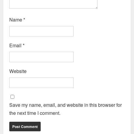
Name
*
Email
*
Website
Save my name, email, and website in this browser for
the next time I comment.