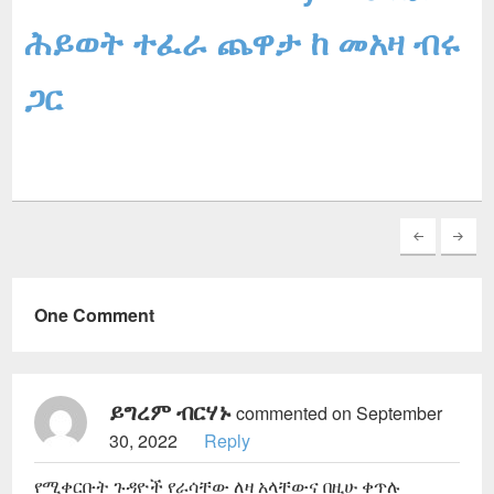
ሕይወት ተፈራ ጨዋታ ከ መአዛ ብሩ
ጋር
One Comment
ይግረም ብርሃኑ
commented on September
30, 2022
Reply
የሚቀርቡት ጉዳዮች የራሳቸው ለዛ አላቸውና በዚሁ ቀጥሉ