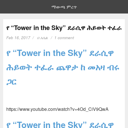
ማውጫ ምረጥ
የ “Tower in the Sky” ደራሲዋ ሕይወት ተፈራ
Feb 16, 2017
በ
አቤል
1 comment
የ “Tower in the Sky” ደራሲዋ
ሕይወት ተፈራ ጨዋታ ከ መአዛ ብሩ
ጋር
https://www.youtube.com/watch?v=4Od_CiV9QwA
የ “Tower in the Sky” ደራሲዋ