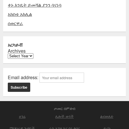
ቀኑ እንዴት ይመሻል ያንን ሳናነሳ
አክስቴ አክሊል
ሰወርዋራ
አርካይቭ
Archives
Email address:
ጦመር በምድብ
ሀገሬ
ሌሎች ወጎች
ልብወለድ
ማህበራዊ ጉዳዮች
ራስ አገዝ እና ስነ ልቦና
ታሪክ