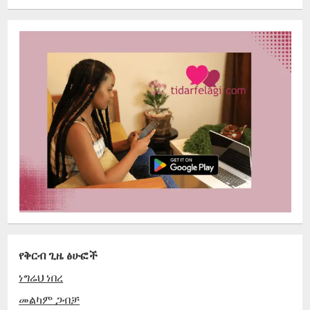
የቅርብ ጊዜ ፅሁፎች
ነግሬህ ነበረ
መልካም ጋብቻ