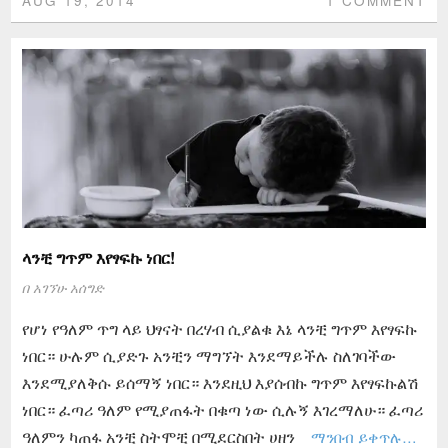
ላንቺ ግጥም እየፃፍኩ ነበር!
በ
አገኘሁ አሰግድ
የሆነ የዓለም ጥግ ላይ ህፃናት በረሃብ ሲያልቁ እኔ ላንቺ ግጥም እየፃፍኩ
ነበር። ሁሉም ሲያድጉ አንቺን ማግኘት እንደማይችሉ ስለገባችው
እንደሚያለቅሱ ይሰማኝ ነበር። እንደዚህ እያሰብኩ ግጥም እየፃፍኩልሽ
ነበር። ፈጣሪ ዓለም የሚያጠፋት በቁጣ ነው ሲሉኝ እገረማለሁ። ፈጣሪ
ዓለምን ካጠፋ አንቺ ስትሞቺ በሚደርስበት ሀዘን
ማንበብ ይቀጥሉ…