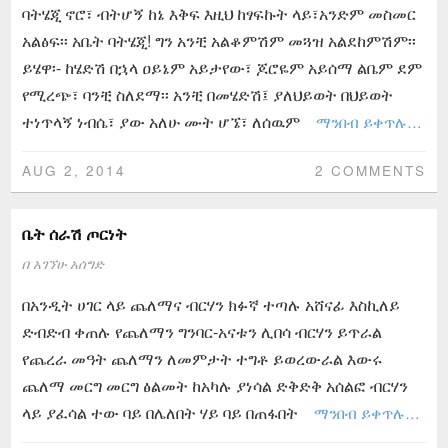
ባትሄጂ ኖሮ፣ ብትሆኝ ከኔ እቅፍ እዚህ ከፃፍኩት ላይ፣አንድም መስመር
አልፅፍ፡፡ አቤት ባትሄጂ! ግን አንቺ አልቆምሽም መጓዝ አልደከምሽም፡፡
ይሄዋ፡- ከሄድሽ በኋላ ዐይኔም አይታየው፣ ጆሮዬም አይሰማ ልቤም ደም
የሚረጭ፣ ባንቺ ስለደማ፡፡ አንቺ በመሄድሽ፤ ያለህይወት በህይወት
ተነጥላኝ ነብሴ፣ ያው አለሁ ሙት ሆኜ፣ ለሰዉም
ማንበብ ይቀጥሉ…
AUG 2, 2014
2 COMMENTS
ቤት ሰራሽ ጦርነት
በ
አገኘሁ አሰግድ
በአንዲት ሀገር ላይ ጨለማና ብርሃን ክፉኛ ተጣሉ አሸናፊ እስኪለይ
ድብድብ ቀጠሉ የጨለማን ግንባር-አናቱን ሊበሳ ብርሃን ይጥራል
የጨረራ መዓት ጨለማን ለመምታት ተግቶ ይወረውራል እውሩ
ጨለማ መርግ መርግ ፅልመት ከአካሉ ያነሳል ድቅድቅ አሰልፎ ብርሃን
ላይ ያፈሳል ተው ባይ በሌለበት ሃይ ባይ በጠፋበት
ማንበብ ይቀጥሉ…