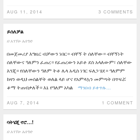
AUG 11, 2014
3 COMMENTS
ይሰለቻል
በ
አገኘሁ አሰግድ
በመጀመሪያ እግዜር ብቻውን ነበር። ብቸኝ ት ሰለቸው። ብቸኝነት
ሰለቸውና ዓለምን ፈጠረ። የፈጠረውን አይቶ ደስ አላለውም፣ ሰለቸው
እንጂ። የሰለቸውን ዓለም ትቶ ሌላ አዲስ ነገር ፍለጋ ሄደ። ዓለምም
ከዛን ወዲህ መሰልቸት ወለል ላይ ሆና የአምላኳን መምጣት በጥፍሯ
ቆማ ትጠብቃለች። እኔ የዓለም አካል
ማንበብ ይቀጥሉ…
AUG 7, 2014
1 COMMENT
ባትሄጂ ኖሮ…!
በ
አገኘሁ አሰግድ