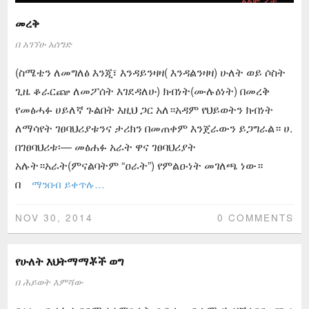
መረቅ
በ
አገኘሁ አሰግድ
(ስሜቴን ለመግለፅ እንጂ፣ እንዳይንዛዛ( እንዳልንዛዛ) ሁለት ወይ ሶስት
ጊዜ ቆራርጬ ለመፖሰት እገደዳለሁ) ክብነት(ሙሉዕነት) በመረቅ
የመፅሓፉ ሀይለኛ ጉልበት እዚህ ጋር አለ።አዳም የህይወትን ክብነት
ለማሳየት ገፀባህሪያቱንና ታሪክን በመጠቀም እንጀራውን ይጋግራል። ሀ.
በገፀባህሪቱ፡― መፅሐፉ አራት ዋና ገፀባህሪያት
አሉት።አራት(ምናልባትም “ዐራት”) የምልዑነት መገለጫ ነው።
በ
ማንበብ ይቀጥሉ…
NOV 30, 2014
0 COMMENTS
የሁለት እህትማማቾች ወግ
በ
ሕይወት እምሻው