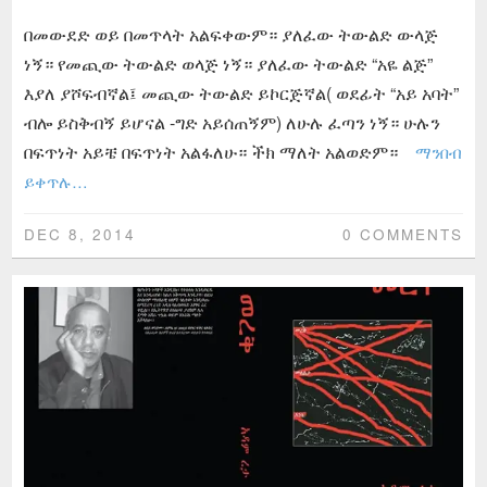
በመውደድ ወይ በመጥላት አልፍቀውም። ያለፈው ትውልድ ውላጅ
ነኝ። የመጪው ትውልድ ወላጅ ነኝ። ያለፈው ትውልድ “አዬ ልጅ”
እያለ ያሾፍብኛል፤ መጪው ትውልድ ይኮርጅኛል( ወደፊት “አይ አባት”
ብሎ ይስቅብኝ ይሆናል -ግድ አይሰጠኝም) ለሁሉ ፈጣን ነኝ። ሁሉን
በፍጥነት አይቼ በፍጥነት አልፋለሁ። ችክ ማለት አልወድም።
ማንበብ
ይቀጥሉ…
DEC 8, 2014
0 COMMENTS