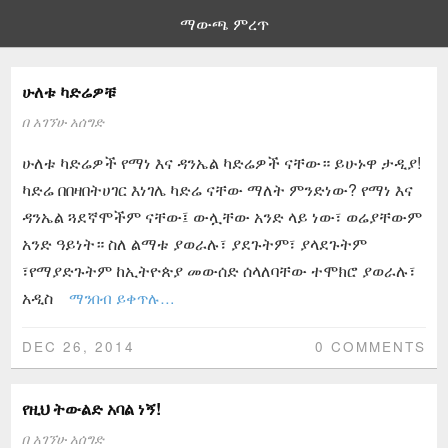
ማውጫ ምረጥ
ሁለቱ ካድሬዎቹ
በ
አገኘሁ አሰግድ
ሁለቱ ካድሬዎች የማነ እና ዳንኤል ካድሬዎች ናቸው። ይሁኑዋ ታዲያ!
ካድሬ በበዛበትሀገር እነገሌ ካድሬ ናቸው ማለት ምንድነው? የማነ እና
ዳንኤል ጓደኛሞችም ናቸው፤ ውሏቸው አንድ ላይ ነው፣ ወሬያቸውም
አንድ ዓይነት። ስለ ልማቱ ያወራሉ፣ ያደጉትም፣ ያላደጉትም
፣የማያድጉትም ከኢትዮጵያ መውሰድ ሰላለባቸው ተሞክሮ ያወራሉ፣
አዲስ
ማንበብ ይቀጥሉ…
DEC 26, 2014
0 COMMENTS
የዚህ ትውልድ አባል ነኝ!
በ
አገኘሁ አሰግድ