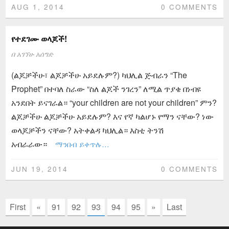
AUG 1, 2014
0 COMMENTS
የተደገሙ ወላጆች!
በ
አገኘሁ አሰግድ
(ልጆቻችሁ፣ ልጆቻችሁ አይደሉም?) ካህሊል ጅብራን “The
Prophet” በተባለ ስራው “ስለ ልጆች ንገረን” ለሚል ጥያቄ በነብዩ
አንደበት ይናገራል። “your children are not your children” ምን?
ልጆቻችሁ ልጆቻችሁ አይደሉም? እና የኛ ካልሆኑ የማን ናቸው? ነው
ወላጆቻችን ናቸው? አትቀልዳ ካህሊል። እስቲ ትንሽ
አብራራው።
ማንበብ ይቀጥሉ…
JUN 19, 2014
0 COMMENTS
First
«
91
92
93
94
95
»
Last