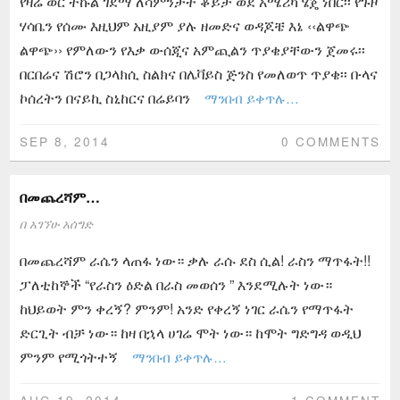
የዛሬ ወር ተኩል ገደማ ለሳምንታት ቆይታ ወደ አሜሪካ ሄጄ ነበር፡፡ የጉዞ
ሃሳቤን የሰሙ እዚህም አዚያም ያሉ ዘመድና ወዳጆቼ እኔ ‹‹ልዋጭ
ልዋጭ›› የምለውን የእቃ ውሰጂና አምጪልን ጥያቄያቸውን ጀመሩ፡፡
በርበሬና ሽሮን በጋላክሲ ስልክና በሌቫይስ ጅንስ የመለወጥ ጥያቄ፡፡ ቡላና
ኮሰረትን በናይኪ ስኒከርና በሬይባን
ማንበብ ይቀጥሉ…
SEP 8, 2014
0 COMMENTS
በመጨረሻም…
በ
አገኘሁ አሰግድ
በመጨረሻም ራሴን ላጠፋ ነው። ቃሉ ራሱ ደስ ሲል! ራስን ማጥፋት!!
ፓለቲከኞች “የራስን ዕድል በራስ መወሰን ” እንደሚሉት ነው።
ከህይወት ምን ቀረኝ? ምንም! አንድ የቀረኝ ነገር ራሴን የማጥፋት
ድርጊት ብቻ ነው። ከዛ በኋላ ሀገሬ ሞት ነው። ከሞት ግድግዳ ወዲህ
ምንም የሚጎትተኝ
ማንበብ ይቀጥሉ…
AUG 19, 2014
1 COMMENT